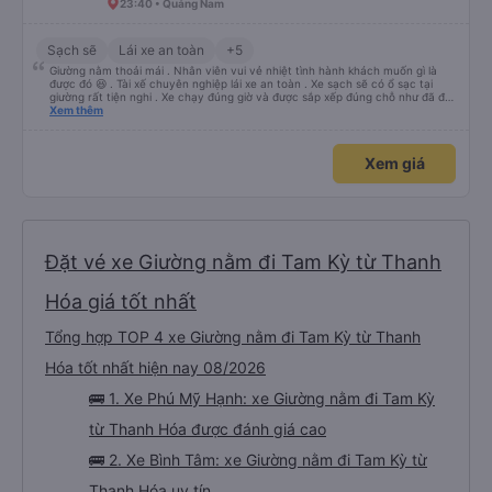
23:40 • Quảng Nam
Sạch sẽ
Lái xe an toàn
+5
Giường nằm thoải mái . Nhân viên vui vẻ nhiệt tình hành khách muốn gì là
được đó 😆 . Tài xế chuyên nghiệp lái xe an toàn . Xe sạch sẽ có ổ sạc tại
giường rất tiện nghi . Xe chạy đúng giờ và được sắp xếp đúng chỗ như đã đặt
. Điểm 10 cho hoàng long đỏ 👍
Xem thêm
Xem giá
Đặt vé xe Giường nằm đi Tam Kỳ từ Thanh
Hóa giá tốt nhất
Tổng hợp TOP 4 xe Giường nằm đi Tam Kỳ từ Thanh
Hóa tốt nhất hiện nay 08/2026
🚌 1. Xe Phú Mỹ Hạnh: xe Giường nằm đi Tam Kỳ
từ Thanh Hóa được đánh giá cao
🚌 2. Xe Bình Tâm: xe Giường nằm đi Tam Kỳ từ
Thanh Hóa uy tín