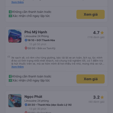
trên app 45p, nhưng do bão nên trời mưa rất to, có thể thông cảm được.
Xem thêm
99/10
Không cần thanh toán trước
Xem giá
Xác nhận chỗ ngay lập tức
Phú Mỹ Hạnh
4.7
Limousine 24 Phòng
(116 đánh giá)
19:10 • GO! Thanh Hóa
12 giờ 50 phút
08:00 • Bến xe Tam Kỳ
Xe sạch sẽ, có rèm cho từng giường, bác tài lái xe an toàn, lịch sự, lúc mình
đi ko có tình trạng nhồi nhét khách, nói chung trải nghiệm tốt, có 1 điểm trừ
là hút thuốc trên xe, mà xe hôm mình đi hơi nhiều trẻ nhỏ, mong nhà xe rút
kinh nghiệm khi đọc đc bình luận này
Xem thêm
Không cần thanh toán trước
Xem giá
Xác nhận chỗ ngay lập tức
Ngọc Phát
3.2
Limousine 24 phòng
(60 đánh giá)
20:30 • Thanh Hóa (dọc Quốc Lộ 1A)
13 giờ 30 phút
10:00 • Quảng Nam