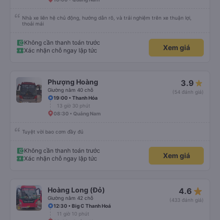
Nhà xe liên hệ chủ động, hướng dẫn rõ, và trải nghiệm trên xe thuận lợi,
thoải mái
Không cần thanh toán trước
Xem giá
Xác nhận chỗ ngay lập tức
Phượng Hoàng
3.9
Giường nằm 40 chỗ
(54 đánh giá)
19:00 • Thanh Hóa
13 giờ 30 phút
08:30 • Quảng Nam
Tuyệt vời bao cơm đầy đủ
Không cần thanh toán trước
Xem giá
Xác nhận chỗ ngay lập tức
star_rate
Hoàng Long (Đỏ)
4.6
Giường nằm 42 chỗ
(433 đánh giá)
12:30 • Big C Thanh Hoá
11 giờ 10 phút