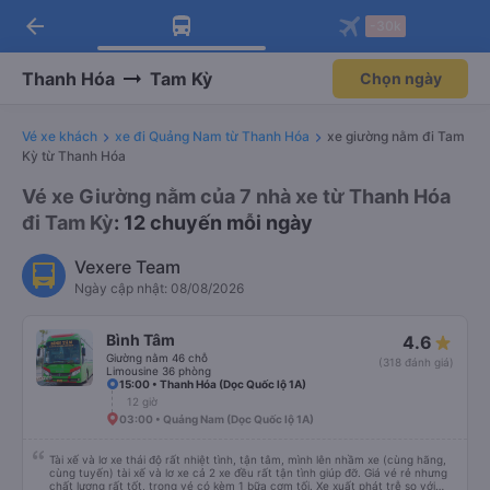
arrow_back
Tải app Vexere ngay!
Tải app Vexere
-30k
Mở app
Mở app
Nhận ưu đãi thành viên độc
-30k/ghế khi đặt vé máy bay qua
quyền
app
Thanh Hóa
Tam Kỳ
Chọn ngày
Vé xe khách
xe đi Quảng Nam từ Thanh Hóa
xe giường nằm đi Tam
Kỳ từ Thanh Hóa
Vé xe Giường nằm của 7 nhà xe từ Thanh Hóa
đi Tam Kỳ
: 12 chuyến mỗi ngày
Vexere Team
Ngày cập nhật: 08/08/2026
Bình Tâm
4.6
Giường nằm 46 chỗ
(318 đánh giá)
Limousine 36 phòng
15:00 • Thanh Hóa (Dọc Quốc lộ 1A)
12 giờ
03:00 • Quảng Nam (Dọc Quốc lộ 1A)
Tài xế và lơ xe thái độ rất nhiệt tình, tận tâm, mình lên nhầm xe (cùng hãng,
cùng tuyến) tài xế và lơ xe cả 2 xe đều rất tận tình giúp đỡ. Giá vé rẻ nhưng
chất lượng rất tốt, trong vé có kèm 1 bữa cơm tối. Xe xuất phát trễ so với