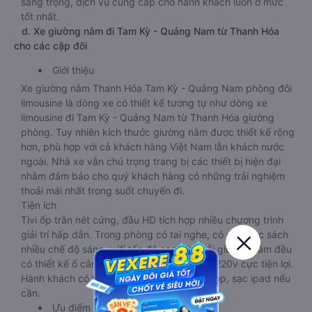
sang trọng, dịch vụ cung cấp cho hành khách luôn ở mức
tốt nhất.
d. Xe giường nằm đi Tam Kỳ - Quảng Nam từ Thanh Hóa
cho các cặp đôi
Giới thiệu
Xe giường nằm Thanh Hóa Tam Kỳ - Quảng Nam phòng đôi
limousine là dòng xe có thiết kế tương tự như dòng xe
limousine đi Tam Kỳ - Quảng Nam từ Thanh Hóa giường
phòng. Tuy nhiên kích thước giường nằm được thiết kế rộng
hơn, phù hợp với cả khách hàng Việt Nam lẫn khách nước
ngoài. Nhà xe vẫn chú trọng trang bị các thiết bị hiện đại
nhằm đảm bảo cho quý khách hàng có những trải nghiệm
thoải mái nhất trong suốt chuyến đi.
Tiện ích
Tivi ốp trần nét cứng, đầu HD tích hợp nhiều chương trình
giải trí hấp dẫn. Trong phòng có tai nghe, có đèn đọc sách
nhiều chế độ sáng, wifi tốc độ cao. Tại mỗi giường nằm đều
có thiết kế ổ cắm sạc đa năng nguồn điện 220v cực tiện lợi.
Hành khách có thể sạc điện thoại, sạc laptop, sạc ipad nếu
cần.
Ưu điểm