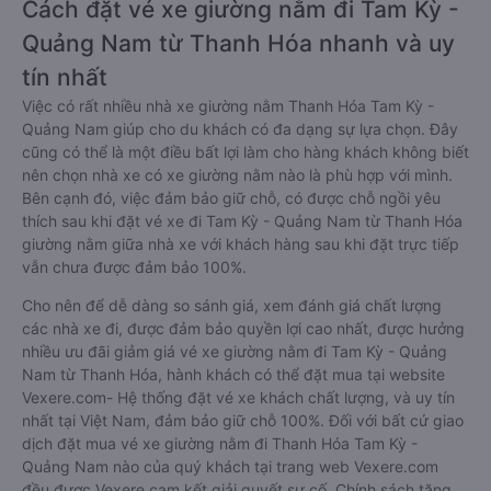
Cách đặt vé xe giường nằm đi Tam Kỳ -
Quảng Nam từ Thanh Hóa nhanh và uy
tín nhất
Việc có rất nhiều nhà xe giường nằm Thanh Hóa Tam Kỳ -
Quảng Nam giúp cho du khách có đa dạng sự lựa chọn. Đây
cũng có thể là một điều bất lợi làm cho hàng khách không biết
nên chọn nhà xe có xe giường nằm nào là phù hợp với mình.
Bên cạnh đó, việc đảm bảo giữ chỗ, có được chỗ ngồi yêu
thích sau khi đặt vé xe đi Tam Kỳ - Quảng Nam từ Thanh Hóa
giường nằm giữa nhà xe với khách hàng sau khi đặt trực tiếp
vẫn chưa được đảm bảo 100%.
Cho nên để dễ dàng so sánh giá, xem đánh giá chất lượng
các nhà xe đi, được đảm bảo quyền lợi cao nhất, được hưởng
nhiều ưu đãi giảm giá vé xe giường nằm đi Tam Kỳ - Quảng
Nam từ Thanh Hóa, hành khách có thể đặt mua tại website
Vexere.com- Hệ thống đặt vé xe khách chất lượng, và uy tín
nhất tại Việt Nam, đảm bảo giữ chỗ 100%. Đối với bất cứ giao
dịch đặt mua vé xe giường nằm đi Thanh Hóa Tam Kỳ -
Quảng Nam nào của quý khách tại trang web Vexere.com
đều được Vexere cam kết giải quyết sự cố. Chính sách tặng