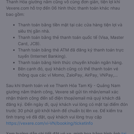
Thanh Hóa giường nằm cũng vô cùng đơn giản, tiện lợi khi
Vexere.com hỗ trợ đến 06 hình thức thanh toán khác nhau
bao gồm:
Thanh toán bằng tiền mặt tại các cửa hàng tiện lợi và
siêu thị gần nhà.
Thanh toán bằng thẻ thanh toán quốc tế (Visa, Master
Card, JCB).
Thanh toán bằng thẻ ATM đã đăng ký thanh toán trực
tuyến (Internet Banking).
Thanh toán bằng hình thức chuyển khoản ngân hàng.
Bên cạnh đó, quý khách cũng có thể thanh toán vé
thông qua các ví Momo, ZaloPay, AirPay, VNPay,…
Sau khi thanh toán vé xe Thanh Hóa Tam Kỳ - Quảng Nam
giường nằm thành công, Vexere sẽ gửi tin nhắn/email xác
nhận thành công đến số điện thoại/email mà quý khách đã
đăng ký. Đến ngày đi, quý khách vui lòng có mặt tại điểm đón
trước 30 phút giờ khởi hành để chuẩn bị lên xe. Để kiểm tra
tình trạng vé đã đặt, quý khách vui lòng truy cập
https://vexere.com/vi-VN/booking/ticketinfo
Xem hướng dẫn chi tiết đặt vé xe, minh họa bằng hình ảnh
tại