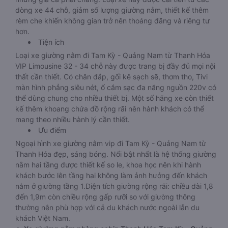
dòng xe 44 chỗ, giảm số lượng giường nằm, thiết kế thêm
rèm che khiến không gian trở nên thoáng đãng và riêng tư
hơn.
Tiện ích
Loại xe giường nằm đi Tam Kỳ - Quảng Nam từ Thanh Hóa
VIP Limousine 32 - 34 chỗ này được trang bị đầy đủ mọi nội
thất cần thiết. Có chăn đắp, gối kê sạch sẽ, thơm tho, Tivi
màn hình phẳng siêu nét, ổ cắm sạc đa năng nguồn 220v có
thể dùng chung cho nhiều thiết bị. Một số hãng xe còn thiết
kế thêm khoang chứa đồ rộng rãi nên hành khách có thể
mang theo nhiều hành lý cần thiết.
Ưu điểm
Ngoại hình xe giường nằm vip đi Tam Kỳ - Quảng Nam từ
Thanh Hóa đẹp, sáng bóng. Nổi bật nhất là hệ thống giường
nằm hai tầng được thiết kế so le, khoa học nên khi hành
khách bước lên tầng hai không làm ảnh hưởng đến khách
nằm ở giường tầng 1.Diện tích giường rộng rãi: chiều dài 1,8
đến 1,9m còn chiều rộng gấp rưỡi so với giường thông
thường nên phù hợp với cả du khách nước ngoài lẫn du
khách Việt Nam.