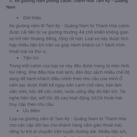
c. Xe giường nằm phòng cabin Thanh Hóa Tam Kỳ - Quảng
Nam
Giới thiệu
Xe giường nằm đi Tam Kỳ - Quảng Nam từ Thanh Hóa cabin
được cải tiến từ xe giường thường 44 chỗ khiến không gian
xe trở nên thoáng đãng, rộng rãi hơn. Loại xe này được tích
hợp nhiều tiện ích trên xe giúp hành khách có 1 hành trình
thoải mái và thú vị.
Tiện ích
Trong mỗi cabin của loại xe này đều được trang bị màn hình
tivi riêng. Khe điều hòa mát lạnh, đèn đọc sách nhiều chế độ
sáng để hành khách điều chỉnh theo nhu cầu của mình.Ổ
cắm sạc được thiết kế ngay bên cạnh chỗ nằm, bàn làm
việc mini, hộc để cốc chén, nước uống đầy đủ tiện ích. Tai
nghe hiện đại, wifi tốc độ cao hoạt động 24/24 thoải mái
truy cập theo nhu cầu.
Ưu điểm
Loại xe giường nằm đi Tam Kỳ - Quảng Nam từ Thanh Hóa
cho các cặp đôi tạo cho khách hàng cảm giác thoải mái,
riêng tư khi di chuyển trên tuyến đường dài. Nhiều tiện ích,