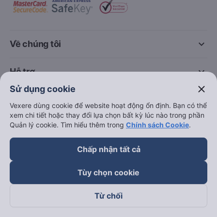
keyboard_arrow_down
Về chúng tôi
keyboard_arrow_down
Hỗ trợ
close
Sử dụng cookie
keyboard_arrow_down
Trở thành đối tác
Vexere dùng cookie để website hoạt động ổn định. Bạn có thể
xem chi tiết hoặc thay đổi lựa chọn bất kỳ lúc nào trong phần
Quản lý cookie. Tìm hiểu thêm trong
Chính sách Cookie
.
Đối tác thanh toán
Chấp nhận tất cả
Tùy chọn cookie
Từ chối