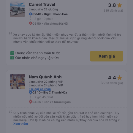
star_rate
Camel Travel
3.8
Limousine 22 giường
(339 đánh giá)
02:40 • Big C Thanh Hóa
3 giờ 10 phút
05:50 • Văn phòng Hà Nội
Xe chạy cực kỳ êm ái. Nhân viên phục vụ rất là thân thiện, nhiệt tình hỗ trợ
mỗi khi hành khách cần. Mặc dù hơi sai vị trí giường khi tôi book qua VXR
nhưng vẫn chấp nhận với sự thay đổi như vậy.
Không cần thanh toán trước
Xem giá
Xác nhận chỗ ngay lập tức
star_rate
Nam Quỳnh Anh
4.4
Limousine 22 phòng VIP
(2223 đánh giá)
Limousine 24 phòng VIP
+4 loại xe khác
02:10 • Big C Thanh Hóa
2 giờ 45 phút
04:55 • Bến xe Nước Ngầm
Quy trình phục vụ của nhà xe rất tốt, gần như rất ít chỗ cần cải thiện. Tuy
nhiên nếu nhà xe đổi bên sản xuất khăn giấy thì sẽ hay hơn, khăn giấy có
mùi hơi lạ. Còn lại mình đã chứng kiến nhiều sự thay đổi của nhà xe trong 2
tháng vừa rồi: tài xế và phụ xe ngày càng thân thiện, quy trình phục vụ rõ
Xem thêm
ràng và phục vụ nhanh chóng, đã giải quyết điểm nghẽn trung chuyển ở Hà
Nội khi đã phân vùng từng xe