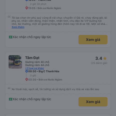
2 giờ 30 phút
15:05 • Bến xe Nước Ngầm
Tôi lựa chọn An phú quý cũng đi vài chục chuyến vì Giá rẻ, chạy đúng giờ, lái
phụ xe, nhân viên đông, thân thiện, nhiệt tình, chu đáo Xe VIP buồng hơi
nhỏ, Xe thường, một số giường hỏng đèn (hôm nay tôi đi xe 18). Một số khác
cửa gió điều hoà (cửa cuộn) nút kẹt, khá lạnh. Tuy nhiên, về lâu dài tôi vẫn
Xem thêm
chọn An Phú Quý. Cảm ơn nhà xe
Xác nhận chỗ ngay lập tức
Xem giá
Tâm Đạt
3.4
Giường nằm 40 chỗ
(25 đánh giá)
Giường nằm 44 chỗ
+2 loại xe khác
00:30 • Big C Thanh Hóa
3 giờ
03:30 • Bến xe Nước Ngầm
Xe thoải mái, sạch sẽ, tin tưởng và sử dụng dịch vụ nhà xe vào lần sau
Xác nhận chỗ ngay lập tức
Xem giá