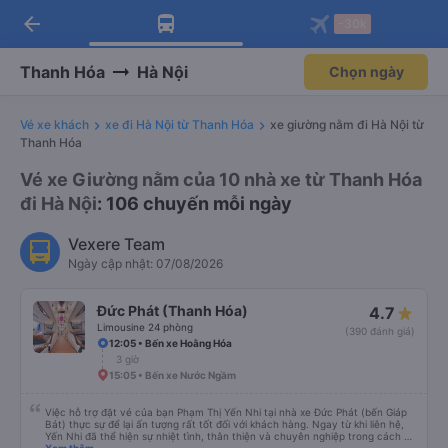
arrow_back
Tải app Vexere ngay!
Tải app Vexere
-30k
Mở app
Mở app
Nhận ưu đãi thành viên độc
-30k/ghế khi đặt vé máy bay qua
quyền
app
Thanh Hóa
Hà Nội
Chọn ngày
Vé xe khách
xe đi Hà Nội từ Thanh Hóa
xe giường nằm đi Hà Nội từ
Thanh Hóa
Vé xe Giường nằm của 10 nhà xe từ Thanh Hóa
đi Hà Nội
: 106 chuyến mỗi ngày
Vexere Team
Ngày cập nhật: 07/08/2026
Đức Phát (Thanh Hóa)
4.7
Limousine 24 phòng
(390 đánh giá)
12:05 • Bến xe Hoằng Hóa
3 giờ
15:05 • Bến xe Nước Ngầm
Việc hỗ trợ đặt vé của bạn Phạm Thị Yến Nhi tại nhà xe Đức Phát (bến Giáp
Bát) thực sự để lại ấn tượng rất tốt đối với khách hàng. Ngay từ khi liên hệ,
Yến Nhi đã thể hiện sự nhiệt tình, thân thiện và chuyên nghiệp trong cách tư