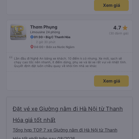
Xem giá
star_rate
Thơm Phụng
4.7
Limousine 24 phòng
(30 đánh giá)
01:30 • Big C Thanh Hóa
2 giờ 30 phút
04:00 • Bến xe Nước Ngầm
Lần đầu đi Nghệ An bằng xe khách. 10 điểm k có nhưng. Xe mới, sạch sẽ
chạy cao tốc nên nhanh, ít điểm dừng, phụ xe và lái xe rất vui vẻ nhiệt tình.
Quyết định đặt luôn chiều quay về khỏi tìm nhà xe khác
Xem giá
Đặt vé xe Giường nằm đi Hà Nội từ Thanh
Hóa giá tốt nhất
Tổng hợp TOP 7 xe Giường nằm đi Hà Nội từ Thanh
Hóa tốt nhất hiện nay 08/2026