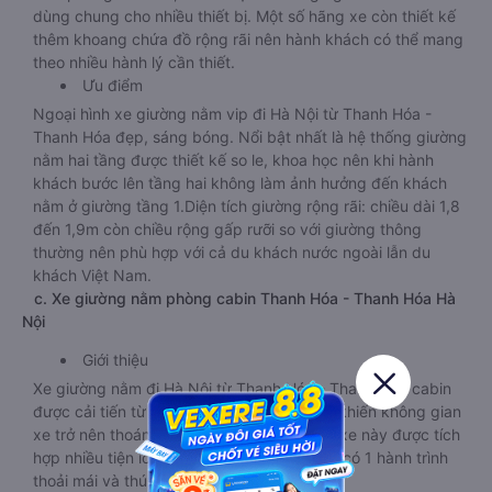
dùng chung cho nhiều thiết bị. Một số hãng xe còn thiết kế
thêm khoang chứa đồ rộng rãi nên hành khách có thể mang
theo nhiều hành lý cần thiết.
Ưu điểm
Ngoại hình xe giường nằm vip đi Hà Nội từ Thanh Hóa -
Thanh Hóa đẹp, sáng bóng. Nổi bật nhất là hệ thống giường
nằm hai tầng được thiết kế so le, khoa học nên khi hành
khách bước lên tầng hai không làm ảnh hưởng đến khách
nằm ở giường tầng 1.Diện tích giường rộng rãi: chiều dài 1,8
đến 1,9m còn chiều rộng gấp rưỡi so với giường thông
thường nên phù hợp với cả du khách nước ngoài lẫn du
khách Việt Nam.
c. Xe giường nằm phòng cabin Thanh Hóa - Thanh Hóa Hà
Nội
Giới thiệu
Xe giường nằm đi Hà Nội từ Thanh Hóa - Thanh Hóa cabin
được cải tiến từ xe giường thường 44 chỗ khiến không gian
xe trở nên thoáng đãng, rộng rãi hơn. Loại xe này được tích
hợp nhiều tiện ích trên xe giúp hành khách có 1 hành trình
thoải mái và thú vị.