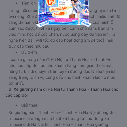
Tiện ích
Trong mỗi cabin của loại xe này đều được trang bị màn hình
tivi riêng. Khe điều hòa mát lạnh, đèn đọc sách nhiều chế độ
sáng để hành khách điều chỉnh theo nhu cầu của mình.Ổ
cắm sạc được thiết kế ngay bên cạnh chỗ nằm, bàn làm
việc mini, hộc để cốc chén, nước uống đầy đủ tiện ích. Tai
nghe hiện đại, wifi tốc độ cao hoạt động 24/24 thoải mái
truy cập theo nhu cầu.
Ưu điểm
Loại xe giường nằm đi Hà Nội từ Thanh Hóa - Thanh Hóa
cho các cặp đôi tạo cho khách hàng cảm giác thoải mái,
riêng tư khi di chuyển trên tuyến đường dài. Nhiều tiện ích,
sang trọng, dịch vụ cung cấp cho hành khách luôn ở mức
tốt nhất.
d. Xe giường nằm đi Hà Nội từ Thanh Hóa - Thanh Hóa cho
các cặp đôi
Giới thiệu
Xe giường nằm Thanh Hóa - Thanh Hóa Hà Nội phòng đôi
limousine là dòng xe có thiết kế tương tự như dòng xe
limousine đi Hà Nội từ Thanh Hóa - Thanh Hóa giường