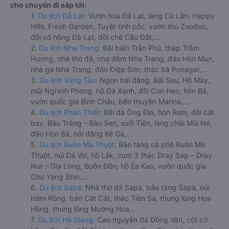
cho chuyến đi sắp tới:
1.
Du lịch Đà Lạt:
Vườn hoa Đà Lạt, làng Cù Lần, Happy
Hills, Fresh Garden, Tuyệt tình cốc, vườn thú Zoodoo,
đồi cỏ hồng Đà Lạt, đồi chè Cầu Đất,...
2.
Du lịch Nha Trang:
Bãi biển Trần Phú, tháp Trầm
Hương, nhà thờ đá, chợ đêm Nha Trang, đảo Hòn Mun,
nhà ga Nha Trang, đảo Điệp Sơn, thác bà Ponagar,...
3.
Du lịch Vũng Tàu:
Ngọn hải đăng, Bãi Sau, Hồ Mây,
mũi Nghinh Phong, hồ Đá Xanh, đồi Con Heo, hòn Bà,
vườn quốc gia Bình Châu, bến thuyền Marina,...
4.
Du lịch Phan Thiết:
Bãi đá Ông Địa, hòn Rơm, đồi cát
bay, Bàu Trắng - Bàu Sen, suối Tiên, làng chài Mũi Né,
đảo Hòn Bà, hải đăng Kê Gà,...
5.
Du lịch Buôn Ma Thuột:
Bảo tàng cà phê Buôn Mê
Thuột, núi Đá Voi, hồ Lắk, cụm 3 thác Dray Sap – Dray
Nur – Gia Long, Buôn Đôn, hồ Ea Kao, vườn quốc gia
Chư Yang Shin,...
6.
Du lịch Sapa:
Nhà thờ đá Sapa, bảo tàng Sapa, núi
Hàm Rồng, bản Cát Cát, thác Tiên Sa, thung lũng Hoa
Hồng, thung lũng Mường Hoa,...
7.
Du lịch Hà Giang:
Cao nguyên đá Đồng Văn, cột cờ