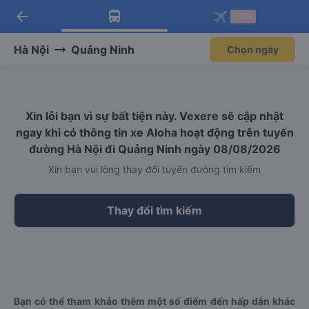
arrow_back
Tải app Vexere ngay!
Tải app Vexere
-30k
Mở app
Mở app
Nhận ưu đãi thành viên độc
-30k/ghế khi đặt vé máy bay qua
quyền
app
Hà Nội
Quảng Ninh
Chọn ngày
Xin lỗi bạn vì sự bất tiện này. Vexere sẽ cập nhật
ngay khi có thông tin xe Aloha hoạt động trên tuyến
đường Hà Nội đi Quảng Ninh ngày 08/08/2026
Xin bạn vui lòng thay đổi tuyến đường tìm kiếm
Thay đổi tìm kiếm
Bạn có thể tham khảo thêm một số điểm đến hấp dẫn khác