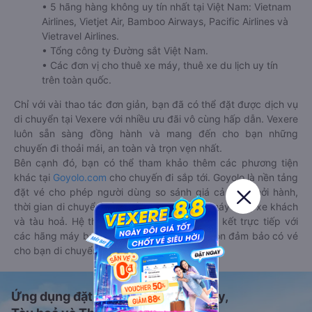
• 5 hãng hàng không uy tín nhất tại Việt Nam: Vietnam
Airlines, Vietjet Air, Bamboo Airways, Pacific Airlines và
Vietravel Airlines.
• Tổng công ty Đường sắt Việt Nam.
• Các đơn vị cho thuê xe máy, thuê xe du lịch uy tín
trên toàn quốc.
Chỉ với vài thao tác đơn giản, bạn đã có thể đặt được dịch vụ
di chuyển tại Vexere với nhiều ưu đãi vô cùng hấp dẫn. Vexere
luôn sẵn sàng đồng hành và mang đến cho bạn những
chuyến đi thoải mái, an toàn và trọn vẹn nhất.
Bên cạnh đó, bạn có thể tham khảo thêm các phương tiện
khác tại
Goyolo.com
cho chuyến đi sắp tới. Goyolo là nền tảng
đặt vé cho phép người dùng so sánh giá cả, giờ khởi hành,
thời gian di chuyển của nhiều phương tiện máy bay, xe khách
và tàu hoả. Hệ thống của Goyolo được liên kết trực tiếp với
các hãng máy bay, xe khách và tàu hoả, luôn đảm bảo có vé
cho bạn di chuyển.
Ứng dụng đặt vé Xe khách, Máy bay,