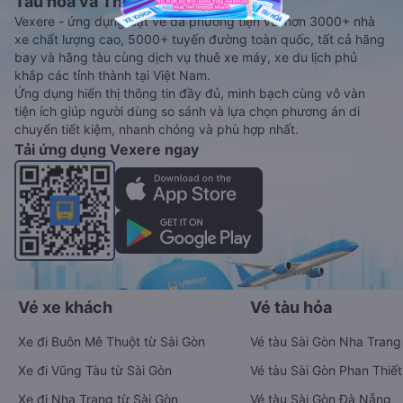
Tàu hoả và Thuê xe
Vexere - ứng dụng đặt vé đa phương tiện với hơn 3000+ nhà
xe chất lượng cao, 5000+ tuyến đường toàn quốc, tất cả hãng
bay và hãng tàu cùng dịch vụ thuê xe máy, xe du lịch phủ
khắp các tỉnh thành tại Việt Nam.
Ứng dụng hiển thị thông tin đầy đủ, minh bạch cùng vô vàn
tiện ích giúp người dùng so sánh và lựa chọn phương án di
chuyển tiết kiệm, nhanh chóng và phù hợp nhất.
Tải ứng dụng Vexere ngay
Vé xe khách
Vé tàu hỏa
Xe đi Buôn Mê Thuột từ Sài Gòn
Vé tàu Sài Gòn Nha Trang
Xe đi Vũng Tàu từ Sài Gòn
Vé tàu Sài Gòn Phan Thiết
Xe đi Nha Trang từ Sài Gòn
Vé tàu Sài Gòn Đà Nẵng