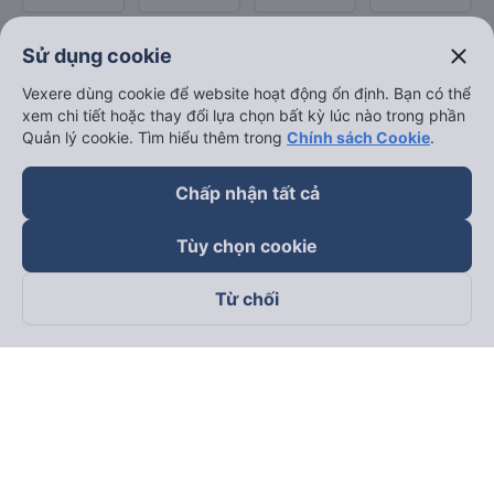
close
Sử dụng cookie
Vexere dùng cookie để website hoạt động ổn định. Bạn có thể
xem chi tiết hoặc thay đổi lựa chọn bất kỳ lúc nào trong phần
Quản lý cookie. Tìm hiểu thêm trong
Chính sách Cookie
.
Chấp nhận tất cả
Tùy chọn cookie
Từ chối
Theo dõi chúng tôi trên
Facebook
Tiktok
Youtube
Công ty TNHH Thương Mại Dịch Vụ Vexere