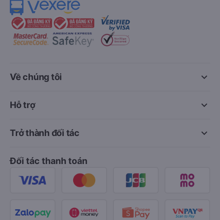
keyboard_arrow_down
Về chúng tôi
keyboard_arrow_down
Hỗ trợ
keyboard_arrow_down
Trở thành đối tác
Đối tác thanh toán