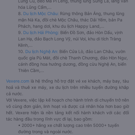
Lũng Cú, đèo Mã Pí Lèng, thung lũng Sủng Là, làng văn
hóa Lũng Cẩm,...
8.
Du lịch Mộc Châu:
Rừng thông Bản Áng, thung lũng
mận Nà Ka, đồi chè Mộc Châu, thác Dải Yếm, bản Pa
Phách, hang dơi, khu du lịch Happy Land,...
9.
Du lịch Hải Phòng:
Biển Đồ Sơn, đảo Hòn Dấu, vịnh
Lan Hạ, đảo Bạch Long Vỹ, núi Voi, khu di tích Tràng
Kênh,...
10.
Du lịch Nghệ An:
Biển Cửa Lò, đảo Lan Châu, vườn
quốc gia Pù Mát, đồi chè Thanh Chương, đảo Hòn Ngư,
cánh đồng hoa hướng dương, đồng cừu Nghệ An, biển
Thiên Cầm,...
Vexere.com
là hệ thống hỗ trợ đặt vé xe khách, máy bay, tàu
hoả và thuê xe máy, xe du lịch trên nhiều tuyến đường khắp
cả nước.
Với Vexere, việc lập kế hoạch cho hành trình di chuyển trở nên
vô cùng đơn giản, linh hoạt và được cá nhân hóa hơn bao giờ
hết. Vexere hiện là nền tảng kết nối hành khách với các đối
tác hàng đầu trong lĩnh vực đi lại, bao gồm:
• 2000+ hãng xe chất lượng cao trên 5000+ tuyến
đường trong và ngoài nước.