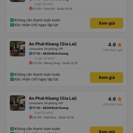
8 giờ 20 phút
01:30 • Chư Sê - Quốc lộ 14
Không cần thanh toán trước
Xem giá
Xác nhận chỗ ngay lập tức
star_rate
An Phát Kbang (Gia Lai)
4.6
Limousine 34 phòng VIP
(418 đánh giá)
17:10 • AEON Bình Dương
10 giờ 20 phút
03:30 • Mang Yang - Quốc lộ 19
Không cần thanh toán trước
Xem giá
Xác nhận chỗ ngay lập tức
star_rate
An Phát Kbang (Gia Lai)
4.6
Limousine 34 phòng VIP
(418 đánh giá)
17:10 • AEON Bình Dương
9 giờ 50 phút
03:00 • Đăk Đoa - Quốc lộ 19
Không cần thanh toán trước
Xem giá