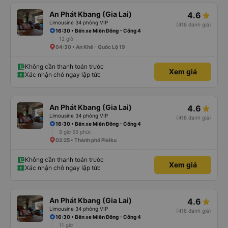
An Phát Kbang (Gia Lai)
4.6
Limousine 34 phòng VIP
(418 đánh giá)
16:30 • Bến xe Miền Đông - Cổng 4
12 giờ
04:30 • An Khê - Quốc Lộ 19
Không cần thanh toán trước
Xem giá
Xác nhận chỗ ngay lập tức
An Phát Kbang (Gia Lai)
4.6
Limousine 34 phòng VIP
(418 đánh giá)
16:30 • Bến xe Miền Đông - Cổng 4
9 giờ 55 phút
02:25 • Thành phố Pleiku
Không cần thanh toán trước
Xem giá
Xác nhận chỗ ngay lập tức
An Phát Kbang (Gia Lai)
4.6
Limousine 34 phòng VIP
(418 đánh giá)
16:30 • Bến xe Miền Đông - Cổng 4
11 giờ