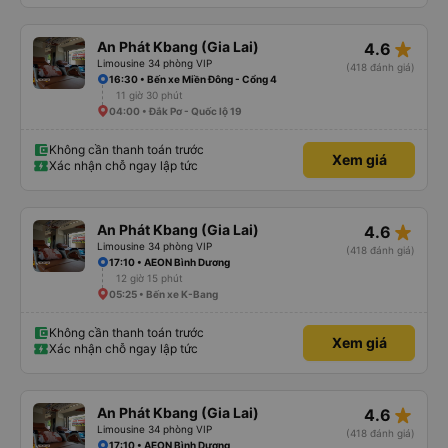
star_rate
An Phát Kbang (Gia Lai)
4.6
Limousine 34 phòng VIP
(418 đánh giá)
16:30 • Bến xe Miền Đông - Cổng 4
11 giờ 30 phút
04:00 • Đắk Pơ - Quốc lộ 19
Không cần thanh toán trước
Xem giá
Xác nhận chỗ ngay lập tức
star_rate
An Phát Kbang (Gia Lai)
4.6
Limousine 34 phòng VIP
(418 đánh giá)
17:10 • AEON Bình Dương
12 giờ 15 phút
05:25 • Bến xe K-Bang
Không cần thanh toán trước
Xem giá
Xác nhận chỗ ngay lập tức
star_rate
An Phát Kbang (Gia Lai)
4.6
Limousine 34 phòng VIP
(418 đánh giá)
17:10 • AEON Bình Dương