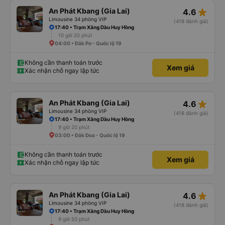
star_rate
An Phát Kbang (Gia Lai)
4.6
Limousine 34 phòng VIP
(418 đánh giá)
17:40 • Trạm Xăng Dầu Huy Hồng
10 giờ 20 phút
04:00 • Đắk Pơ - Quốc lộ 19
Không cần thanh toán trước
Xem giá
Xác nhận chỗ ngay lập tức
star_rate
An Phát Kbang (Gia Lai)
4.6
Limousine 34 phòng VIP
(418 đánh giá)
17:40 • Trạm Xăng Dầu Huy Hồng
9 giờ 20 phút
03:00 • Đăk Đoa - Quốc lộ 19
Không cần thanh toán trước
Xem giá
Xác nhận chỗ ngay lập tức
star_rate
An Phát Kbang (Gia Lai)
4.6
Limousine 34 phòng VIP
(418 đánh giá)
17:40 • Trạm Xăng Dầu Huy Hồng
9 giờ 50 phút