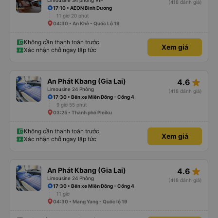
Limousine 34 phòng VIP
(418 đánh giá)
17:10 • AEON Bình Dương
11 giờ 20 phút
04:30 • An Khê - Quốc Lộ 19
Không cần thanh toán trước
Xem giá
Xác nhận chỗ ngay lập tức
star_rate
An Phát Kbang (Gia Lai)
4.6
Limousine 24 Phòng
(418 đánh giá)
17:30 • Bến xe Miền Đông - Cổng 4
9 giờ 55 phút
03:25 • Thành phố Pleiku
Không cần thanh toán trước
Xem giá
Xác nhận chỗ ngay lập tức
star_rate
An Phát Kbang (Gia Lai)
4.6
Limousine 24 Phòng
(418 đánh giá)
17:30 • Bến xe Miền Đông - Cổng 4
11 giờ
04:30 • Mang Yang - Quốc lộ 19