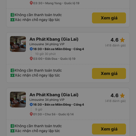
03:30 • Mang Yang - Quốc lộ 19
Không cần thanh toán trước
Xem giá
Xác nhận chỗ ngay lập tức
star_rate
An Phát Kbang (Gia Lai)
4.6
Limousine 34 phòng VIP
(418 đánh giá)
16:30 • Bến xe Miền Đông - Cổng 4
10 giờ 30 phút
03:00 • Đăk Đoa - Quốc lộ 19
Không cần thanh toán trước
Xem giá
Xác nhận chỗ ngay lập tức
star_rate
An Phát Kbang (Gia Lai)
4.6
Limousine 34 phòng VIP
(418 đánh giá)
16:30 • Bến xe Miền Đông - Cổng 4
9 giờ
01:30 • Chư Sê - Quốc lộ 14
Không cần thanh toán trước
Xem giá
Xác nhận chỗ ngay lập tức