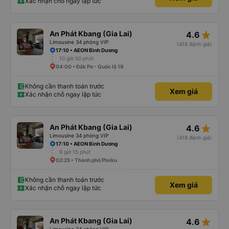
Xác nhận chỗ ngay lập tức
star_rate
An Phát Kbang (Gia Lai)
4.6
Limousine 34 phòng VIP
(418 đánh giá)
17:10 • AEON Bình Dương
10 giờ 50 phút
04:00 • Đắk Pơ - Quốc lộ 19
Không cần thanh toán trước
Xem giá
Xác nhận chỗ ngay lập tức
star_rate
An Phát Kbang (Gia Lai)
4.6
Limousine 34 phòng VIP
(418 đánh giá)
17:10 • AEON Bình Dương
9 giờ 15 phút
02:25 • Thành phố Pleiku
Không cần thanh toán trước
Xem giá
Xác nhận chỗ ngay lập tức
star_rate
An Phát Kbang (Gia Lai)
4.6