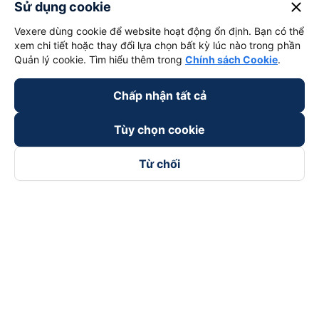
close
Sử dụng cookie
Vexere dùng cookie để website hoạt động ổn định. Bạn có thể
xem chi tiết hoặc thay đổi lựa chọn bất kỳ lúc nào trong phần
Quản lý cookie. Tìm hiểu thêm trong
Chính sách Cookie
.
Chấp nhận tất cả
Tùy chọn cookie
Từ chối
Theo dõi chúng tôi trên
Facebook
Tiktok
Youtube
Công ty TNHH Thương Mại Dịch Vụ Vexere
Địa chỉ đăng ký kinh doanh: 8C Chữ Đồng Tử, Phường Tân
Sơn Nhất, TP. Hồ Chí Minh, Việt Nam
Địa chỉ
:
Lầu 2, toà nhà H3 Circo Hoàng Diệu, 384 Hoàng Diệu,
Phường Khánh Hội, TP Hồ Chí Minh, Việt Nam