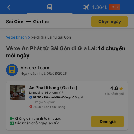
arrow_back
Tải app Vexere ngay!
Tải app Vexere
1.364
k
-30k
Mở app
Mở app
Nhận ưu đãi thành viên độc
-30k/ghế khi đặt vé máy bay qua
quyền
app
Sài Gòn
Gia Lai
Chọn ngày
Vé xe khách
xe đi Gia Lai từ Sài Gòn
Vé xe An Phát từ Sài Gòn đi Gia Lai
: 14 chuyến
mỗi ngày
Vexere Team
Ngày cập nhật: 09/08/2026
An Phát Kbang (Gia Lai)
4.6
Limousine 34 phòng VIP
(418 đánh giá)
16:30 • Bến xe Miền Đông - Cổng 4
12 giờ 55 phút
05:25 • Bến xe K-Bang
Không cần thanh toán trước
Xem giá
Xác nhận chỗ ngay lập tức