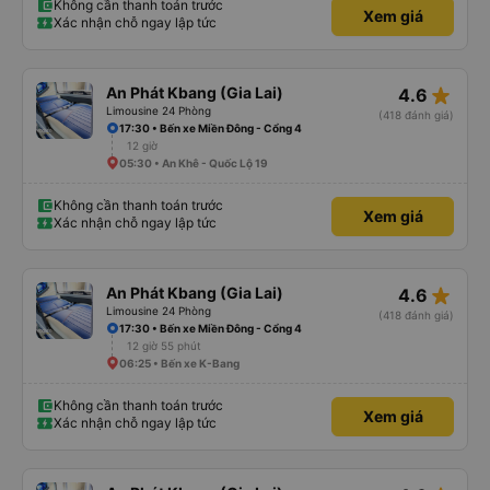
Không cần thanh toán trước
Xem giá
Xác nhận chỗ ngay lập tức
star_rate
An Phát Kbang (Gia Lai)
4.6
Limousine 24 Phòng
(418 đánh giá)
17:30 • Bến xe Miền Đông - Cổng 4
12 giờ
05:30 • An Khê - Quốc Lộ 19
Không cần thanh toán trước
Xem giá
Xác nhận chỗ ngay lập tức
star_rate
An Phát Kbang (Gia Lai)
4.6
Limousine 24 Phòng
(418 đánh giá)
17:30 • Bến xe Miền Đông - Cổng 4
12 giờ 55 phút
06:25 • Bến xe K-Bang
Không cần thanh toán trước
Xem giá
Xác nhận chỗ ngay lập tức