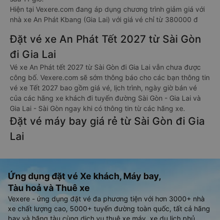
Hiện tại Vexere.com đang áp dụng chương trình giảm giá với
nhà xe An Phát Kbang (Gia Lai) với giá vé chỉ từ 380000 đ
Đặt vé xe An Phát Tết 2027 từ Sài Gòn
đi Gia Lai
Vé xe An Phát tết 2027 từ Sài Gòn đi Gia Lai vẫn chưa được
công bố. Vexere.com sẽ sớm thông báo cho các bạn thông tin
vé xe Tết 2027 bao gồm giá vé, lịch trình, ngày giờ bán vé
của các hãng xe khách đi tuyến đường Sài Gòn - Gia Lai và
Gia Lai - Sài Gòn ngay khi có thông tin từ các hãng xe.
Đặt vé máy bay giá rẻ từ Sài Gòn đi Gia
Lai
Ứng dụng đặt vé Xe khách, Máy bay,
Tàu hoả và Thuê xe
Vexere - ứng dụng đặt vé đa phương tiện với hơn 3000+ nhà
xe chất lượng cao, 5000+ tuyến đường toàn quốc, tất cả hãng
bay và hãng tàu cùng dịch vụ thuê xe máy, xe du lịch phủ