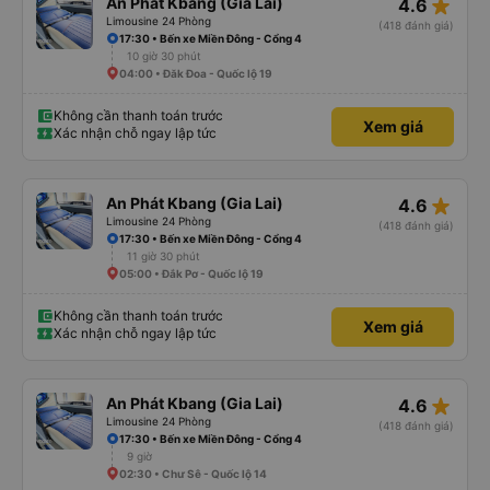
star_rate
An Phát Kbang (Gia Lai)
4.6
Limousine 24 Phòng
(418 đánh giá)
17:30 • Bến xe Miền Đông - Cổng 4
10 giờ 30 phút
04:00 • Đăk Đoa - Quốc lộ 19
Không cần thanh toán trước
Xem giá
Xác nhận chỗ ngay lập tức
star_rate
An Phát Kbang (Gia Lai)
4.6
Limousine 24 Phòng
(418 đánh giá)
17:30 • Bến xe Miền Đông - Cổng 4
11 giờ 30 phút
05:00 • Đắk Pơ - Quốc lộ 19
Không cần thanh toán trước
Xem giá
Xác nhận chỗ ngay lập tức
star_rate
An Phát Kbang (Gia Lai)
4.6
Limousine 24 Phòng
(418 đánh giá)
17:30 • Bến xe Miền Đông - Cổng 4
9 giờ
02:30 • Chư Sê - Quốc lộ 14