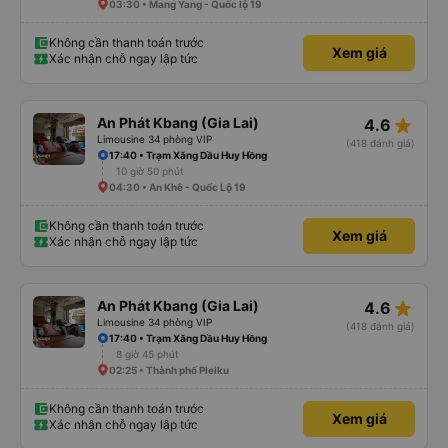
03:30 • Mang Yang - Quốc lộ 19
Không cần thanh toán trước
Xem giá
Xác nhận chỗ ngay lập tức
star_rate
An Phát Kbang (Gia Lai)
4.6
Limousine 34 phòng VIP
(418 đánh giá)
17:40 • Trạm Xăng Dầu Huy Hồng
10 giờ 50 phút
04:30 • An Khê - Quốc Lộ 19
Không cần thanh toán trước
Xem giá
Xác nhận chỗ ngay lập tức
star_rate
An Phát Kbang (Gia Lai)
4.6
Limousine 34 phòng VIP
(418 đánh giá)
17:40 • Trạm Xăng Dầu Huy Hồng
8 giờ 45 phút
02:25 • Thành phố Pleiku
Không cần thanh toán trước
Xem giá
Xác nhận chỗ ngay lập tức