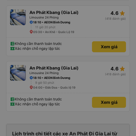
star_rate
An Phát Kbang (Gia Lai)
4.6
Limousine 24 Phòng
(418 đánh giá)
18:10 • AEON Bình Dương
11 giờ 20 phút
05:30 • An Khê - Quốc Lộ 19
Không cần thanh toán trước
Xem giá
Xác nhận chỗ ngay lập tức
star_rate
An Phát Kbang (Gia Lai)
4.6
Limousine 24 Phòng
(418 đánh giá)
18:10 • AEON Bình Dương
9 giờ 50 phút
04:00 • Đăk Đoa - Quốc lộ 19
Không cần thanh toán trước
Xem giá
Xác nhận chỗ ngay lập tức
Lịch trình chi tiết các xe An Phát Đi Gia Lai từ