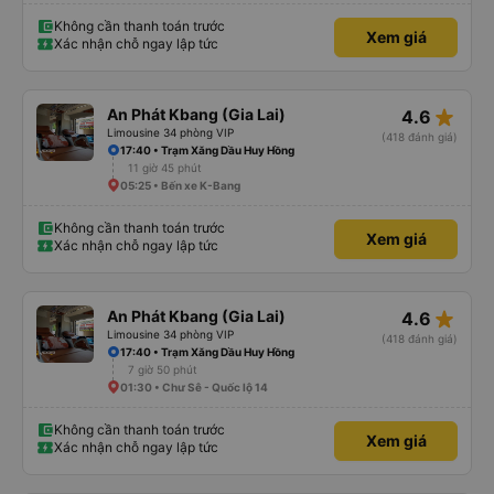
Không cần thanh toán trước
Xem giá
Xác nhận chỗ ngay lập tức
star_rate
An Phát Kbang (Gia Lai)
4.6
Limousine 34 phòng VIP
(418 đánh giá)
17:40 • Trạm Xăng Dầu Huy Hồng
11 giờ 45 phút
05:25 • Bến xe K-Bang
Không cần thanh toán trước
Xem giá
Xác nhận chỗ ngay lập tức
star_rate
An Phát Kbang (Gia Lai)
4.6
Limousine 34 phòng VIP
(418 đánh giá)
17:40 • Trạm Xăng Dầu Huy Hồng
7 giờ 50 phút
01:30 • Chư Sê - Quốc lộ 14
Không cần thanh toán trước
Xem giá
Xác nhận chỗ ngay lập tức