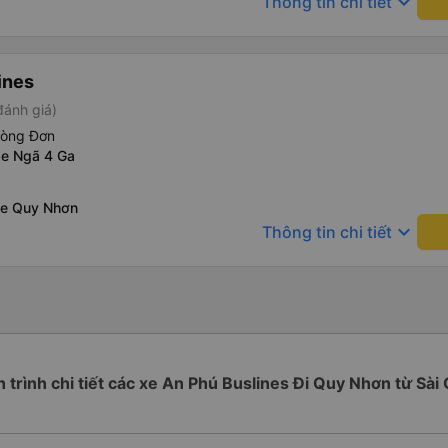
keyboard_arrow_down
Thông tin chi tiết
ines
đánh giá)
hòng Đơn
xe Ngã 4 Ga
xe Quy Nhơn
keyboard_arrow_down
Thông tin chi tiết
h trình chi tiết các xe An Phú Buslines Đi Quy Nhơn từ Sài