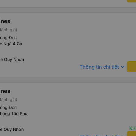
ines
đánh giá)
hòng Đơn
xe Ngã 4 Ga
xe Quy Nhơn
keyboard_arrow_down
Thông tin chi tiết
ines
đánh giá)
hòng Đơn
phòng Tân Phú
KH
xe Quy Nhơn