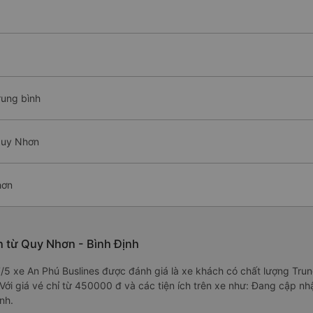
rung bình
Quy Nhơn
hơn
n từ Quy Nhơn - Bình Định
.7/5 xe An Phú Buslines được đánh giá là xe khách có chất lượng Tru
Với giá vé chỉ từ 450000 đ và các tiện ích trên xe như: Đang cập nh
nh.