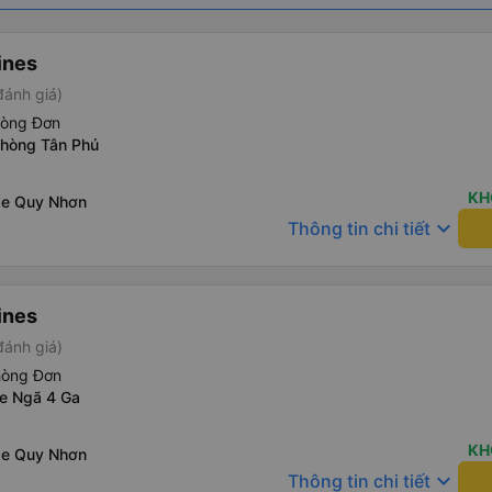
ines
đánh giá)
hòng Đơn
phòng Tân Phú
KH
xe Quy Nhơn
keyboard_arrow_down
Thông tin chi tiết
ines
đánh giá)
hòng Đơn
xe Ngã 4 Ga
KH
xe Quy Nhơn
keyboard_arrow_down
Thông tin chi tiết