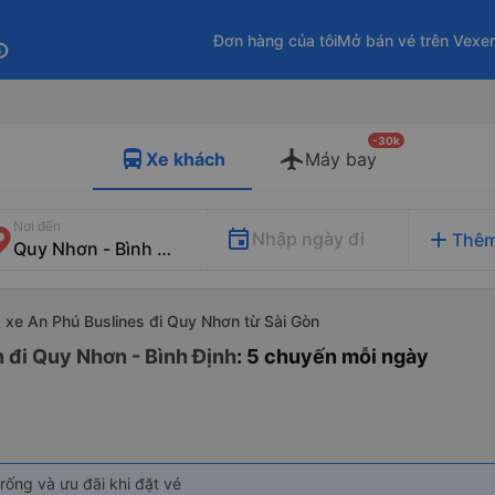
Đơn hàng của tôi
Mở bán vé trên Vexe
fo
-30k
Xe khách
Máy bay
Nơi đến
add
Nhập ngày đi
Thêm
xe An Phú Buslines đi Quy Nhơn từ Sài Gòn
n đi Quy Nhơn - Bình Định
: 5 chuyến mỗi ngày
rống và ưu đãi khi đặt vé