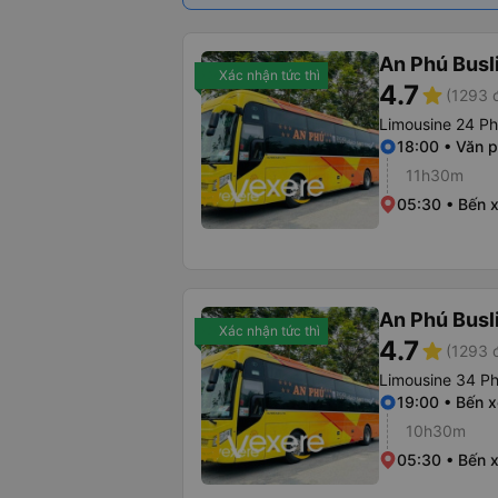
An Phú Busl
Xác nhận tức thì
4.7
star
(1293 
Limousine 24 P
18:00 • Văn 
11h30m
05:30 • Bến 
An Phú Busl
Xác nhận tức thì
4.7
star
(1293 
Limousine 34 P
19:00 • Bến 
10h30m
05:30 • Bến 