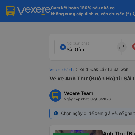
Cam kết hoàn 150% nếu nhà xe

không cung cấp dịch vụ vận chuyển (*)
in
Nơi xuất phát
import_export
xe đi Đắk Lắk từ Sài Gòn
Vé xe khách
Vé xe Anh Thư (Buôn Hồ) từ Sài 
Vexere Team
Ngày cập nhật: 07/08/2026
Chọn ngày đi để xem giá vé, số ghế t
info
Anh Thư (B