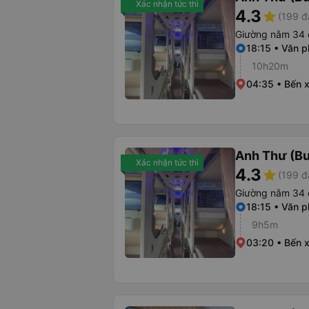
Xác nhận tức thì
4.3
star
(199 đ
Giường nằm 34 
18:15 • Văn 
10h20m
04:35 • Bến 
Anh Thư (B
Xác nhận tức thì
4.3
star
(199 đ
Giường nằm 34 
18:15 • Văn 
9h5m
03:20 • Bến 