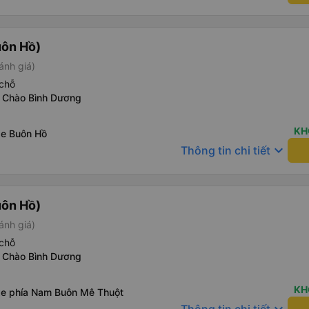
uôn Hồ)
ánh giá)
chỗ
 Chào Bình Dương
KH
xe Buôn Hồ
keyboard_arrow_down
Thông tin chi tiết
uôn Hồ)
ánh giá)
chỗ
 Chào Bình Dương
KH
xe phía Nam Buôn Mê Thuột