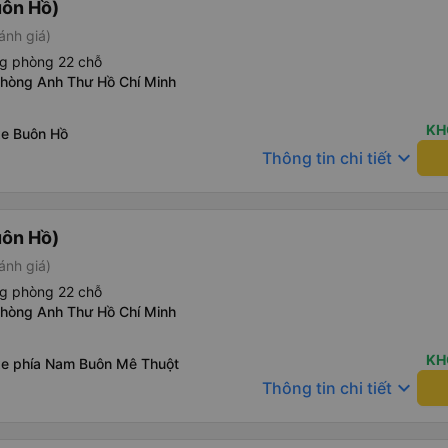
uôn Hồ)
ánh giá)
ng phòng 22 chỗ
phòng Anh Thư Hồ Chí Minh
KH
xe Buôn Hồ
keyboard_arrow_down
Thông tin chi tiết
uôn Hồ)
ánh giá)
ng phòng 22 chỗ
phòng Anh Thư Hồ Chí Minh
KH
xe phía Nam Buôn Mê Thuột
keyboard_arrow_down
Thông tin chi tiết