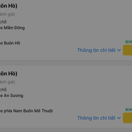
uôn Hồ)
ánh giá)
chỗ
xe Miền Đông
KH
xe Buôn Hồ
keyboard_arrow_down
Thông tin chi tiết
uôn Hồ)
ánh giá)
chỗ
xe An Sương
KH
xe phía Nam Buôn Mê Thuột
keyboard_arrow_down
Thông tin chi tiết