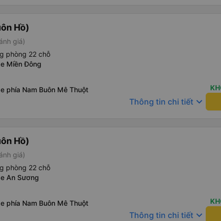
uôn Hồ)
ánh giá)
ng phòng 22 chỗ
xe Miền Đông
KH
xe phía Nam Buôn Mê Thuột
keyboard_arrow_down
Thông tin chi tiết
uôn Hồ)
ánh giá)
ng phòng 22 chỗ
xe An Sương
KH
xe phía Nam Buôn Mê Thuột
keyboard_arrow_down
Thông tin chi tiết