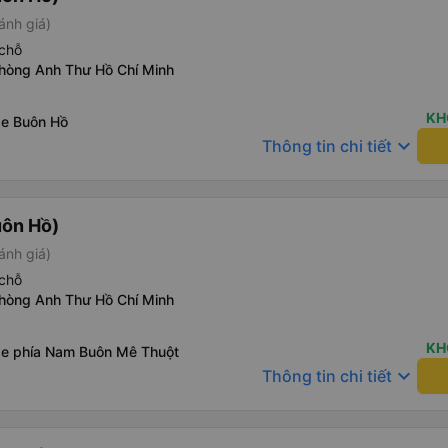
ánh giá)
chỗ
phòng Anh Thư Hồ Chí Minh
KH
xe Buôn Hồ
keyboard_arrow_down
Thông tin chi tiết
uôn Hồ)
ánh giá)
chỗ
phòng Anh Thư Hồ Chí Minh
KH
xe phía Nam Buôn Mê Thuột
keyboard_arrow_down
Thông tin chi tiết