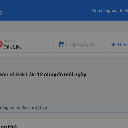
Đơn hàng của tôi
M
fo
Nơi đến
add
Nhập ngày đi
Thêm
Gòn đi Đắk Lắk
: 12 chuyến mỗi ngày
rống và ưu đãi khi đặt vé
uôn Hồ)