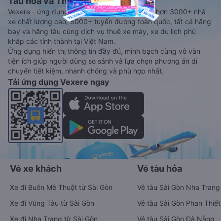
Tàu hoả và Thuê xe
Vexere - ứng dụng đặt vé đa phương tiện với hơn 3000+ nhà
xe chất lượng cao, 5000+ tuyến đường toàn quốc, tất cả hãng
bay và hãng tàu cùng dịch vụ thuê xe máy, xe du lịch phủ
khắp các tỉnh thành tại Việt Nam.
Ứng dụng hiển thị thông tin đầy đủ, minh bạch cùng vô vàn
tiện ích giúp người dùng so sánh và lựa chọn phương án di
chuyển tiết kiệm, nhanh chóng và phù hợp nhất.
Tải ứng dụng Vexere ngay
Vé xe khách
Vé tàu hỏa
Xe đi Buôn Mê Thuột từ Sài Gòn
Vé tàu Sài Gòn Nha Trang
Xe đi Vũng Tàu từ Sài Gòn
Vé tàu Sài Gòn Phan Thiết
Xe đi Nha Trang từ Sài Gòn
Vé tàu Sài Gòn Đà Nẵng