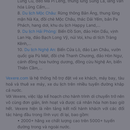
Lũng Cú, đèo Mã Pí Lèng, thung lũng Sủng Là, làng văn
hóa Lũng Cẩm,...
8.
Du lịch Mộc Châu:
Rừng thông Bản Áng, thung lũng
mận Nà Ka, đồi chè Mộc Châu, thác Dải Yếm, bản Pa
Phách, hang dơi, khu du lịch Happy Land,...
9.
Du lịch Hải Phòng:
Biển Đồ Sơn, đảo Hòn Dấu, vịnh
Lan Hạ, đảo Bạch Long Vỹ, núi Voi, khu di tích Tràng
Kênh,...
10.
Du lịch Nghệ An:
Biển Cửa Lò, đảo Lan Châu, vườn
quốc gia Pù Mát, đồi chè Thanh Chương, đảo Hòn Ngư,
cánh đồng hoa hướng dương, đồng cừu Nghệ An, biển
Thiên Cầm,...
Vexere.com
là hệ thống hỗ trợ đặt vé xe khách, máy bay, tàu
hoả và thuê xe máy, xe du lịch trên nhiều tuyến đường khắp
cả nước.
Với Vexere, việc lập kế hoạch cho hành trình di chuyển trở nên
vô cùng đơn giản, linh hoạt và được cá nhân hóa hơn bao giờ
hết. Vexere hiện là nền tảng kết nối hành khách với các đối
tác hàng đầu trong lĩnh vực đi lại, bao gồm:
• 2000+ hãng xe chất lượng cao trên 5000+ tuyến
đường trong và ngoài nước.