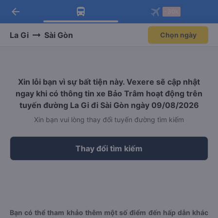
arrow_back
Tải app Vexere ngay!
Tải app Vexere
-30k
Mở app
Mở app
Nhận ưu đãi thành viên độc
-30k/ghế khi đặt vé máy bay qua
quyền
app
La Gi
Sài Gòn
Chọn ngày
Xin lỗi bạn vì sự bất tiện này. Vexere sẽ cập nhật
ngay khi có thông tin xe Bảo Trâm hoạt động trên
tuyến đường La Gi đi Sài Gòn ngày 09/08/2026
Xin bạn vui lòng thay đổi tuyến đường tìm kiếm
Thay đổi tìm kiếm
Bạn có thể tham khảo thêm một số điểm đến hấp dẫn khác