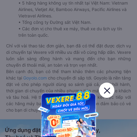
• 5 hãng hàng không uy tín nhất tại Việt Nam: Vietnam
Airlines, Vietjet Air, Bamboo Airways, Pacific Airlines và
Vietravel Airlines.
• Tổng công ty Đường sắt Việt Nam.
• Các đơn vị cho thuê xe máy, thuê xe du lịch uy tín
trên toàn quốc.
Chỉ với vài thao tác đơn giản, bạn đã có thể đặt được dịch vụ
di chuyển tại Vexere với nhiều ưu đãi vô cùng hấp dẫn. Vexere
luôn sẵn sàng đồng hành và mang đến cho bạn những
chuyến đi thoải mái, an toàn và trọn vẹn nhất.
Bên cạnh đó, bạn có thể tham khảo thêm các phương tiện
khác tại
Goyolo.com
cho chuyến đi sắp tới. Goyolo là nền tảng
đặt vé cho phép người dùng so sánh giá cả, giờ khởi hành,
thời gian di chuyển của nhiều phương tiện máy bay, xe khách
và tàu hoả. Hệ thống của Goyolo được liên kết trực tiếp với
các hãng máy bay, xe khách và tàu hoả, luôn đảm bảo có vé
cho bạn di chuyển.
Ứng dụng đặt vé Xe khách, Máy bay,