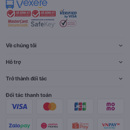
keyboard_arrow_down
Về chúng tôi
keyboard_arrow_down
Hỗ trợ
keyboard_arrow_down
Trở thành đối tác
Đối tác thanh toán