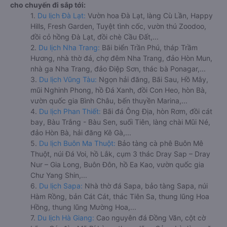
cho chuyến đi sắp tới:
1.
Du lịch Đà Lạt:
Vườn hoa Đà Lạt, làng Cù Lần, Happy
Hills, Fresh Garden, Tuyệt tình cốc, vườn thú Zoodoo,
đồi cỏ hồng Đà Lạt, đồi chè Cầu Đất,...
2.
Du lịch Nha Trang:
Bãi biển Trần Phú, tháp Trầm
Hương, nhà thờ đá, chợ đêm Nha Trang, đảo Hòn Mun,
nhà ga Nha Trang, đảo Điệp Sơn, thác bà Ponagar,...
3.
Du lịch Vũng Tàu:
Ngọn hải đăng, Bãi Sau, Hồ Mây,
mũi Nghinh Phong, hồ Đá Xanh, đồi Con Heo, hòn Bà,
vườn quốc gia Bình Châu, bến thuyền Marina,...
4.
Du lịch Phan Thiết:
Bãi đá Ông Địa, hòn Rơm, đồi cát
bay, Bàu Trắng - Bàu Sen, suối Tiên, làng chài Mũi Né,
đảo Hòn Bà, hải đăng Kê Gà,...
5.
Du lịch Buôn Ma Thuột:
Bảo tàng cà phê Buôn Mê
Thuột, núi Đá Voi, hồ Lắk, cụm 3 thác Dray Sap – Dray
Nur – Gia Long, Buôn Đôn, hồ Ea Kao, vườn quốc gia
Chư Yang Shin,...
6.
Du lịch Sapa:
Nhà thờ đá Sapa, bảo tàng Sapa, núi
Hàm Rồng, bản Cát Cát, thác Tiên Sa, thung lũng Hoa
Hồng, thung lũng Mường Hoa,...
7.
Du lịch Hà Giang:
Cao nguyên đá Đồng Văn, cột cờ