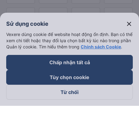
close
Sử dụng cookie
Vexere dùng cookie để website hoạt động ổn định. Bạn có thể
xem chi tiết hoặc thay đổi lựa chọn bất kỳ lúc nào trong phần
Quản lý cookie. Tìm hiểu thêm trong
Chính sách Cookie
.
Chấp nhận tất cả
Tùy chọn cookie
Từ chối
Theo dõi chúng tôi trên
Facebook
Tiktok
Youtube
Công ty TNHH Thương Mại Dịch Vụ Vexere