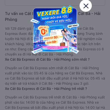
Tư vấn xe Cát Bà Express đi Hà Nội từ Cát Bà - Hải
Phòng
Với 129 đánh giá với điểm trung bình là 4.9/5 xe Cát Bà
Express được đánh giá là xe khách có chất lượng Trung bình
tuyến Hà Nội đi Cát Bà - Hải Phòng dựa trên trải nghiệm của
khách hàng. Với giá vé chỉ từ 300000 đ và các tiện ích trên
xe như: Đang cập nhật. Mỗi ngày nhà xe Cát Bà Express có 8
chuyến xe đi Hà Nội đi Cát Bà - Hải Phòng.
Xe Cát Bà Express đi Cát Bà - Hải Phòng sớm nhất ?
Chuyến xe Cát Bà Express sớm nhất đi Cát Bà - Hải Phòng
xuất phát vào lúc 05:45 là của hãng xe Cát Bà Express. Nhà
xe Cát Bà Express sẽ bắt đầu xuất phát ở Hà Nội lúc 05:45 và
dự kiến sẽ trả khách ở Cát Bà - Hải Phòng sau 3 giờ.
Xe Cát Bà Express đi Cát Bà - Hải Phòng trễ nhất ?
Chuyến xe Cát Bà Express trễ nhất đi Cát Bà - Hải Phòng xuất
phát vào lúc 14:00 là của hãng xe Cát Bà Express. Nhà xe
Cát Bà Express sẽ bắt đầu xuất phát ở Hà Nội lúc 14:00 tại Hà