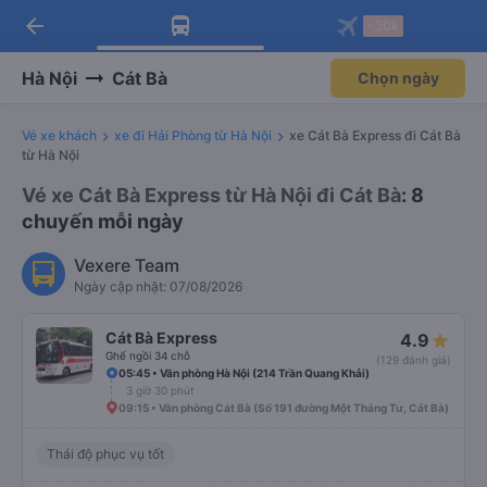
arrow_back
Tải app Vexere ngay!
Tải app Vexere
-30k
Mở app
Mở app
Nhận ưu đãi thành viên độc
-30k/ghế khi đặt vé máy bay qua
quyền
app
Hà Nội
Cát Bà
Chọn ngày
Vé xe khách
xe đi Hải Phòng từ Hà Nội
xe Cát Bà Express đi Cát Bà
từ Hà Nội
Vé xe Cát Bà Express từ Hà Nội đi Cát Bà
: 8
chuyến mỗi ngày
Vexere Team
Ngày cập nhật: 07/08/2026
Cát Bà Express
4.9
Ghế ngồi 34 chỗ
(129 đánh giá)
05:45 • Văn phòng Hà Nội (214 Trần Quang Khải)
3 giờ 30 phút
09:15 • Văn phòng Cát Bà (Số 191 đường Một Tháng Tư, Cát Bà)
Thái độ phục vụ tốt