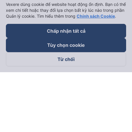
Vexere dùng cookie để website hoạt động ổn định. Bạn có thể
xem chi tiết hoặc thay đổi lựa chọn bất kỳ lúc nào trong phần
Quản lý cookie. Tìm hiểu thêm trong
Chính sách Cookie
.
Chấp nhận tất cả
Tùy chọn cookie
Từ chối
Theo dõi chúng tôi trên
Facebook
Tiktok
Youtube
Công ty TNHH Thương Mại Dịch Vụ Vexere
Địa chỉ đăng ký kinh doanh: 8C Chữ Đồng Tử, Phường Tân
Sơn Nhất, TP. Hồ Chí Minh, Việt Nam
Địa chỉ
:
Lầu 2, toà nhà H3 Circo Hoàng Diệu, 384 Hoàng Diệu,
Phường Khánh Hội, TP Hồ Chí Minh, Việt Nam
Tầng 3, toà nhà 101 Láng Hạ, 101 Láng Hạ, Phường Láng, TP.