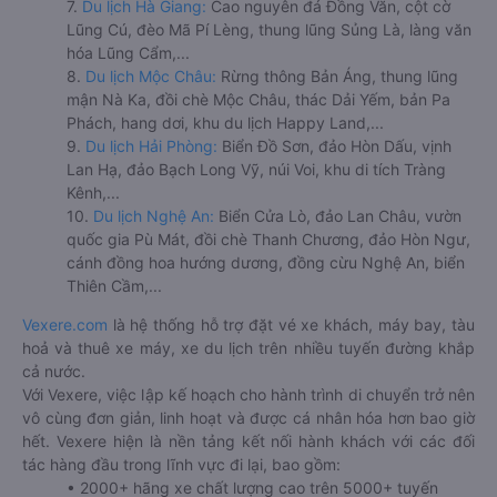
7.
Du lịch Hà Giang:
Cao nguyên đá Đồng Văn, cột cờ
Lũng Cú, đèo Mã Pí Lèng, thung lũng Sủng Là, làng văn
hóa Lũng Cẩm,...
8.
Du lịch Mộc Châu:
Rừng thông Bản Áng, thung lũng
mận Nà Ka, đồi chè Mộc Châu, thác Dải Yếm, bản Pa
Phách, hang dơi, khu du lịch Happy Land,...
9.
Du lịch Hải Phòng:
Biển Đồ Sơn, đảo Hòn Dấu, vịnh
Lan Hạ, đảo Bạch Long Vỹ, núi Voi, khu di tích Tràng
Kênh,...
10.
Du lịch Nghệ An:
Biển Cửa Lò, đảo Lan Châu, vườn
quốc gia Pù Mát, đồi chè Thanh Chương, đảo Hòn Ngư,
cánh đồng hoa hướng dương, đồng cừu Nghệ An, biển
Thiên Cầm,...
Vexere.com
là hệ thống hỗ trợ đặt vé xe khách, máy bay, tàu
hoả và thuê xe máy, xe du lịch trên nhiều tuyến đường khắp
cả nước.
Với Vexere, việc lập kế hoạch cho hành trình di chuyển trở nên
vô cùng đơn giản, linh hoạt và được cá nhân hóa hơn bao giờ
hết. Vexere hiện là nền tảng kết nối hành khách với các đối
tác hàng đầu trong lĩnh vực đi lại, bao gồm:
• 2000+ hãng xe chất lượng cao trên 5000+ tuyến