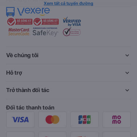
Xem tất cả tuyến đường
keyboard_arrow_down
Về chúng tôi
keyboard_arrow_down
Hỗ trợ
keyboard_arrow_down
Trở thành đối tác
Đối tác thanh toán