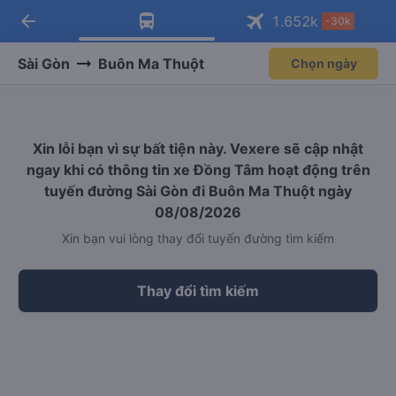
arrow_back
Tải app Vexere ngay!
Tải app Vexere
1.652
k
-30k
Mở app
Mở app
Nhận ưu đãi thành viên độc
-30k/ghế khi đặt vé máy bay qua
quyền
app
Sài Gòn
Buôn Ma Thuột
Chọn ngày
Xin lỗi bạn vì sự bất tiện này. Vexere sẽ cập nhật
ngay khi có thông tin xe Đồng Tâm hoạt động trên
tuyến đường Sài Gòn đi Buôn Ma Thuột ngày
08/08/2026
Xin bạn vui lòng thay đổi tuyến đường tìm kiếm
Thay đổi tìm kiếm