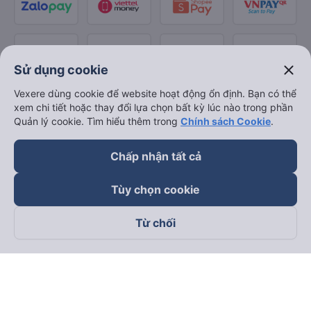
close
Sử dụng cookie
Vexere dùng cookie để website hoạt động ổn định. Bạn có thể
xem chi tiết hoặc thay đổi lựa chọn bất kỳ lúc nào trong phần
Quản lý cookie. Tìm hiểu thêm trong
Chính sách Cookie
.
Chấp nhận tất cả
Tùy chọn cookie
Từ chối
Theo dõi chúng tôi trên
Facebook
Tiktok
Youtube
Công ty TNHH Thương Mại Dịch Vụ Vexere