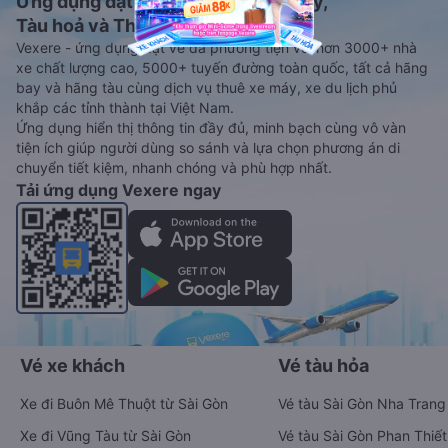
Ứng dụng đặt vé Xe khách, Máy bay,
Tàu hoả và Thuê xe
Vexere - ứng dụng đặt vé đa phương tiện với hơn 3000+ nhà
xe chất lượng cao, 5000+ tuyến đường toàn quốc, tất cả hãng
bay và hãng tàu cùng dịch vụ thuê xe máy, xe du lịch phủ
khắp các tỉnh thành tại Việt Nam.
Ứng dụng hiển thị thông tin đầy đủ, minh bạch cùng vô vàn
tiện ích giúp người dùng so sánh và lựa chọn phương án di
chuyển tiết kiệm, nhanh chóng và phù hợp nhất.
Tải ứng dụng Vexere ngay
Vé xe khách
Vé tàu hỏa
Xe đi Buôn Mê Thuột từ Sài Gòn
Vé tàu Sài Gòn Nha Trang
Xe đi Vũng Tàu từ Sài Gòn
Vé tàu Sài Gòn Phan Thiết