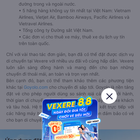
đường trong và ngoài nước.
• 5 hãng hàng không uy tín nhất tại Việt Nam: Vietnam
Airlines, Vietjet Air, Bamboo Airways, Pacific Airlines và
Vietravel Airlines.
• Tổng công ty Đường sắt Việt Nam.
• Các đơn vị cho thuê xe máy, thuê xe du lịch uy tín
trên toàn quốc.
Chỉ với vài thao tác đơn giản, bạn đã có thể đặt được dịch vụ
di chuyển tại Vexere với nhiều ưu đãi vô cùng hấp dẫn. Vexere
luôn sẵn sàng đồng hành và mang đến cho bạn những
chuyến đi thoải mái, an toàn và trọn vẹn nhất.
Bên cạnh đó, bạn có thể tham khảo thêm các phương tiện
khác tại
Goyolo.com
cho chuyến đi sắp tới. Goyolo là nền tảng
đặt vé cho phép người dùng so sánh giá cả, giờ khởi hành,
thời gian di chuyển của nhiều phương tiện máy bay, xe khách
và tàu hoả. Hệ thống của Goyolo được liên kết trực tiếp với
các hãng máy bay, xe khách và tàu hoả, luôn đảm bảo có vé
cho bạn di chuyển.