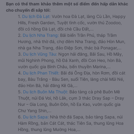
Bạn có thể tham khảo thêm một số điểm đến hấp dẫn khác
cho chuyến đi sắp tới:
1.
Du lịch Đà Lạt:
Vườn hoa Đà Lạt, làng Cù Lần, Happy
Hills, Fresh Garden, Tuyệt tình cốc, vườn thú Zoodoo,
đồi cỏ hồng Đà Lạt, đồi chè Cầu Đất,...
2.
Du lịch Nha Trang:
Bãi biển Trần Phú, tháp Trầm
Hương, nhà thờ đá, chợ đêm Nha Trang, đảo Hòn Mun,
nhà ga Nha Trang, đảo Điệp Sơn, thác bà Ponagar,...
3.
Du lịch Vũng Tàu:
Ngọn hải đăng, Bãi Sau, Hồ Mây,
mũi Nghinh Phong, hồ Đá Xanh, đồi Con Heo, hòn Bà,
vườn quốc gia Bình Châu, bến thuyền Marina,...
4.
Du lịch Phan Thiết:
Bãi đá Ông Địa, hòn Rơm, đồi cát
bay, Bàu Trắng - Bàu Sen, suối Tiên, làng chài Mũi Né,
đảo Hòn Bà, hải đăng Kê Gà,...
5.
Du lịch Buôn Ma Thuột:
Bảo tàng cà phê Buôn Mê
Thuột, núi Đá Voi, hồ Lắk, cụm 3 thác Dray Sap – Dray
Nur – Gia Long, Buôn Đôn, hồ Ea Kao, vườn quốc gia
Chư Yang Shin,...
6.
Du lịch Sapa:
Nhà thờ đá Sapa, bảo tàng Sapa, núi
Hàm Rồng, bản Cát Cát, thác Tiên Sa, thung lũng Hoa
Hồng, thung lũng Mường Hoa,...