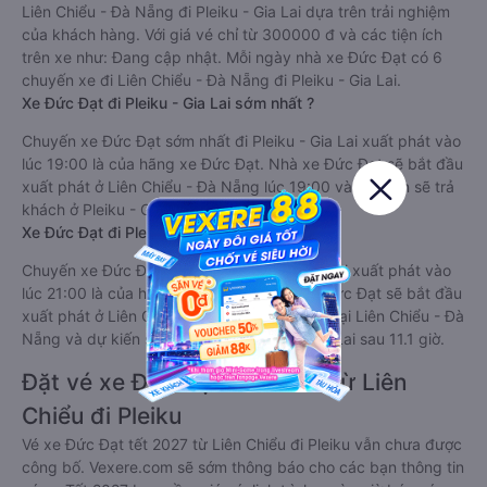
Liên Chiểu - Đà Nẵng đi Pleiku - Gia Lai dựa trên trải nghiệm
của khách hàng. Với giá vé chỉ từ 300000 đ và các tiện ích
trên xe như: Đang cập nhật. Mỗi ngày nhà xe Đức Đạt có 6
chuyến xe đi Liên Chiểu - Đà Nẵng đi Pleiku - Gia Lai.
Xe Đức Đạt đi Pleiku - Gia Lai sớm nhất ?
Chuyến xe Đức Đạt sớm nhất đi Pleiku - Gia Lai xuất phát vào
lúc 19:00 là của hãng xe Đức Đạt. Nhà xe Đức Đạt sẽ bắt đầu
xuất phát ở Liên Chiểu - Đà Nẵng lúc 19:00 và dự kiến sẽ trả
khách ở Pleiku - Gia Lai sau 11.1 giờ.
Xe Đức Đạt đi Pleiku - Gia Lai trễ nhất ?
Chuyến xe Đức Đạt trễ nhất đi Pleiku - Gia Lai xuất phát vào
lúc 21:00 là của hãng xe Đức Đạt. Nhà xe Đức Đạt sẽ bắt đầu
xuất phát ở Liên Chiểu - Đà Nẵng lúc 21:00 tại Liên Chiểu - Đà
Nẵng và dự kiến sẽ trả khách ở Pleiku - Gia Lai sau 11.1 giờ.
Đặt vé xe Đức Đạt Tết 2027 từ Liên
Chiểu đi Pleiku
Vé xe Đức Đạt tết 2027 từ Liên Chiểu đi Pleiku vẫn chưa được
công bố. Vexere.com sẽ sớm thông báo cho các bạn thông tin