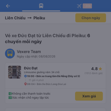
arrow_back
Tải app Vexere ngay!
Tải app Vexere
-30k
Mở app
Mở app
Nhận ưu đãi thành viên độc
-30k/ghế khi đặt vé máy bay qua
quyền
app
Liên Chiểu
Pleiku
Chọn ngày
Vé xe Đức Đạt từ Liên Chiểu đi Pleiku
: 6
chuyến mỗi ngày
Vexere Team
Ngày cập nhật: 08/08/2026
Đức Đạt
4.8
Limousine giường nằm 34 chỗ
(1512 đánh giá)
19:00 • Bến xe trung tâm Đà Nẵng (Dãy số 3)
11 giờ 4 phút
06:04 • Bến Xe Đức Long Gia Lai
Không cần thanh toán trước
Xem giá
Xác nhận chỗ ngay lập tức