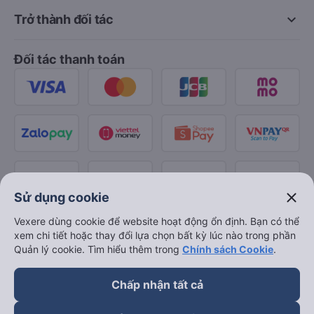
keyboard_arrow_down
Trở thành đối tác
Đối tác thanh toán
close
Sử dụng cookie
Vexere dùng cookie để website hoạt động ổn định. Bạn có thể
xem chi tiết hoặc thay đổi lựa chọn bất kỳ lúc nào trong phần
Quản lý cookie. Tìm hiểu thêm trong
Chính sách Cookie
.
Chấp nhận tất cả