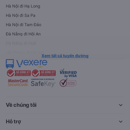
Hà Nội đi Hạ Long
Hà Nội đi Sa Pa
Hà Nội đi Tam Đảo
Đà Nẵng đi Hội An
Đà Nẵng đi Huế
Hải Phòng đi Hà Nội
Xem tất cả tuyến đường
keyboard_arrow_down
Về chúng tôi
keyboard_arrow_down
Hỗ trợ