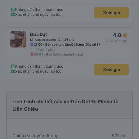
Không cần thanh toán trước
Xem giá
Xác nhận chỗ ngay lập tức
star_rate
Đức Đạt
4.8
Limousine giường nằm 24 chỗ
(1512 đánh giá)
21:00 • Bến xe trung tâm Đà Nẵng (Dãy số 3)
11 giờ 4 phút
08:04 • Bến Xe Đức Long Gia Lai
Không cần thanh toán trước
Xem giá
Xác nhận chỗ ngay lập tức
Lịch trình chi tiết các xe Đức Đạt Đi Pleiku từ
Liên Chiểu
Chiều dài tuyến đường
521 km