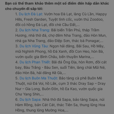
Bạn có thể tham khảo thêm một số điểm đến hấp dẫn khác
cho chuyến đi sắp tới:
1.
Du lịch Đà Lạt:
Vườn hoa Đà Lạt, làng Cù Lần, Happy
Hills, Fresh Garden, Tuyệt tình cốc, vườn thú Zoodoo,
đồi cỏ hồng Đà Lạt, đồi chè Cầu Đất,...
2.
Du lịch Nha Trang:
Bãi biển Trần Phú, tháp Trầm
Hương, nhà thờ đá, chợ đêm Nha Trang, đảo Hòn Mun,
nhà ga Nha Trang, đảo Điệp Sơn, thác bà Ponagar,...
3.
Du lịch Vũng Tàu:
Ngọn hải đăng, Bãi Sau, Hồ Mây,
mũi Nghinh Phong, hồ Đá Xanh, đồi Con Heo, hòn Bà,
vườn quốc gia Bình Châu, bến thuyền Marina,...
4.
Du lịch Phan Thiết:
Bãi đá Ông Địa, hòn Rơm, đồi cát
bay, Bàu Trắng - Bàu Sen, suối Tiên, làng chài Mũi Né,
đảo Hòn Bà, hải đăng Kê Gà,...
5.
Du lịch Buôn Ma Thuột:
Bảo tàng cà phê Buôn Mê
Thuột, núi Đá Voi, hồ Lắk, cụm 3 thác Dray Sap – Dray
Nur – Gia Long, Buôn Đôn, hồ Ea Kao, vườn quốc gia
Chư Yang Shin,...
6.
Du lịch Sapa:
Nhà thờ đá Sapa, bảo tàng Sapa, núi
Hàm Rồng, bản Cát Cát, thác Tiên Sa, thung lũng Hoa
Hồng, thung lũng Mường Hoa,...