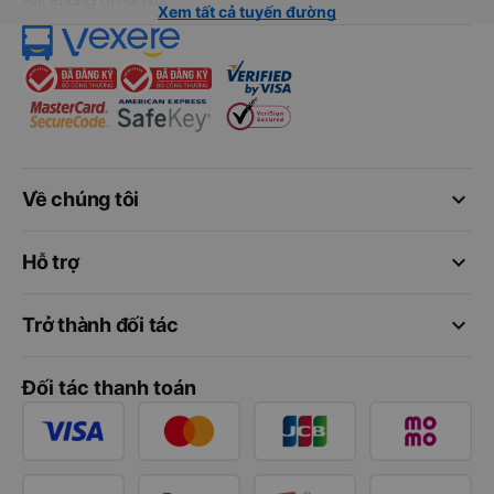
Xem tất cả tuyến đường
keyboard_arrow_down
Về chúng tôi
keyboard_arrow_down
Hỗ trợ
keyboard_arrow_down
Trở thành đối tác
Đối tác thanh toán