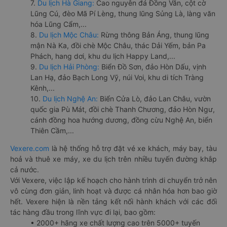
7.
Du lịch Hà Giang:
Cao nguyên đá Đồng Văn, cột cờ
Lũng Cú, đèo Mã Pí Lèng, thung lũng Sủng Là, làng văn
hóa Lũng Cẩm,...
8.
Du lịch Mộc Châu:
Rừng thông Bản Áng, thung lũng
mận Nà Ka, đồi chè Mộc Châu, thác Dải Yếm, bản Pa
Phách, hang dơi, khu du lịch Happy Land,...
9.
Du lịch Hải Phòng:
Biển Đồ Sơn, đảo Hòn Dấu, vịnh
Lan Hạ, đảo Bạch Long Vỹ, núi Voi, khu di tích Tràng
Kênh,...
10.
Du lịch Nghệ An:
Biển Cửa Lò, đảo Lan Châu, vườn
quốc gia Pù Mát, đồi chè Thanh Chương, đảo Hòn Ngư,
cánh đồng hoa hướng dương, đồng cừu Nghệ An, biển
Thiên Cầm,...
Vexere.com
là hệ thống hỗ trợ đặt vé xe khách, máy bay, tàu
hoả và thuê xe máy, xe du lịch trên nhiều tuyến đường khắp
cả nước.
Với Vexere, việc lập kế hoạch cho hành trình di chuyển trở nên
vô cùng đơn giản, linh hoạt và được cá nhân hóa hơn bao giờ
hết. Vexere hiện là nền tảng kết nối hành khách với các đối
tác hàng đầu trong lĩnh vực đi lại, bao gồm:
• 2000+ hãng xe chất lượng cao trên 5000+ tuyến