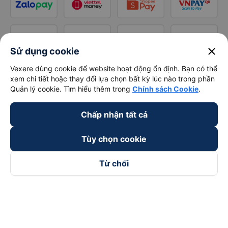
close
Sử dụng cookie
Vexere dùng cookie để website hoạt động ổn định. Bạn có thể
xem chi tiết hoặc thay đổi lựa chọn bất kỳ lúc nào trong phần
Quản lý cookie. Tìm hiểu thêm trong
Chính sách Cookie
.
Chấp nhận tất cả
Tùy chọn cookie
Từ chối
Theo dõi chúng tôi trên
Facebook
Tiktok
Youtube
Công ty TNHH Thương Mại Dịch Vụ Vexere