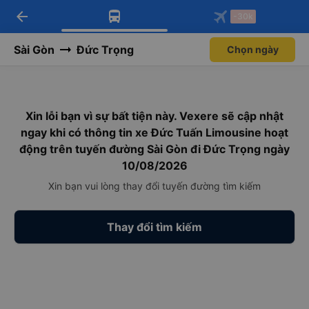
arrow_back
Tải app Vexere ngay!
Tải app Vexere
-30k
Mở app
Mở app
Nhận ưu đãi thành viên độc
-30k/ghế khi đặt vé máy bay qua
quyền
app
Sài Gòn
Đức Trọng
Chọn ngày
Xin lỗi bạn vì sự bất tiện này. Vexere sẽ cập nhật
ngay khi có thông tin xe Đức Tuấn Limousine hoạt
động trên tuyến đường Sài Gòn đi Đức Trọng ngày
10/08/2026
Xin bạn vui lòng thay đổi tuyến đường tìm kiếm
Thay đổi tìm kiếm