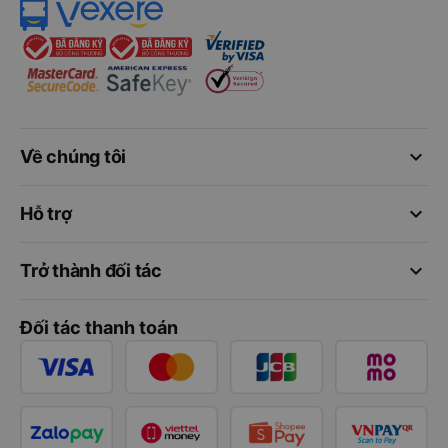
keyboard_arrow_down
Về chúng tôi
keyboard_arrow_down
Hỗ trợ
keyboard_arrow_down
Trở thành đối tác
Đối tác thanh toán