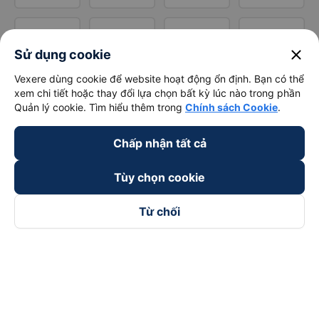
close
Sử dụng cookie
Vexere dùng cookie để website hoạt động ổn định. Bạn có thể
xem chi tiết hoặc thay đổi lựa chọn bất kỳ lúc nào trong phần
Quản lý cookie. Tìm hiểu thêm trong
Chính sách Cookie
.
Chấp nhận tất cả
Tùy chọn cookie
Từ chối
Theo dõi chúng tôi trên
Facebook
Tiktok
Youtube
Công ty TNHH Thương Mại Dịch Vụ Vexere