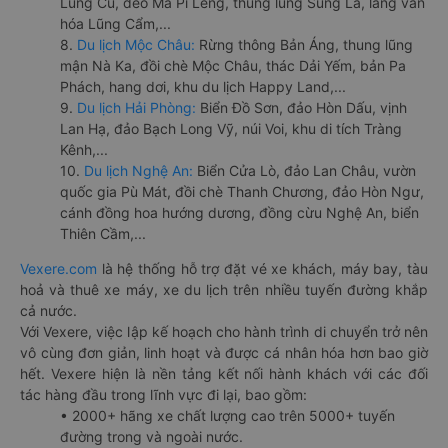
Lũng Cú, đèo Mã Pí Lèng, thung lũng Sủng Là, làng văn
hóa Lũng Cẩm,...
8.
Du lịch Mộc Châu:
Rừng thông Bản Áng, thung lũng
mận Nà Ka, đồi chè Mộc Châu, thác Dải Yếm, bản Pa
Phách, hang dơi, khu du lịch Happy Land,...
9.
Du lịch Hải Phòng:
Biển Đồ Sơn, đảo Hòn Dấu, vịnh
Lan Hạ, đảo Bạch Long Vỹ, núi Voi, khu di tích Tràng
Kênh,...
10.
Du lịch Nghệ An:
Biển Cửa Lò, đảo Lan Châu, vườn
quốc gia Pù Mát, đồi chè Thanh Chương, đảo Hòn Ngư,
cánh đồng hoa hướng dương, đồng cừu Nghệ An, biển
Thiên Cầm,...
Vexere.com
là hệ thống hỗ trợ đặt vé xe khách, máy bay, tàu
hoả và thuê xe máy, xe du lịch trên nhiều tuyến đường khắp
cả nước.
Với Vexere, việc lập kế hoạch cho hành trình di chuyển trở nên
vô cùng đơn giản, linh hoạt và được cá nhân hóa hơn bao giờ
hết. Vexere hiện là nền tảng kết nối hành khách với các đối
tác hàng đầu trong lĩnh vực đi lại, bao gồm:
• 2000+ hãng xe chất lượng cao trên 5000+ tuyến
đường trong và ngoài nước.