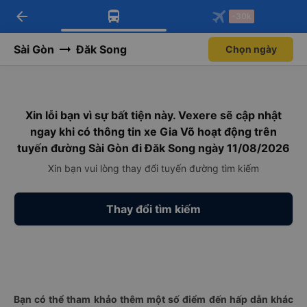
arrow_back
Tải app Vexere ngay!
Tải app Vexere
-30k
Mở app
Mở app
Nhận ưu đãi thành viên độc
-30k/ghế khi đặt vé máy bay qua
quyền
app
Sài Gòn
Đăk Song
Chọn ngày
Xin lỗi bạn vì sự bất tiện này. Vexere sẽ cập nhật
ngay khi có thông tin xe Gia Võ hoạt động trên
tuyến đường Sài Gòn đi Đăk Song ngày 11/08/2026
Xin bạn vui lòng thay đổi tuyến đường tìm kiếm
Thay đổi tìm kiếm
Bạn có thể tham khảo thêm một số điểm đến hấp dẫn khác