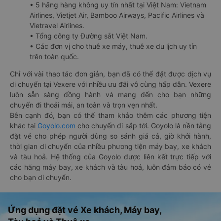
• 5 hãng hàng không uy tín nhất tại Việt Nam: Vietnam
Airlines, Vietjet Air, Bamboo Airways, Pacific Airlines và
Vietravel Airlines.
• Tổng công ty Đường sắt Việt Nam.
• Các đơn vị cho thuê xe máy, thuê xe du lịch uy tín
trên toàn quốc.
Chỉ với vài thao tác đơn giản, bạn đã có thể đặt được dịch vụ
di chuyển tại Vexere với nhiều ưu đãi vô cùng hấp dẫn. Vexere
luôn sẵn sàng đồng hành và mang đến cho bạn những
chuyến đi thoải mái, an toàn và trọn vẹn nhất.
Bên cạnh đó, bạn có thể tham khảo thêm các phương tiện
khác tại
Goyolo.com
cho chuyến đi sắp tới. Goyolo là nền tảng
đặt vé cho phép người dùng so sánh giá cả, giờ khởi hành,
thời gian di chuyển của nhiều phương tiện máy bay, xe khách
và tàu hoả. Hệ thống của Goyolo được liên kết trực tiếp với
các hãng máy bay, xe khách và tàu hoả, luôn đảm bảo có vé
cho bạn di chuyển.
Ứng dụng đặt vé Xe khách, Máy bay,