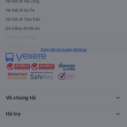
Hà Nội đi Hạ Long
Hà Nội đi Sa Pa
Hà Nội đi Tam Đảo
Đà Nẵng đi Hội An
Đà Nẵng đi Huế
Hải Phòng đi Hà Nội
Xem tất cả tuyến đường
keyboard_arrow_down
Về chúng tôi
keyboard_arrow_down
Hỗ trợ