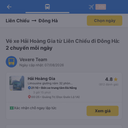
arrow_back
Tải app Vexere ngay!
Tải app Vexere
-30k
Mở app
Mở app
Nhận ưu đãi thành viên độc
-30k/ghế khi đặt vé máy bay qua
quyền
app
Liên Chiểu
Đông Hà
Chọn ngày
Vé xe Hải Hoàng Gia từ Liên Chiểu đi Đông Hà
:
2 chuyến mỗi ngày
Vexere Team
Ngày cập nhật: 07/08/2026
Hải Hoàng Gia
4.8
Limousine giường nằm 32 phòng (WC)
(812 đánh giá)
21:10 • Bến xe trung tâm Đà Nẵng
3 giờ 15 phút
00:25 • Quảng Trị (Dọc Quốc Lộ 1A)
Xác nhận chỗ ngay lập tức
Xem giá