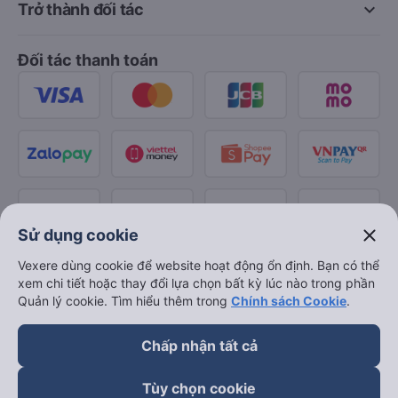
keyboard_arrow_down
Trở thành đối tác
Đối tác thanh toán
close
Sử dụng cookie
Vexere dùng cookie để website hoạt động ổn định. Bạn có thể
xem chi tiết hoặc thay đổi lựa chọn bất kỳ lúc nào trong phần
Quản lý cookie. Tìm hiểu thêm trong
Chính sách Cookie
.
Chấp nhận tất cả
Tùy chọn cookie