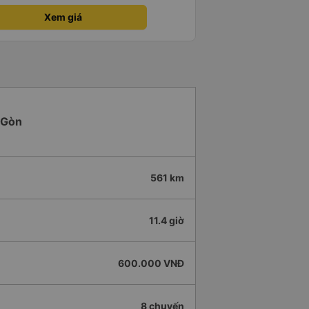
Xem giá
i Gòn
561 km
11.4 giờ
600.000 VNĐ
8 chuyến