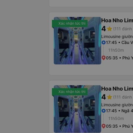
Hoa Nho Li
Xác nhận tức thì
4
star
(111 đánh 
Limousine giườ
17:45 • Cầu 
11h50m
05:35 • Phú 
Hoa Nho Li
Xác nhận tức thì
4
star
(111 đánh 
Limousine giườ
17:45 • Ngã 
11h50m
05:35 • Phú 