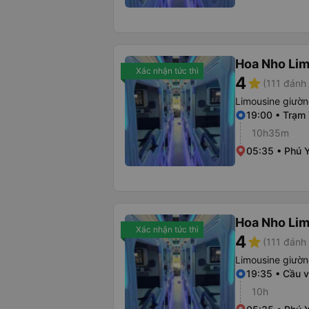
Hoa Nho Li
Xác nhận tức thì
4
star
(111 đánh 
Limousine giườ
19:00 • Trạm
10h35m
05:35 • Phú 
Hoa Nho Li
Xác nhận tức thì
4
star
(111 đánh 
Limousine giườ
19:35 • Cầu v
10h