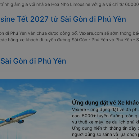
rình giảm giá với nhà xe Hoa Nho Limousine với giá vé chỉ từ 6000
sine Tết 2027 từ Sài Gòn đi Phú Yên
Gòn đi Phú Yên vẫn chưa được công bố. Vexere.com sẽ sớm thông báo
a các hãng xe khách đi tuyến đường Sài Gòn - Phú Yên và Phú Yên - S
 Sài Gòn đi Phú Yên
Ứng dụng đặt vé Xe khác
Vexere - ứng dụng đặt vé đa ph
cao, 5000+ tuyến đường toàn qu
vụ thuê xe máy, xe du lịch phủ k
Ứng dụng hiển thị thông tin đầy 
người dùng so sánh và lựa chọn 