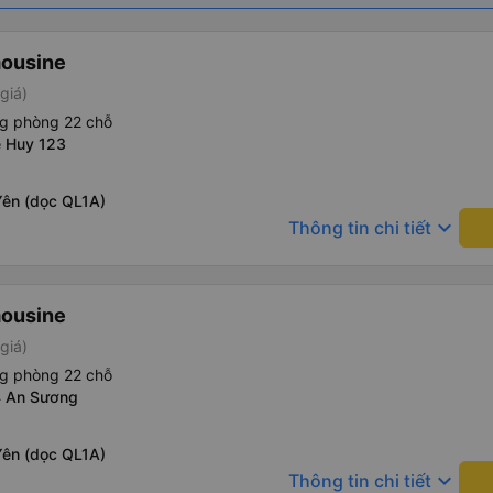
mousine
giá)
ng phòng 22 chỗ
e Huy 123
Yên (dọc QL1A)
keyboard_arrow_down
Thông tin chi tiết
mousine
giá)
ng phòng 22 chỗ
4 An Sương
Yên (dọc QL1A)
keyboard_arrow_down
Thông tin chi tiết