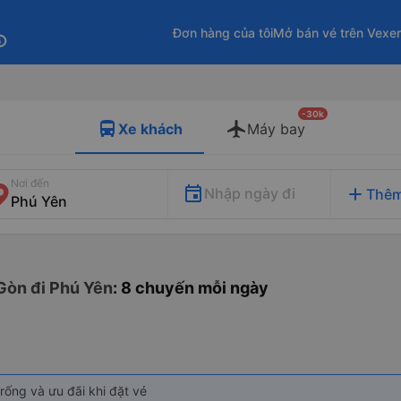
Đơn hàng của tôi
Mở bán vé trên Vexe
fo
-30k
Xe khách
Máy bay
Nơi đến
add
Nhập ngày đi
Thêm
Gòn đi Phú Yên
: 8 chuyến mỗi ngày
rống và ưu đãi khi đặt vé