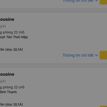
keyboard_arrow_down
Thông tin chi tiết
mousine
giá)
ng phòng 22 chỗ
ượt Tân Thới Hiệp
Yên (dọc QL1A)
keyboard_arrow_down
Thông tin chi tiết
mousine
giá)
ng phòng 22 chỗ
 Bình Thạnh
Yên (dọc QL1A)