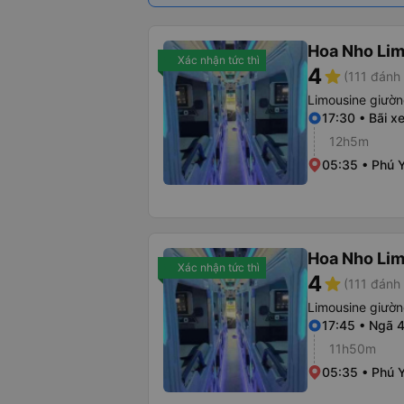
Hoa Nho Li
Xác nhận tức thì
4
star
(111 đánh 
Limousine giườ
17:30 • Bãi x
12h5m
05:35 • Phú 
Hoa Nho Li
Xác nhận tức thì
4
star
(111 đánh 
Limousine giườ
17:45 • Ngã 
11h50m
05:35 • Phú 