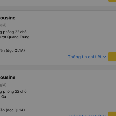
mousine
giá)
ng phòng 22 chỗ
Vượt Quang Trung
Yên (dọc QL1A)
keyboard_arrow_down
Thông tin chi tiết
mousine
giá)
ng phòng 22 chỗ
4 Ga
Yên (dọc QL1A)