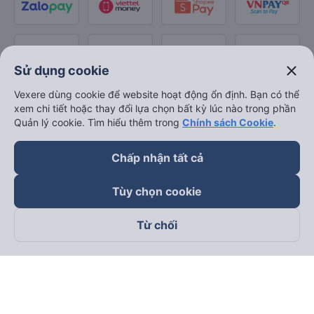
close
Sử dụng cookie
Vexere dùng cookie để website hoạt động ổn định. Bạn có thể
xem chi tiết hoặc thay đổi lựa chọn bất kỳ lúc nào trong phần
Quản lý cookie. Tìm hiểu thêm trong
Chính sách Cookie
.
Chấp nhận tất cả
Tùy chọn cookie
Từ chối
Theo dõi chúng tôi trên
Facebook
Tiktok
Youtube
Công ty TNHH Thương Mại Dịch Vụ Vexere