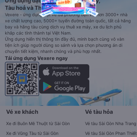
Ứng dụng đặt vé Xe khách, Máy bay,
Tàu hoả và Thuê xe
Vexere - ứng dụng đặt vé đa phương tiện với hơn 3000+ nhà
xe chất lượng cao, 5000+ tuyến đường toàn quốc, tất cả hãng
bay và hãng tàu cùng dịch vụ thuê xe máy, xe du lịch phủ
khắp các tỉnh thành tại Việt Nam.
Ứng dụng hiển thị thông tin đầy đủ, minh bạch cùng vô vàn
tiện ích giúp người dùng so sánh và lựa chọn phương án di
chuyển tiết kiệm, nhanh chóng và phù hợp nhất.
Tải ứng dụng Vexere ngay
Vé xe khách
Vé tàu hỏa
Xe đi Buôn Mê Thuột từ Sài Gòn
Vé tàu Sài Gòn Nha Trang
Xe đi Vũng Tàu từ Sài Gòn
Vé tàu Sài Gòn Phan Thiết