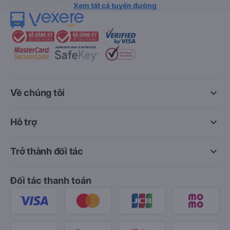
Xem tất cả tuyến đường
keyboard_arrow_down
Về chúng tôi
keyboard_arrow_down
Hỗ trợ
keyboard_arrow_down
Trở thành đối tác
Đối tác thanh toán