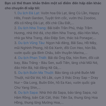
Bạn có thể tham khảo thêm một số điểm đến hấp dẫn khác
cho chuyến đi sắp tới:
1.
Du lịch Đà Lạt:
Vườn hoa Đà Lạt, làng Cù Lần, Happy
Hills, Fresh Garden, Tuyệt tình cốc, vườn thú Zoodoo,
đồi cỏ hồng Đà Lạt, đồi chè Cầu Đất,...
2.
Du lịch Nha Trang:
Bãi biển Trần Phú, tháp Trầm
Hương, nhà thờ đá, chợ đêm Nha Trang, đảo Hòn Mun,
nhà ga Nha Trang, đảo Điệp Sơn, thác bà Ponagar,...
3.
Du lịch Vũng Tàu:
Ngọn hải đăng, Bãi Sau, Hồ Mây,
mũi Nghinh Phong, hồ Đá Xanh, đồi Con Heo, hòn Bà,
vườn quốc gia Bình Châu, bến thuyền Marina,...
4.
Du lịch Phan Thiết:
Bãi đá Ông Địa, hòn Rơm, đồi cát
bay, Bàu Trắng - Bàu Sen, suối Tiên, làng chài Mũi Né,
đảo Hòn Bà, hải đăng Kê Gà,...
5.
Du lịch Buôn Ma Thuột:
Bảo tàng cà phê Buôn Mê
Thuột, núi Đá Voi, hồ Lắk, cụm 3 thác Dray Sap – Dray
Nur – Gia Long, Buôn Đôn, hồ Ea Kao, vườn quốc gia
Chư Yang Shin,...
6.
Du lịch Sapa:
Nhà thờ đá Sapa, bảo tàng Sapa, núi
Hàm Rồng, bản Cát Cát, thác Tiên Sa, thung lũng Hoa
Hồng, thung lũng Mường Hoa,...