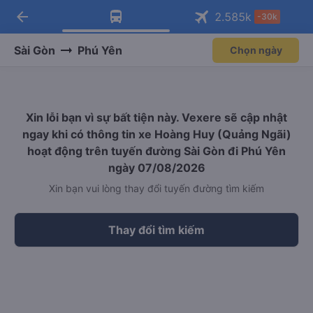
arrow_back
Tải app Vexere ngay!
Tải app Vexere
2.585
k
-30k
Mở app
Mở app
Nhận ưu đãi thành viên độc
-30k/ghế khi đặt vé máy bay qua
quyền
app
Sài Gòn
Phú Yên
Chọn ngày
Xin lỗi bạn vì sự bất tiện này. Vexere sẽ cập nhật
ngay khi có thông tin xe Hoàng Huy (Quảng Ngãi)
hoạt động trên tuyến đường Sài Gòn đi Phú Yên
ngày 07/08/2026
Xin bạn vui lòng thay đổi tuyến đường tìm kiếm
Thay đổi tìm kiếm