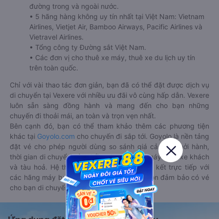
đường trong và ngoài nước.
• 5 hãng hàng không uy tín nhất tại Việt Nam: Vietnam
Airlines, Vietjet Air, Bamboo Airways, Pacific Airlines và
Vietravel Airlines.
• Tổng công ty Đường sắt Việt Nam.
• Các đơn vị cho thuê xe máy, thuê xe du lịch uy tín
trên toàn quốc.
Chỉ với vài thao tác đơn giản, bạn đã có thể đặt được dịch vụ
di chuyển tại Vexere với nhiều ưu đãi vô cùng hấp dẫn. Vexere
luôn sẵn sàng đồng hành và mang đến cho bạn những
chuyến đi thoải mái, an toàn và trọn vẹn nhất.
Bên cạnh đó, bạn có thể tham khảo thêm các phương tiện
khác tại
Goyolo.com
cho chuyến đi sắp tới. Goyolo là nền tảng
đặt vé cho phép người dùng so sánh giá cả, giờ khởi hành,
thời gian di chuyển của nhiều phương tiện máy bay, xe khách
và tàu hoả. Hệ thống của Goyolo được liên kết trực tiếp với
các hãng máy bay, xe khách và tàu hoả, luôn đảm bảo có vé
cho bạn di chuyển.