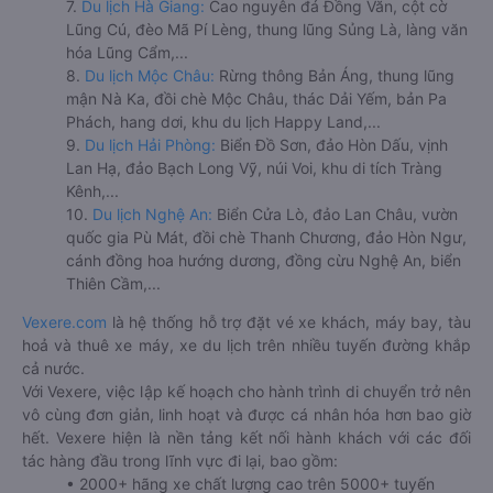
7.
Du lịch Hà Giang:
Cao nguyên đá Đồng Văn, cột cờ
Lũng Cú, đèo Mã Pí Lèng, thung lũng Sủng Là, làng văn
hóa Lũng Cẩm,...
8.
Du lịch Mộc Châu:
Rừng thông Bản Áng, thung lũng
mận Nà Ka, đồi chè Mộc Châu, thác Dải Yếm, bản Pa
Phách, hang dơi, khu du lịch Happy Land,...
9.
Du lịch Hải Phòng:
Biển Đồ Sơn, đảo Hòn Dấu, vịnh
Lan Hạ, đảo Bạch Long Vỹ, núi Voi, khu di tích Tràng
Kênh,...
10.
Du lịch Nghệ An:
Biển Cửa Lò, đảo Lan Châu, vườn
quốc gia Pù Mát, đồi chè Thanh Chương, đảo Hòn Ngư,
cánh đồng hoa hướng dương, đồng cừu Nghệ An, biển
Thiên Cầm,...
Vexere.com
là hệ thống hỗ trợ đặt vé xe khách, máy bay, tàu
hoả và thuê xe máy, xe du lịch trên nhiều tuyến đường khắp
cả nước.
Với Vexere, việc lập kế hoạch cho hành trình di chuyển trở nên
vô cùng đơn giản, linh hoạt và được cá nhân hóa hơn bao giờ
hết. Vexere hiện là nền tảng kết nối hành khách với các đối
tác hàng đầu trong lĩnh vực đi lại, bao gồm:
• 2000+ hãng xe chất lượng cao trên 5000+ tuyến