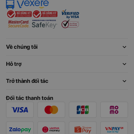
keyboard_arrow_down
Về chúng tôi
keyboard_arrow_down
Hỗ trợ
keyboard_arrow_down
Trở thành đối tác
Đối tác thanh toán