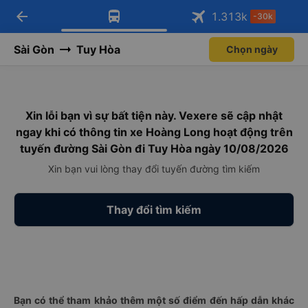
arrow_back
Tải app Vexere ngay!
Tải app Vexere
1.313
k
-30k
Mở app
Mở app
Nhận ưu đãi thành viên độc
-30k/ghế khi đặt vé máy bay qua
quyền
app
Sài Gòn
Tuy Hòa
Chọn ngày
Xin lỗi bạn vì sự bất tiện này. Vexere sẽ cập nhật
ngay khi có thông tin xe Hoàng Long hoạt động trên
tuyến đường Sài Gòn đi Tuy Hòa ngày 10/08/2026
Xin bạn vui lòng thay đổi tuyến đường tìm kiếm
Thay đổi tìm kiếm
Bạn có thể tham khảo thêm một số điểm đến hấp dẫn khác