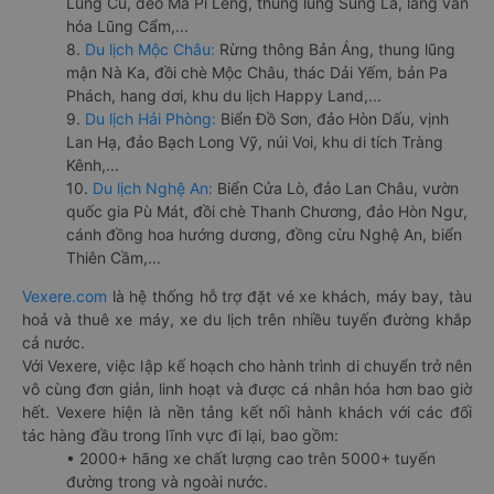
Lũng Cú, đèo Mã Pí Lèng, thung lũng Sủng Là, làng văn
hóa Lũng Cẩm,...
8.
Du lịch Mộc Châu:
Rừng thông Bản Áng, thung lũng
mận Nà Ka, đồi chè Mộc Châu, thác Dải Yếm, bản Pa
Phách, hang dơi, khu du lịch Happy Land,...
9.
Du lịch Hải Phòng:
Biển Đồ Sơn, đảo Hòn Dấu, vịnh
Lan Hạ, đảo Bạch Long Vỹ, núi Voi, khu di tích Tràng
Kênh,...
10.
Du lịch Nghệ An:
Biển Cửa Lò, đảo Lan Châu, vườn
quốc gia Pù Mát, đồi chè Thanh Chương, đảo Hòn Ngư,
cánh đồng hoa hướng dương, đồng cừu Nghệ An, biển
Thiên Cầm,...
Vexere.com
là hệ thống hỗ trợ đặt vé xe khách, máy bay, tàu
hoả và thuê xe máy, xe du lịch trên nhiều tuyến đường khắp
cả nước.
Với Vexere, việc lập kế hoạch cho hành trình di chuyển trở nên
vô cùng đơn giản, linh hoạt và được cá nhân hóa hơn bao giờ
hết. Vexere hiện là nền tảng kết nối hành khách với các đối
tác hàng đầu trong lĩnh vực đi lại, bao gồm:
• 2000+ hãng xe chất lượng cao trên 5000+ tuyến
đường trong và ngoài nước.