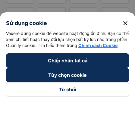
close
Sử dụng cookie
Vexere dùng cookie để website hoạt động ổn định. Bạn có thể
xem chi tiết hoặc thay đổi lựa chọn bất kỳ lúc nào trong phần
Quản lý cookie. Tìm hiểu thêm trong
Chính sách Cookie
.
Chấp nhận tất cả
Tùy chọn cookie
Từ chối
Theo dõi chúng tôi trên
Facebook
Tiktok
Youtube
Công ty TNHH Thương Mại Dịch Vụ Vexere