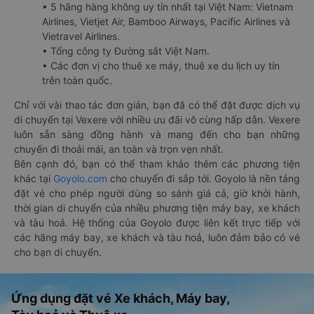
• 5 hãng hàng không uy tín nhất tại Việt Nam: Vietnam
Airlines, Vietjet Air, Bamboo Airways, Pacific Airlines và
Vietravel Airlines.
• Tổng công ty Đường sắt Việt Nam.
• Các đơn vị cho thuê xe máy, thuê xe du lịch uy tín
trên toàn quốc.
Chỉ với vài thao tác đơn giản, bạn đã có thể đặt được dịch vụ
di chuyển tại Vexere với nhiều ưu đãi vô cùng hấp dẫn. Vexere
luôn sẵn sàng đồng hành và mang đến cho bạn những
chuyến đi thoải mái, an toàn và trọn vẹn nhất.
Bên cạnh đó, bạn có thể tham khảo thêm các phương tiện
khác tại
Goyolo.com
cho chuyến đi sắp tới. Goyolo là nền tảng
đặt vé cho phép người dùng so sánh giá cả, giờ khởi hành,
thời gian di chuyển của nhiều phương tiện máy bay, xe khách
và tàu hoả. Hệ thống của Goyolo được liên kết trực tiếp với
các hãng máy bay, xe khách và tàu hoả, luôn đảm bảo có vé
cho bạn di chuyển.
Ứng dụng đặt vé Xe khách, Máy bay,