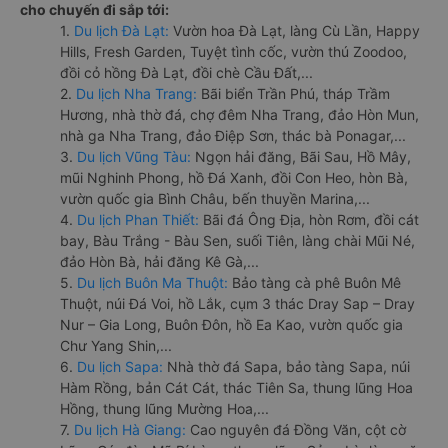
cho chuyến đi sắp tới:
1.
Du lịch Đà Lạt:
Vườn hoa Đà Lạt, làng Cù Lần, Happy
Hills, Fresh Garden, Tuyệt tình cốc, vườn thú Zoodoo,
đồi cỏ hồng Đà Lạt, đồi chè Cầu Đất,...
2.
Du lịch Nha Trang:
Bãi biển Trần Phú, tháp Trầm
Hương, nhà thờ đá, chợ đêm Nha Trang, đảo Hòn Mun,
nhà ga Nha Trang, đảo Điệp Sơn, thác bà Ponagar,...
3.
Du lịch Vũng Tàu:
Ngọn hải đăng, Bãi Sau, Hồ Mây,
mũi Nghinh Phong, hồ Đá Xanh, đồi Con Heo, hòn Bà,
vườn quốc gia Bình Châu, bến thuyền Marina,...
4.
Du lịch Phan Thiết:
Bãi đá Ông Địa, hòn Rơm, đồi cát
bay, Bàu Trắng - Bàu Sen, suối Tiên, làng chài Mũi Né,
đảo Hòn Bà, hải đăng Kê Gà,...
5.
Du lịch Buôn Ma Thuột:
Bảo tàng cà phê Buôn Mê
Thuột, núi Đá Voi, hồ Lắk, cụm 3 thác Dray Sap – Dray
Nur – Gia Long, Buôn Đôn, hồ Ea Kao, vườn quốc gia
Chư Yang Shin,...
6.
Du lịch Sapa:
Nhà thờ đá Sapa, bảo tàng Sapa, núi
Hàm Rồng, bản Cát Cát, thác Tiên Sa, thung lũng Hoa
Hồng, thung lũng Mường Hoa,...
7.
Du lịch Hà Giang:
Cao nguyên đá Đồng Văn, cột cờ