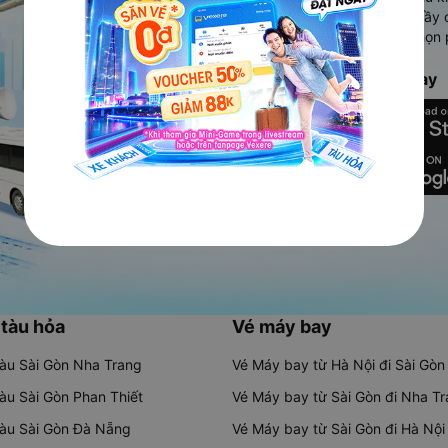
Ứng dụng hiển thị thông tin đầy 
người dùng so sánh và lựa chọn 
chóng và phù hợp nhất.
Tải ứng dụng Vexere ngay
 tàu hỏa
Vé máy bay
tàu Sài Gòn Nha Trang
Vé Máy bay từ Hà Nội đi Sài Gòn
tàu Sài Gòn Phan Thiết
Vé Máy bay từ Sài Gòn đi Nha T
tàu Sài Gòn Đà Nẵng
Vé Máy bay từ Sài Gòn đi Hà Nội