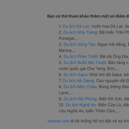
Bạn có thể tham khảo thêm một số điểm đế
1.
Du lịch Đà Lạt:
Vườn hoa Đà Lạt, là
2.
Du lịch Nha Trang:
Bãi biển Trần 
Ponagar,...
3.
Du lịch Vũng Tàu:
Ngọn hải đăng, 
Marina,...
4.
Du lịch Phan Thiết:
Bãi đá Ông Địa,
5.
Du lịch Buôn Ma Thuột:
Bảo tàng c
vườn quốc gia Chư Yang Shin,...
6.
Du lịch Sapa:
Nhà thờ đá Sapa, bả
7.
Du lịch Hà Giang:
Cao nguyên đá Đồ
8.
Du lịch Mộc Châu:
Rừng thông Bản 
Land,...
9.
Du lịch Hải Phòng:
Biển Đồ Sơn, đả
10.
Du lịch Nghệ An:
Biển Cửa Lò, đ
cừu Nghệ An, biển Thiên Cầm,...
Vexere.com
là hệ thống hỗ trợ đặt vé xe k