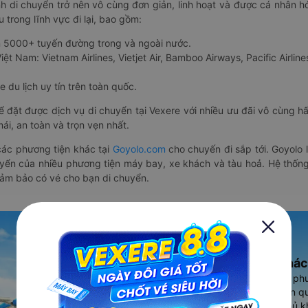
nh di chuyển trở nên vô cùng đơn giản, linh hoạt và được cá nhân h
 trong lĩnh vực đi lại, bao gồm:
n 5000+ tuyến đường trong và ngoài nước.
ệt Nam: Vietnam Airlines, Vietjet Air, Bamboo Airways, Pacific Airlines
 du lịch uy tín trên toàn quốc.
thể đặt được dịch vụ di chuyển tại Vexere với nhiều ưu đãi vô cùng 
i, an toàn và trọn vẹn nhất.
ác phương tiện khác tại
Goyolo.com
cho chuyến đi sắp tới. Goyolo
huyển của nhiều phương tiện máy bay, xe khách và tàu hoả. Hệ thống
đảm bảo có vé cho bạn di chuyển.
Ứng dụng đặt vé Xe khác
Vexere - ứng dụng đặt vé đa ph
cao, 5000+ tuyến đường toàn qu
vụ thuê xe máy, xe du lịch phủ k