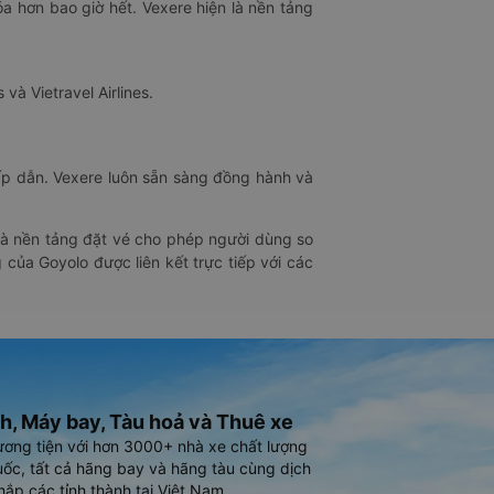
óa hơn bao giờ hết. Vexere hiện là nền tảng
 và Vietravel Airlines.
hấp dẫn. Vexere luôn sẵn sàng đồng hành và
 là nền tảng đặt vé cho phép người dùng so
 của Goyolo được liên kết trực tiếp với các
h, Máy bay, Tàu hoả và Thuê xe
ương tiện với hơn 3000+ nhà xe chất lượng
ốc, tất cả hãng bay và hãng tàu cùng dịch
hắp các tỉnh thành tại Việt Nam.