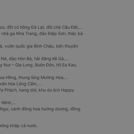
o, đồi cỏ hồng Đà Lạt, đồi chè Cầu Đất,...
 nhà ga Nha Trang, đảo Điệp Sơn, thác bà
à, vườn quốc gia Bình Châu, bến thuyền
 Né, đảo Hòn Bà, hải đăng Kê Gà,...
y Nur – Gia Long, Buôn Đôn, hồ Ea Kao,
Hoa Hồng, thung lũng Mường Hoa,...
văn hóa Lũng Cẩm,...
a Phách, hang dơi, khu du lịch Happy
 Kênh,...
n Ngư, cánh đồng hoa hướng dương, đồng
đường khắp cả nước.