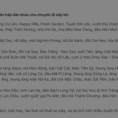
n hấp dẫn khác cho chuyến đi sắp tới:
ng Cù Lần, Happy Hills, Fresh Garden, Tuyệt tình cốc, vườn thú Zoodo
Phú, tháp Trầm Hương, nhà thờ đá, chợ đêm Nha Trang, đảo Hòn Mun,
Bãi Sau, Hồ Mây, mũi Nghinh Phong, hồ Đá Xanh, đồi Con Heo, hòn B
 hòn Rơm, đồi cát bay, Bàu Trắng - Bàu Sen, suối Tiên, làng chài Mũi
à phê Buôn Mê Thuột, núi Đá Voi, hồ Lắk, cụm 3 thác Dray Sap – Dra
o tàng Sapa, núi Hàm Rồng, bản Cát Cát, thác Tiên Sa, thung lũng 
ng Văn, cột cờ Lũng Cú, đèo Mã Pí Lèng, thung lũng Sủng Là, làng 
Áng, thung lũng mận Nà Ka, đồi chè Mộc Châu, thác Dải Yếm, bản P
o Hòn Dấu, vịnh Lan Hạ, đảo Bạch Long Vỹ, núi Voi, khu di tích Tràng
ảo Lan Châu, vườn quốc gia Pù Mát, đồi chè Thanh Chương, đảo Hò
hách, máy bay, tàu hoả và thuê xe máy, xe du lịch trên nhiều tuyến 