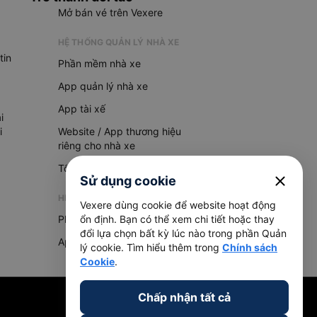
Mở bán vé trên Vexere
HỆ THỐNG QUẢN LÝ NHÀ XE
tin
Phần mềm nhà xe
App quản lý nhà xe
App tài xế
i
i
Website / App thương hiệu
riêng cho nhà xe
Tổng đài AI
close
Sử dụng cookie
HỆ THỐNG QUẢN LÝ HÀNG HOÁ
Vexere dùng cookie để website hoạt động
Phần mềm quản lý hàng hoá
ổn định. Bạn có thể xem chi tiết hoặc thay
đổi lựa chọn bất kỳ lúc nào trong phần Quản
App quản lý hàng hoá
lý cookie. Tìm hiểu thêm trong
Chính sách
Cookie
.
Chấp nhận tất cả