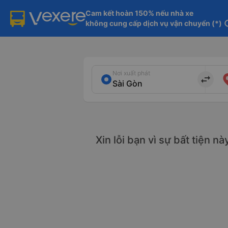
Cam kết hoàn 150% nếu nhà xe

không cung cấp dịch vụ vận chuyển (*)
in
Nơi xuất phát
import_export
Xin lỗi bạn vì sự bất tiện n