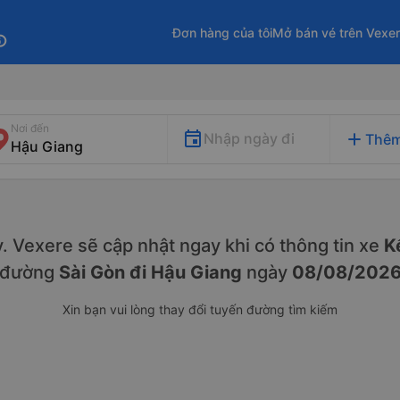
Đơn hàng của tôi
Mở bán vé trên Vexe
fo
Nơi đến
add
Nhập ngày đi
Thêm
ày. Vexere sẽ cập nhật ngay khi có thông tin xe
Kế
đường
Sài Gòn đi Hậu Giang
ngày
08/08/202
Xin bạn vui lòng thay đổi tuyến đường tìm kiếm