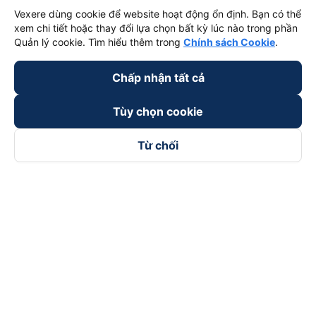
Vexere dùng cookie để website hoạt động ổn định. Bạn có thể
xem chi tiết hoặc thay đổi lựa chọn bất kỳ lúc nào trong phần
Quản lý cookie. Tìm hiểu thêm trong
Chính sách Cookie
.
Chấp nhận tất cả
Tùy chọn cookie
Từ chối
Theo dõi chúng tôi trên
Facebook
Tiktok
Youtube
Công ty TNHH Thương Mại Dịch Vụ Vexere
Địa chỉ đăng ký kinh doanh: 8C Chữ Đồng Tử, Phường Tân
Sơn Nhất, TP. Hồ Chí Minh, Việt Nam
Địa chỉ
:
Lầu 2, toà nhà H3 Circo Hoàng Diệu, 384 Hoàng Diệu,
Phường Khánh Hội, TP Hồ Chí Minh, Việt Nam
Tầng 3, toà nhà 101 Láng Hạ, 101 Láng Hạ, Phường Láng, TP.