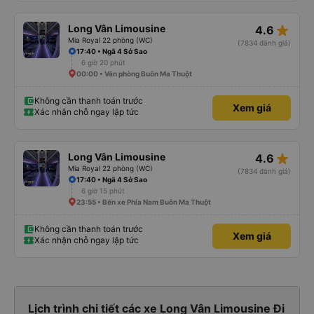
star_rate
Long Vân Limousine
4.6
Mia Royal 22 phòng (WC)
(7834 đánh giá)
17:40 • Ngã 4 Sở Sao
6 giờ 20 phút
00:00 • Văn phòng Buôn Ma Thuột
Không cần thanh toán trước
Xem giá
Xác nhận chỗ ngay lập tức
star_rate
Long Vân Limousine
4.6
Mia Royal 22 phòng (WC)
(7834 đánh giá)
17:40 • Ngã 4 Sở Sao
6 giờ 15 phút
23:55 • Bến xe Phía Nam Buôn Ma Thuột
Không cần thanh toán trước
Xem giá
Xác nhận chỗ ngay lập tức
Lịch trình chi tiết các xe Long Vân Limousine Đi