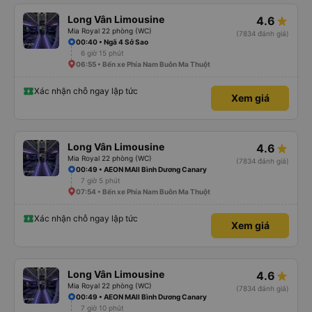
Long Vân Limousine
4.6
Mia Royal 22 phòng (WC)
(7834 đánh giá)
00:40 • Ngã 4 Sở Sao
6 giờ 15 phút
06:55 • Bến xe Phía Nam Buôn Ma Thuột
Xác nhận chỗ ngay lập tức
Xem giá
Long Vân Limousine
4.6
Mia Royal 22 phòng (WC)
(7834 đánh giá)
00:49 • AEON MAll Bình Dương Canary
7 giờ 5 phút
07:54 • Bến xe Phía Nam Buôn Ma Thuột
Xác nhận chỗ ngay lập tức
Xem giá
Long Vân Limousine
4.6
Mia Royal 22 phòng (WC)
(7834 đánh giá)
00:49 • AEON MAll Bình Dương Canary
7 giờ 10 phút