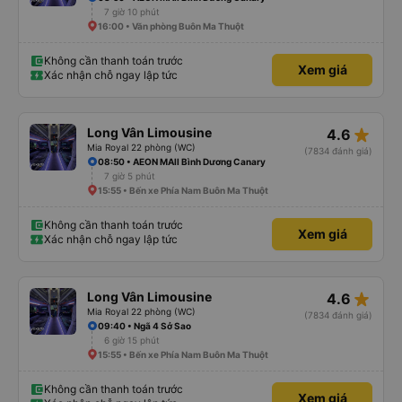
7 giờ 10 phút
16:00 • Văn phòng Buôn Ma Thuột
Không cần thanh toán trước
Xem giá
Xác nhận chỗ ngay lập tức
star_rate
Long Vân Limousine
4.6
Mia Royal 22 phòng (WC)
(7834 đánh giá)
08:50 • AEON MAll Bình Dương Canary
7 giờ 5 phút
15:55 • Bến xe Phía Nam Buôn Ma Thuột
Không cần thanh toán trước
Xem giá
Xác nhận chỗ ngay lập tức
star_rate
Long Vân Limousine
4.6
Mia Royal 22 phòng (WC)
(7834 đánh giá)
09:40 • Ngã 4 Sở Sao
6 giờ 15 phút
15:55 • Bến xe Phía Nam Buôn Ma Thuột
Không cần thanh toán trước
Xem giá