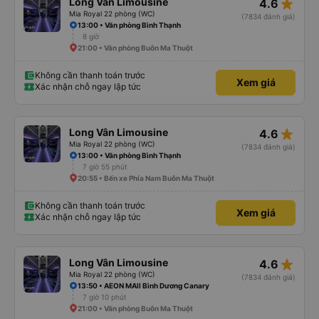
star_rate
Long Vân Limousine
4.6
Mia Royal 22 phòng (WC)
(7834 đánh giá)
13:00 • Văn phòng Bình Thạnh
8 giờ
21:00 • Văn phòng Buôn Ma Thuột
Không cần thanh toán trước
Xem giá
Xác nhận chỗ ngay lập tức
star_rate
Long Vân Limousine
4.6
Mia Royal 22 phòng (WC)
(7834 đánh giá)
13:00 • Văn phòng Bình Thạnh
7 giờ 55 phút
20:55 • Bến xe Phía Nam Buôn Ma Thuột
Không cần thanh toán trước
Xem giá
Xác nhận chỗ ngay lập tức
star_rate
Long Vân Limousine
4.6
Mia Royal 22 phòng (WC)
(7834 đánh giá)
13:50 • AEON MAll Bình Dương Canary
7 giờ 10 phút
21:00 • Văn phòng Buôn Ma Thuột