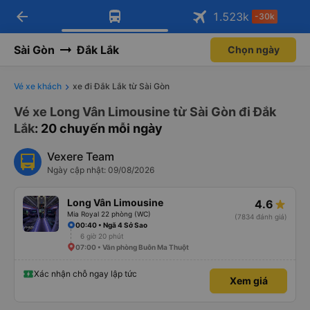
arrow_back
Tải app Vexere ngay!
Tải app Vexere
1.523
k
-30k
Mở app
Mở app
Nhận ưu đãi thành viên độc
-30k/ghế khi đặt vé máy bay qua
quyền
app
Sài Gòn
Đắk Lắk
Chọn ngày
Vé xe khách
xe đi Đắk Lắk từ Sài Gòn
Vé xe Long Vân Limousine từ Sài Gòn đi Đắk
Lắk
: 20 chuyến mỗi ngày
Vexere Team
Ngày cập nhật: 09/08/2026
Long Vân Limousine
4.6
Mia Royal 22 phòng (WC)
(7834 đánh giá)
00:40 • Ngã 4 Sở Sao
6 giờ 20 phút
07:00 • Văn phòng Buôn Ma Thuột
Xác nhận chỗ ngay lập tức
Xem giá