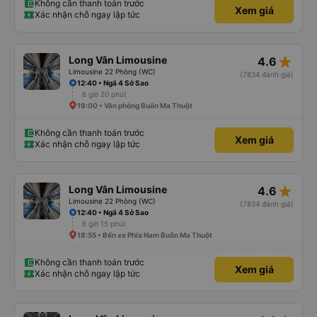
Không cần thanh toán trước
Xem giá
Xác nhận chỗ ngay lập tức
star_rate
Long Vân Limousine
4.6
Limousine 22 Phòng (WC)
(7834 đánh giá)
12:40 • Ngã 4 Sở Sao
6 giờ 20 phút
19:00 • Văn phòng Buôn Ma Thuột
Không cần thanh toán trước
Xem giá
Xác nhận chỗ ngay lập tức
star_rate
Long Vân Limousine
4.6
Limousine 22 Phòng (WC)
(7834 đánh giá)
12:40 • Ngã 4 Sở Sao
6 giờ 15 phút
18:55 • Bến xe Phía Nam Buôn Ma Thuột
Không cần thanh toán trước
Xem giá
Xác nhận chỗ ngay lập tức