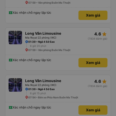
07:59 • Văn phòng Buôn Ma Thuột
Xác nhận chỗ ngay lập tức
Xem giá
star_rate
Long Vân Limousine
4.6
Mia Royal 22 phòng (WC)
(7834 đánh giá)
01:39 • Ngã 4 Sở Sao
6 giờ 20 phút
07:59 • Văn phòng Buôn Ma Thuột
Xác nhận chỗ ngay lập tức
Xem giá
star_rate
Long Vân Limousine
4.6
Mia Royal 22 phòng (WC)
(7834 đánh giá)
01:39 • Ngã 4 Sở Sao
6 giờ 15 phút
07:54 • Bến xe Phía Nam Buôn Ma Thuột
Xác nhận chỗ ngay lập tức
Xem giá