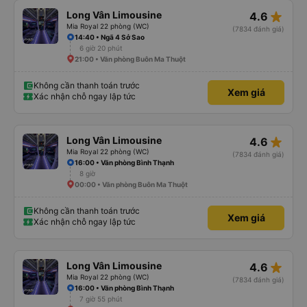
star_rate
Long Vân Limousine
4.6
Mia Royal 22 phòng (WC)
(7834 đánh giá)
14:40 • Ngã 4 Sở Sao
6 giờ 20 phút
21:00 • Văn phòng Buôn Ma Thuột
Không cần thanh toán trước
Xem giá
Xác nhận chỗ ngay lập tức
star_rate
Long Vân Limousine
4.6
Mia Royal 22 phòng (WC)
(7834 đánh giá)
16:00 • Văn phòng Bình Thạnh
8 giờ
00:00 • Văn phòng Buôn Ma Thuột
Không cần thanh toán trước
Xem giá
Xác nhận chỗ ngay lập tức
star_rate
Long Vân Limousine
4.6
Mia Royal 22 phòng (WC)
(7834 đánh giá)
16:00 • Văn phòng Bình Thạnh
7 giờ 55 phút