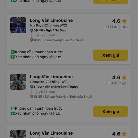
Xác nhận chỗ ngay lập tức
star_rate
Long Vân Limousine
4.6
Mia Royal 22 phòng (WC)
(7834 đánh giá)
09:40 • Ngã 4 Sở Sao
6 giờ 20 phút
16:00 • Văn phòng Buôn Ma Thuột
Không cần thanh toán trước
Xem giá
Xác nhận chỗ ngay lập tức
star_rate
Long Vân Limousine
4.6
Limousine 22 Phòng (WC)
(7834 đánh giá)
11:00 • Văn phòng Bình Thạnh
7 giờ 55 phút
18:55 • Bến xe Phía Nam Buôn Ma Thuột
Không cần thanh toán trước
Xem giá
Xác nhận chỗ ngay lập tức
star_rate
Long Vân Limousine
4.6