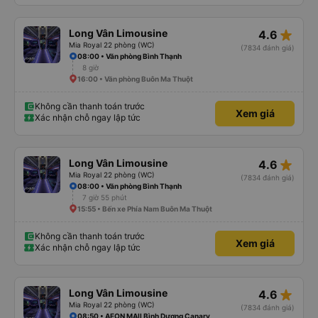
star_rate
Long Vân Limousine
4.6
Mia Royal 22 phòng (WC)
(7834 đánh giá)
08:00 • Văn phòng Bình Thạnh
8 giờ
16:00 • Văn phòng Buôn Ma Thuột
Không cần thanh toán trước
Xem giá
Xác nhận chỗ ngay lập tức
star_rate
Long Vân Limousine
4.6
Mia Royal 22 phòng (WC)
(7834 đánh giá)
08:00 • Văn phòng Bình Thạnh
7 giờ 55 phút
15:55 • Bến xe Phía Nam Buôn Ma Thuột
Không cần thanh toán trước
Xem giá
Xác nhận chỗ ngay lập tức
star_rate
Long Vân Limousine
4.6
Mia Royal 22 phòng (WC)
(7834 đánh giá)
08:50 • AEON MAll Bình Dương Canary