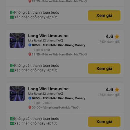
23:55 • Bến xe Phía Nam Buôn Ma Thuột
Không cần thanh toán trước
Xem giá
Xác nhận chỗ ngay lập tức
star_rate
Long Vân Limousine
4.6
Mia Royal 22 phòng (WC)
(7834 đánh giá)
16:50 • AEON MAll Bình Dương Canary
7 giờ 5 phút
23:55 • Bến xe Phía Nam Buôn Ma Thuột
Không cần thanh toán trước
Xem giá
Xác nhận chỗ ngay lập tức
star_rate
Long Vân Limousine
4.6
Mia Royal 22 phòng (WC)
(7834 đánh giá)
16:50 • AEON MAll Bình Dương Canary
7 giờ 10 phút
00:00 • Văn phòng Buôn Ma Thuột
Không cần thanh toán trước
Xem giá
Xác nhận chỗ ngay lập tức