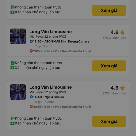
Không cần thanh toán trước
Xem giá
Xác nhận chỗ ngay lập tức
star_rate
Long Vân Limousine
4.6
Mia Royal 22 phòng (WC)
(7834 đánh giá)
13:50 • AEON MAll Bình Dương Canary
7 giờ 5 phút
20:55 • Bến xe Phía Nam Buôn Ma Thuột
Không cần thanh toán trước
Xem giá
Xác nhận chỗ ngay lập tức
star_rate
Long Vân Limousine
4.6
Mia Royal 22 phòng (WC)
(7834 đánh giá)
14:40 • Ngã 4 Sở Sao
6 giờ 15 phút
20:55 • Bến xe Phía Nam Buôn Ma Thuột
Không cần thanh toán trước
Xem giá
Xác nhận chỗ ngay lập tức