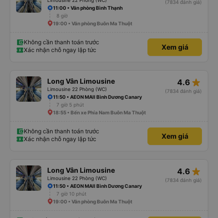
Limousine 22 Phòng (WC)
(7834 đánh giá)
11:00 • Văn phòng Bình Thạnh
8 giờ
19:00 • Văn phòng Buôn Ma Thuột
Không cần thanh toán trước
Xem giá
Xác nhận chỗ ngay lập tức
star_rate
Long Vân Limousine
4.6
Limousine 22 Phòng (WC)
(7834 đánh giá)
11:50 • AEON MAll Bình Dương Canary
7 giờ 5 phút
18:55 • Bến xe Phía Nam Buôn Ma Thuột
Không cần thanh toán trước
Xem giá
Xác nhận chỗ ngay lập tức
star_rate
Long Vân Limousine
4.6
Limousine 22 Phòng (WC)
(7834 đánh giá)
11:50 • AEON MAll Bình Dương Canary
7 giờ 10 phút
19:00 • Văn phòng Buôn Ma Thuột