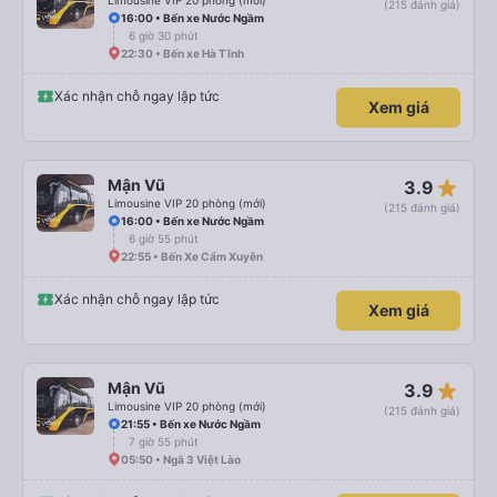
Limousine VIP 20 phòng (mới)
(215 đánh giá)
16:00 • Bến xe Nước Ngầm
6 giờ 30 phút
22:30 • Bến xe Hà Tĩnh
Xác nhận chỗ ngay lập tức
Xem giá
star_rate
Mận Vũ
3.9
Limousine VIP 20 phòng (mới)
(215 đánh giá)
16:00 • Bến xe Nước Ngầm
6 giờ 55 phút
22:55 • Bến Xe Cẩm Xuyên
Xác nhận chỗ ngay lập tức
Xem giá
star_rate
Mận Vũ
3.9
Limousine VIP 20 phòng (mới)
(215 đánh giá)
21:55 • Bến xe Nước Ngầm
7 giờ 55 phút
05:50 • Ngã 3 Việt Lào