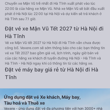
Chuyến xe Mận Vũ trễ nhất đi Hà Tĩnh xuất phát vào lúc
22:00 là của hãng xe Mận Vũ. Nhà xe Mận Vũ sẽ bắt đầu xuất
phát ở Hà Nội lúc 22:00 tại Hà Nội và dự kiến sẽ trả khách ở
Hà Tĩnh sau 7.1 giờ.
Đặt vé xe Mận Vũ Tết 2027 từ Hà Nội đi
Hà Tĩnh
Vé xe Mận Vũ tết 2027 từ Hà Nội đi Hà Tĩnh vẫn chưa được
công bố. Vexere.com sẽ sớm thông báo cho các bạn thông tin
vé xe Tết 2027 bao gồm giá vé, lịch trình, ngày giờ bán vé
của các hãng xe khách đi tuyến đường Hà Nội - Hà Tĩnh và
Hà Tĩnh - Hà Nội ngay khi có thông tin từ các hãng xe.
Đặt vé máy bay giá rẻ từ Hà Nội đi Hà
Tĩnh
Ứng dụng đặt vé Xe khách, Máy bay,
Tàu hoả và Thuê xe
Vexere - ứng dụng đặt vé đa phương tiện với hơn 3000+ nhà