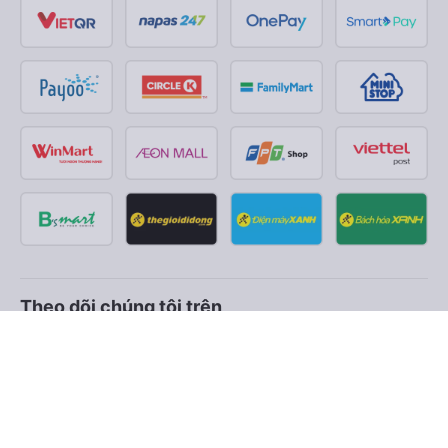
Theo dõi chúng tôi trên
Facebook
Tiktok
Youtube
Công ty TNHH Thương Mại Dịch Vụ Vexere
Địa chỉ đăng ký kinh doanh: 8C Chữ Đồng Tử, Phường Tân
Sơn Nhất, TP. Hồ Chí Minh, Việt Nam