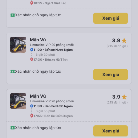
18:55 • Ngã 3 Việt Lào
Xác nhận chỗ ngay lập tức
Xem giá
star_rate
Mận Vũ
3.9
Limousine VIP 20 phòng (mới)
(215 đánh giá)
11:00 • Bến xe Nước Ngầm
6 giờ 30 phút
17:30 • Bến xe Hà Tĩnh
Xác nhận chỗ ngay lập tức
Xem giá
star_rate
Mận Vũ
3.9
Limousine VIP 20 phòng (mới)
(215 đánh giá)
11:00 • Bến xe Nước Ngầm
6 giờ 55 phút
17:55 • Bến Xe Cẩm Xuyên
Xác nhận chỗ ngay lập tức
Xem giá