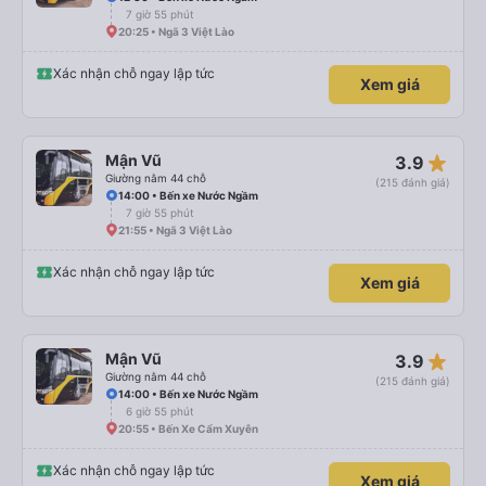
7 giờ 55 phút
20:25 • Ngã 3 Việt Lào
Xác nhận chỗ ngay lập tức
Xem giá
star_rate
Mận Vũ
3.9
Giường nằm 44 chỗ
(215 đánh giá)
14:00 • Bến xe Nước Ngầm
7 giờ 55 phút
21:55 • Ngã 3 Việt Lào
Xác nhận chỗ ngay lập tức
Xem giá
star_rate
Mận Vũ
3.9
Giường nằm 44 chỗ
(215 đánh giá)
14:00 • Bến xe Nước Ngầm
6 giờ 55 phút
20:55 • Bến Xe Cẩm Xuyên
Xác nhận chỗ ngay lập tức
Xem giá