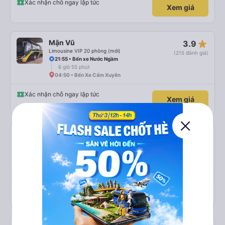
Xác nhận chỗ ngay lập tức
Xem giá
star_rate
Mận Vũ
3.9
Limousine VIP 20 phòng (mới)
(215 đánh giá)
21:55 • Bến xe Nước Ngầm
6 giờ 55 phút
04:50 • Bến Xe Cẩm Xuyên
Xác nhận chỗ ngay lập tức
Xem giá
star_rate
Mận Vũ
3.9
Limousine VIP 20 phòng (mới)
(215 đánh giá)
21:55 • Bến xe Nước Ngầm
6 giờ 30 phút
04:25 • Bến xe Hà Tĩnh
Xác nhận chỗ ngay lập tức
Xem giá