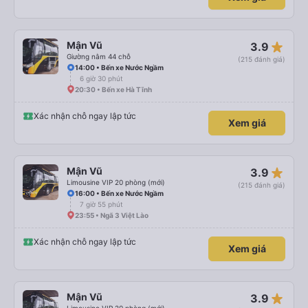
star_rate
Mận Vũ
3.9
Giường nằm 44 chỗ
(215 đánh giá)
14:00 • Bến xe Nước Ngầm
6 giờ 30 phút
20:30 • Bến xe Hà Tĩnh
Xác nhận chỗ ngay lập tức
Xem giá
star_rate
Mận Vũ
3.9
Limousine VIP 20 phòng (mới)
(215 đánh giá)
16:00 • Bến xe Nước Ngầm
7 giờ 55 phút
23:55 • Ngã 3 Việt Lào
Xác nhận chỗ ngay lập tức
Xem giá
star_rate
Mận Vũ
3.9