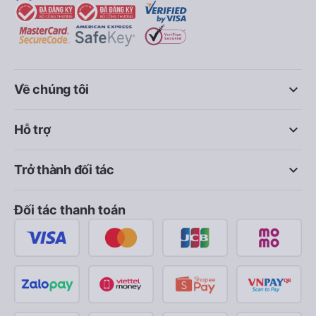
keyboard_arrow_down
Về chúng tôi
keyboard_arrow_down
Hỗ trợ
keyboard_arrow_down
Trở thành đối tác
Đối tác thanh toán