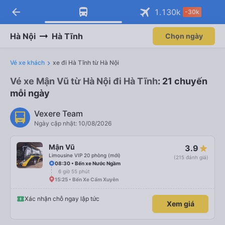
arrow_back
1.130
k
-30k
Hà Nội
Hà Tĩnh
Chọn ngày
Vé xe khách
xe đi Hà Tĩnh từ Hà Nội
Vé xe Mận Vũ từ Hà Nội đi Hà Tĩnh
: 21 chuyến
mỗi ngày
Vexere Team
Ngày cập nhật: 10/08/2026
Mận Vũ
3.9
Limousine VIP 20 phòng (mới)
(215 đánh giá)
08:30 • Bến xe Nước Ngầm
6 giờ 55 phút
15:25 • Bến Xe Cẩm Xuyên
Xác nhận chỗ ngay lập tức
Xem giá