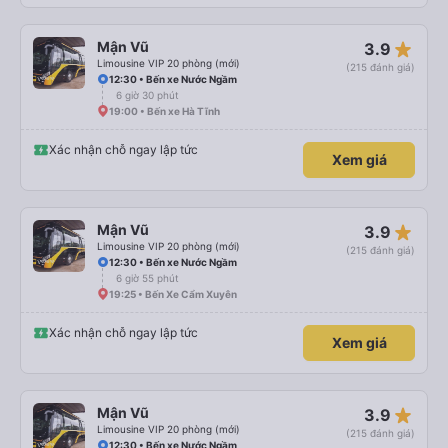
star_rate
Mận Vũ
3.9
Limousine VIP 20 phòng (mới)
(215 đánh giá)
12:30 • Bến xe Nước Ngầm
6 giờ 30 phút
19:00 • Bến xe Hà Tĩnh
Xác nhận chỗ ngay lập tức
Xem giá
star_rate
Mận Vũ
3.9
Limousine VIP 20 phòng (mới)
(215 đánh giá)
12:30 • Bến xe Nước Ngầm
6 giờ 55 phút
19:25 • Bến Xe Cẩm Xuyên
Xác nhận chỗ ngay lập tức
Xem giá
star_rate
Mận Vũ
3.9
Limousine VIP 20 phòng (mới)
(215 đánh giá)
12:30 • Bến xe Nước Ngầm