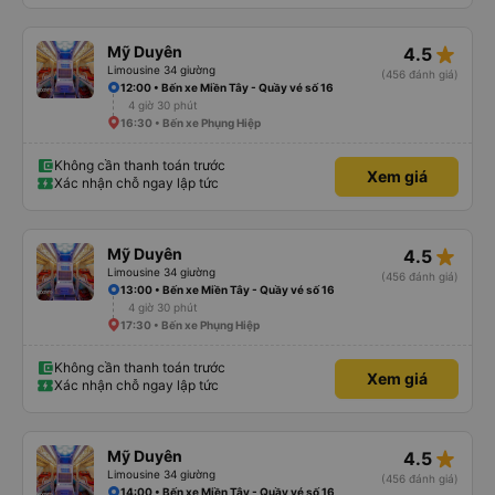
star_rate
Mỹ Duyên
4.5
Limousine 34 giường
(456 đánh giá)
12:00 • Bến xe Miền Tây - Quầy vé số 16
4 giờ 30 phút
16:30 • Bến xe Phụng Hiệp
Không cần thanh toán trước
Xem giá
Xác nhận chỗ ngay lập tức
star_rate
Mỹ Duyên
4.5
Limousine 34 giường
(456 đánh giá)
13:00 • Bến xe Miền Tây - Quầy vé số 16
4 giờ 30 phút
17:30 • Bến xe Phụng Hiệp
Không cần thanh toán trước
Xem giá
Xác nhận chỗ ngay lập tức
star_rate
Mỹ Duyên
4.5
Limousine 34 giường
(456 đánh giá)
14:00 • Bến xe Miền Tây - Quầy vé số 16