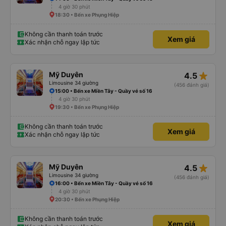
4 giờ 30 phút
18:30 • Bến xe Phụng Hiệp
Không cần thanh toán trước
Xem giá
Xác nhận chỗ ngay lập tức
star_rate
Mỹ Duyên
4.5
Limousine 34 giường
(456 đánh giá)
15:00 • Bến xe Miền Tây - Quầy vé số 16
4 giờ 30 phút
19:30 • Bến xe Phụng Hiệp
Không cần thanh toán trước
Xem giá
Xác nhận chỗ ngay lập tức
star_rate
Mỹ Duyên
4.5
Limousine 34 giường
(456 đánh giá)
16:00 • Bến xe Miền Tây - Quầy vé số 16
4 giờ 30 phút
20:30 • Bến xe Phụng Hiệp
Không cần thanh toán trước
Xem giá