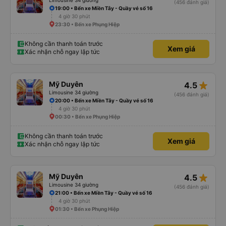
Limousine 34 giường
(456 đánh giá)
19:00 • Bến xe Miền Tây - Quầy vé số 16
4 giờ 30 phút
23:30 • Bến xe Phụng Hiệp
Không cần thanh toán trước
Xem giá
Xác nhận chỗ ngay lập tức
star_rate
Mỹ Duyên
4.5
Limousine 34 giường
(456 đánh giá)
20:00 • Bến xe Miền Tây - Quầy vé số 16
4 giờ 30 phút
00:30 • Bến xe Phụng Hiệp
Không cần thanh toán trước
Xem giá
Xác nhận chỗ ngay lập tức
star_rate
Mỹ Duyên
4.5
Limousine 34 giường
(456 đánh giá)
21:00 • Bến xe Miền Tây - Quầy vé số 16
4 giờ 30 phút
01:30 • Bến xe Phụng Hiệp