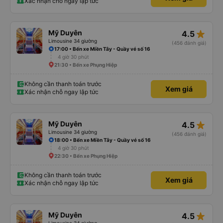
Xác nhận chỗ ngay lập tức
star_rate
Mỹ Duyên
4.5
Limousine 34 giường
(456 đánh giá)
17:00 • Bến xe Miền Tây - Quầy vé số 16
4 giờ 30 phút
21:30 • Bến xe Phụng Hiệp
Không cần thanh toán trước
Xem giá
Xác nhận chỗ ngay lập tức
star_rate
Mỹ Duyên
4.5
Limousine 34 giường
(456 đánh giá)
18:00 • Bến xe Miền Tây - Quầy vé số 16
4 giờ 30 phút
22:30 • Bến xe Phụng Hiệp
Không cần thanh toán trước
Xem giá
Xác nhận chỗ ngay lập tức
star_rate
Mỹ Duyên
4.5