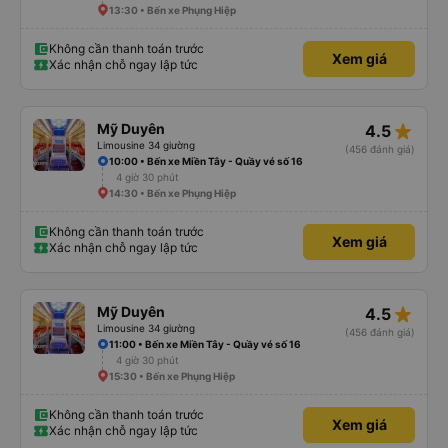
13:30 • Bến xe Phụng Hiệp
Không cần thanh toán trước
Xem giá
Xác nhận chỗ ngay lập tức
star_rate
Mỹ Duyên
4.5
Limousine 34 giường
(456 đánh giá)
10:00 • Bến xe Miền Tây - Quầy vé số 16
4 giờ 30 phút
14:30 • Bến xe Phụng Hiệp
Không cần thanh toán trước
Xem giá
Xác nhận chỗ ngay lập tức
star_rate
Mỹ Duyên
4.5
Limousine 34 giường
(456 đánh giá)
11:00 • Bến xe Miền Tây - Quầy vé số 16
4 giờ 30 phút
15:30 • Bến xe Phụng Hiệp
Không cần thanh toán trước
Xem giá
Xác nhận chỗ ngay lập tức