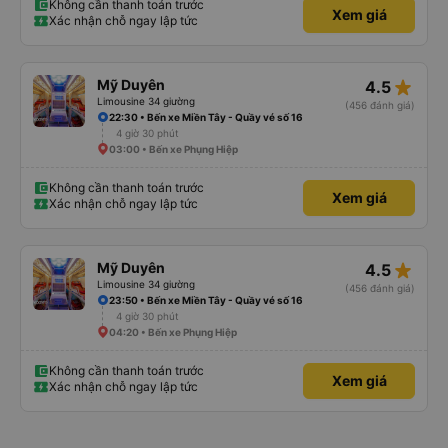
Không cần thanh toán trước
Xem giá
Xác nhận chỗ ngay lập tức
star_rate
Mỹ Duyên
4.5
Limousine 34 giường
(456 đánh giá)
22:30 • Bến xe Miền Tây - Quầy vé số 16
4 giờ 30 phút
03:00 • Bến xe Phụng Hiệp
Không cần thanh toán trước
Xem giá
Xác nhận chỗ ngay lập tức
star_rate
Mỹ Duyên
4.5
Limousine 34 giường
(456 đánh giá)
23:50 • Bến xe Miền Tây - Quầy vé số 16
4 giờ 30 phút
04:20 • Bến xe Phụng Hiệp
Không cần thanh toán trước
Xem giá
Xác nhận chỗ ngay lập tức