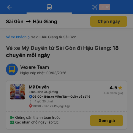
arrow_back
Tải app Vexere ngay!
Tải app Vexere
-30k
Mở app
Mở app
Nhận ưu đãi thành viên độc
-30k/ghế khi đặt vé máy bay qua
quyền
app
Sài Gòn
Hậu Giang
Chọn ngày
Vé xe khách
xe đi Hậu Giang từ Sài Gòn
Vé xe Mỹ Duyên từ Sài Gòn đi Hậu Giang
: 18
chuyến mỗi ngày
Vexere Team
Ngày cập nhật: 09/08/2026
Mỹ Duyên
4.5
Limousine 34 giường
(456 đánh giá)
06:00 • Bến xe Miền Tây - Quầy vé số 16
4 giờ 30 phút
10:30 • Bến xe Phụng Hiệp
Không cần thanh toán trước
Xem giá
Xác nhận chỗ ngay lập tức