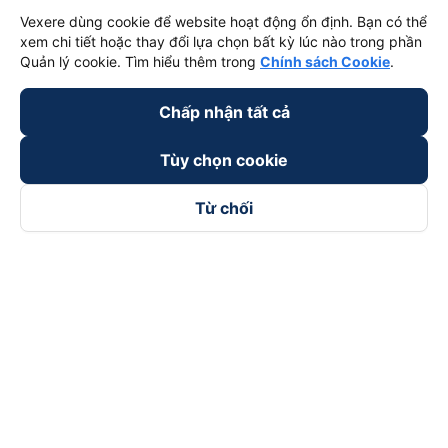
Vexere dùng cookie để website hoạt động ổn định. Bạn có thể
xem chi tiết hoặc thay đổi lựa chọn bất kỳ lúc nào trong phần
Quản lý cookie. Tìm hiểu thêm trong
Chính sách Cookie
.
Chấp nhận tất cả
Tùy chọn cookie
Từ chối
Theo dõi chúng tôi trên
Facebook
Tiktok
Youtube
Công ty TNHH Thương Mại Dịch Vụ Vexere
Địa chỉ đăng ký kinh doanh: 8C Chữ Đồng Tử, Phường Tân
Sơn Nhất, TP. Hồ Chí Minh, Việt Nam
Địa chỉ
:
Lầu 2, toà nhà H3 Circo Hoàng Diệu, 384 Hoàng Diệu,
Phường Khánh Hội, TP Hồ Chí Minh, Việt Nam
Tầng 3, toà nhà 101 Láng Hạ, 101 Láng Hạ, Phường Láng, TP.