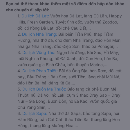
Bạn có thể tham khảo thêm một số điểm đến hấp dẫn khác
cho chuyến đi sắp tới:
1.
Du lịch Đà Lạt:
Vườn hoa Đà Lạt, làng Cù Lần, Happy
Hills, Fresh Garden, Tuyệt tình cốc, vườn thú Zoodoo,
đồi cỏ hồng Đà Lạt, đồi chè Cầu Đất,...
2.
Du lịch Nha Trang:
Bãi biển Trần Phú, tháp Trầm
Hương, nhà thờ đá, chợ đêm Nha Trang, đảo Hòn Mun,
nhà ga Nha Trang, đảo Điệp Sơn, thác bà Ponagar,...
3.
Du lịch Vũng Tàu:
Ngọn hải đăng, Bãi Sau, Hồ Mây,
mũi Nghinh Phong, hồ Đá Xanh, đồi Con Heo, hòn Bà,
vườn quốc gia Bình Châu, bến thuyền Marina,...
4.
Du lịch Phan Thiết:
Bãi đá Ông Địa, hòn Rơm, đồi cát
bay, Bàu Trắng - Bàu Sen, suối Tiên, làng chài Mũi Né,
đảo Hòn Bà, hải đăng Kê Gà,...
5.
Du lịch Buôn Ma Thuột:
Bảo tàng cà phê Buôn Mê
Thuột, núi Đá Voi, hồ Lắk, cụm 3 thác Dray Sap – Dray
Nur – Gia Long, Buôn Đôn, hồ Ea Kao, vườn quốc gia
Chư Yang Shin,...
6.
Du lịch Sapa:
Nhà thờ đá Sapa, bảo tàng Sapa, núi
Hàm Rồng, bản Cát Cát, thác Tiên Sa, thung lũng Hoa
Hồng, thung lũng Mường Hoa,...