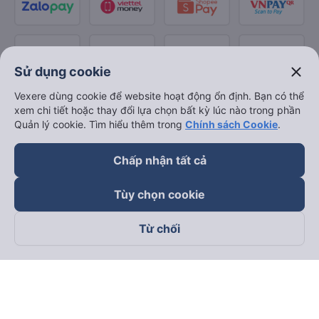
close
Sử dụng cookie
Vexere dùng cookie để website hoạt động ổn định. Bạn có thể
xem chi tiết hoặc thay đổi lựa chọn bất kỳ lúc nào trong phần
Quản lý cookie. Tìm hiểu thêm trong
Chính sách Cookie
.
Chấp nhận tất cả
Tùy chọn cookie
Từ chối
Theo dõi chúng tôi trên
Facebook
Tiktok
Youtube
Công ty TNHH Thương Mại Dịch Vụ Vexere