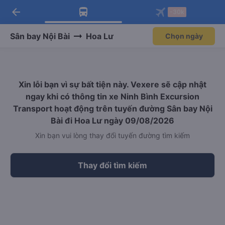
arrow_back
Tải app Vexere ngay!
Tải app Vexere
-30k
Mở app
Mở app
Nhận ưu đãi thành viên độc
-30k/ghế khi đặt vé máy bay qua
quyền
app
Sân bay Nội Bài
Hoa Lư
Chọn ngày
Xin lỗi bạn vì sự bất tiện này. Vexere sẽ cập nhật
ngay khi có thông tin xe Ninh Bình Excursion
Transport hoạt động trên tuyến đường Sân bay Nội
Bài đi Hoa Lư ngày 09/08/2026
Xin bạn vui lòng thay đổi tuyến đường tìm kiếm
Thay đổi tìm kiếm