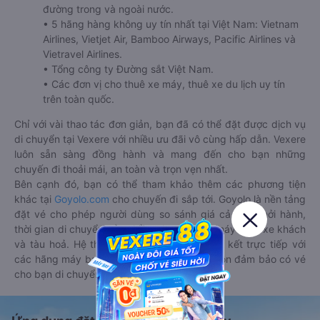
đường trong và ngoài nước.
• 5 hãng hàng không uy tín nhất tại Việt Nam: Vietnam
Airlines, Vietjet Air, Bamboo Airways, Pacific Airlines và
Vietravel Airlines.
• Tổng công ty Đường sắt Việt Nam.
• Các đơn vị cho thuê xe máy, thuê xe du lịch uy tín
trên toàn quốc.
Chỉ với vài thao tác đơn giản, bạn đã có thể đặt được dịch vụ
di chuyển tại Vexere với nhiều ưu đãi vô cùng hấp dẫn. Vexere
luôn sẵn sàng đồng hành và mang đến cho bạn những
chuyến đi thoải mái, an toàn và trọn vẹn nhất.
Bên cạnh đó, bạn có thể tham khảo thêm các phương tiện
khác tại
Goyolo.com
cho chuyến đi sắp tới. Goyolo là nền tảng
đặt vé cho phép người dùng so sánh giá cả, giờ khởi hành,
thời gian di chuyển của nhiều phương tiện máy bay, xe khách
và tàu hoả. Hệ thống của Goyolo được liên kết trực tiếp với
các hãng máy bay, xe khách và tàu hoả, luôn đảm bảo có vé
cho bạn di chuyển.