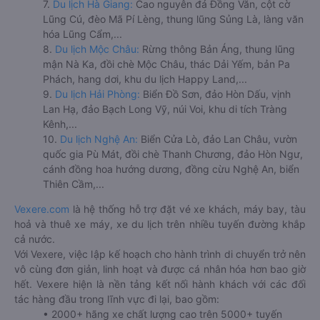
7.
Du lịch Hà Giang:
Cao nguyên đá Đồng Văn, cột cờ
Lũng Cú, đèo Mã Pí Lèng, thung lũng Sủng Là, làng văn
hóa Lũng Cẩm,...
8.
Du lịch Mộc Châu:
Rừng thông Bản Áng, thung lũng
mận Nà Ka, đồi chè Mộc Châu, thác Dải Yếm, bản Pa
Phách, hang dơi, khu du lịch Happy Land,...
9.
Du lịch Hải Phòng:
Biển Đồ Sơn, đảo Hòn Dấu, vịnh
Lan Hạ, đảo Bạch Long Vỹ, núi Voi, khu di tích Tràng
Kênh,...
10.
Du lịch Nghệ An:
Biển Cửa Lò, đảo Lan Châu, vườn
quốc gia Pù Mát, đồi chè Thanh Chương, đảo Hòn Ngư,
cánh đồng hoa hướng dương, đồng cừu Nghệ An, biển
Thiên Cầm,...
Vexere.com
là hệ thống hỗ trợ đặt vé xe khách, máy bay, tàu
hoả và thuê xe máy, xe du lịch trên nhiều tuyến đường khắp
cả nước.
Với Vexere, việc lập kế hoạch cho hành trình di chuyển trở nên
vô cùng đơn giản, linh hoạt và được cá nhân hóa hơn bao giờ
hết. Vexere hiện là nền tảng kết nối hành khách với các đối
tác hàng đầu trong lĩnh vực đi lại, bao gồm:
• 2000+ hãng xe chất lượng cao trên 5000+ tuyến