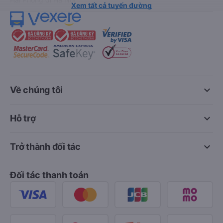
Xem tất cả tuyến đường
keyboard_arrow_down
Về chúng tôi
keyboard_arrow_down
Hỗ trợ
keyboard_arrow_down
Trở thành đối tác
Đối tác thanh toán