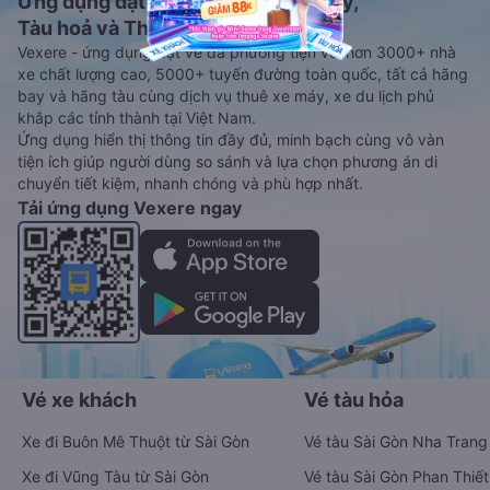
Ứng dụng đặt vé Xe khách, Máy bay,
Tàu hoả và Thuê xe
Vexere - ứng dụng đặt vé đa phương tiện với hơn 3000+ nhà
xe chất lượng cao, 5000+ tuyến đường toàn quốc, tất cả hãng
bay và hãng tàu cùng dịch vụ thuê xe máy, xe du lịch phủ
khắp các tỉnh thành tại Việt Nam.
Ứng dụng hiển thị thông tin đầy đủ, minh bạch cùng vô vàn
tiện ích giúp người dùng so sánh và lựa chọn phương án di
chuyển tiết kiệm, nhanh chóng và phù hợp nhất.
Tải ứng dụng Vexere ngay
Vé xe khách
Vé tàu hỏa
Xe đi Buôn Mê Thuột từ Sài Gòn
Vé tàu Sài Gòn Nha Trang
Xe đi Vũng Tàu từ Sài Gòn
Vé tàu Sài Gòn Phan Thiết