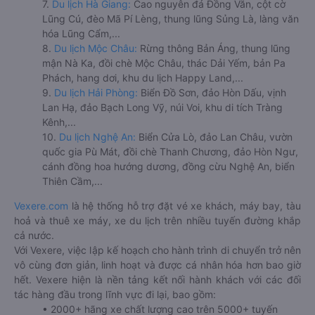
7.
Du lịch Hà Giang:
Cao nguyên đá Đồng Văn, cột cờ
Lũng Cú, đèo Mã Pí Lèng, thung lũng Sủng Là, làng văn
hóa Lũng Cẩm,...
8.
Du lịch Mộc Châu:
Rừng thông Bản Áng, thung lũng
mận Nà Ka, đồi chè Mộc Châu, thác Dải Yếm, bản Pa
Phách, hang dơi, khu du lịch Happy Land,...
9.
Du lịch Hải Phòng:
Biển Đồ Sơn, đảo Hòn Dấu, vịnh
Lan Hạ, đảo Bạch Long Vỹ, núi Voi, khu di tích Tràng
Kênh,...
10.
Du lịch Nghệ An:
Biển Cửa Lò, đảo Lan Châu, vườn
quốc gia Pù Mát, đồi chè Thanh Chương, đảo Hòn Ngư,
cánh đồng hoa hướng dương, đồng cừu Nghệ An, biển
Thiên Cầm,...
Vexere.com
là hệ thống hỗ trợ đặt vé xe khách, máy bay, tàu
hoả và thuê xe máy, xe du lịch trên nhiều tuyến đường khắp
cả nước.
Với Vexere, việc lập kế hoạch cho hành trình di chuyển trở nên
vô cùng đơn giản, linh hoạt và được cá nhân hóa hơn bao giờ
hết. Vexere hiện là nền tảng kết nối hành khách với các đối
tác hàng đầu trong lĩnh vực đi lại, bao gồm:
• 2000+ hãng xe chất lượng cao trên 5000+ tuyến