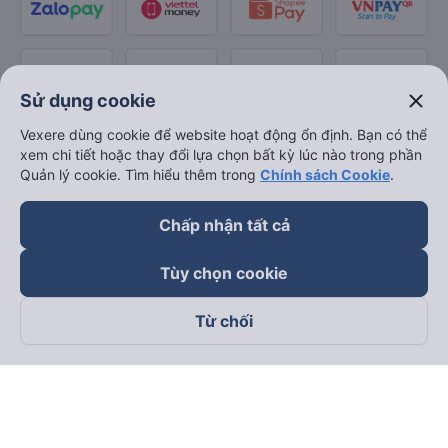
close
Sử dụng cookie
Vexere dùng cookie để website hoạt động ổn định. Bạn có thể
xem chi tiết hoặc thay đổi lựa chọn bất kỳ lúc nào trong phần
Quản lý cookie. Tìm hiểu thêm trong
Chính sách Cookie
.
Chấp nhận tất cả
Tùy chọn cookie
Từ chối
Theo dõi chúng tôi trên
Facebook
Tiktok
Youtube
Công ty TNHH Thương Mại Dịch Vụ Vexere