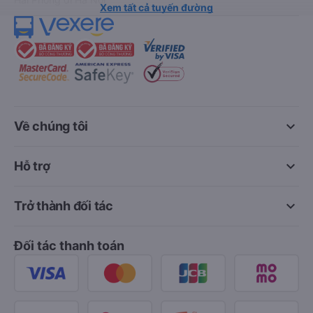
Xem tất cả tuyến đường
keyboard_arrow_down
Về chúng tôi
keyboard_arrow_down
Hỗ trợ
keyboard_arrow_down
Trở thành đối tác
Đối tác thanh toán