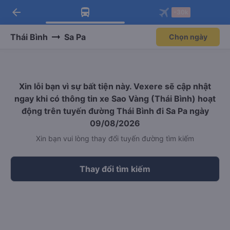
arrow_back
Tải app Vexere ngay!
Tải app Vexere
-30k
Mở app
Mở app
Nhận ưu đãi thành viên độc
-30k/ghế khi đặt vé máy bay qua
quyền
app
Thái Bình
Sa Pa
Chọn ngày
Xin lỗi bạn vì sự bất tiện này. Vexere sẽ cập nhật
ngay khi có thông tin xe Sao Vàng (Thái Bình) hoạt
động trên tuyến đường Thái Bình đi Sa Pa ngày
09/08/2026
Xin bạn vui lòng thay đổi tuyến đường tìm kiếm
Thay đổi tìm kiếm