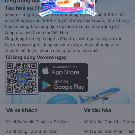
Ứng dụng đặt vé Xe khách, Máy bay,
Tàu hoả và Thuê xe
Vexere - ứng dụng đặt vé đa phương tiện với hơn 3000+ nhà
xe chất lượng cao, 5000+ tuyến đường toàn quốc, tất cả hãng
bay và hãng tàu cùng dịch vụ thuê xe máy, xe du lịch phủ
khắp các tỉnh thành tại Việt Nam.
Ứng dụng hiển thị thông tin đầy đủ, minh bạch cùng vô vàn
tiện ích giúp người dùng so sánh và lựa chọn phương án di
chuyển tiết kiệm, nhanh chóng và phù hợp nhất.
Tải ứng dụng Vexere ngay
Vé xe khách
Vé tàu hỏa
Xe đi Buôn Mê Thuột từ Sài Gòn
Vé tàu Sài Gòn Nha Trang
Xe đi Vũng Tàu từ Sài Gòn
Vé tàu Sài Gòn Phan Thiết