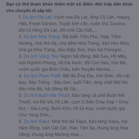
Bạn có thể tham khảo thêm một số điểm đến hấp dẫn khác
cho chuyến đi sắp tới:
1.
Du lịch Đà Lạt:
Vườn hoa Đà Lạt, làng Cù Lần, Happy
Hills, Fresh Garden, Tuyệt tình cốc, vườn thú Zoodoo,
đồi cỏ hồng Đà Lạt, đồi chè Cầu Đất,...
2.
Du lịch Nha Trang:
Bãi biển Trần Phú, tháp Trầm
Hương, nhà thờ đá, chợ đêm Nha Trang, đảo Hòn Mun,
nhà ga Nha Trang, đảo Điệp Sơn, thác bà Ponagar,...
3.
Du lịch Vũng Tàu:
Ngọn hải đăng, Bãi Sau, Hồ Mây,
mũi Nghinh Phong, hồ Đá Xanh, đồi Con Heo, hòn Bà,
vườn quốc gia Bình Châu, bến thuyền Marina,...
4.
Du lịch Phan Thiết:
Bãi đá Ông Địa, hòn Rơm, đồi cát
bay, Bàu Trắng - Bàu Sen, suối Tiên, làng chài Mũi Né,
đảo Hòn Bà, hải đăng Kê Gà,...
5.
Du lịch Buôn Ma Thuột:
Bảo tàng cà phê Buôn Mê
Thuột, núi Đá Voi, hồ Lắk, cụm 3 thác Dray Sap – Dray
Nur – Gia Long, Buôn Đôn, hồ Ea Kao, vườn quốc gia
Chư Yang Shin,...
6.
Du lịch Sapa:
Nhà thờ đá Sapa, bảo tàng Sapa, núi
Hàm Rồng, bản Cát Cát, thác Tiên Sa, thung lũng Hoa
Hồng, thung lũng Mường Hoa,...