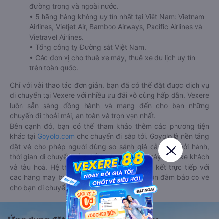
đường trong và ngoài nước.
• 5 hãng hàng không uy tín nhất tại Việt Nam: Vietnam
Airlines, Vietjet Air, Bamboo Airways, Pacific Airlines và
Vietravel Airlines.
• Tổng công ty Đường sắt Việt Nam.
• Các đơn vị cho thuê xe máy, thuê xe du lịch uy tín
trên toàn quốc.
Chỉ với vài thao tác đơn giản, bạn đã có thể đặt được dịch vụ
di chuyển tại Vexere với nhiều ưu đãi vô cùng hấp dẫn. Vexere
luôn sẵn sàng đồng hành và mang đến cho bạn những
chuyến đi thoải mái, an toàn và trọn vẹn nhất.
Bên cạnh đó, bạn có thể tham khảo thêm các phương tiện
khác tại
Goyolo.com
cho chuyến đi sắp tới. Goyolo là nền tảng
đặt vé cho phép người dùng so sánh giá cả, giờ khởi hành,
thời gian di chuyển của nhiều phương tiện máy bay, xe khách
và tàu hoả. Hệ thống của Goyolo được liên kết trực tiếp với
các hãng máy bay, xe khách và tàu hoả, luôn đảm bảo có vé
cho bạn di chuyển.