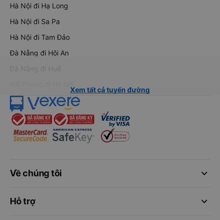
Hà Nội đi Hạ Long
Hà Nội đi Sa Pa
Hà Nội đi Tam Đảo
Đà Nẵng đi Hội An
Đà Nẵng đi Huế
Hải Phòng đi Hà Nội
Xem tất cả tuyến đường
keyboard_arrow_down
Về chúng tôi
keyboard_arrow_down
Hỗ trợ