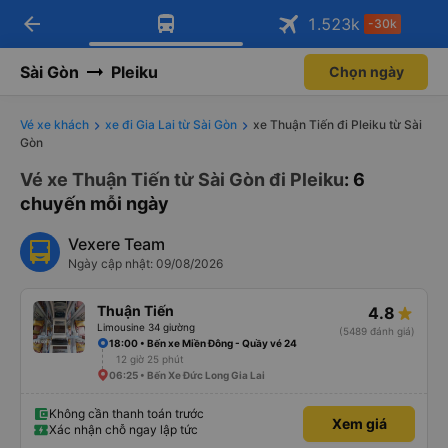
arrow_back
Tải app Vexere ngay!
Tải app Vexere
1.523
k
-30k
Mở app
Mở app
Nhận ưu đãi thành viên độc
-30k/ghế khi đặt vé máy bay qua
quyền
app
Sài Gòn
Pleiku
Chọn ngày
Vé xe khách
xe đi Gia Lai từ Sài Gòn
xe Thuận Tiến đi Pleiku từ Sài
Gòn
Vé xe Thuận Tiến từ Sài Gòn đi Pleiku
: 6
chuyến mỗi ngày
Vexere Team
Ngày cập nhật: 09/08/2026
Thuận Tiến
4.8
Limousine 34 giường
(5489 đánh giá)
18:00 • Bến xe Miền Đông - Quầy vé 24
12 giờ 25 phút
06:25 • Bến Xe Đức Long Gia Lai
Không cần thanh toán trước
Xem giá
Xác nhận chỗ ngay lập tức