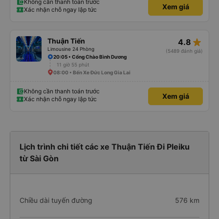
Không cần thanh toán trước
Xem giá
Xác nhận chỗ ngay lập tức
star_rate
Thuận Tiến
4.8
Limousine 24 Phòng
(5489 đánh giá)
20:05 • Cổng Chào Bình Dương
11 giờ 55 phút
08:00 • Bến Xe Đức Long Gia Lai
Không cần thanh toán trước
Xem giá
Xác nhận chỗ ngay lập tức
Lịch trình chi tiết các xe Thuận Tiến Đi Pleiku
từ Sài Gòn
Chiều dài tuyến đường
576 km