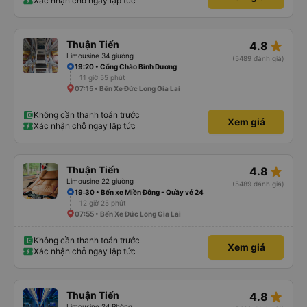
Xác nhận chỗ ngay lập tức
star_rate
Thuận Tiến
4.8
Limousine 34 giường
(5489 đánh giá)
19:20 • Cổng Chào Bình Dương
11 giờ 55 phút
07:15 • Bến Xe Đức Long Gia Lai
Không cần thanh toán trước
Xem giá
Xác nhận chỗ ngay lập tức
star_rate
Thuận Tiến
4.8
Limousine 22 giường
(5489 đánh giá)
19:30 • Bến xe Miền Đông - Quầy vé 24
12 giờ 25 phút
07:55 • Bến Xe Đức Long Gia Lai
Không cần thanh toán trước
Xem giá
Xác nhận chỗ ngay lập tức
star_rate
Thuận Tiến
4.8
Limousine 24 Phòng