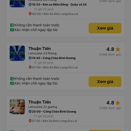
(5489 đánh giá)
19:35 • Bến xe Miền Đông - Quầy vé 24
12 giờ 25 phút
08:00 • Bến Xe Đức Long Gia Lai
Không cần thanh toán trước
Xem giá
Xác nhận chỗ ngay lập tức
star_rate
Thuận Tiến
4.8
Limousine 24 Phòng
(5489 đánh giá)
19:45 • Cổng Chào Bình Dương
11 giờ 55 phút
07:40 • Bến Xe Đức Long Gia Lai
Không cần thanh toán trước
Xem giá
Xác nhận chỗ ngay lập tức
star_rate
Thuận Tiến
4.8
Limousine 22 giường
(5489 đánh giá)
20:00 • Cổng Chào Bình Dương
11 giờ 55 phút
07:55 • Bến Xe Đức Long Gia Lai