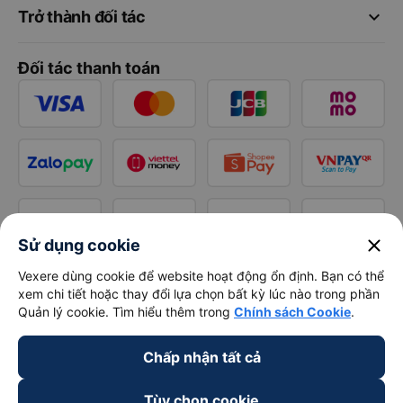
keyboard_arrow_down
Trở thành đối tác
Đối tác thanh toán
close
Sử dụng cookie
Vexere dùng cookie để website hoạt động ổn định. Bạn có thể
xem chi tiết hoặc thay đổi lựa chọn bất kỳ lúc nào trong phần
Quản lý cookie. Tìm hiểu thêm trong
Chính sách Cookie
.
Chấp nhận tất cả
Tùy chọn cookie