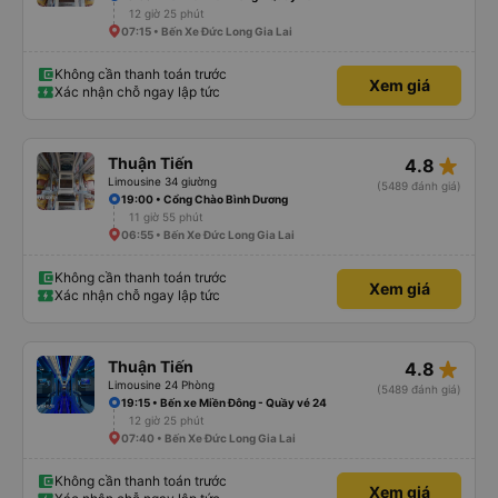
12 giờ 25 phút
07:15 • Bến Xe Đức Long Gia Lai
Không cần thanh toán trước
Xem giá
Xác nhận chỗ ngay lập tức
star_rate
Thuận Tiến
4.8
Limousine 34 giường
(5489 đánh giá)
19:00 • Cổng Chào Bình Dương
11 giờ 55 phút
06:55 • Bến Xe Đức Long Gia Lai
Không cần thanh toán trước
Xem giá
Xác nhận chỗ ngay lập tức
star_rate
Thuận Tiến
4.8
Limousine 24 Phòng
(5489 đánh giá)
19:15 • Bến xe Miền Đông - Quầy vé 24
12 giờ 25 phút
07:40 • Bến Xe Đức Long Gia Lai
Không cần thanh toán trước
Xem giá