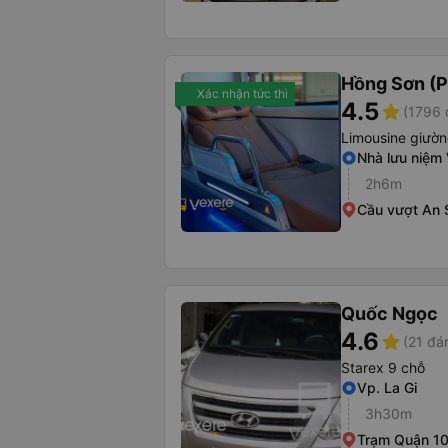
Hồng Sơn (P
Xác nhận tức thì
4.5
star
(1796 
Limousine giườ
Nhà lưu niệm 
2h6m
Cầu vượt An
Quốc Ngọc
4.6
star
(21 đá
Starex 9 chỗ
Vp. La Gi
3h30m
Trạm Quận 1