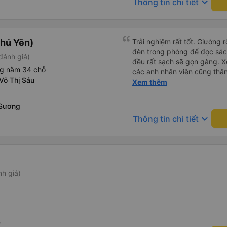
keyboard_arrow_down
Thông tin chi tiết
hú Yên)
Trải nghiệm rất tốt. Giường 
đèn trong phòng để đọc sá
đánh giá)
đều rất sạch sẽ gọn gàng. Xe
ng nằm 34 chỗ
các anh nhân viên cũng thân 
Võ Thị Sáu
chuyển về nội thành thành ph
Xem thêm
lý. Nói chung là mình rất ưn
 Sương
keyboard_arrow_down
Thông tin chi tiết
nh giá)
0