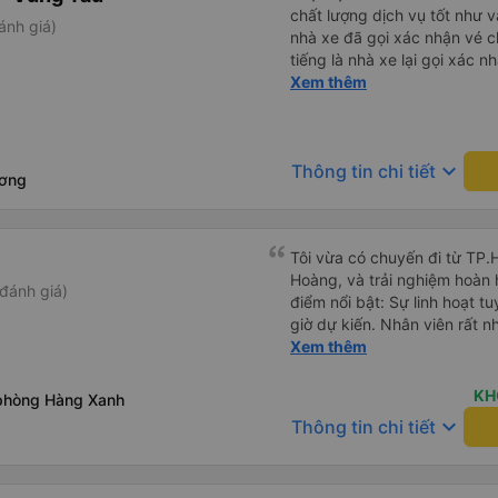
chất lượng dịch vụ tốt như v
ánh giá)
nhà xe đã gọi xác nhận vé c
tiếng là nhà xe lại gọi xác 
của bác tài và số xe. Dịch v
Xem thêm
rất êm.
keyboard_arrow_down
Thông tin chi tiết
ương
Tôi vừa có chuyến đi từ TP
Hoàng, và trải nghiệm hoàn
đánh giá)
điểm nổi bật: Sự linh hoạt t
giờ dự kiến. Nhân viên rất nh
chuyến xe sớm hơn vì còn ch
Xem thêm
cho tôi rất nhiều thời gian! A
nghiệp và cẩn thận. Tôi cảm 
KH
 phòng Hàng Xanh
vì lái xe êm ái và ổn định. 
keyboard_arrow_down
Thông tin chi tiết
limousine sạch sẽ và ghế ng
cho một chuyến đi thư giãn.
giữ cho cabin mát mẻ và tro