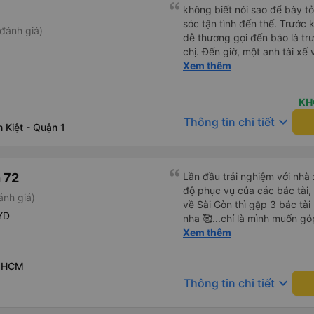
tưởng: Chúng tôi có một đi
không biết nói sao để bày t
lúc tại quán Bò Sữa Long T
sóc tận tình đến thế. Trước 
đánh giá)
QL51. Đó là một địa điểm tuy
dễ thương gọi đến báo là trư
Đưa đón thuận tiện: Dịch vụ
chị. Đến giờ, một anh tài xế 
đã đưa tôi thẳng đến The So
ở chỗ nào e đến đón. Tuy đ
Xem thêm
thúc chuyến đi của tôi dễ dà
vẫn rất cố gắng chạy cho k
độ phục vụ: Toàn bộ đội ngũ
khác trên xe nhưng xe lại đi
phục vụ tuyệt vời. Thân thiệ
KH
Mình để ý lần nào gọi khách 
Rất nên chọn Huy Hoàng cho 
keyboard_arrow_down
Thông tin chi tiết
nhỏ nhẹ đó đón khách, khôn
 Kiệt - Quận 1
Vũng Tàu! Tôi chắc chắn sẽ
Thiệc là ưng hết sức. Nhất đị
 72
Lần đầu trải nghiệm với nhà x
độ phục vụ của các bác tài
ánh giá)
về Sài Gòn thì gặp 3 bác tài 
YD
nha 🥰...chỉ là mình muốn gó
mình nghĩ chắc mấy bác tài 
Xem thêm
nên việc chạy nhanh và lách
mình ngồi trên xe cũng có c
P.HCM
cho dù là vì lý do giờ giấc b
keyboard_arrow_down
Thông tin chi tiết
mong các bác tài luôn cẩn t
và nhg hành khách trên xe là