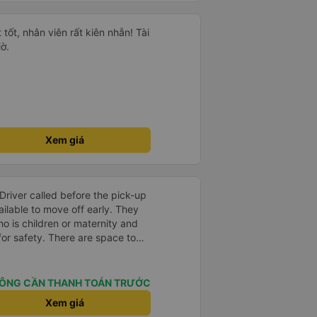
 tốt, nhân viên rất kiên nhẫn! Tài
ờ.
Xem giá
Driver called before the pick-up
ilable to move off early. They
o is children or maternity and
for safety. There are space to
ing port and LCD screen is not
roll of 3 seat is very
ust the seat to the maximum
ÔNG CẦN THANH TOÁN TRƯỚC
comes with massage seat. One
Xem giá
vailable. You can choose the