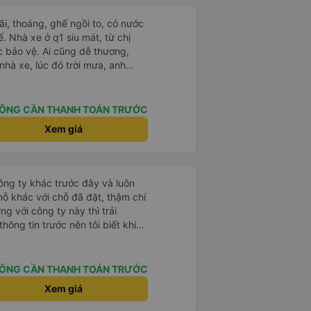
 xe luôn làm ăn phát đạt và luôn
này thì chắc chắn sẽ luôn đắc
rãi, thoáng, ghế ngồi to, có nước
. Nhà xe ở q1 siu mát, từ chị
c bảo vệ. Ai cũng dễ thương,
 nhà xe, lúc đó trời mưa, anh
he cho mình vào nhà xe ngồi
ình ngủ từ lúc bắt đầu chạy đến
ng Tàu còn được chở đến tận chỗ
ÔNG CẦN THANH TOÁN TRƯỚC
mất thêm phí và cũng không cần
Xem giá
ôn. Sau khi đặt vé, nhà xe sẽ gọi
phát thì bên nhà xe cũng gọi
ạ. Sẽ ủng hộ hãng mỗi lần mình
công ty khác trước đây và luôn
hỗ khác với chỗ đã đặt, thậm chí
ng với công ty này thì trải
thông tin trước nên tôi biết khi
i địa chỉ và xếp tôi ngồi đúng chỗ
 rắc rối. Tài xế thân thiện, làm
 nơi rất nhanh chóng. Từ giờ trở
ÔNG CẦN THANH TOÁN TRƯỚC
 ty này. Tôi thường xuyên sử
Xem giá
 đi lại giữa Thành phố Hồ Chí
 tuyệt vời, 👍🏽