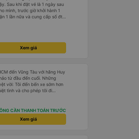
ậy. Sau khi đặt vé là 1 ngày sau
ho mình, trước giờ khởi hành 1
nhận 1 lần nữa và cung cấp số đt
ụ tốt, xe sạch sẽ và bác tài chạy
Xem giá
.HCM đến Vũng Tàu với hãng Huy
 hảo từ đầu đến cuối. Những
uyệt vời: Tôi đến bến xe sớm hơn
iệt tình và cho phép tôi đi
ỗ trống. Điều này đã tiết kiệm
n toàn là trên hết: Tài xế chuyên
thấy rất an toàn suốt hành trình
ÔNG CẦN THANH TOÁN TRƯỚC
Thoải mái &amp; Sạch sẽ: Xe
Xem giá
ồi vô cùng thoải mái - hoàn hảo
 Điều hòa hoạt động hoàn hảo,
ng lành. Điểm dừng chân lý