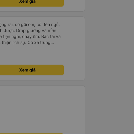
Xem giá
rộng rãi, có gối ôm, có đèn ngủ,
ch được. Drap giường và mền
 tiện nghi, chạy êm. Bác tài và
thiện lịch sự. Có xe trung
ố tuy hoà rất tiện. Giá vé hợp
g ý, cảm ơn nhà xe.
Xem giá