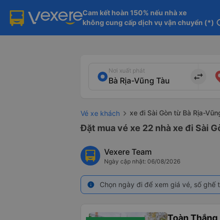
Cam kết hoàn 150% nếu nhà xe

không cung cấp dịch vụ vận chuyển (*)
in
Nơi xuất phát
import_export
xe đi Sài Gòn từ Bà Rịa-Vũn
Vé xe khách
Đặt mua vé xe 22 nhà xe đi Sài G
Vexere Team
Ngày cập nhật: 06/08/2026
Chọn ngày đi để xem giá vé, số ghế t
info
Toàn Thắng 