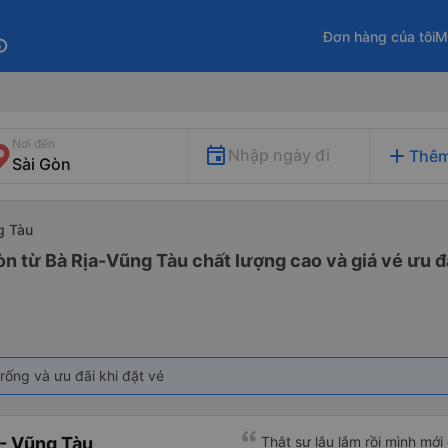
Đơn hàng của tôi
M
fo
Nơi đến
add
Nhập ngày đi
Thêm
g Tàu
òn từ Bà Rịa-Vũng Tàu chất lượng cao và giá vé ưu đ
rống và ưu đãi khi đặt vé
- Vũng Tàu
Thật sự lâu lắm rồi mình mới