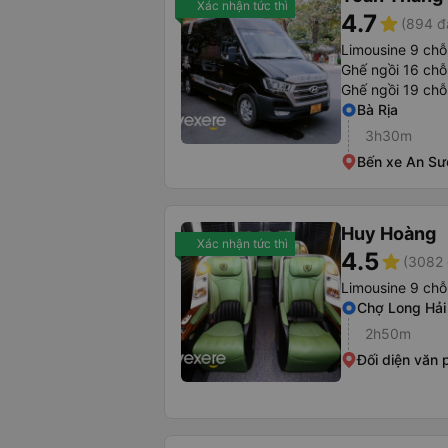
Xác nhận tức thì
4.7
star
(894 đ
Limousine 9 chỗ
Ghế ngồi 16 chỗ
Ghế ngồi 19 chỗ
Bà Rịa
3h30m
Bến xe An S
Huy Hoàng
Xác nhận tức thì
4.5
star
(3082 
Limousine 9 chỗ
Chợ Long Hải
2h50m
Đối diện văn