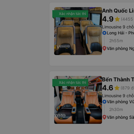
Anh Quốc L
Xác nhận tức thì
4.9
star
(4455 
Limousine 9 chỗ
Long Hải - Ph
2h55m
Văn phòng Ng
Bến Thành T
Xác nhận tức thì
4.6
star
(879 đ
Limousine 9 chỗ
Văn phòng V
2h30m
Văn phòng Sà