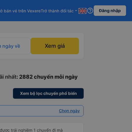
help_outline
Đăng nhập
ở bán vé trên Vexere
Trở thành đối tác
arrow_drop_down
Xem giá
 ngày về
ãi nhất
: 2882 chuyến mỗi ngày
Xem bộ lọc chuyến phổ biến
Chọn ngày
 được trải nghiệm 1 chuyến đi mà