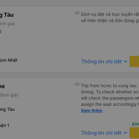
g Tàu
Dịch vụ đặt vé trực tuyến rất
xế thân thiện và đón đúng gi
ánh giá)
ỗ
Sơn Nhất
keyboard_arrow_down
Thông tin chi tiết
ne
Trip from hcmc to vung tau. 
timing. To check whether ava
đánh giá)
will check the passengers wh
assign the seat accordingly 
ũng Tàu
put your luggage. The charg
Xem thêm
working at my seat. The back 
comfortable and you can adj
KH
ận 1
compared to other seat. It 
keyboard_arrow_down
Thông tin chi tiết
stop point for Toilet break a