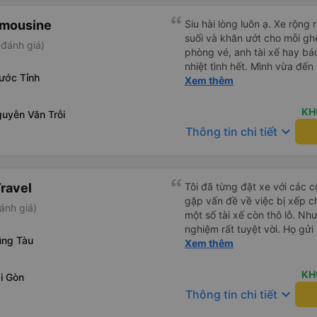
tục ủng hộ nhà xe, chúc nhà
giữ vững phong độ phục vụ 
imousine
Siu hài lòng luôn ạ. Xe rộng 
khách 💐💐💐
suối và khăn ướt cho mỗi ghế
đánh giá)
phòng vé, anh tài xế hay bá
nhiệt tình hết. Mình vừa đến
ước Tỉnh
nhân viên lập tức bung dù c
Xem thêm
chờ. Bác tài chạy rất êm, m
lúc đến tận nơi lun. Đến Vũ
KH
uyễn Văn Trỗi
mình sẽ ở (The Sóng) mà k 
keyboard_arrow_down
Thông tin chi tiết
đổi xe để trung chuyển gì lu
xác nhận, đến lúc gần xuất 
nhắc nhở mình lun. Rấc ưng 
có dịp đi Vùng Tàu ❤️❤️❤️
ravel
Tôi đã từng đặt xe với các 
gặp vấn đề về việc bị xếp c
ánh giá)
một số tài xế còn thô lỗ. Như
nghiệm rất tuyệt vời. Họ gửi 
ũng Tàu
nào tài xế sẽ đến, đón tôi tạ
Xem thêm
đã chọn. Không gặp quá nhiều
việc hiệu quả và đưa tôi đến
KH
i Gòn
đi tôi sẽ chỉ đặt xe với công
keyboard_arrow_down
Thông tin chi tiết
dụng dịch vụ xe limousine để
Minh và Vũng Tàu. Trải nghiệm