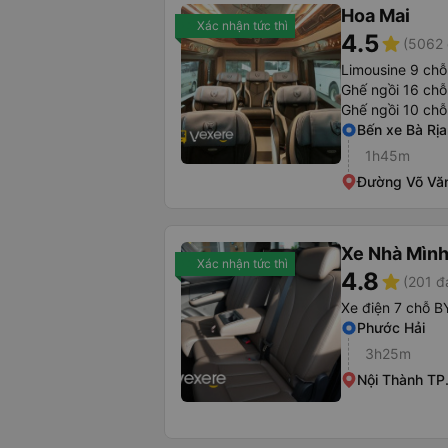
Hoa Mai
Xác nhận tức thì
4.5
star
(5062 
Limousine 9 chỗ
Ghế ngồi 16 chỗ
Ghế ngồi 10 chỗ
Bến xe Bà Rịa
1h45m
Đường Võ Văn
Xe Nhà Mình
Xác nhận tức thì
4.8
star
(201 đ
Xe điện 7 chỗ B
Phước Hải
3h25m
Nội Thành T