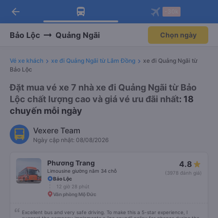
arrow_back
Tải app Vexere ngay!
Tải app Vexere
-30k
Mở app
Mở app
Nhận ưu đãi thành viên độc
-30k/ghế khi đặt vé máy bay qua
quyền
app
Bảo Lộc
Quảng Ngãi
Chọn ngày
Vé xe khách
xe đi Quảng Ngãi từ Lâm Đồng
xe đi Quảng Ngãi từ
Bảo Lộc
Đặt mua vé xe 7 nhà xe đi Quảng Ngãi từ Bảo
Lộc chất lượng cao và giá vé ưu đãi nhất
: 18
chuyến mỗi ngày
Vexere Team
Ngày cập nhật: 08/08/2026
Phương Trang
4.8
Limousine giường nằm 34 chỗ
(3978 đánh giá)
Bảo Lộc
12 giờ 28 phút
Văn phòng Mộ Đức
Excellent bus and very safe driving. To make this a 5-star experience, I