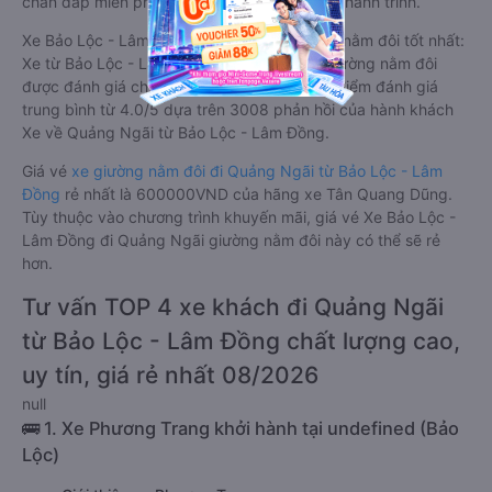
chăn đắp miễn phí phục vụ hành khách suốt hành trình.
Xe Bảo Lộc - Lâm Đồng Quảng Ngãi giường nằm đôi tốt nhất:
Xe từ Bảo Lộc - Lâm Đồng đi Quảng Ngãi giường nằm đôi
được đánh giá chung có chất lượng Tốt với điểm đánh giá
trung bình từ 4.0/5 dựa trên 3008 phản hồi của hành khách
Xe về Quảng Ngãi từ Bảo Lộc - Lâm Đồng.
Giá vé
xe giường nằm đôi đi Quảng Ngãi từ Bảo Lộc - Lâm
Đồng
rẻ nhất là 600000VND của hãng xe Tân Quang Dũng.
Tùy thuộc vào chương trình khuyến mãi, giá vé Xe Bảo Lộc -
Lâm Đồng đi Quảng Ngãi giường nằm đôi này có thể sẽ rẻ
hơn.
Tư vấn TOP 4 xe khách đi Quảng Ngãi
từ Bảo Lộc - Lâm Đồng chất lượng cao,
uy tín, giá rẻ nhất 08/2026
null
🚌 1. Xe Phương Trang khởi hành tại undefined (Bảo
Lộc)