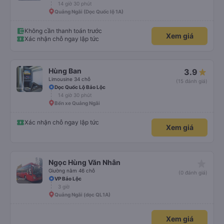
14 giờ 30 phút
Quảng Ngãi (Dọc Quốc lộ 1A)
Không cần thanh toán trước
Xem giá
Xác nhận chỗ ngay lập tức
Hùng Ban
3.9
Limousine 34 chỗ
(15 đánh giá)
Dọc Quốc Lộ Bảo Lộc
14 giờ 30 phút
Bến xe Quảng Ngãi
Xác nhận chỗ ngay lập tức
Xem giá
star_rate
Ngọc Hùng Văn Nhân
Giường nằm 46 chỗ
(0 đánh giá)
VP Bảo Lộc
3 giờ
Quảng Ngãi (dọc QL1A)
Xem giá