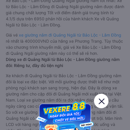
Xe Bảo Lộc - Lâm Đồng Quảng Ngãi giường nằm tốt nhất: Xe
từ Bảo Lộc - Lâm Đồng đi Quảng Ngãi giường nằm được đánh
giá chung chất lượng Tốt với điểm đánh giá trung bình từ
4.1/5 dựa trên 6950 phản hồi của hành khách Xe về Quảng
Ngãi từ Bảo Lộc - Lâm Đồng.
Giá vé
xe giường nằm đi Quảng Ngãi từ Bảo Lộc - Lâm Đồng
rẻ nhất là 400000VND của hãng xe Phương Trang. Tùy thuộc
vào chương trình khuyến mãi, giá vé Xe Bảo Lộc - Lâm Đồng
đi Quảng Ngãi giường nằm này có thể sẽ rẻ hơn.
Dòng xe đi Quảng Ngãi từ Bảo Lộc - Lâm Đồng giường nằm
đôi: Riêng tư, đầy đủ tiện nghi
Xe khách đi Quảng Ngãi từ Bảo Lộc - Lâm Đồng giường nằm
đôi là loại xe đặc biệt. Với mỗi giường được thiết kế như một
phòng ngủ khách sạn sang trọng, hiện đại. Đây là dòng xe
giường nằm cho cặp đôi đi Quảng Ngãi mới xuất hiện tại Việt
Nam. Loại xe giường nằm đôi ra đời nhằm đáp ứng yêu cầu
ngày càng cao của khách hàng về chất lượng dịch vụ vận tải.
So với xe giường nằm thông thường, xe giường nằm đôi đi
Quảng Ngãi có nhiều ưu điểm và tiện nghi vượt trội. Màn hình
LCD với hàng nghìn bộ phim giải trí, wifi, và nước uống và