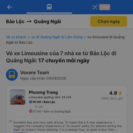
arrow_back
Tải app Vexere ngay!
Tải app Vexere
-30k
Mở app
Mở app
Nhận ưu đãi thành viên độc
-30k/ghế khi đặt vé máy bay qua
quyền
app
Bảo Lộc
Quảng Ngãi
Chọn ngày
Vé xe khách
xe đi Quảng Ngãi từ Lâm Đồng
xe limousine đi Quảng
Ngãi từ Bảo Lộc
Vé xe Limousine của 7 nhà xe từ Bảo Lộc đi
Quảng Ngãi
: 17 chuyến mỗi ngày
Vexere Team
Ngày cập nhật: 09/08/2026
Phương Trang
4.8
Limousine giường nằm 34 chỗ
(3990 đánh giá)
16:00 • Bảo Lộc
15 giờ
07:00 • Bến xe Quảng Ngãi
Excellent bus and very safe driving. To make this a 5-star experience, I
suggest the company implements a "no sound" policy for phones during the
night to respect those sleeping. It is a sleeper bus, so quiet is key! Also,