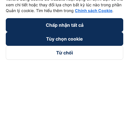
xem chi tiết hoặc thay đổi lựa chọn bất kỳ lúc nào trong phần
Quản lý cookie. Tìm hiểu thêm trong
Chính sách Cookie
.
Chấp nhận tất cả
Tùy chọn cookie
Từ chối
Theo dõi chúng tôi trên
Facebook
Tiktok
Youtube
Công ty TNHH Thương Mại Dịch Vụ Vexere
Địa chỉ đăng ký kinh doanh: 8C Chữ Đồng Tử, Phường Tân
Sơn Nhất, TP. Hồ Chí Minh, Việt Nam
Địa chỉ
:
Lầu 2, toà nhà H3 Circo Hoàng Diệu, 384 Hoàng Diệu,
Phường Khánh Hội, TP Hồ Chí Minh, Việt Nam
Tầng 3, toà nhà 101 Láng Hạ, 101 Láng Hạ, Phường Láng, TP.
Hà Nội, Việt Nam