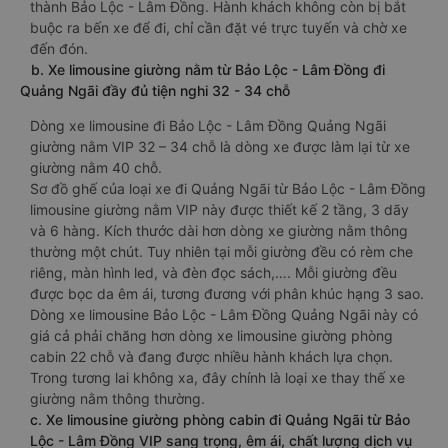
thành Bảo Lộc - Lâm Đồng. Hành khách không còn bị bắt
buộc ra bến xe để đi, chỉ cần đặt vé trực tuyến và chờ xe
đến đón.
b. Xe limousine giường nằm từ Bảo Lộc - Lâm Đồng đi
Quảng Ngãi đầy đủ tiện nghi 32 - 34 chỗ
Dòng xe limousine đi Bảo Lộc - Lâm Đồng Quảng Ngãi
giường nằm VIP 32 – 34 chỗ là dòng xe được làm lại từ xe
giường nằm 40 chỗ.
Sơ đồ ghế của loại xe đi Quảng Ngãi từ Bảo Lộc - Lâm Đồng
limousine giường nằm VIP này được thiết kế 2 tầng, 3 dãy
và 6 hàng. Kích thước dài hơn dòng xe giường nằm thông
thường một chút. Tuy nhiên tại mỗi giường đều có rèm che
riêng, màn hình led, và đèn đọc sách,…. Mỗi giường đều
được bọc da êm ái, tương đương với phân khúc hạng 3 sao.
Dòng xe limousine Bảo Lộc - Lâm Đồng Quảng Ngãi này có
giá cả phải chăng hơn dòng xe limousine giường phòng
cabin 22 chỗ và đang được nhiều hành khách lựa chọn.
Trong tương lai không xa, đây chính là loại xe thay thế xe
giường nằm thông thường.
c. Xe limousine giường phòng cabin đi Quảng Ngãi từ Bảo
Lộc - Lâm Đồng VIP sang trọng, êm ái, chất lượng dịch vụ