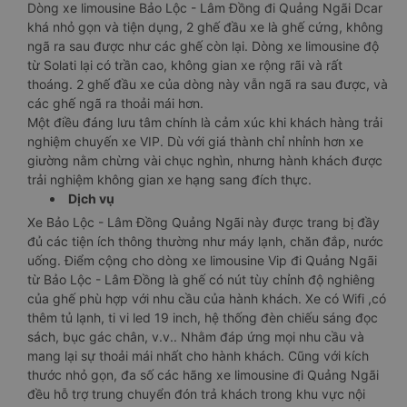
Dòng xe limousine Bảo Lộc - Lâm Đồng đi Quảng Ngãi Dcar
khá nhỏ gọn và tiện dụng, 2 ghế đầu xe là ghế cứng, không
ngã ra sau được như các ghế còn lại. Dòng xe limousine độ
từ Solati lại có trần cao, không gian xe rộng rãi và rất
thoáng. 2 ghế đầu xe của dòng này vẫn ngã ra sau được, và
các ghế ngã ra thoải mái hơn.
Một điều đáng lưu tâm chính là cảm xúc khi khách hàng trải
nghiệm chuyến xe VIP. Dù với giá thành chỉ nhỉnh hơn xe
giường nằm chừng vài chục nghìn, nhưng hành khách được
trải nghiệm không gian xe hạng sang đích thực.
Dịch vụ
Xe Bảo Lộc - Lâm Đồng Quảng Ngãi này được trang bị đầy
đủ các tiện ích thông thường như máy lạnh, chăn đắp, nước
uống. Điểm cộng cho dòng xe limousine Vip đi Quảng Ngãi
từ Bảo Lộc - Lâm Đồng là ghế có nút tùy chỉnh độ nghiêng
của ghế phù hợp với nhu cầu của hành khách. Xe có Wifi ,có
thêm tủ lạnh, ti vi led 19 inch, hệ thống đèn chiếu sáng đọc
sách, bục gác chân, v.v.. Nhằm đáp ứng mọi nhu cầu và
mang lại sự thoải mái nhất cho hành khách. Cũng với kích
thước nhỏ gọn, đa số các hãng xe limousine đi Quảng Ngãi
đều hỗ trợ trung chuyển đón trả khách trong khu vực nội