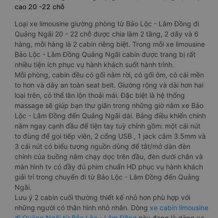
cao 20 -22 chỗ
Loại xe limousine giường phòng từ Bảo Lộc - Lâm Đồng đi
Quảng Ngãi 20 - 22 chỗ được chia làm 2 tầng, 2 dãy và 6
hàng, mỗi hàng là 2 cabin riêng biệt. Trong mỗi xe limousine
Bảo Lộc - Lâm Đồng Quảng Ngãi cabin được trang bị rất
nhiều tiện ích phục vụ hành khách suốt hành trình.
Mỗi phòng, cabin đều có gối nằm rời, có gối ôm, có cái mền
to hơn và dây an toàn seat belt. Giường rộng và dài hơn hai
loại trên, có thể lăn lộn thoải mái. Đặc biệt là hệ thống
massage sẽ giúp bạn thư giãn trong những giờ nằm xe Bảo
Lộc - Lâm Đồng đến Quảng Ngãi dài. Bảng điều khiển chính
nằm ngay cạnh đầu để tiện tay tuỳ chỉnh gồm: một cái nút
to đùng để gọi tiếp viên, 2 cổng USB , 1 jack cắm 3.5mm và
3 cái nút có biểu tượng nguồn dùng để tắt/mở dàn đèn
chính của buồng nằm chạy dọc trên đầu, đèn dưới chân và
màn hình tv có đầy đủ phim chuẩn HD phục vụ hành khách
giải trí trong chuyến đi từ Bảo Lộc - Lâm Đồng đến Quảng
Ngãi.
Lưu ý 2 cabin cuối thường thiết kế nhỏ hơn phù hợp với
những người có thân hình nhỏ nhắn. Dòng
xe cabin limousine
đi Quảng Ngãi từ Bảo Lộc - Lâm Đồng
này đang là dòng xe