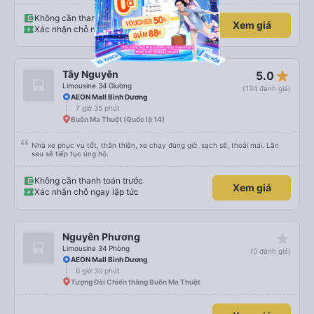
Không cần thanh toán trước
Xem giá
Xác nhận chỗ ngay lập tức
star_rate
Tây Nguyên
5.0
Limousine 34 Giường
(134 đánh giá)
AEON Mall Bình Dương
7 giờ 35 phút
Buôn Ma Thuột (Quốc lộ 14)
Nhà xe phục vụ tốt, thân thiện, xe chạy đúng giờ, sạch sẽ, thoải mái. Lần
sau sẽ tiếp tục ủng hộ.
Không cần thanh toán trước
Xem giá
Xác nhận chỗ ngay lập tức
star_rate
Nguyên Phương
Limousine 34 Phòng
(0 đánh giá)
AEON Mall Bình Dương
6 giờ 30 phút
Tượng Đài Chiến thắng Buôn Ma Thuột