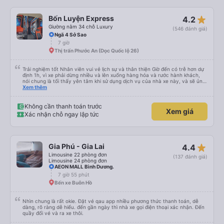
star_rate
Bốn Luyện Express
4.2
Giường nằm 34 chỗ Luxury
(546 đánh giá)
Ngã 4 Sở Sao
7 giờ
Thị trấn Phước An (Dọc Quốc lộ 26)
Trải nghiệm tốt Nhân viên vui vẻ lịch sự và thân thiện Giờ đến có trễ hơn dự
định 1h, vì xe phải dừng nhiều và lên xuống hàng hóa và rước hành khách,
nói chung là tối thấy yên tâm khi sử dụng dịch vụ của nhà xe này, và sẽ ủng
hộ và giới thiệu cho người thân sử dụng dịch vụ của nhà xe này
Xem thêm
Không cần thanh toán trước
Xem giá
Xác nhận chỗ ngay lập tức
star_rate
Gia Phú - Gia Lai
4.4
Limousine 22 phòng đơn
(137 đánh giá)
Limousine 24 phòng đơn
AEON MALL Bình Dương.
7 giờ 55 phút
Bến xe Buôn Hồ
Nhìn chung là rất okie. Đặt vé qau app nhiều phương thức thanh toán, dễ
dàng, rõ ràng dễ hiểu. đến gần ngày thì nhà xe gọi điện thoại xác nhận. Đến
quầy đổi vé và ra xe thôi.