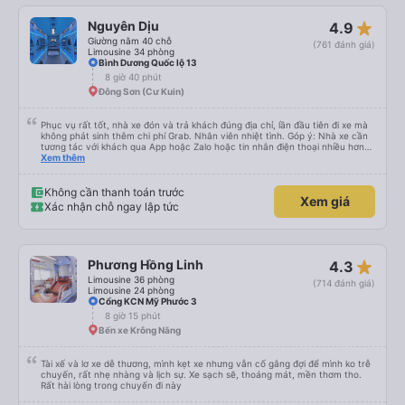
star_rate
Nguyên Dịu
4.9
Giường nằm 40 chỗ
(761 đánh giá)
Limousine 34 phòng
Bình Dương Quốc lộ 13
8 giờ 40 phút
Đông Sơn (Cư Kuin)
Phục vụ rất tốt, nhà xe đón và trả khách đúng địa chỉ, lần đầu tiên đi xe mà
không phát sinh thêm chi phí Grab. Nhân viên nhiệt tình. Góp ý: Nhà xe cần
tương tác với khách qua App hoặc Zalo hoặc tin nhắn điện thoại nhiều hơn
nữa để hành khách yên tâm đặc biệt là khách đặt vé qua App. Chân thành
Xem thêm
cảm ơn, lần sau đặt vé lại
Không cần thanh toán trước
Xem giá
Xác nhận chỗ ngay lập tức
star_rate
Phương Hồng Linh
4.3
Limousine 36 phòng
(714 đánh giá)
Limousine 24 phòng
Cổng KCN Mỹ Phước 3
8 giờ 15 phút
Bến xe Krông Năng
Tài xế và lơ xe dễ thương, mình kẹt xe nhưng vẫn cố gắng đợi để mình ko trễ
chuyến, rất nhẹ nhàng và lịch sự. Xe sạch sẽ, thoáng mát, mền thơm tho.
Rất hài lòng trong chuyến đi này