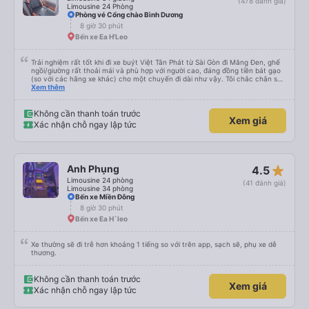
(478 đánh giá)
Limousine 24 Phòng
Phòng vé Cổng chào Bình Dương
8 giờ 30 phút
Bến xe Ea H'Leo
Trải nghiệm rất tốt khi đi xe buýt Việt Tân Phát từ Sài Gòn đi Măng Đen, ghế
ngồi/giường rất thoải mái và phù hợp với người cao, đáng đồng tiền bát gạo
(so với các hãng xe khác) cho một chuyến đi dài như vậy. Tôi chắc chắn sẽ
sử dụng lại sau.
Xem thêm
Không cần thanh toán trước
Xem giá
Xác nhận chỗ ngay lập tức
star_rate
Anh Phụng
4.5
Limousine 24 phòng
(41 đánh giá)
Limousine 34 phòng
Bến xe Miền Đông
8 giờ 30 phút
Bến xe Ea H`leo
Xe thường sẽ đi trễ hơn khoảng 1 tiếng so với trên app, sạch sẽ, phụ xe dễ
thương.
Không cần thanh toán trước
Xem giá
Xác nhận chỗ ngay lập tức