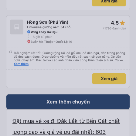
Xem giá
star_rate
Hồng Sơn (Phú Yên)
4.5
Limousine giường nằm 34 chỗ
(1796 đánh giá)
Vòng Xoay Gò Đậu
6 giờ 40 phút
Buôn Ma Thuột - Quốc Lộ 14
Trải nghiệm rất tốt. Giường rộng rãi, có gối ôm, có đèn ngủ, đèn trong phòng
để đọc sách được. Drap giường và mền đều rất sạch sẽ gọn gàng. Xe tiện
nghi, chạy êm. Bác tài và các anh nhân viên cũng thân thiện lịch sự. Có xe
trung chuyển về nội thành thành phố tuy hoà rất tiện. Giá vé hợp lý. Nói
Xem thêm
chung là mình rất ưng ý, cảm ơn nhà xe.
Xem giá
Xem thêm chuyến
Đặt mua vé xe đi Đắk Lắk từ Bến Cát chất
lượng cao và giá vé ưu đãi nhất: 603