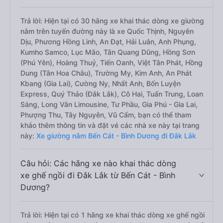
Trả lời: Hiện tại có 30 hãng xe khai thác dòng xe giường
nằm trên tuyến đường này là xe Quốc Thịnh, Nguyên
Dịu, Phương Hồng Linh, An Đạt, Hải Luân, Anh Phụng,
Kumho Samco, Lục Mão, Tân Quang Dũng, Hồng Sơn
(Phú Yên), Hoàng Thuỷ, Tiến Oanh, Việt Tân Phát, Hồng
Dung (Tân Hoa Châu), Trường My, Kim Anh, An Phát
Kbang (Gia Lai), Cường Ny, Nhất Anh, Bốn Luyện
Express, Quý Thảo (Đắk Lắk), Cô Hai, Tuấn Trung, Loan
Sáng, Long Vân Limousine, Tư Phầu, Gia Phú - Gia Lai,
Phượng Thu, Tây Nguyên, Vũ Cẩm, bạn có thể tham
khảo thêm thông tin và đặt vé các nhà xe này tại trang
này:
Xe giường nằm Bến Cát - Bình Dương đi Đắk Lắk
Câu hỏi: Các hãng xe nào khai thác dòng
xe ghế ngồi đi Đắk Lắk từ Bến Cát - Bình
Dương?
Trả lời: Hiện tại có 1 hãng xe khai thác dòng xe ghế ngồi