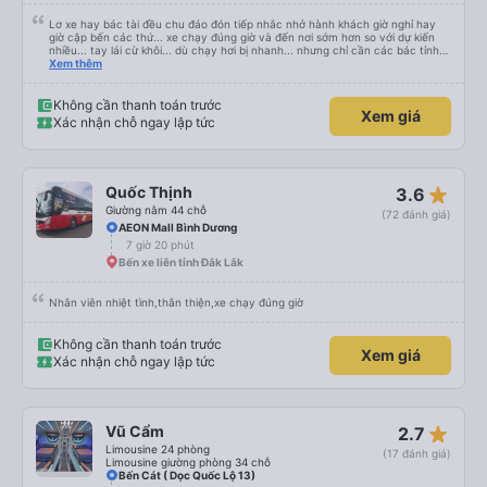
Lơ xe hay bác tài đều chu đáo đón tiếp nhắc nhở hành khách giờ nghỉ hay
giờ cập bến các thứ... xe chạy đúng giờ và đến nơi sớm hơn so với dự kiến
nhiều... tay lái cừ khôi... dù chạy hơi bị nhanh... nhưng chỉ cần các bác tỉnh
táo sức khoẻ đầy đủ và tay lái cứng cáp là được. Tiện nghi rất sạch sẽ và
Xem thêm
thơm tho, lên phát nằm xíu là ngủ được, dễ ngủ... mà động cơ xe chạy không
ồn nhưng không biết người khác sao nhưng mình hơi bị ù tai khi nghe tiếng
máy chạy lâu. Thích hợp và tiện nghi cho ai có nhu cầu từ tphcm (bến xe
Không cần thanh toán trước
Xem giá
miền đông) lên Măng Đen chơi nhé!
Xác nhận chỗ ngay lập tức
star_rate
Quốc Thịnh
3.6
Giường nằm 44 chỗ
(72 đánh giá)
AEON Mall Bình Dương
7 giờ 20 phút
Bến xe liên tỉnh Đắk Lắk
Nhân viên nhiệt tình,thân thiện,xe chạy đúng giờ
Không cần thanh toán trước
Xem giá
Xác nhận chỗ ngay lập tức
star_rate
Vũ Cẩm
2.7
Limousine 24 phòng
(17 đánh giá)
Limousine giường phòng 34 chỗ
Bến Cát ( Dọc Quốc Lộ 13)