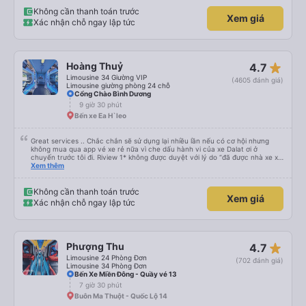
Không cần thanh toán trước
Xem giá
Xác nhận chỗ ngay lập tức
star_rate
Hoàng Thuỷ
4.7
Limousine 34 Giường VIP
(4605 đánh giá)
Limousine giường phòng 24 chỗ
Cổng Chào Bình Dương
9 giờ 30 phút
Bến xe Ea H`leo
Great services .. Chắc chắn sẽ sử dụng lại nhiều lần nếu có cơ hội nhưng
không mua qua app vé xe rẻ nữa vì che dấu hành vi của xe Dalat ơi ở
chuyến trước tôi đi. Riview 1* không được duyệt với lý do “đã được nhà xe xử
lý với khách hàng” trong khi tôi là khách hàng và trải nghiệm của tôi lại nói là
Xem thêm
đã được xử lý. Ai xử lý ?? Tôi không biết nên vẫn mua vé thêm lần này nữa.
Sau lần này cả Cty tôi sẽ xóa app vé xe rẻ Vĩnh viễn vì xử lý tào lao này.
Chúng tôi cũng sẽ viết bài trên các nền tảng về trải nghiệm của tôi cả về
Không cần thanh toán trước
Xem giá
Dalat lẫn vé xe rẻ. Xin cảm ơn.
Xác nhận chỗ ngay lập tức
star_rate
Phượng Thu
4.7
Limousine 24 Phòng Đơn
(702 đánh giá)
Limousine 34 Phòng Đơn
Bến Xe Miền Đông - Quầy vé 13
7 giờ 30 phút
Buôn Ma Thuột - Quốc Lộ 14