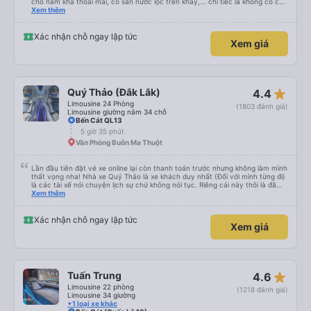
chỗ nằm khá thoải mái, có sẵn nước lọc trên khay,... chỉ tiếc là không có chỗ
để sạc pin thôi. Nhưng vậy cũng quá ổn rồi!
Xem thêm
Xác nhận chỗ ngay lập tức
Xem giá
star_rate
Quý Thảo (Đắk Lắk)
4.4
Limousine 24 Phòng
(1803 đánh giá)
Limousine giường nằm 34 chỗ
Bến Cát QL13
5 giờ 35 phút
Văn Phòng Buôn Ma Thuột
Lần đầu tiên đặt vé xe online lại còn thanh toán trước nhưng không làm mình
thất vọng nha! Nhà xe Quý Thảo là xe khách duy nhất (Đối với mình từng đi)
là các tài xế nói chuyện lịch sự chứ không nói tục. Riêng cái này thôi là đã
đánh giá 5 sao rồi. Chú tài xế còn uống pepsi rất dễ thương chứ không có
Xem thêm
hút thuốc phè phè như các xe khác. Đón trả đúng điểm. Được nằm đúng
giường đã đặt. Nói chung 10 điểm.
Xác nhận chỗ ngay lập tức
Xem giá
star_rate
Tuấn Trung
4.6
Limousine 22 phòng
(1218 đánh giá)
Limousine 34 giường
+1 loại xe khác