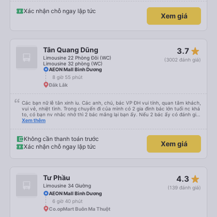
Xác nhận chỗ ngay lập tức
Xem giá
star_rate
Tân Quang Dũng
3.7
Limousine 22 Phòng Đôi (WC)
(3002 đánh giá)
Limousine 32 phòng (WC)
AEON Mall Bình Dương
8 giờ 55 phút
Đắk Lắk
Các bạn nữ lễ tân xinh iu. Các anh, chú, bác VP ĐH vui tính, quan tâm khách,
vui vẻ, nhiệt tình. Trong chuyến đi của mình có 2 gia đình bác lớn tuổi nc khá
to, có bạn nv nhắc nhở thì 2 bác mắng lại bạn ấy. Nếu 2 bác ấy có đánh giá
xấu thì mình ngược lại nha. Bạn ấy nhắc nhở rất đúng. 2 bác nói rất to. To
Xem thêm
đến lỗi mình ngủ còn mơ được câu chuyện các bác nói với nhau xuất hiện
trong giấc mơ của mình luôn. Nên nếu bạn ấy bị phản ánh thì đừng trừ lương
bạn ấy nha. Nếu bạn ấy bị trừ thì bảo bạn ấy liên hệ sđt của mình, mình hỗ
Không cần thanh toán trước
Xem giá
trợ ạ. Số mình đuôi 666, chuyến ĐH-NT ngày 16/1. À các bạn nữ lễ tân xinh
Xác nhận chỗ ngay lập tức
iu còn đổi cho mình phòng đơn sang đôi xong còn note là (một mình) yêu
luôn. Nhưng phòng đôi mà nằm một thì mỗi lần xe rẽ 1 cái là ✈️ Ít đi xe khách
nhưng đủ để đánh giá 10/10.
star_rate
Tư Phầu
4.3
Limousine 34 Giường
(139 đánh giá)
AEON Mall Bình Dương
6 giờ 40 phút
Co.opMart Buôn Ma Thuột