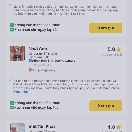
Mọi trải nghiệm dịch vụ đều tốt, mỗi cái xe đón sớm hơn lịch đặt trên app
(chắc do lễ và đã được thông báo trước nhưng vẫn hơi kẹt lịch đã sắp xếp
trước), nhân viên nhiệt tình, lịch sự! Vẫn 5 sao nha!
Không cần thanh toán trước
Xem giá
Xác nhận chỗ ngay lập tức
star_rate
Nhất Anh
5.0
Limousine 24 phòng
(103 đánh giá)
Limousine 34P
AEON Mall Bình Dương Canary
9 giờ 30 phút
Văn phòng Eawy
Do tính chất công việc nên mình thường xuyên đi đi lại lại giữa Sài gòn và
Đaklak , từ khi đi xe Nhất Anh mình thấy rất thoải mái , xe êm ngủ ngon sáng
lên làm việc rất khoẻ , mình thấy nhiều bạn nói phụ xe còn hút thuốc nhiều ,
mình thấy phụ cũng có hút nhưng các bạn ấy cũng để khói ngay chỗ hut
Xem thêm
mùi để tránh ảnh hưởng đến khách , vì thức khuya nên mình cũng thông
cảm cho các bạn được . Còn mọi thứ nhà xe rất ok mình se tiếp tục đi nữa .
Không cần thanh toán trước
Xem giá
Xác nhận chỗ ngay lập tức
star_rate
Việt Tân Phát
4.8
Limousine 34 giường