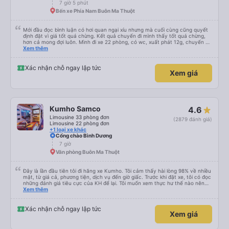
7 giờ 5 phút
Bến xe Phía Nam Buôn Ma Thuột
Mới đầu đọc bình luận có hơi quan ngại xíu nhưng mà cuối cùng cũng quyết
định đặt vì giá tốt quá chừng. Kết quả chuyến đi mình thấy tốt quá chừng,
hơn cả mong đợi luôn. Mình đi xe 22 phòng, có wc, xuất phát 12g, chuyến đi
hôm qua của mình như thế này: 1. Ưu điểm: - Mấy bạn CSKH kỹ tính và dễ
Xem thêm
thương, gọi điện trước check thông tin trước 1 ngày, dặn dò đủ thứ luôn. -
Bác tài và nhân viên xe nói chuyện rất dễ thương và dễ chịu. - Nhà vệ sinh
trên xe sạch sẽ. - Phòng nằm không phải mới kin kít nhưng rất sạch sẽ, êm,
Xác nhận chỗ ngay lập tức
Xem giá
nằm thoải mái cho cả 2 người, mình say xe nhưng nằm thoải mái lắm, có thể
đọc sách được nguyên cả chuyến đi luôn mà. - Xuất phát đúng giờ và mình
đến bến Chu Văn An lúc 19g30, không phải quá trễ đối với mình. 2. Khuyết
điểm: - Chỉ trung chuyển đến bến xe Đà Lạt trong bán kính 5km, mình ở hơi
xa nên tự ra bến. - Mới đầu mình tưởng có trung chuyển dìa Mã Lò nhưng
nhà xe có xin lỗi và báo lại chỉ dừng ở Chu Văn An được thôi. Nếu về Mã Lò
Kumho Samco
4.6
được thì tiện cho mình quá chừng. Do xe dễ thương nên gặp được khách trên
xe ai cũng dễ thương quá luôn, nên chuyến đi hôm qua của mình okela lắm,
Limousine 33 phòng đơn
(2879 đánh giá)
hi vọng nhà xe giữ được phong độ như thế này, đừng bị sa sút nha.
Limousine 22 phòng đơn
+1 loại xe khác
Cổng chào Bình Dương
7 giờ
Văn phòng Buôn Ma Thuột
Đây là lần đầu tiên tôi đi hãng xe Kumho. Tôi cảm thấy hài lòng 98% về nhiều
mặt, từ giá cả, phương tiện, dịch vụ đến giờ giấc. Trước khi đặt xe, tôi có đọc
những đánh giá tiêu cực của KH để lại. Tôi muốn xem thực hư thế nào nên
thử 1 lần cho biết. Có thể do tôi may mắn, tôi đã 0 gặp phải những điều tệ
Xem thêm
hại nào. Tuy nhiên, chuyến đi sẽ trọn vẹn hơn, nếu như anh phụ xe nhiệt
tình, có trách nhiệm đừng nói chuyện điện thoại quá nhiều và ầm ỉ suốt 1
quảng đường đầu. Tôi sẽ tiếp tục ủng hộ nhà xe. Hy vọng lần sau sẽ tốt hơn.
Xác nhận chỗ ngay lập tức
Xem giá
Chân thành cám ơn nhà xe.