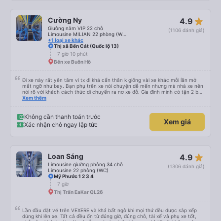
star_rate
Cường Ny
4.9
Giường nằm VIP 22 chỗ
(1106 đánh giá)
Limousine MILIAN 22 phòng (WC)
+1 loại xe khác
Thị xã Bến Cát (Quốc lộ 13)
7 giờ 10 phút
Bến xe Buôn Hồ
Đi xe này rất yên tâm vì tx đi khá cẩn thân k giống vài xe khác mỗi lần mở
mắt ngỡ như bay. Bạn phụ trên xe nói chuyện dễ mến nhưng mà nhà xe nên
nói rõ với khách cách thức di chuyển ra nơ xe đỗ. Gia đình mình có tận 2 bé
nhỏ tay xách nách mang mà mình bị xoay vòng vòng đi bộ đến khu đỗ xe thì
Xem thêm
chân chảy máo luôn é 🥲 còn lại 10 đỉm
Không cần thanh toán trước
Xem giá
Xác nhận chỗ ngay lập tức
star_rate
Loan Sáng
4.9
Limousine giường phòng 34 chỗ
(1306 đánh giá)
Limousine 22 phòng (WC)
Mỹ Phước 1 2 3 4
7 giờ
Thị Trấn EaKar QL26
Lần đầu đặt vé trên VEXERE và khá bất ngờ khi mọi thứ đều được sắp xếp
đúng khi lên xe. Tất cả đều ổn từ đúng giờ, đúng chỗ, tài xế và phụ xe tốt,