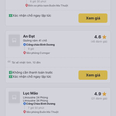
6 giờ 30 phút
Bến xe phía nam Buôn Ma Thuột
Xác nhận chỗ ngay lập tức
Xem giá
star_rate
An Đạt
4.6
Giường nằm 41 chỗ
(45 đánh giá)
Cổng chào Bình Dương
9 giờ
Văn phòng Cưmgar
Tài xế nhiệt tình. 10 đỉm
Không cần thanh toán trước
Xem giá
Xác nhận chỗ ngay lập tức
star_rate
Lục Mão
4.9
Limousine 24 Phòng
(21 đánh giá)
Limousine 34 Phòng
Cổng Chào Bình Dương
7 giờ 50 phút
Văn phòng Buôn Ma Thuột