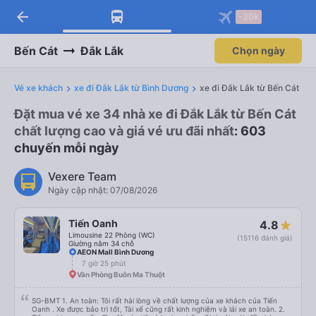
arrow_back
-30k
Bến Cát
Đắk Lắk
Chọn ngày
Vé xe khách
xe đi Đắk Lắk từ Bình Dương
xe đi Đắk Lắk từ Bến Cát
Đặt mua vé xe 34 nhà xe đi Đắk Lắk từ Bến Cát
chất lượng cao và giá vé ưu đãi nhất
: 603
chuyến mỗi ngày
Vexere Team
Ngày cập nhật: 07/08/2026
Tiến Oanh
4.8
Limousine 22 Phòng (WC)
(15116 đánh giá)
Giường nằm 34 chỗ
AEON Mall Bình Dương
7 giờ 25 phút
Văn Phòng Buôn Ma Thuột
SG-BMT 1. An toàn: Tôi rất hài lòng về chất lượng của xe khách của Tiến
Oanh . Xe được bảo trì tốt, Tài xế cũng rất kinh nghiệm và lái xe an toàn. 2.