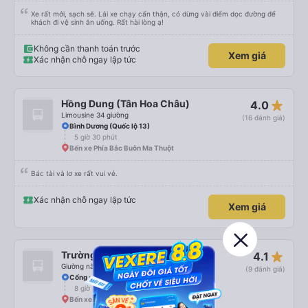
Xe rất mới, sạch sẽ. Lái xe chạy cẩn thận, có dừng vài điểm dọc đường để
khách đi vệ sinh ăn uống. Rất hài lòng ạ!
Không cần thanh toán trước
Xem giá
Xác nhận chỗ ngay lập tức
star_rate
Hồng Dung (Tân Hoa Châu)
4.0
Limousine 34 giường
(16 đánh giá)
Bình Dương (Quốc lộ 13)
5 giờ 30 phút
Bến xe Phía Bắc Buôn Ma Thuột
Bác tài và lơ xe rất vui vẻ.
Xác nhận chỗ ngay lập tức
Xem giá
star_rate
Trường My
4.1
Giường nằm 41 chỗ
(9 đánh giá)
Cổng chào Bình Dương
8 giờ 35 phút
Bến xe Ea Súp