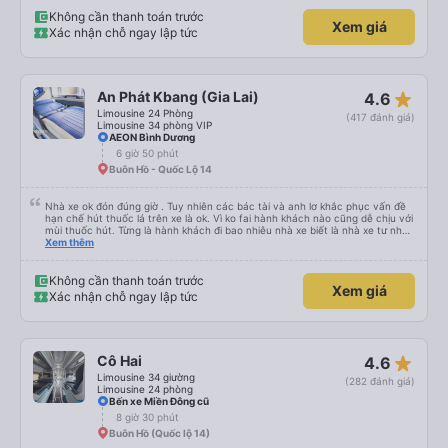
Không cần thanh toán trước
Xem giá
Xác nhận chỗ ngay lập tức
star_rate
An Phát Kbang (Gia Lai)
4.6
Limousine 24 Phòng
(417 đánh giá)
Limousine 34 phòng VIP
AEON Bình Dương
6 giờ 50 phút
Buôn Hồ - Quốc Lộ 14
Nhà xe ok đón đúng giờ . Tuy nhiên các bác tài và anh lơ khắc phục vấn đề
hạn chế hút thuốc lá trên xe là ok. Vì ko fai hành khách nào cũng dễ chịu với
mùi thuốc hút. Từng là hành khách đi bao nhiêu nhà xe biết là nhà xe tư nhân
, nhưng hãy theo cách vận hành của Phương Trang Busline, từ tổng đài cho
Xem thêm
tới nội quy... Vé có mắc 1 chúc cũng chấp nhận đc..
Không cần thanh toán trước
Xem giá
Xác nhận chỗ ngay lập tức
star_rate
Cô Hai
4.6
Limousine 34 giường
(282 đánh giá)
Limousine 24 phòng
Bến xe Miền Đông cũ
8 giờ 30 phút
Buôn Hồ (Quốc lộ 14)