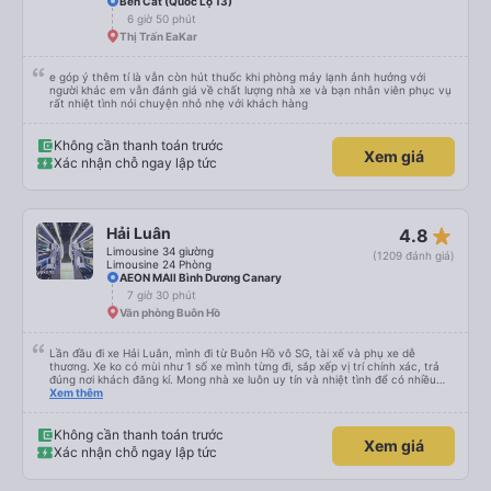
Bến Cát (Quốc Lộ 13)
6 giờ 50 phút
Thị Trấn EaKar
e góp ý thêm tí là vẫn còn hút thuốc khi phòng máy lạnh ảnh hưởng với
người khác em vẫn đánh giá về chất lượng nhà xe và bạn nhân viên phục vụ
rất nhiệt tình nói chuyện nhỏ nhẹ với khách hàng
Không cần thanh toán trước
Xem giá
Xác nhận chỗ ngay lập tức
star_rate
Hải Luân
4.8
Limousine 34 giường
(1209 đánh giá)
Limousine 24 Phòng
AEON MAll Bình Dương Canary
7 giờ 30 phút
Văn phòng Buôn Hồ
Lần đầu đi xe Hải Luân, mình đi từ Buôn Hồ vô SG, tài xế và phụ xe dễ
thương. Xe ko có mùi như 1 số xe mình từng đi, sắp xếp vị trí chính xác, trả
đúng nơi khách đăng kí. Mong nhà xe luôn uy tín và nhiệt tình để có nhiều
khách hàng hơn nữa
Xem thêm
Không cần thanh toán trước
Xem giá
Xác nhận chỗ ngay lập tức