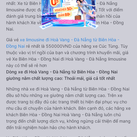
nhất: Xe từ Biên Hòa - Đồng Nai đi Hoà Vang - Đà Nẵng
limousine được đánh giá chung có chất lượng Tốt với điểm
đánh giá trung bình từ 4.0/5 dựa trên 9047 phản hồi của
hành khách Xe về Hoà Vang - Đà Nẵng từ Biên Hòa - Đồng
Nai.
Giá vé
xe limousine đi Hoà Vang - Đà Nẵng từ Biên Hòa -
Đồng Nai
rẻ nhất là 550000VND của hãng xe Cúc Tùng. Tùy
thuộc vào vị trí ngồi của bạn và chương trình khuyến mãi, giá
vé Xe Biên Hòa - Đồng Nai đi Hoà Vang - Đà Nẵng limousine
này có thể sẽ rẻ hơn
Dòng xe đi Hoà Vang - Đà Nẵng từ Biên Hòa - Đồng Nai
giường nằm chất lượng cao: Thoải mái, giá cả tốt nhất
Những nhà xe đi Hoà Vang - Đà Nẵng từ Biên Hòa - Đồng Nai
đều sở hữu những xe giường nằm chất lượng cao. Trên xe
được trang bị đầy đủ các trang thiết bị hiện đại phục vụ cho
nhu cầu di chuyển của hành khách. Bên cạnh đó, các hãng xe
khách Biên Hòa - Đồng Nai Hoà Vang - Đà Nẵng luôn chú
trọng đến chất lượng dịch vụ, không ngừng cải thiện để mang
đến trải nghiệm hoàn hảo cho hành khách.