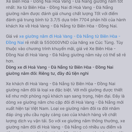
Xe Biên Hòa - Đồng Nai Hoà Vang - Đà Nẵng giường nằm tốt
nhất: Xe từ Biên Hòa - Đồng Nai đi Hoà Vang - Đà Nẵng
giường nằm được đánh giá chung chất lượng Tốt với điểm
đánh giá trung bình từ 3.7/5 dựa trên 7704 phản hồi của hành
khách Xe về Hoà Vang - Đà Nẵng từ Biên Hòa - Đồng Nai.
Giá vé
xe giường nằm đi Hoà Vang - Đà Nẵng từ Biên Hòa -
Đồng Nai
rẻ nhất là 550000VND của hãng xe Cúc Tùng. Tùy
thuộc vào chương trình khuyến mãi, giá vé Xe Biên Hòa -
Đồng Nai đi Hoà Vang - Đà Nẵng giường nằm này có thể sẽ rẻ
hơn.
Dòng xe đi Hoà Vang - Đà Nẵng từ Biên Hòa - Đồng Nai
giường nằm đôi: Riêng tư, đầy đủ tiện nghi
Xe khách đi Hoà Vang - Đà Nẵng từ Biên Hòa - Đồng Nai
giường nằm đôi là loại xe đặc biệt. Với mỗi giường được thiết
kế như một phòng ngủ khách sạn sang trọng, hiện đại. Đây là
dòng xe giường nằm cho cặp đôi đi Hoà Vang - Đà Nẵng mới
xuất hiện tại Việt Nam. Loại xe giường nằm đôi ra đời nhằm
đáp ứng yêu cầu ngày càng cao của khách hàng về chất
lượng dịch vụ vận tải. So với xe giường nằm thông thường, xe
giường nằm đôi đi Hoà Vang - Đà Nẵng có nhiều ưu điểm và