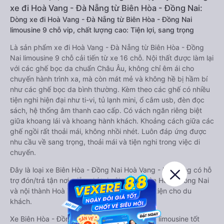
xe đi Hoà Vang - Đà Nẵng từ Biên Hòa - Đồng Nai:
Dòng xe đi Hoà Vang - Đà Nẵng từ Biên Hòa - Đồng Nai
limousine 9 chỗ vip, chất lượng cao: Tiện lợi, sang trọng
Là sản phẩm xe đi Hoà Vang - Đà Nẵng từ Biên Hòa - Đồng
Nai limousine 9 chỗ cải tiến từ xe 16 chỗ. Nội thất được làm lại
với các ghế bọc da chuẩn Châu Âu, không chỉ êm ái cho
chuyến hành trình xa, mà còn mát mẻ và không hề bị hầm bí
như các ghế bọc da bình thường. Kèm theo các ghế có nhiều
tiện nghi hiện đại như ti-vi, tủ lạnh mini, ổ cắm usb, đèn đọc
sách, hệ thống âm thanh cao cấp. Có vách ngăn riêng biệt
giữa khoang lái và khoang hành khách. Khoảng cách giữa các
ghế ngồi rất thoải mái, không nhồi nhét. Luôn đáp ứng được
nhu cầu về sang trọng, thoải mái và tiện nghi trong việc di
chuyển.
Đây là loại xe Biên Hòa - Đồng Nai Hoà Vang - Đà Nẵng có hỗ
trợ đón/trả tận nơi miễn phí tại nội thành Biên Hòa - Đồng Nai
và nội thành Hoà Vang - Đà Nẵng, rất thuận tiện cho du
khách.
Xe Biên Hòa - Đồng Nai Hoà Vang - Đà Nẵng limousine tốt