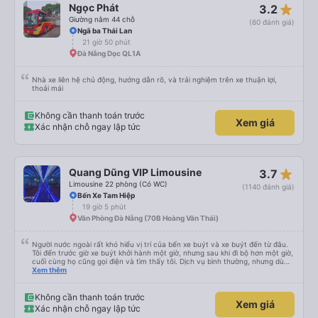
ngồi cực kỳ thoải mái; cuối cùng tôi ngủ thẳng giấc từ 11 giờ đêm cho đến khi
star_rate
Ngọc Phát
3.2
đến Sài Gòn. Nhưng có ba điểm trừ: - Xe buýt đưa đón thứ hai rõ ràng là
không an toàn (xem ảnh) - Ghế của tôi bị kẹt ở chế độ ngả lưng / không thể
Giường nằm 44 chỗ
(60 đánh giá)
ngồi thẳng dậy - Tài xế ban ngày bật nhạc rock với âm lượng rất lớn. May
Ngã ba Thái Lan
mắn là anh ấy đã tắt loa phía sau khi được yêu cầu, nhưng hãy cẩn thận nếu
21 giờ 50 phút
bạn chọn chỗ ngồi phía trước. Nhìn chung, tôi vẫn sẽ sử dụng dịch vụ này
nếu giá cả phải chăng.
Đà Nẵng Dọc QL1A
Nhà xe liên hệ chủ động, hướng dẫn rõ, và trải nghiệm trên xe thuận lợi,
thoải mái
Không cần thanh toán trước
Xem giá
Xác nhận chỗ ngay lập tức
star_rate
Quang Dũng VIP Limousine
3.7
Limousine 22 phòng (Có WC)
(1140 đánh giá)
Bến Xe Tam Hiệp
19 giờ 5 phút
Văn Phòng Đà Nẵng (70B Hoàng Văn Thái)
Người nước ngoài rất khó hiểu vị trí của bến xe buýt và xe buýt đến từ đâu.
Tôi đến trước giờ xe buýt khởi hành một giờ, nhưng sau khi đi bộ hơn một giờ,
cuối cùng họ cũng gọi điện và tìm thấy tôi. Dịch vụ bình thường, nhưng dù
sao thì tôi ngủ ngon hơn ở khách sạn vì tôi rất thoải mái. Sẽ tuyệt hơn nếu
Xem thêm
tiếng còi xe bớt to hơn. Nhưng tôi thích nó nên tôi cho điểm tối đa. Cảm ơn
bạn rất nhiều.
Không cần thanh toán trước
Xem giá
Xác nhận chỗ ngay lập tức