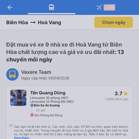
arrow_back
-30k
Biên Hòa
Hoà Vang
Chọn ngày
Đặt mua vé xe 9 nhà xe đi Hoà Vang từ Biên
Hòa chất lượng cao và giá vé ưu đãi nhất
: 13
chuyến mỗi ngày
Vexere Team
Ngày cập nhật: 06/08/2026
Tân Quang Dũng
3.7
Limousine 32 phòng (WC)
(2999 đánh giá)
Limousine 22 Phòng Đôi (WC)
Bến Xe An Sương
20 giờ
Văn Phòng Đà Nẵng
Các bạn nữ lễ tân xinh iu. Các anh, chú, bác VP ĐH vui tính, quan tâm khách,
vui vẻ, nhiệt tình. Trong chuyến đi của mình có 2 gia đình bác lớn tuổi nc khá
to, có bạn nv nhắc nhở thì 2 bác mắng lại bạn ấy. Nếu 2 bác ấy có đánh giá
xấu thì mình ngược lại nha. Bạn ấy nhắc nhở rất đúng. 2 bác nói rất to. To
Xem thêm