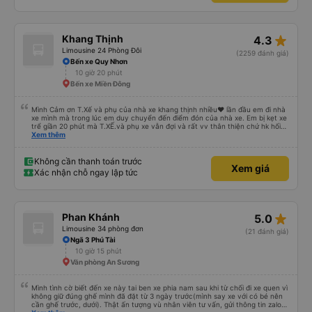
star_rate
Khang Thịnh
4.3
Limousine 24 Phòng Đôi
(2259 đánh giá)
Bến xe Quy Nhơn
10 giờ 20 phút
Bến xe Miền Đông
Mình Cảm ơn T.Xế và phụ của nhà xe khang thịnh nhiều❤️ lần đầu em đi nhà
xe mình mà trong lúc em duy chuyển đến điểm đón của nhà xe. Em bị kẹt xe
trể giần 20 phút mà T.XẾ.và phụ xe vẫn đợi và rất vv thân thiện chứ hk hối
mình như những nhà xe khác. Xe mình đi là loại xe 24p đôi . xe có rèm kéo
Xem thêm
nên mình thấy rất là riêng tư và đầy đầy đủ tiện nghi .xe đi từ sài gòn về quy
nhơn xe dùng tới 3 trạm dùng chân .xe dùng 2 trạm để mn đi wc ở cây xăng
.và 1 trạm. Dùng cho mn ăn ún. Dù 2 trạm dùng ở cây xăng để xe nộp nhiên
Không cần thanh toán trước
Xem giá
liệu và cho mn đi wc nhưng nhà wc của cây xăng nhà xe này dùng rất chi là
Xác nhận chỗ ngay lập tức
sạch sẽ. Hk có mùi khó chiệu như những trạm khác. Mà hình như nhà xe này
chạy ra tới quãng ngãi.và trả khách dọc quốc lộ 1a Nên Rất là tiện cho mn
luôn😍 Mình đi chuyến xe mình hk chê chổ nào đc luôn.xe rất là mới luôn.
T.XẾ chạy rất em hk bị dồng như những xe khác❤️. Chúc nhà xe ngày càng
phát triển mạnh hơn🥰
star_rate
Phan Khánh
5.0
Limousine 34 phòng đơn
(21 đánh giá)
Ngã 3 Phú Tài
10 giờ 15 phút
Văn phòng An Sương
Mình tình cờ biết đến xe này tai ben xe phia nam sau khi từ chối đi xe quen vì
không giữ đúng ghế mình đã đặt từ 3 ngày trước(mình say xe với có bé nên
cần ghế trước, dưới). Thật ấn tượng vù nhân viên tư vấn, gửi thông tin zalo