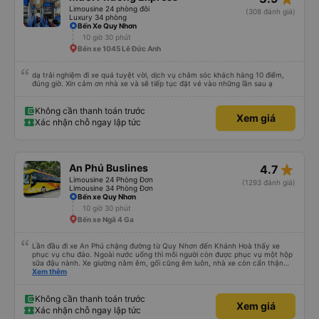
Limousine 24 phòng đôi
(308 đánh giá)
Luxury 34 phòng
Bến Xe Quy Nhơn
10 giờ 30 phút
Bến xe 1045 Lê Đức Anh
dạ trải nghiệm đi xe quá tuyệt vời, dịch vụ chăm sóc khách hàng 10 điểm,
đúng giờ. Xin cảm ơn nhà xe và sẽ tiếp tục đặt vé vào những lần sau ạ
Không cần thanh toán trước
Xem giá
Xác nhận chỗ ngay lập tức
star_rate
An Phú Buslines
4.7
Limousine 24 Phòng Đơn
(1293 đánh giá)
Limousine 34 Phòng Đơn
Bến xe Quy Nhơn
10 giờ 30 phút
Bến xe Ngã 4 Ga
Lần đầu đi xe An Phú chặng đường từ Quy Nhơn đến Khánh Hoà thấy xe
phục vụ chu đáo. Ngoài nước uống thì mỗi người còn được phục vụ một hộp
sữa đậu nành. Xe giường nằm êm, gối cũng êm luôn, nhà xe còn cẩn thận
treo thêm ở mỗi giường một cái giỏ nhỏ để đựng chai nước uống tránh rớt.
Xem thêm
Lái xe chạy an toàn, không phóng nhanh vượt ẩu. Dù lúc đi xe trống rất
nhiều chỗ những xe chỉ đón những khách đã đặt xe trước, không đón khách
ngoài (với số tiền bỏ ra cho tuyến đường như vậy thì thấy rất tốt)
Không cần thanh toán trước
Xem giá
Xác nhận chỗ ngay lập tức