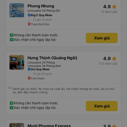
Google Dịch để giao tiếp với họ. Hy vọng bài đánh giá này sẽ giúp ích cho
star_rate
Phong Nhung
4.9
bạn khi đi
Limousine 24 Phòng Đôi
(5 đánh giá)
Big C Quy Nhơn
12 giờ 10 phút
Trạm Sài Gòn
Không cần thanh toán trước
Xem giá
Xác nhận chỗ ngay lập tức
star_rate
Hưng Thịnh (Quảng Ngãi)
4.9
Limousine 24 Phòng
(110 đánh giá)
Limousine 34 Phòng Đơn
Go! Quy Nhơn
10 giờ 50 phút
Linh Xuân
Đánh giá cá nhân: Xe chạy ko vượt ẩu, hơi chậm nhưng an toàn, ko có mùi
xe, đón đậu nhanh chóng
Không cần thanh toán trước
Xem giá
Xác nhận chỗ ngay lập tức
star_rate
Mười Phương Express
3.9