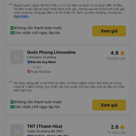
Người nước ngoài rất khó hiểu vị trí của bến xe buýt và xe buýt đến từ đâu.
Tôi đến trước giờ xe buýt khởi hành một giờ, nhưng sau khi đi bộ hơn một giờ,
cuối cùng họ cũng gọi điện và tìm thấy tôi. Dịch vụ bình thường, nhưng dù
sao thì tôi ngủ ngon hơn ở khách sạn vì tôi rất thoải mái. Sẽ tuyệt hơn nếu
Xem thêm
tiếng còi xe bớt to hơn. Nhưng tôi thích nó nên tôi cho điểm tối đa. Cảm ơn
bạn rất nhiều.
Không cần thanh toán trước
Xem giá
Xác nhận chỗ ngay lập tức
star_rate
Quốc Phong Limousine
4.8
Limousine 24 phòng
(36 đánh giá)
Bến Xe Quy Nhơn
11 giờ
Trạm Thủ Đức
Xe chạy đúng giờ vs lộ trình dự kiến. Vì thích ngắm cảnh nên kính xe trong
cũng là 1 điểm cộng, tuy nhiên sẽ còn tuyệt vời hơn nếu nhà xe đầu tư chăn
nệm gối mới.
Không cần thanh toán trước
Xem giá
Xác nhận chỗ ngay lập tức
star_rate
TNT (Thanh Hóa)
2.6
Cabin 22 phòng đôi (WC)
(11 đánh giá)