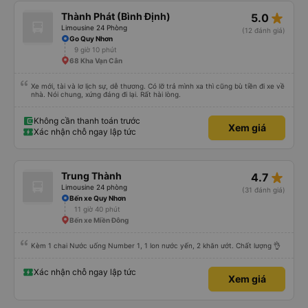
star_rate
Thành Phát (Bình Định)
5.0
Limousine 24 Phòng
(12 đánh giá)
Go Quy Nhơn
9 giờ 10 phút
68 Kha Vạn Cân
Xe mới, tài và lơ lịch sự, dễ thương. Có lỡ trả mình xa thì cũng bù tiền đi xe về
nhà. Nói chung, xứng đáng đi lại. Rất hài lòng.
Không cần thanh toán trước
Xem giá
Xác nhận chỗ ngay lập tức
star_rate
Trung Thành
4.7
Limousine 24 phòng
(31 đánh giá)
Bến xe Quy Nhơn
11 giờ 40 phút
Bến xe Miền Đông
Kèm 1 chai Nước uống Number 1, 1 lon nước yến, 2 khăn ướt. Chất lượng 👌
Xác nhận chỗ ngay lập tức
Xem giá