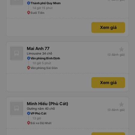
Thành phố Quy Nhơn
14 giờ 15 phút
Suối Tiên
Xem giá
star_rate
Mai Anh 77
Limousine 34 chỗ
(0 đánh giá)
Văn phòng Bình Định
10 giờ 5 phút
Văn phòng Sài Gòn
Xem giá
star_rate
Minh Hiếu (Phù Cát)
Giường nằm 40 chỗ
(0 đánh giá)
VP Phù Cát
13 giờ
Bãi xe Đệ Nhất