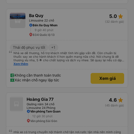
star_rate
Ba Quy
5.0
Limousine 22 chỗ
(32 đánh giá)
Bến Xe Quy Nhơn
9 giờ 40 phút
834 Quốc lộ 13
Thái độ phục vụ tốt
+1
Nhà xe dễ thương, hỗ trợ khách nhiệt tình khi gặp vấn đề. Còn chuẩn bị
thuốc say xe cho hành khách tí hon quên mang nữa chứ. Nói chung là dễ
thương xỉu nha, 5 🌟 cho chất lượng và dịch vụ nhee. Sẽ quay lại nếu có dịp
cần 💕
Xem thêm
Không cần thanh toán trước
Xem giá
Xác nhận chỗ ngay lập tức
star_rate
Hoàng Gia 77
4.6
Giường nằm 34 chỗ
(45 đánh giá)
Limousine 24 Phòng
Văn phòng Tam Quan
12 giờ 30 phút
Văn phòng Sài Gòn
nhà xe có trung chuyển nội thành chở tận nơi.rước tận nhà nên mình cũng