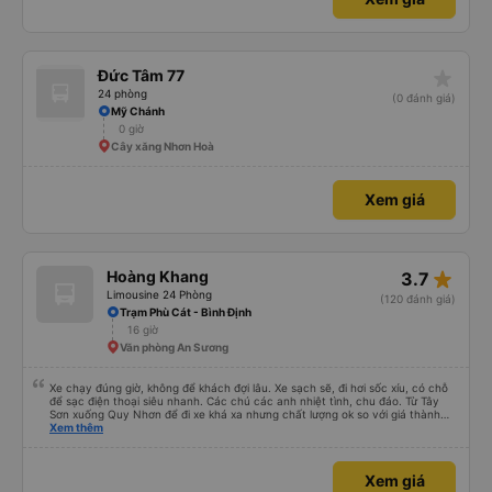
star_rate
Đức Tâm 77
24 phòng
(0 đánh giá)
Mỹ Chánh
0 giờ
Cây xăng Nhơn Hoà
Xem giá
star_rate
Hoàng Khang
3.7
Limousine 24 Phòng
(120 đánh giá)
Trạm Phù Cát - Bình Định
16 giờ
Văn phòng An Sương
Xe chạy đúng giờ, không để khách đợi lâu. Xe sạch sẽ, đi hơi sốc xíu, có chỗ
để sạc điện thoại siêu nhanh. Các chú các anh nhiệt tình, chu đáo. Từ Tây
Sơn xuống Quy Nhơn để đi xe khá xa nhưng chất lượng ok so với giá thành
chung.
Xem thêm
Xem giá