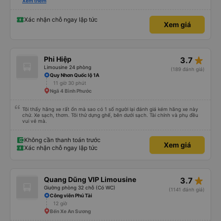
rõ ràng, chuyên nghiệp. Đi đúng giờ, xe mới toanh, sạch sẽ thơm tho, buồng
Xem thêm
rộng, đẹp, ghế có chế độ matxa bên cạnh các chức năng thông thường như
nâng, hạ xuống phần đầu, chân, ổ sạc pin, ... thích view ngắm cảnh cực chill,
các anh tài và lơ cũng cực dễ thương, tâm lý. 10 điểm không nhưng. Mình sẽ
Xác nhận chỗ ngay lập tức
Xem giá
lưu lại để giới thiệu người nhà, bạn bè đi xe này. ưng hết sức. Giờ thấy may
mắn vì cảm ơn xe kia để mình bít đến xe này
star_rate
Phi Hiệp
3.7
Limousine 24 phòng
(189 đánh giá)
Quy Nhơn Quốc lộ 1A
11 giờ 30 phút
Ngã 4 Bình Phước
Tôi thấy hãng xe rất ổn mà sao có 1 số người lại đánh giá kém hãng xe này
chứ. Xe sạch, thơm. Tôi thử dựng ghế, bên dưới sạch. Tài chính và phụ đều
vui vẻ mà.
Không cần thanh toán trước
Xem giá
Xác nhận chỗ ngay lập tức
star_rate
Quang Dũng VIP Limousine
3.7
Giường phòng 32 chỗ (Có WC)
(1141 đánh giá)
Công viên Phú Tài
12 giờ
Bến Xe An Sương