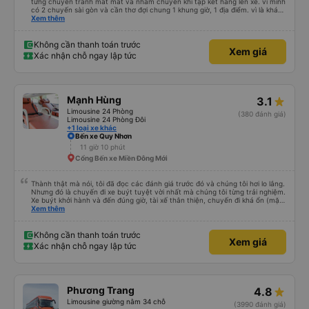
từng chuyến tránh mất mát và nhầm chuyến khi tập kết hàng lên xe. vì mình
có 2 chuyến sài gòn và cần thơ đợi chung 1 khung giờ, 1 địa điểm. vì là khách
thân thiết của quý công ty nên rất hài lòng và tin tưởng. tuy nhiên rất mong
Xem thêm
muốn đội ngũ nhân viên anh chị em nhà xe cùng nhau cải thiện ngày một
phát triển. 2) đồng nhất về cách giao tiếp và CSKH nhẹ nhàng, chu đáo nữa
thì chắc chắn quy công ty là nhà xe được yêu thích và lựa chọn số 1 quy
Không cần thanh toán trước
Xem giá
nhơn. rất cảm ơn quý anh chị em cty cũng như chị Thảo đã lắng nghe và
Xác nhận chỗ ngay lập tức
tiếp nhận. " khách hàng thân thiết nhiều năm của nhà xe từ thời sinh viên"
Mạnh Hùng
3.1
Limousine 24 Phòng
(380 đánh giá)
Limousine 24 Phòng Đôi
+1 loại xe khác
Bến xe Quy Nhơn
11 giờ 10 phút
Cổng Bến xe Miền Đông Mới
Thành thật mà nói, tôi đã đọc các đánh giá trước đó và chúng tôi hơi lo lắng.
Nhưng đó là chuyến đi xe buýt tuyệt vời nhất mà chúng tôi từng trải nghiệm.
Xe buýt khởi hành và đến đúng giờ, tài xế thân thiện, chuyến đi khá ổn (mặc
dù vẫn hơi xóc, nhưng đó là đặc trưng của Việt Nam ^^), và chỗ ngồi thoải
Xem thêm
mái. Chúng tôi thực sự rất hài lòng.
Không cần thanh toán trước
Xem giá
Xác nhận chỗ ngay lập tức
Phương Trang
4.8
Limousine giường nằm 34 chỗ
(3990 đánh giá)