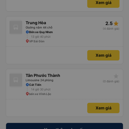
Xem giá
star_rate
Trung Hòa
2.5
Giường nằm 44 chỗ
(4 đánh giá)
Bến xe Quy Nhơn
13 giờ 40 phút
VP Sài Gòn
Xem giá
star_rate
Tân Phước Thành
Limousine 24 phòng
(0 đánh giá)
Cát Tiến
14 giờ 30 phút
bến xe Vĩnh Lộc
Xem giá