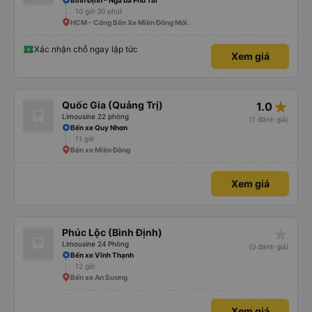
Bình Định - Ngã ba Phú Tài
10 giờ 30 phút
HCM - Cổng Bến Xe Miền Đông Mới.
Xác nhận chỗ ngay lập tức
Xem giá
star_rate
Quốc Gia (Quảng Trị)
1.0
Limousine 22 phòng
(1 đánh giá)
Bến xe Quy Nhơn
11 giờ
Bến xe Miền Đông
Xem giá
star_rate
Phúc Lộc (Bình Định)
Limousine 24 Phòng
(0 đánh giá)
Bến xe Vĩnh Thạnh
12 giờ
Bến xe An Sương
Xem giá