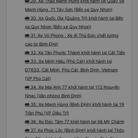
🚌 29. Xe Thảo Mạnh Hùng khởi hành tại Quầy vé
Mạnh Hùng, 71 Tây Sơn (Bến xe Quy Nhơn)
🚌 30. Xe Quốc Gia (Quảng Trị) khởi hành tại Bến
xe Quy Nhơn (Bến xe Quy Nhơn)
🚌 31. Xe Vũ Phong : Xe đi Thủ Đức chất lượng
cao từ Bình Định
🚌 32. Xe Tân Phước Thành khởi hành tại Cát Tiến
🚌 33. Xe Minh Hiếu (Phù Cát) khởi hành tại
ĐT633, Cát Minh, Phù Cát, Bình Định, Vietnam
(VP Phù Cát)
🚌 34. Xe Mai Anh 77 khởi hành tại 113 Nguyễn
Nhạc (Văn phòng Bình Định)
🚌 35. Xe Mạnh Hùng (Bình Định) khởi hành tại 19
Trần Phú (VP Diêu Trì)
🚌 36. Xe Đức Tâm 77 khởi hành tại Xã Mỹ Chánh
🚌 37. Xe Phúc Lộc (Bình Định) khởi hành tại Thôn