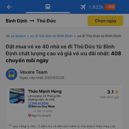
arrow_back
Tải app Vexere ngay!
Tải app Vexere
1.822
k
-30k
Mở app
Mở app
Nhận ưu đãi thành viên độc
-30k/ghế khi đặt vé máy bay qua
quyền
app
Bình Định
Thủ Đức
Chọn ngày
Vé xe khách
xe đi Sài Gòn từ Bình Định
xe đi Thủ Đức từ Bình Định
Đặt mua vé xe 40 nhà xe đi Thủ Đức từ Bình
Định chất lượng cao và giá vé ưu đãi nhất
: 408
chuyến mỗi ngày
Vexere Team
Ngày cập nhật: 09/08/2026
Thảo Mạnh Hùng
3.1
Limousine 22 Phòng Đôi
(368 đánh giá)
Giường nằm 4x chỗ
+1 loại xe khác
Bến xe Quy Nhơn
11 giờ 15 phút
Ngã Tư Amata
quý công ty nên: 1) kiểm tra và dán tem hành lý cho khách theo màu của