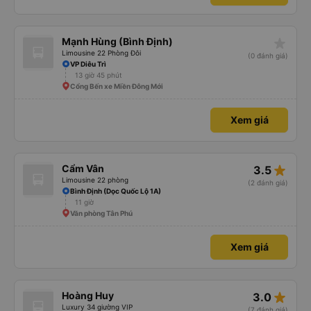
star_rate
Mạnh Hùng (Bình Định)
Limousine 22 Phòng Đôi
(0 đánh giá)
VP Diêu Trì
13 giờ 45 phút
Cổng Bến xe Miền Đông Mới
Xem giá
star_rate
Cẩm Vân
3.5
Limousine 22 phòng
(2 đánh giá)
Bình Định (Dọc Quốc Lộ 1A)
11 giờ
Văn phòng Tân Phú
Xem giá
star_rate
Hoàng Huy
3.0
Luxury 34 giường VIP
(7 đánh giá)