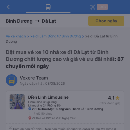
arrow_back
Tải app Vexere ngay!
Tải app Vexere
-30k
Mở app
Mở app
Nhận ưu đãi thành viên độc
-30k/ghế khi đặt vé máy bay qua
quyền
app
Bình Dương
Đà Lạt
Chọn ngày
Vé xe khách
xe đi Lâm Đồng từ Bình Dương
xe đi Đà Lạt từ Bình
Dương
Đặt mua vé xe 10 nhà xe đi Đà Lạt từ Bình
Dương chất lượng cao và giá vé ưu đãi nhất
: 87
chuyến mỗi ngày
Vexere Team
Ngày cập nhật: 08/08/2026
Điền Linh Limousine
4.1
Limousine 36 giường
(6377 đánh giá)
Limousine 24 Phòng Đôi
VP Thủ Dầu Một - Công viên Thanh Lễ - Bình Dương
7 giờ 50 phút
VP Đà Lạt 192 Xô Viết Nghệ Tỉnh
Cảm ơn bạn rất nhiều. Nếu bạn muốn sử dụng xe cabin từ Phú Mỹ Hưng đi