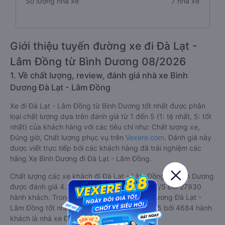
Số lượng nhà xe
7 nhà xe
Giới thiệu tuyến đường xe đi Đà Lạt -
Lâm Đồng từ Bình Dương 08/2026
1. Về chất lượng, review, đánh giá nhà xe Bình
Dương Đà Lạt - Lâm Đồng
Xe đi Đà Lạt - Lâm Đồng từ Bình Dương tốt nhất được phân
loại chất lượng dựa trên đánh giá từ 1 đến 5 (1: tệ nhất, 5: tốt
nhất) của khách hàng với các tiêu chí như: Chất lượng xe,
Đúng giờ, Chất lượng phục vụ trên
Vexere.com
. Đánh giá này
được viết trực tiếp bởi các khách hàng đã trải nghiệm các
hãng Xe Bình Dương đi Đà Lạt - Lâm Đồng.
Chất lượng các xe khách đi Đà Lạt - Lâm Đồng từ Bình Dương
được đánh giá 4.3, với điểm trung bình là 4.3/5 bởi 27930
hành khách. Trong đó hãng xe khách Bình Dương Đà Lạt -
Lâm Đồng tốt nhất tuyến được đánh giá 4.9/5 bởi 4684 hành
khách là nhà xe Đà Lạt ơi.