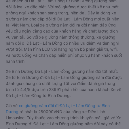
Xe khách đi Đà Lạt - Lâm Đồng từ Bình Dương giường nằm
đôi là loại xe đặc biệt. Với mỗi giường được thiết kế như một
phòng ngủ khách sạn sang trọng, hiện đại. Đây là dòng xe
giường nằm cho cặp đôi đi Đà Lạt - Lâm Đồng mới xuất hiện
tại Việt Nam. Loại xe giường nằm đôi ra đời nhằm đáp ứng
yêu cầu ngày càng cao của khách hàng về chất lượng dịch
vụ vận tải. So với xe giường nằm thông thường, xe giường
nằm đôi đi Đà Lạt - Lâm Đồng có nhiều ưu điểm và tiện nghi
vượt trội. Màn hình LCD với hàng nghìn bộ phim giải trí, wifi,
và nước uống và chăn đắp miễn phí phục vụ hành khách suốt
hành trình.
Xe Bình Dương Đà Lạt - Lâm Đồng giường nằm đôi tốt nhất:
Xe từ Bình Dương đi Đà Lạt - Lâm Đồng giường nằm đôi được
đánh giá chung có chất lượng Tốt với điểm đánh giá trung
bình từ 4.4/5 dựa trên 23991 phản hồi của hành khách Xe về
Đà Lạt - Lâm Đồng từ Bình Dương.
Giá vé
xe giường nằm đôi đi Đà Lạt - Lâm Đồng từ Bình
Dương
rẻ nhất là 280000VND của hãng xe Điền Linh
Limousine. Tùy thuộc vào chương trình khuyến mãi, giá vé Xe
Bình Dương đi Đà Lạt - Lâm Đồng giường nằm đôi này có thể