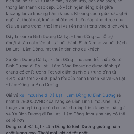
hiện đại như ti-vi, tủ lạnh mini, ổ cắm usb, đèn đọc sách, hệ
thống âm thanh cao cấp. Có vách ngăn riêng biệt giữa
khoang lái và khoang hành khách. Khoảng cách giữa các ghế
ngồi rất thoải mái, không nhồi nhét. Luôn đáp ứng được nhu
cầu về sang trọng, thoải mái và tiện nghi trong việc di chuyển.
Đây là loại xe Bình Dương Đà Lạt - Lâm Đồng có hỗ trợ
đón/trả tận nơi miễn phí tại nội thành Bình Dương và nội thành
Đà Lạt - Lâm Đồng, rất thuận tiện cho du khách.
Xe Bình Dương Đà Lạt - Lâm Đồng limousine tốt nhất: Xe từ
Bình Dương đi Đà Lạt - Lâm Đồng limousine được đánh giá
chung có chất lượng Tốt với điểm đánh giá trung bình từ
4.4/5 dựa trên 27930 phản hồi của hành khách Xe về Đà Lạt
- Lâm Đồng từ Bình Dương.
Giá vé
xe limousine đi Đà Lạt - Lâm Đồng từ Bình Dương
rẻ
nhất là 280000VND của hãng xe Điền Linh Limousine. Tùy
thuộc vào vị trí ngồi của bạn và chương trình khuyến mãi, giá
vé Xe Bình Dương đi Đà Lạt - Lâm Đồng limousine này có thể
sẽ rẻ hơn
Dòng xe đi Đà Lạt - Lâm Đồng từ Bình Dương giường nằm
chất lượng cao: Thoải mái, giá cả tốt nhất