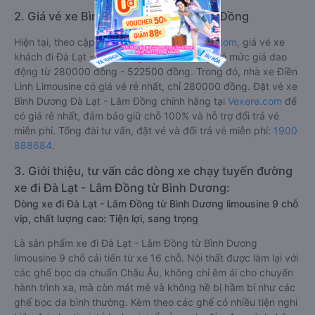
2. Giá vé xe Bình Dương Đà Lạt - Lâm Đồng
Hiện tại, theo cập nhật mới nhất của
Vexere.com
, giá vé xe
khách đi Đà Lạt - Lâm Đồng từ Bình Dương có mức giá dao
động từ 280000 đồng - 522500 đồng. Trong đó, nhà xe Điền
Linh Limousine có giá vé rẻ nhất, chỉ 280000 đồng. Đặt vé xe
Bình Dương Đà Lạt - Lâm Đồng chính hãng tại
Vexere.com
để
có giá rẻ nhất, đảm bảo giữ chỗ 100% và hỗ trợ đổi trả vé
miễn phí. Tổng đài tư vấn, đặt vé và đổi trả vé miễn phí:
1900
888684
.
3. Giới thiệu, tư vấn các dòng xe chạy tuyến đường
xe đi Đà Lạt - Lâm Đồng từ Bình Dương:
Dòng xe đi Đà Lạt - Lâm Đồng từ Bình Dương limousine 9 chỗ
vip, chất lượng cao: Tiện lợi, sang trọng
Là sản phẩm xe đi Đà Lạt - Lâm Đồng từ Bình Dương
limousine 9 chỗ cải tiến từ xe 16 chỗ. Nội thất được làm lại với
các ghế bọc da chuẩn Châu Âu, không chỉ êm ái cho chuyến
hành trình xa, mà còn mát mẻ và không hề bị hầm bí như các
ghế bọc da bình thường. Kèm theo các ghế có nhiều tiện nghi