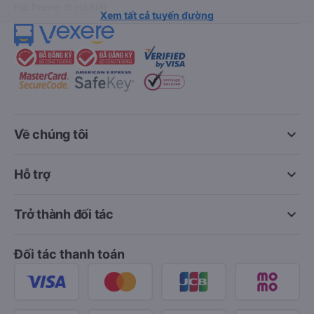
Hải Phòng đi Hà Nội
Xem tất cả tuyến đường
keyboard_arrow_down
Về chúng tôi
keyboard_arrow_down
Hỗ trợ
keyboard_arrow_down
Trở thành đối tác
Đối tác thanh toán