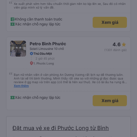
Xe xuất phát sớm hơn tiêu chuẩn thời gian nên ko kịp lên xe, Sau đó có nhân
viên giúp mình xử lý vấn đề.
Không cần thanh toán trước
Xem giá
Xác nhận chỗ ngay lập tức
Petro Bình Phước
4.6
Solati Limousine 10 chỗ
(1301 đánh giá)
Thủ Dầu Một
2 giờ 45 phút
1. Phước Long
Bạn nữ nhân viên ở văn phòng An Dương Vương rất lịch sự dễ thương luôn.
Anh tài xế thì bình thường. Mình thấy rất oke so với những gì đọc được qua
review ở gg map và trên app (có thể là hên xui thui). Xe có lái ẩu ha rung lắc
hay không thì cũng ko rõ tại mình say xe nên ngủ ko à
Xem thêm
Xác nhận chỗ ngay lập tức
Xem giá
Đặt mua vé xe đi Phước Long từ Bình