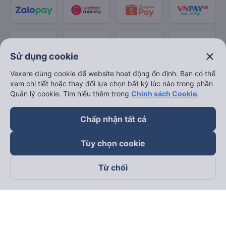
close
Sử dụng cookie
Vexere dùng cookie để website hoạt động ổn định. Bạn có thể
xem chi tiết hoặc thay đổi lựa chọn bất kỳ lúc nào trong phần
Quản lý cookie. Tìm hiểu thêm trong
Chính sách Cookie
.
Chấp nhận tất cả
Tùy chọn cookie
Từ chối
Theo dõi chúng tôi trên
Facebook
Tiktok
Youtube