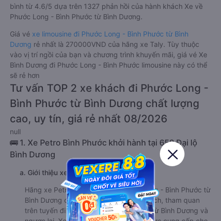
bình từ 4.6/5 dựa trên 1327 phản hồi của hành khách Xe về
Phước Long - Bình Phước từ Bình Dương.
Giá vé
xe limousine đi Phước Long - Bình Phước từ Bình
Dương
rẻ nhất là 270000VND của hãng xe Taly. Tùy thuộc
vào vị trí ngồi của bạn và chương trình khuyến mãi, giá vé Xe
Bình Dương đi Phước Long - Bình Phước limousine này có thể
sẽ rẻ hơn
Tư vấn TOP 2 xe khách đi Phước Long -
Bình Phước từ Bình Dương chất lượng
cao, uy tín, giá rẻ nhất 08/2026
null
🚌 1. Xe Petro Bình Phước khởi hành tại 658 Đại lộ
Bình Dương
a. Giới thiệu xe Petro Bình Phước
Hãng xe Petro Bình Phước đi Phước Long - Bình Phước từ
Bình Dương đáp ứng nhu cầu đi lại, du lịch, tham quan
trên tuyến đi Phước Long - Bình Phước từ Bình Dương và
ngược lại. Xe Petro Bình Phước luôn nỗ lực cung cấp cho