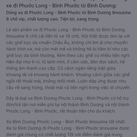
xe đi Phước Long - Bình Phước từ Bình Dương:
Dòng xe đi Phước Long - Bình Phước từ Bình Dương limousine
9 chỗ vip, chất lượng cao: Tiện lợi, sang trọng
Là sản phẩm xe đi Phước Long - Bình Phước từ Bình Dương
limousine 9 chỗ cải tiến từ xe 16 chỗ. Nội thất được làm lại với
các ghế bọc da chuẩn Châu Âu, không chỉ êm ái cho chuyến
hành trình xa, mà còn mát mẻ và không hề bị hầm bí như các
ghế bọc da bình thường. Kèm theo các ghế có nhiều tiện nghi
hiện đại như ti-vi, tủ lạnh mini, ổ cắm usb, đèn đọc sách, hệ
thống âm thanh cao cấp. Có vách ngăn riêng biệt giữa
khoang lái và khoang hành khách. Khoảng cách giữa các ghế
ngồi rất thoải mái, không nhồi nhét. Luôn đáp ứng được nhu
cầu về sang trọng, thoải mái và tiện nghi trong việc di chuyển.
Đây là loại xe Bình Dương Phước Long - Bình Phước có hỗ trợ
đón/trả tận nơi miễn phí tại nội thành Bình Dương và nội thành
Phước Long - Bình Phước, rất thuận tiện cho du khách.
Xe Bình Dương Phước Long - Bình Phước limousine tốt nhất:
Xe từ Bình Dương đi Phước Long - Bình Phước limousine được
đánh giá chung có chất lượng Tốt với điểm đánh giá trung