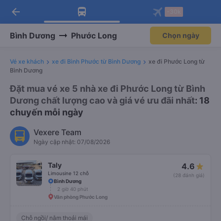
arrow_back
Tải app Vexere ngay!
Tải app Vexere
-30k
Mở app
Mở app
Nhận ưu đãi thành viên độc
-30k/ghế khi đặt vé máy bay qua
quyền
app
Bình Dương
Phước Long
Chọn ngày
Vé xe khách
xe đi Bình Phước từ Bình Dương
xe đi Phước Long từ
Bình Dương
Đặt mua vé xe 5 nhà xe đi Phước Long từ Bình
Dương chất lượng cao và giá vé ưu đãi nhất
: 18
chuyến mỗi ngày
Vexere Team
Ngày cập nhật: 07/08/2026
Taly
4.6
Limousine 12 chỗ
(28 đánh giá)
Bình Dương
2 giờ 40 phút
Văn phòng Phước Long
Chỗ ngồi/ nằm thoải mái