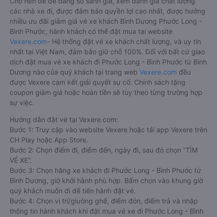
Cho nên để dễ dàng so sánh giá, xem đánh giá chất lượng
các nhà xe đi, được đảm bảo quyền lợi cao nhất, được hưởng
nhiều ưu đãi giảm giá vé xe khách Bình Dương Phước Long -
Bình Phước, hành khách có thể đặt mua tại website
Vexere.com
- Hệ thống đặt vé xe khách chất lượng, và uy tín
nhất tại Việt Nam, đảm bảo giữ chỗ 100%. Đối với bất cứ giao
dịch đặt mua vé xe khách đi Phước Long - Bình Phước từ Bình
Dương nào của quý khách tại trang web
Vexere.com
đều
được Vexere cam kết giải quyết sự cố. Chính sách tặng
coupon giảm giá hoặc hoàn tiền sẽ tùy theo từng trường hợp
sự việc.
Hướng dẫn đặt vé tại Vexere.com:
Bước 1: Truy cập vào website Vexere hoặc tải app Vexere trên
CH Play hoặc App Store.
Bước 2: Chọn điểm đi, điểm đến, ngày đi, sau đó chọn “TÌM
VÉ XE”.
Bước 3: Chọn hãng xe khách đi Phước Long - Bình Phước từ
Bình Dương, giờ khởi hành phù hợp. Bấm chọn vào khung giờ
quý khách muốn đi để tiến hành đặt vé.
Bước 4: Chọn vị trí/giường ghế, điểm đón, điểm trả và nhập
thông tin hành khách khi đặt mua vé xe đi Phước Long - Bình