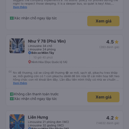
suggest the company implements a "no sound" policy for phones during the
night to respect those sleeping. It is a sleeper bus, so quiet is key! Also,
please display the Wi-Fi password clearly inside the cabin for convenience. I
Xem thêm
would definitely ride with them again! -------------- ​ Xe chất lượng tốt và
tài xế lái xe rất an toàn. Để dịch vụ hoàn hảo hơn, tôi góp ý nhà xe nên có
quy định rõ ràng về việc giữ im lặng (tắt âm thanh điện thoại) vào ban đêm
Xác nhận chỗ ngay lập tức
Xem giá
để tránh làm phiền hành khách khác ngủ. Ngoài ra, nhà xe nên dán sẵn mật
khẩu Wi-Fi trong xe để hành khách dễ dàng sử dụng. Tôi vẫn sẽ tiếp tục ủng
hộ nhà xe trong tương lai!
Như Ý 78 (Phú Yên)
4.5
Limousine 34 chỗ
(283 đánh giá)
Limousine 24 phòng
Bến xe Miền Tây
10 giờ 40 phút
Ninh Hòa (Dọc Quốc lộ 1A)
Nv dễ thương, cái xe cũng dễ thương 😂 xe mới, sạch sẽ, pikachu treo khắp
xe, mỗi giường còn có 1 con pikachu dàiiiiii để ôm nữa 🤣 cái mền hoạ tiết heo
hồng chắc con nít khoái lắm đây. Lần đầu tiên mình thấy có nhà xe chuẩn bị
cả bàn chải đánh răng. Có 2 ông bà cụ lên xe còn được nv dẫn tới tận nơi để
Xem thêm
hỗ trợ, nói chung là chu đáo ah.
Không cần thanh toán trước
Xem giá
Xác nhận chỗ ngay lập tức
Liên Hưng
4.2
Limousine 21 phòng đơn (WC)
(14632 đánh giá)
Limousine 32 giường (WC)
Bến xe Miền Tây (Quầy 24)