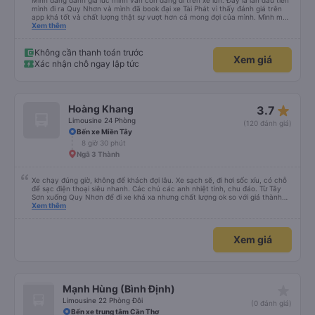
Mình đang đánh giá lúc mình vẫn còn đang đi trên xe lun. Đây là lần đầu tiên
mình đi ra Quy Nhơn và mình đã book đại xe Tài Phát vì thấy đánh giá trên
app khá tốt và chất lượng thật sự vượt hơn cả mong đợi của mình. Mình mua
giường đôi và vừa đủ cho 2 người. Nhân viên của nhà xe phải nói là siêu nhiệt
Xem thêm
tình và dễ thương. Trước chuyến đi mình có gọi cho bên tổng đài thì anh
nhân viên hỗ trợ mình nói chuyện siêu nhẹ nhàng và vui vẻ . Lúc mình lên xe
trung chuyển và lên xe lớn thì luôn hỗ trợ xách vali giùm tụi mình. Trên xe thì
Không cần thanh toán trước
Xem giá
có cả bánh và sữa miễn phí cho khách còn chuẩn bị cả thuốc say xe, dép,
Xác nhận chỗ ngay lập tức
mền, gối và đặc biệt là có gối ôm. Nchung là phải chấm nhà xe 10 sao mới
đủ !!!
star_rate
Hoàng Khang
3.7
Limousine 24 Phòng
(120 đánh giá)
Bến xe Miền Tây
8 giờ 30 phút
Ngã 3 Thành
Xe chạy đúng giờ, không để khách đợi lâu. Xe sạch sẽ, đi hơi sốc xíu, có chỗ
để sạc điện thoại siêu nhanh. Các chú các anh nhiệt tình, chu đáo. Từ Tây
Sơn xuống Quy Nhơn để đi xe khá xa nhưng chất lượng ok so với giá thành
chung.
Xem thêm
Xem giá
star_rate
Mạnh Hùng (Bình Định)
Limousine 22 Phòng Đôi
(0 đánh giá)
Bến xe trung tâm Cần Thơ