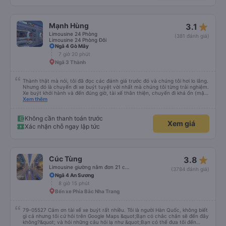
star_rate
Mạnh Hùng
3.1
Limousine 24 Phòng
(381 đánh giá)
Limousine 24 Phòng Đôi
Ngã 4 Gò Mây
7 giờ 20 phút
Ngã 3 Thành
Thành thật mà nói, tôi đã đọc các đánh giá trước đó và chúng tôi hơi lo lắng.
Nhưng đó là chuyến đi xe buýt tuyệt vời nhất mà chúng tôi từng trải nghiệm.
Xe buýt khởi hành và đến đúng giờ, tài xế thân thiện, chuyến đi khá ổn (mặc
dù vẫn hơi xóc, nhưng đó là đặc trưng của Việt Nam ^^), và chỗ ngồi thoải
Xem thêm
mái. Chúng tôi thực sự rất hài lòng.
Không cần thanh toán trước
Xem giá
Xác nhận chỗ ngay lập tức
star_rate
Cúc Tùng
3.8
Limousine giường nằm đơn 21 chỗ (WC)
(3784 đánh giá)
Ngã 4 An Sương
8 giờ 15 phút
Bến xe Phía Bắc Nha Trang
79-05527 Cảm ơn tài xế xe buýt rất nhiều. Tôi là người Hàn Quốc, không biết
gì cả nhưng tôi cứ hỏi trên Google Maps &quot;Bạn có chắc chắn sẽ đến đây
không?&quot; và hỏi những câu hỏi lạ như &quot;Bạn có thể đưa tôi đến