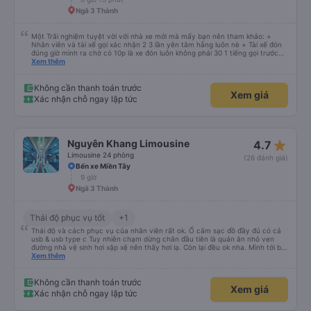
Ngã 3 Thành
Một Trãi nghiệm tuyệt vời với nhà xe mới mà mấy bạn nên tham khảo: +
Nhân viên và tài xế gọi xác nhận 2 3 lần yên tâm hẵng luôn nè + Tài xế đón
đúng giờ mình ra chờ có 10p là xe đón luôn không phải 30 1 tiếng gọi trước
đợi cực + Xe mới, xịn, thơm và Đặt biệt là cực kỳ ưng mền gối trên xe luôn
Xem thêm
nha. Bình thường toàn gối da nằm đau cả cổ mà đây gối này nhà xe đổi hết
luôn qua gối dạng lông êm cực. + Giường rộng cực kỳ, có móc treo dép ở
trên không bị vướng chân như các xe khác mình từng đi + Tài xế lơ xe nhiệt
Không cần thanh toán trước
Xem giá
tình hỗ trợ hỏi đón trả cực bao nhiệt tình nhẹ nhàn luôn nha + Trên xe còn
Xác nhận chỗ ngay lập tức
có bánh nước, khăn lạnh. Tới trạm tài xế còn tinh ý chuẩn bị thêm khăn lạnh
ở trạm dừng nữa. 10đ cho sự tinh tế của nhà xe nha.
star_rate
Nguyên Khang Limousine
4.7
Limousine 24 phòng
(26 đánh giá)
Bến xe Miền Tây
9 giờ
Ngã 3 Thành
Thái độ phục vụ tốt
+1
Thái độ và cách phục vụ của nhân viên rất ok. Ổ cắm sạc đồ đầy đủ có cả
usb & usb type c Tuy nhiên chạm dừng chân đầu tiên là quán ăn nhỏ ven
đường nhà vệ sinh hơi xập xệ nên thấy hơi lạ. Còn lại đều ok nha. Mình tới bx
miền tây và thùng đồ tới khu vực thủ đức để giao cho người nhà thì nhà xe
Xem thêm
note đầy đủ và giao hàng giúp mình. Nếu có di chuyển sg-quy nhơn sẽ vẫn
chọn nhà xe này. 5 sao nha.
Không cần thanh toán trước
Xem giá
Xác nhận chỗ ngay lập tức