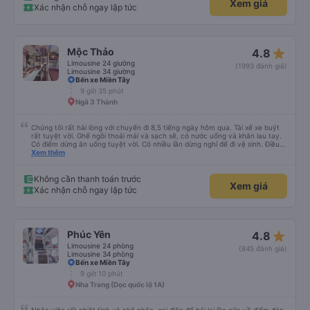
Xem giá
Xác nhận chỗ ngay lập tức
star_rate
Mộc Thảo
4.8
Limousine 24 giường
(1993 đánh giá)
Limousine 34 giường
Bến xe Miền Tây
9 giờ 35 phút
Ngã 3 Thành
Chúng tôi rất hài lòng với chuyến đi 8,5 tiếng ngày hôm qua. Tài xế xe buýt
rất tuyệt vời. Ghế ngồi thoải mái và sạch sẽ, có nước uống và khăn lau tay.
Có điểm dừng ăn uống tuyệt vời. Có nhiều lần dừng nghỉ để đi vệ sinh. Điều
duy nhất tôi muốn đề xuất để cải thiện là cho phép thanh toán bằng thẻ
Xem thêm
nước ngoài khi đặt vé trên ứng dụng.
Không cần thanh toán trước
Xem giá
Xác nhận chỗ ngay lập tức
star_rate
Phúc Yên
4.8
Limousine 24 phòng
(845 đánh giá)
Limousine 34 phòng
Bến xe Miền Tây
9 giờ 10 phút
Nha Trang (Dọc quốc lộ 1A)