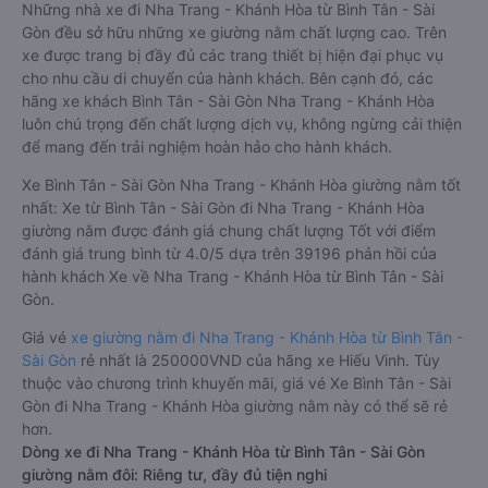
Những nhà xe đi Nha Trang - Khánh Hòa từ Bình Tân - Sài
Gòn đều sở hữu những xe giường nằm chất lượng cao. Trên
xe được trang bị đầy đủ các trang thiết bị hiện đại phục vụ
cho nhu cầu di chuyển của hành khách. Bên cạnh đó, các
hãng xe khách Bình Tân - Sài Gòn Nha Trang - Khánh Hòa
luôn chú trọng đến chất lượng dịch vụ, không ngừng cải thiện
để mang đến trải nghiệm hoàn hảo cho hành khách.
Xe Bình Tân - Sài Gòn Nha Trang - Khánh Hòa giường nằm tốt
nhất: Xe từ Bình Tân - Sài Gòn đi Nha Trang - Khánh Hòa
giường nằm được đánh giá chung chất lượng Tốt với điểm
đánh giá trung bình từ 4.0/5 dựa trên 39196 phản hồi của
hành khách Xe về Nha Trang - Khánh Hòa từ Bình Tân - Sài
Gòn.
Giá vé
xe giường nằm đi Nha Trang - Khánh Hòa từ Bình Tân -
Sài Gòn
rẻ nhất là 250000VND của hãng xe Hiếu Vinh. Tùy
thuộc vào chương trình khuyến mãi, giá vé Xe Bình Tân - Sài
Gòn đi Nha Trang - Khánh Hòa giường nằm này có thể sẽ rẻ
hơn.
Dòng xe đi Nha Trang - Khánh Hòa từ Bình Tân - Sài Gòn
giường nằm đôi: Riêng tư, đầy đủ tiện nghi