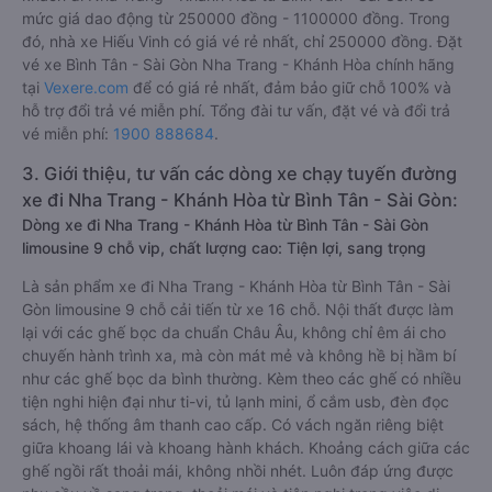
mức giá dao động từ 250000 đồng - 1100000 đồng. Trong
đó, nhà xe Hiếu Vinh có giá vé rẻ nhất, chỉ 250000 đồng. Đặt
vé xe Bình Tân - Sài Gòn Nha Trang - Khánh Hòa chính hãng
tại
Vexere.com
để có giá rẻ nhất, đảm bảo giữ chỗ 100% và
hỗ trợ đổi trả vé miễn phí. Tổng đài tư vấn, đặt vé và đổi trả
vé miễn phí:
1900 888684
.
3. Giới thiệu, tư vấn các dòng xe chạy tuyến đường
xe đi Nha Trang - Khánh Hòa từ Bình Tân - Sài Gòn:
Dòng xe đi Nha Trang - Khánh Hòa từ Bình Tân - Sài Gòn
limousine 9 chỗ vip, chất lượng cao: Tiện lợi, sang trọng
Là sản phẩm xe đi Nha Trang - Khánh Hòa từ Bình Tân - Sài
Gòn limousine 9 chỗ cải tiến từ xe 16 chỗ. Nội thất được làm
lại với các ghế bọc da chuẩn Châu Âu, không chỉ êm ái cho
chuyến hành trình xa, mà còn mát mẻ và không hề bị hầm bí
như các ghế bọc da bình thường. Kèm theo các ghế có nhiều
tiện nghi hiện đại như ti-vi, tủ lạnh mini, ổ cắm usb, đèn đọc
sách, hệ thống âm thanh cao cấp. Có vách ngăn riêng biệt
giữa khoang lái và khoang hành khách. Khoảng cách giữa các
ghế ngồi rất thoải mái, không nhồi nhét. Luôn đáp ứng được