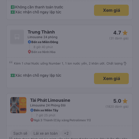
Hoà - SG rồi nhưng nhà xe này là có trải nghiệm tốt nhất, mình mua vé cho
bố mẹ đi, bố mẹ khen không hết lời. Cảm ơn nhà xe Thành Trung nhiều
Không cần thanh toán trước
Xem giá
Xác nhận chỗ ngay lập tức
star_rate
Trung Thành
4.7
Limousine 24 phòng
(31 đánh giá)
Bến xe Miền Đông
8 giờ 40 phút
Bến xe Ninh Hòa
Kèm 1 chai Nước uống Number 1, 1 lon nước yến, 2 khăn ướt. Chất lượng 👌
Xác nhận chỗ ngay lập tức
Xem giá
star_rate
Tài Phát Limousine
5.0
Limousine 24 Phòng Đôi
(1820 đánh giá)
Bến xe Miền Tây
7 giờ 25 phút
Ngã 3 Thành (Cây xăng Petrolimex 11)
Sạch sẽ
Lái xe an toàn
+2