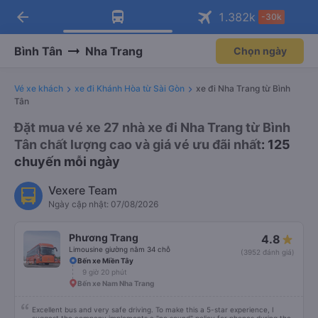
arrow_back
Tải app Vexere ngay!
Tải app Vexere
1.382
k
-30k
Mở app
Mở app
Nhận ưu đãi thành viên độc
-30k/ghế khi đặt vé máy bay qua
quyền
app
Bình Tân
Nha Trang
Chọn ngày
Vé xe khách
xe đi Khánh Hòa từ Sài Gòn
xe đi Nha Trang từ Bình
Tân
Đặt mua vé xe 27 nhà xe đi Nha Trang từ Bình
Tân chất lượng cao và giá vé ưu đãi nhất
: 125
chuyến mỗi ngày
Vexere Team
Ngày cập nhật: 07/08/2026
Phương Trang
4.8
Limousine giường nằm 34 chỗ
(3952 đánh giá)
Bến xe Miền Tây
9 giờ 20 phút
Bến xe Nam Nha Trang
Excellent bus and very safe driving. To make this a 5-star experience, I