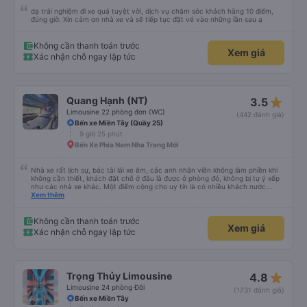
dạ trải nghiệm đi xe quá tuyệt vời, dịch vụ chăm sóc khách hàng 10 điểm,
đúng giờ. Xin cảm ơn nhà xe và sẽ tiếp tục đặt vé vào những lần sau ạ
Không cần thanh toán trước
Xem giá
Xác nhận chỗ ngay lập tức
star_rate
Quang Hạnh (NT)
3.5
Limousine 22 phòng đơn (WC)
(442 đánh giá)
Bến xe Miền Tây (Quầy 25)
9 giờ 25 phút
Bến Xe Phía Nam Nha Trang Mới
Nhà xe rất lịch sự, bác tài lái xe êm, các anh nhân viên không làm phiền khi
không cần thiết, khách đặt chỗ ở đâu là được ở phòng đó, không bị tự ý xếp
như các nhà xe khác. Một điểm cộng cho uy tín là có nhiều khách nước
Xem thêm
ngoài đi cùng chuyến để đến Nha Trang nha!
Không cần thanh toán trước
Xem giá
Xác nhận chỗ ngay lập tức
star_rate
Trọng Thủy Limousine
4.8
Limousine 24 phòng Đôi
(1731 đánh giá)
Bến xe Miền Tây