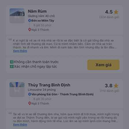
star_rate
Năm Rùm
4.5
Giường nằm 40 chỗ
(324 đánh giá)
Bến xe Miền Tây
9 giờ 50 phút
Ngã 3 Thành
K ai nghĩ là vé xe rẻ mà nhà xe rồi lơ xe đặc biệt là cô gái tổng đài nhà xe
nhiệt tình dễ thương dã man. Cứ lo mình nhầm bến. Cảm ơn nhà xe trân
thành. Xe đi nhanh và êm. Mình đi nam bắc liên tỉnh nhưng đây là lần đầu
ngủ trên xe quên cả điếu. Kính mong nhà xe hỗ trợ giúp mình lấy lại kỉ bật
Xem thêm
cuối cùng của ông cố. Đa tạ
Không cần thanh toán trước
Xem giá
Xác nhận chỗ ngay lập tức
star_rate
Thùy Trang Bình Định
3.8
Limousine 24 phòng
(110 đánh giá)
Văn phòng Sài Gòn - Thành Trung (Bình Định)
8 giờ 30 phút
Ngã 3 Thành
Tài xế vs lơ xe dễ thương lắm nha, hôm qua mình đi trời mưa, mình ngồi trong
xe đợi xe Thành Trung đến, lơ xe gọi nói mình ngồi yên trong xe rồi mang dù
ra đón mình, hành động tinh tế nha. Lúc lên xe sợ mình lạnh còn mang thêm
cho mình cái chăn bông, lúc xuống xe lần nào cũng v, đều book grap, be chở
Xem thêm
mình đến tận nơi luôn, siêu nhiệt tình. Mình đi rất nhiều nhà xe tuyết Khánh