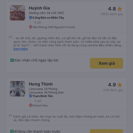
star_rate
Huỳnh Gia
4.8
Giường nằm 34 chỗ (WC)
(9932 đánh giá)
Cổng Bến xe Miền Tây
8 giờ
Văn Phòng 16B Nguyễn Chánh
- xe rất mới, xịn; giường mềm êm, có gối ôm nè, gối kê đầu nè tất cả đều
sạch, êm, thơm, và mền cũng sạch thơm luôn. có toilet phía sau xe nữa, lại
là từ "sạch". - wifi mạnh màn hình rất ok dùng cùng remote điều khiển bằng
giọng nói rất mượt khi xem youtube và netflix đc cài sẵn. đáng giá tiền nhen.
Xem thêm
- xe ngày lễ chạy rất là nhiều luôn, đếm sơ sơ từ lúc 22g đêm nhà xe Huỳnh
gia có tới 14 chuyến xe, chuyến mình đi là chuyến cuối lúc 23:30, xe đến và
đi đều đúng giờ, bên cạnh là nhân viên phát loa thông báo chuyến xe rất là
Xác nhận chỗ ngay lập tức
Xem giá
chi tiết và tận tình, lịch sự chứ ko nạt nộ hay to tiếng khó chịu khi khách hỏi
giống 1 số hãng xe khác mà mình từng đi vào dịp lễ khi đông người. mỗi người
1 túi nước suối, bánh, khăn ướt. - 1 bài đánh giá từ khách rất hay đi thăm cô
Út Tăng đảo Bình Ba cùng bạn bè và gia đình
star_rate
Hưng Thịnh
4.9
Limousine 24 Phòng
(109 đánh giá)
Limousine 34 Phòng Đơn
Trạm Bình Tân
9 giờ
Khánh Hòa
Đánh giá cá nhân: Xe chạy ko vượt ẩu, hơi chậm nhưng an toàn, ko có mùi
xe, đón đậu nhanh chóng
Không cần thanh toán trước