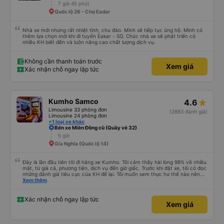
7 giờ 45 phút
Quốc lộ 26 - Chợ Eadar
Nhà xe mới nhưng rất nhiệt tình, chu đáo. Mình sẽ tiếp tục ủng hộ. Mình có
thêm lựa chọn mới khi đi tuyến Eakar - SG. Chúc nhà xe sẽ phát triển có
nhiều KH biết đến và luôn nâng cao chất lượng dịch vụ.
Không cần thanh toán trước
Xem giá
Xác nhận chỗ ngay lập tức
Kumho Samco
4.6
Limousine 33 phòng đơn
(2883 đánh giá)
Limousine 24 phòng đơn
+1 loại xe khác
Bến xe Miền Đông cũ (Quầy vé 32)
5 giờ
Gia Nghĩa (Quốc lộ 14)
Đây là lần đầu tiên tôi đi hãng xe Kumho. Tôi cảm thấy hài lòng 98% về nhiều
mặt, từ giá cả, phương tiện, dịch vụ đến giờ giấc. Trước khi đặt xe, tôi có đọc
những đánh giá tiêu cực của KH để lại. Tôi muốn xem thực hư thế nào nên
thử 1 lần cho biết. Có thể do tôi may mắn, tôi đã 0 gặp phải những điều tệ
Xem thêm
hại nào. Tuy nhiên, chuyến đi sẽ trọn vẹn hơn, nếu như anh phụ xe nhiệt
tình, có trách nhiệm đừng nói chuyện điện thoại quá nhiều và ầm ỉ suốt 1
quảng đường đầu. Tôi sẽ tiếp tục ủng hộ nhà xe. Hy vọng lần sau sẽ tốt hơn.
Xác nhận chỗ ngay lập tức
Xem giá
Chân thành cám ơn nhà xe.