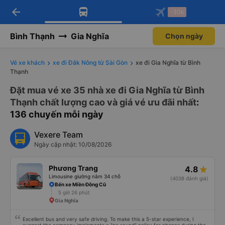
arrow_back
Tải app Vexere ngay!
Tải app Vexere
-30k
Mở app
Mở app
Nhận ưu đãi thành viên độc
-30k/ghế khi đặt vé máy bay qua
quyền
app
Bình Thạnh
Gia Nghĩa
Chọn ngày
Vé xe khách
xe đi Đăk Nông từ Sài Gòn
xe đi Gia Nghĩa từ Bình
Thạnh
Đặt mua vé xe 35 nhà xe đi Gia Nghĩa từ Bình
Thạnh chất lượng cao và giá vé ưu đãi nhất
:
136 chuyến mỗi ngày
Vexere Team
Ngày cập nhật: 10/08/2026
Phương Trang
4.8
Limousine giường nằm 34 chỗ
(4038 đánh giá)
Bến xe Miền Đông Cũ
5 giờ 26 phút
Gia Nghĩa
Excellent bus and very safe driving. To make this a 5-star experience, I