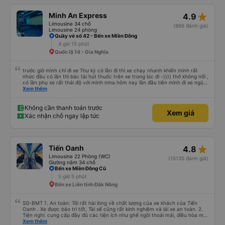
star_rate
Minh An Express
4.9
Limousine 34 chỗ
(866 đánh giá)
Limousine 24 phòng
Quầy vé số 42 - Bến xe Miền Đông
4 giờ 15 phút
Quốc lộ 14 - Gia Nghĩa
trước giờ mình chỉ đi xe Thư kỳ có lần đi thì xe chạy nhanh khiến mình rất
nhức đầu có lần thì bác tài hút thuốc trên xe trong lúc đi -)))) thở không nổi ,
có lần phụ xe rất thái độ với mình nma hôm nay lần đầu tiên mình đi xe ngủ
rất ngon chạy êm lắm phải nói là đã bác tài và anh phụ xe còn dễ thương
Xem thêm
nữa Mn thân thiện lắm còn tâm lý nữa chúc những chuyến đi của nhà xe
Minh An thư kỳ luôn luôn bình an và suôn sẻ ạ
Không cần thanh toán trước
Xem giá
Xác nhận chỗ ngay lập tức
star_rate
Tiến Oanh
4.8
Limousine 22 Phòng (WC)
(15135 đánh giá)
Giường nằm 34 chỗ
Bến xe Miền Đông Cũ
5 giờ 5 phút
Bến xe Liên tỉnh Đăk Nông
SG-BMT 1. An toàn: Tôi rất hài lòng về chất lượng của xe khách của Tiến
Oanh . Xe được bảo trì tốt, Tài xế cũng rất kinh nghiệm và lái xe an toàn. 2.
Tiện nghi: cung cấp đầy đủ các tiện ích như ghế ngồi thoải mái, điều hòa mát
mẻ, wifi tốc độ cao và cổng sạc điện thoại di động. 3. Thời gian và độ chính
Xem thêm