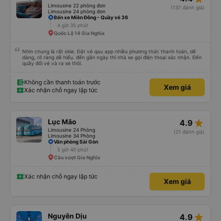
Limousine 22 phòng đơn
(137 đánh giá)
Limousine 24 phòng đơn
Bến xe Miền Đông - Quầy vé 36
4 giờ 35 phút
Quốc Lộ 14 Gia Nghĩa
Nhìn chung là rất okie. Đặt vé qau app nhiều phương thức thanh toán, dễ
dàng, rõ ràng dễ hiểu. đến gần ngày thì nhà xe gọi điện thoại xác nhận. Đến
quầy đổi vé và ra xe thôi.
Không cần thanh toán trước
Xem giá
Xác nhận chỗ ngay lập tức
star_rate
Lục Mão
4.9
Limousine 24 Phòng
(21 đánh giá)
Limousine 34 Phòng
Văn phòng Sài Gòn
5 giờ 40 phút
Cầu vượt Gia Nghĩa
Xác nhận chỗ ngay lập tức
Xem giá
star_rate
Nguyên Dịu
4.9