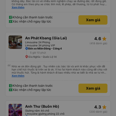
không dây. Bác tài có vẻ nhiều kinh nghiệm chạy xe đường dài, rất đúng giờ.
Có thằng em theo phụ xe chắc lính mới, lễ phép, dễ thương, từ từ phát huy
nhé em trai. 😊
Xem thêm
Không cần thanh toán trước
Xem giá
Xác nhận chỗ ngay lập tức
star_rate
An Phát Kbang (Gia Lai)
4.6
Limousine 24 Phòng
(418 đánh giá)
Limousine 34 phòng VIP
Bến xe Miền Đông - Cổng 4
5 giờ 10 phút
Gia Nghĩa - Quốc Lộ 14
Nhà xe ok đón đúng giờ . Tuy nhiên các bác tài và anh lơ khắc phục vấn đề
hạn chế hút thuốc lá trên xe là ok. Vì ko fai hành khách nào cũng dễ chịu với
mùi thuốc hút. Từng là hành khách đi bao nhiêu nhà xe biết là nhà xe tư nhân
, nhưng hãy theo cách vận hành của Phương Trang Busline, từ tổng đài cho
Xem thêm
tới nội quy... Vé có mắc 1 chúc cũng chấp nhận đc..
Không cần thanh toán trước
Xem giá
Xác nhận chỗ ngay lập tức
star_rate
Anh Thư (Buôn Hồ)
4.3
Giường nằm 44 chỗ
(200 đánh giá)
Limousine giường phòng 22 chỗ