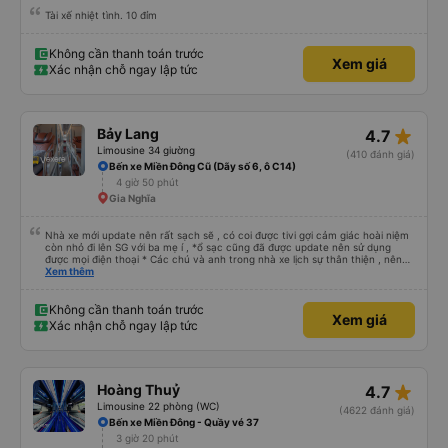
Tài xế nhiệt tình. 10 đỉm
Không cần thanh toán trước
Xem giá
Xác nhận chỗ ngay lập tức
star_rate
Bảy Lang
4.7
Limousine 34 giường
(410 đánh giá)
Bến xe Miền Đông Cũ (Dãy số 6, ô C14)
4 giờ 50 phút
Gia Nghĩa
Nhà xe mới update nên rất sạch sẽ , có coi được tivi gợi cảm giác hoài niệm
còn nhỏ đi lên SG với ba mẹ í , *ổ sạc cũng đã được update nên sử dụng
được mọi điện thoại * Các chú và anh trong nhà xe lịch sự thân thiện , nên
các bạn yên tâm , giá còn phù hợp nữa nói chung oki la ngen , ai có nhu cầu
Xem thêm
đi du lịch Pleiku thì dặn các chú chở về nhà xe Bảy Lang lun nhen ngay trung
tâm xuống xe ăn sáng lun nè 10/10
Không cần thanh toán trước
Xem giá
Xác nhận chỗ ngay lập tức
star_rate
Hoàng Thuỷ
4.7
Limousine 22 phòng (WC)
(4622 đánh giá)
Bến xe Miền Đông - Quầy vé 37
3 giờ 20 phút