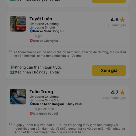
star_rate
Tuyết Luận
4.6
Limousine 24 phòng
(25 đánh giá)
Limousine 34 chỗ
Bến xe Miền Đông cũ
5 giờ
Bến xe Gia Nghĩa
Xe thoải mái,có em bé nhỏ đi tha hồ nằm luôn, thái độ dễ thương, mà có điều
xe vẫn hơi mùi, xe mà hong mùi nữa là 10đ nhé
Không cần thanh toán trước
Xem giá
Xác nhận chỗ ngay lập tức
star_rate
Tuấn Trung
4.7
Limousine 24 phòng
(1225 đánh giá)
Limousine 34 giường
Bến Xe Miền Đông cũ - Quầy vé 30
5 giờ 25 phút
Gia Nghĩa (QL14)
e góp ý thêm tí là vẫn còn hút thuốc khi phòng máy lạnh ảnh hưởng với
người khác em vẫn đánh giá về chất lượng nhà xe và bạn nhân viên phục vụ
rất nhiệt tình nói chuyện nhỏ nhẹ với khách hàng