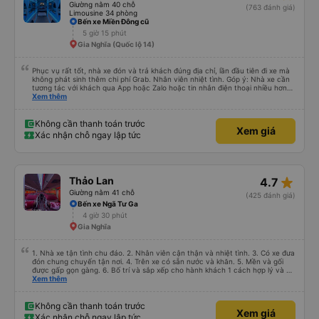
Giường nằm 40 chỗ
(763 đánh giá)
Limousine 34 phòng
Bến xe Miền Đông cũ
5 giờ 15 phút
Gia Nghĩa (Quốc lộ 14)
Phục vụ rất tốt, nhà xe đón và trả khách đúng địa chỉ, lần đầu tiên đi xe mà
không phát sinh thêm chi phí Grab. Nhân viên nhiệt tình. Góp ý: Nhà xe cần
tương tác với khách qua App hoặc Zalo hoặc tin nhắn điện thoại nhiều hơn
nữa để hành khách yên tâm đặc biệt là khách đặt vé qua App. Chân thành
Xem thêm
cảm ơn, lần sau đặt vé lại
Không cần thanh toán trước
Xem giá
Xác nhận chỗ ngay lập tức
star_rate
Thảo Lan
4.7
Giường nằm 41 chỗ
(425 đánh giá)
Bến xe Ngã Tư Ga
4 giờ 30 phút
Gia Nghĩa
1. Nhà xe tận tình chu đáo. 2. Nhân viên cận thận và nhiệt tình. 3. Có xe đưa
đón chung chuyến tận nơi. 4. Trên xe có sẵn nước và khăn. 5. Mền và gối
được gấp gọn gàng. 6. Bố trí và sắp xếp cho hành khách 1 cách hợp lý và có
tâm. 7. Giá cả phải chăng phù hợp với túi tiền của học sinh sinh viên và dân
Xem thêm
lao động.
Không cần thanh toán trước
Xem giá
Xác nhận chỗ ngay lập tức