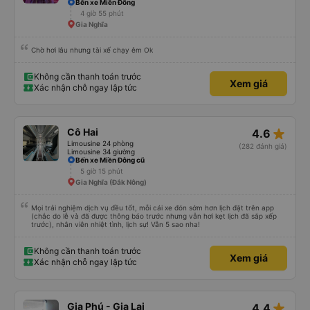
Bến xe Miền Đông
4 giờ 55 phút
Gia Nghĩa
Chờ hơi lâu nhưng tài xế chạy êm Ok
Không cần thanh toán trước
Xem giá
Xác nhận chỗ ngay lập tức
star_rate
Cô Hai
4.6
Limousine 24 phòng
(282 đánh giá)
Limousine 34 giường
Bến xe Miền Đông cũ
5 giờ 15 phút
Gia Nghĩa (Đắk Nông)
Mọi trải nghiệm dịch vụ đều tốt, mỗi cái xe đón sớm hơn lịch đặt trên app
(chắc do lễ và đã được thông báo trước nhưng vẫn hơi kẹt lịch đã sắp xếp
trước), nhân viên nhiệt tình, lịch sự! Vẫn 5 sao nha!
Không cần thanh toán trước
Xem giá
Xác nhận chỗ ngay lập tức
star_rate
Gia Phú - Gia Lai
4.4