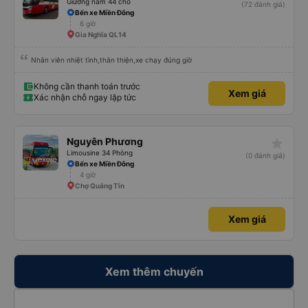
Giường nằm 44 chỗ
(72 đánh giá)
Bến xe Miền Đông
6 giờ
Gia Nghĩa QL14
Nhân viên nhiệt tình,thân thiện,xe chạy đúng giờ
Không cần thanh toán trước
Xem giá
Xác nhận chỗ ngay lập tức
star_rate
Nguyên Phương
Limousine 34 Phòng
(0 đánh giá)
Bến xe Miền Đông
4 giờ
Chợ Quảng Tín
Xem giá
Xem thêm chuyến