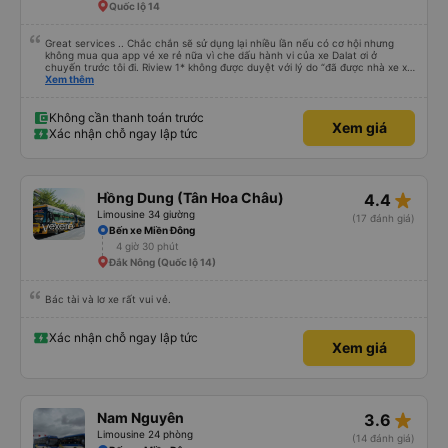
Quốc lộ 14
Great services .. Chắc chắn sẽ sử dụng lại nhiều lần nếu có cơ hội nhưng
không mua qua app vé xe rẻ nữa vì che dấu hành vi của xe Dalat ơi ở
chuyến trước tôi đi. Riview 1* không được duyệt với lý do “đã được nhà xe xử
lý với khách hàng” trong khi tôi là khách hàng và trải nghiệm của tôi lại nói là
Xem thêm
đã được xử lý. Ai xử lý ?? Tôi không biết nên vẫn mua vé thêm lần này nữa.
Sau lần này cả Cty tôi sẽ xóa app vé xe rẻ Vĩnh viễn vì xử lý tào lao này.
Chúng tôi cũng sẽ viết bài trên các nền tảng về trải nghiệm của tôi cả về
Không cần thanh toán trước
Xem giá
Dalat lẫn vé xe rẻ. Xin cảm ơn.
Xác nhận chỗ ngay lập tức
star_rate
Hồng Dung (Tân Hoa Châu)
4.4
Limousine 34 giường
(17 đánh giá)
Bến xe Miền Đông
4 giờ 30 phút
Đắk Nông (Quốc lộ 14)
Bác tài và lơ xe rất vui vẻ.
Xác nhận chỗ ngay lập tức
Xem giá
star_rate
Nam Nguyên
3.6
Limousine 24 phòng
(14 đánh giá)