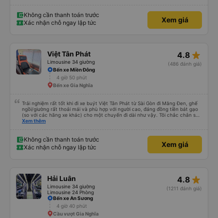
xác: Chuyến xe xuất phát đúng giờ và đếnBMT đúng giờ cam kết. 4. Giá cả:
Tôi cảm thấy giá cả của dịch vụ xe khách rất hợp lý và phù hợp với chất
lượng và tiện ích được cung cấp. 5. Thái độ phục vụ: Nhân viên và tài xế rất
Không cần thanh toán trước
Xem giá
nhiệt tình, chu đáo và tôn trọng khách hàng. Tôi cảm thấy rất thoải mái và
Xác nhận chỗ ngay lập tức
hài lòng với các dịch vụ mà họ cung cấp. Dịch vụ của họ đáp ứng đầy đủ
nhu cầu của tôi và tôi sẽ sử dụng dịch vụ của họ trong tương lai nếu có cơ
hội.
star_rate
Việt Tân Phát
4.8
Limousine 34 giường
(486 đánh giá)
Bến xe Miền Đông
4 giờ 50 phút
Bến xe Gia Nghĩa
Trải nghiệm rất tốt khi đi xe buýt Việt Tân Phát từ Sài Gòn đi Măng Đen, ghế
ngồi/giường rất thoải mái và phù hợp với người cao, đáng đồng tiền bát gạo
(so với các hãng xe khác) cho một chuyến đi dài như vậy. Tôi chắc chắn sẽ
sử dụng lại sau.
Xem thêm
Không cần thanh toán trước
Xem giá
Xác nhận chỗ ngay lập tức
star_rate
Hải Luân
4.8
Limousine 34 giường
(1211 đánh giá)
Limousine 24 Phòng
Bến xe An Sương
4 giờ 40 phút
Cầu vượt Gia Nghĩa