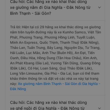
Câu hỏi: Các hãng xe nào khai thác dòng
xe giường nằm đi Gia Nghĩa - Đắk Nông từ
Bình Thạnh - Sài Gòn?
Trả lời: Hiện tại có 29 hãng xe khai thác dòng xe giường
nằm trên tuyến đường này là xe Kumho Samco, Việt Tân
Phát, Phương Trang, Phương Hồng Linh, Tuyết Luận,
Minh An Express, Quốc Thịnh, Thanh Thuỷ (Đắk Nông),
Thảo Lan, Tuấn Trung, Bảy Lang, Nguyên Dịu, Tư Trang,
Hải Luân, Lục Mão, Anh Thư (Buôn Hồ), An Đạt, Tiến
Oanh, Điều Hòa, Hồng Dung (Tân Hoa Châu), Kim Anh,
An Phát Kbang (Gia Lai), Vương Tấn Dũng, Quang Đông
(Đắk Lắk), Cô Hai, Loan Sáng, Quý Thảo (Đắk Lắk),
Long Vân Limousine, Gia Phú - Gia Lai, bạn có thể tham
khảo thêm thông tin và đặt vé các nhà xe này tại trang
này:
Xe giường nằm Bình Thạnh - Sài Gòn đi Gia Nghĩa -
Đắk Nông
Câu hỏi: Các hãng xe nào khai thác dòng
xe ghế ngồi đi Gia Nghĩa - Đắk Nông từ