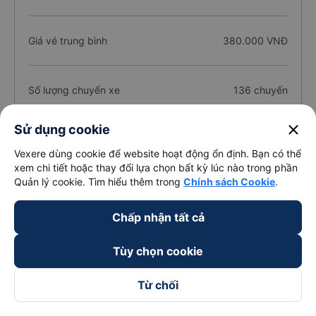
Giá vé trung bình
380.000 VNĐ
Số lượng chuyến xe
136 chuyến
close
Sử dụng cookie
Số lượng nhà xe
32 nhà xe
Vexere dùng cookie để website hoạt động ổn định. Bạn có thể
xem chi tiết hoặc thay đổi lựa chọn bất kỳ lúc nào trong phần
Quản lý cookie. Tìm hiểu thêm trong
Chính sách Cookie
.
Giới thiệu tuyến đường xe đi Gia Nghĩa -
Chấp nhận tất cả
Đắk Nông từ Bình Thạnh - Sài Gòn
08/2026
Tùy chọn cookie
1. Về chất lượng, review, đánh giá nhà xe Bình Thạnh
- Sài Gòn Gia Nghĩa - Đắk Nông
Từ chối
Xe đi Gia Nghĩa - Đắk Nông từ Bình Thạnh - Sài Gòn tốt nhất