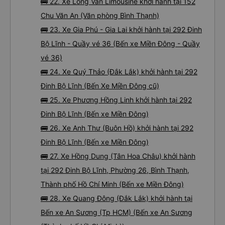
🚌 22. Xe Long Vân Limousine khởi hành tại 152
Chu Văn An (Văn phòng Bình Thạnh)
🚌 23. Xe Gia Phú - Gia Lai khởi hành tại 292 Đinh
Bộ Lĩnh - Quầy vé 36 (Bến xe Miền Đông - Quầy
vé 36)
🚌 24. Xe Quý Thảo (Đắk Lắk) khởi hành tại 292
Đinh Bộ Lĩnh (Bến Xe Miền Đông cũ)
🚌 25. Xe Phương Hồng Linh khởi hành tại 292
Đinh Bộ Lĩnh (Bến xe Miền Đông)
🚌 26. Xe Anh Thư (Buôn Hồ) khởi hành tại 292
Đinh Bộ Lĩnh (Bến xe Miền Đông)
🚌 27. Xe Hồng Dung (Tân Hoa Châu) khởi hành
tại 292 Đinh Bộ Lĩnh, Phường 26, Bình Thạnh,
Thành phố Hồ Chí Minh (Bến xe Miền Đông)
🚌 28. Xe Quang Đông (Đắk Lắk) khởi hành tại
Bến xe An Sương (Tp HCM) (Bến xe An Sương