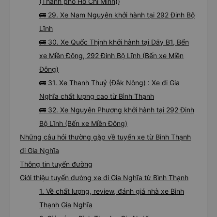
(Thành phố Hồ Chí Minh))
🚌 29. Xe Nam Nguyên khởi hành tại 292 Đinh Bộ
Lĩnh
🚌 30. Xe Quốc Thịnh khởi hành tại Dãy B1, Bến
xe Miền Đông, 292 Đinh Bộ Lĩnh (Bến xe Miền
Đông)
🚌 31. Xe Thanh Thuỷ (Đắk Nông) : Xe đi Gia
Nghĩa chất lượng cao từ Bình Thạnh
🚌 32. Xe Nguyên Phương khởi hành tại 292 Đinh
Bộ Lĩnh (Bến xe Miền Đông)
Những câu hỏi thường gặp về tuyến xe từ Bình Thạnh
đi Gia Nghĩa
Thông tin tuyến đường
Giới thiệu tuyến đường xe đi Gia Nghĩa từ Bình Thạnh
1. Về chất lượng, review, đánh giá nhà xe Bình
Thạnh Gia Nghĩa