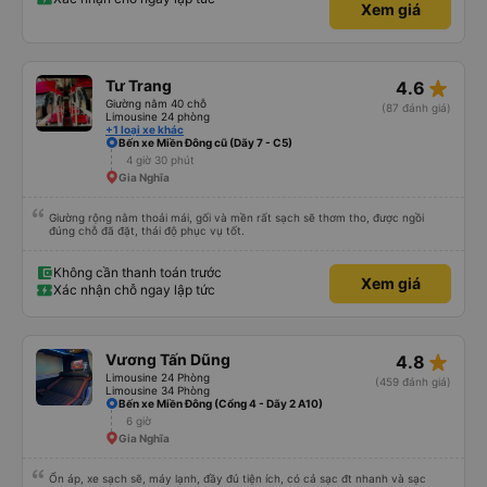
Xem giá
star_rate
Tư Trang
4.6
Giường nằm 40 chỗ
(87 đánh giá)
Limousine 24 phòng
+1 loại xe khác
Bến xe Miền Đông cũ (Dãy 7 - C5)
4 giờ 30 phút
Gia Nghĩa
Giường rộng nằm thoải mái, gối và mền rất sạch sẽ thơm tho, được ngồi
đúng chỗ đã đặt, thái độ phục vụ tốt.
Không cần thanh toán trước
Xem giá
Xác nhận chỗ ngay lập tức
star_rate
Vương Tấn Dũng
4.8
Limousine 24 Phòng
(459 đánh giá)
Limousine 34 Phòng
Bến xe Miền Đông (Cổng 4 - Dãy 2 A10)
6 giờ
Gia Nghĩa
Ổn áp, xe sạch sẽ, máy lạnh, đầy đủ tiện ích, có cả sạc đt nhanh và sạc