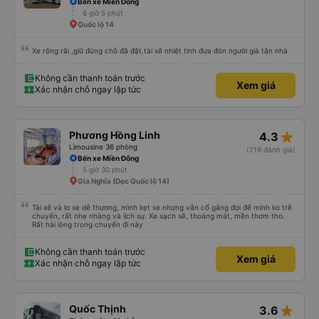
Bến xe Miền Đông
6 giờ 5 phút
Quốc lộ 14
Xe rộng rãi ,giữ đúng chỗ đã đặt.tài xế nhiệt tình đưa đón người già tận nhà
Không cần thanh toán trước
Xem giá
Xác nhận chỗ ngay lập tức
star_rate
Phương Hồng Linh
4.3
Limousine 36 phòng
(719 đánh giá)
Bến xe Miền Đông
5 giờ 30 phút
Gia Nghĩa (Dọc Quốc lộ 14)
Tài xế và lơ xe dễ thương, mình kẹt xe nhưng vẫn cố gắng đợi để mình ko trễ
chuyến, rất nhẹ nhàng và lịch sự. Xe sạch sẽ, thoáng mát, mền thơm tho.
Rất hài lòng trong chuyến đi này
Không cần thanh toán trước
Xem giá
Xác nhận chỗ ngay lập tức
star_rate
Quốc Thịnh
3.6