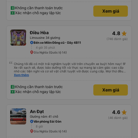
Không cần thanh toán trước
Xem giá
Xác nhận chỗ ngay lập tức
star_rate
Điều Hòa
4.8
Limousine 34 giường
(746 đánh giá)
Bến xe Miền Đông cũ - Dãy 4B11
4 giờ 35 phút
Gia Nghĩa (Quốc lộ 14)
Chúng tôi đã có một trải nghiệm tuyệt vời trên chuyến xe buýt hôm nay! 💯
Xe rất sạch sẽ, được bảo dưỡng tốt và thực sự mang lại cảm giác cao cấp
nhờ các tiện nghi và cơ sở vật chất tuyệt vời được cung cấp. Mọi thứ đều
thoải mái và ngăn nắp. Nhân viên và tài xế rất tốt bụng, hữu ích và chu đáo,
Xem thêm
giúp chuyến đi của chúng tôi suôn sẻ và không căng thẳng. Sự chuyên
nghiệp của họ thực sự nổi bật. Nhìn chung, đó là trải nghiệm du lịch tốt nhất
đối với tôi và gia đình. Chúng tôi rất vui và hài lòng từ đầu đến cuối. Rất đáng
Không cần thanh toán trước
Xem giá
giới thiệu! 💛 Về ứng dụng, nó rất dễ sử dụng, thân thiện với người dùng và
Xác nhận chỗ ngay lập tức
tiện lợi khi đặt chuyến đi của chúng tôi. Mọi thứ đều diễn ra suôn sẻ!
star_rate
An Đạt
4.6
Giường nằm 41 chỗ
(46 đánh giá)
Văn phòng Sài Gòn
8 giờ
Gia Nghĩa (Quốc lộ 14)