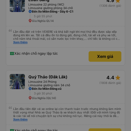
star_rate
4.9
Limousine 22 phòng (WC)
(1306 đánh giá)
Limousine giường phòng 34 chỗ
Bến Xe Miền Đông - Dãy 6-C1
5 giờ 55 phút
Gia Nghĩa QL14
Lần đầu đặt vé trên VEXERE và khá bất ngờ khi mọi thứ đều được sắp xếp
đúng khi lên xe. Tất cả đều ổn từ đúng giờ, đúng chỗ, tài xế và phụ xe tốt,
chỗ nằm khá thoải mái, có sẵn nước lọc trên khay,... chỉ tiếc là không có chỗ
để sạc pin thôi. Nhưng vậy cũng quá ổn rồi!
Xem thêm
Xác nhận chỗ ngay lập tức
Xem giá
star_rate
Quý Thảo (Đắk Lắk)
4.4
Limousine 24 Phòng
(1808 đánh giá)
Limousine giường nằm 34 chỗ
Bến Xe Miền Đông cũ
3 giờ 30 phút
Gia Nghĩa (QL14)
Lần đầu tiên đặt vé xe online lại còn thanh toán trước nhưng không làm mình
thất vọng nha! Nhà xe Quý Thảo là xe khách duy nhất (Đối với mình từng đi)
là các tài xế nói chuyện lịch sự chứ không nói tục. Riêng cái này thôi là đã
đánh giá 5 sao rồi. Chú tài xế còn uống pepsi rất dễ thương chứ không có
Xem thêm
hút thuốc phè phè như các xe khác. Đón trả đúng điểm. Được nằm đúng
giường đã đặt. Nói chung 10 điểm.
Xác nhận chỗ ngay lập tức