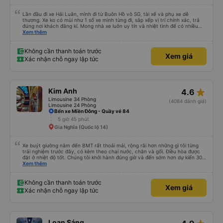
Lần đầu đi xe Hải Luân, mình đi từ Buôn Hồ vô SG, tài xế và phụ xe dễ
thương. Xe ko có mùi như 1 số xe mình từng đi, sắp xếp vị trí chính xác, trả
đúng nơi khách đăng kí. Mong nhà xe luôn uy tín và nhiệt tình để có nhiều
khách hàng hơn nữa
Xem thêm
Không cần thanh toán trước
Xem giá
Xác nhận chỗ ngay lập tức
star_rate
Kim Anh
4.6
Limousine 34 Phòng
(4084 đánh giá)
Limousine 24 Phòng
Bến xe Miền Đông - Quầy vé 84
5 giờ 45 phút
Gia Nghĩa (Quốc lộ 14)
Xe buýt giường nằm đến BMT rất thoải mái, rộng rãi hơn những gì tôi từng
trải nghiệm trước đây, có kèm theo chai nước, chăn và gối. Điều hòa được
đặt ở nhiệt độ tốt. Chúng tôi khởi hành đúng giờ và đến sớm hơn dự kiến 30
phút. Tài xế rất tuyệt so với những tài xế khác ở Việt Nam! Không quá nhiều
Xem thêm
tiếng còi xe, không có nhạc lớn hoặc tiếng ồn khác và cảm giác lái xe an
toàn nên rất dễ ngủ. Tôi rất vui vì đã đặt qua Vexere và có vị trí xe buýt trên
GPS và biển số xe vì tôi phải tìm kiếm xung quanh bến xe để tìm thấy nó, đây
Không cần thanh toán trước
Xem giá
là vấn đề của bến xe Đà Lạt (không phải tất cả các xe buýt đều có bảng
Xác nhận chỗ ngay lập tức
thông tin), chứ không phải của công ty.
Loan Sáng