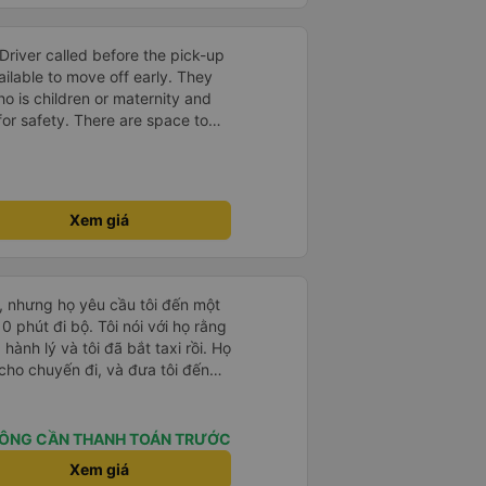
Driver called before the pick-up
ilable to move off early. They
o is children or maternity and
for safety. There are space to
ing port and LCD screen is not
roll of 3 seat is very
ust the seat to the maximum
comes with massage seat. One
Xem giá
vailable. You can choose the
pare to others service. The
at our apartment. The staff at
nd is very friendly . I will
, nhưng họ yêu cầu tôi đến một
ervice company to everyone for
 phút đi bộ. Tôi nói với họ rằng
 hành lý và tôi đã bắt taxi rồi. Họ
xem có sẵn sàng để di chuyển
n cho chuyến đi, và đưa tôi đến
ra hành khách là trẻ em hoặc
ắn trả lời rất rõ ràng và nhanh
i phù hợp để đảm bảo an toàn.
 Tôi đến muộn hơn giờ dự kiến một
lý của bạn. Cổng sạc và màn
làm tôi bận tâm. Xe buýt thoải
ÔNG CẦN THANH TOÁN TRƯỚC
chỗ ngồi của tôi. Hàng ghế sau
ể ngả ghế tối đa so với các ghế
Xem giá