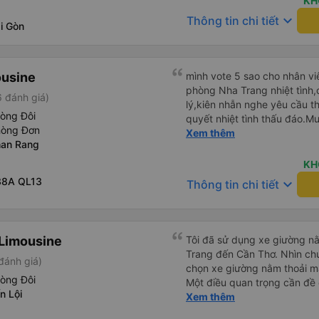
KH
keyboard_arrow_down
Thông tin chi tiết
i Gòn
ousine
mình vote 5 sao cho nhân viê
phòng Nha Trang nhiệt tình,
 đánh giá)
lý,kiên nhẫn nghe yêu cầu t
hòng Đôi
quyết nhiệt tình thấu đáo.M
hòng Đơn
nghiệp của bạn Sim. Mình ấn
Xem thêm
han Rang
thăm tài xế về bạn ấy và biế
nở nhẹ nhàng ánh mắt rất tậ
KH
vời Các nhân viên còn lại cũng rất tốt nói chuyện nhẹ nhàng
38A QL13
keyboard_arrow_down
Thông tin chi tiết
và rất ok,Về thái độ nhân vi
đứt các hãng xe dịch vụ hiệ
xe cũng có nhỉnh hơn các hã
tương đối ok so với hãng khác Nếu cần tốt hơn thì hãn
Limousine
Tôi đã sử dụng xe giường nằ
lót tấm nệm mỏng (mình đã t
Trang đến Cần Thơ. Nhìn chu
đánh giá)
giặt ,chứ nằm trực tiếp trên
chọn xe giường nằm thoải má
sinh được, mình nằm cứ cảm
hòng Đôi
Một điều quan trọng cần đề 
người lạ nên mình cứ phải 
n Lội
xe, điều này có thể gây khó 
Xem thêm
Chúc hãng xe luôn suôn sẻ ,
xuyên đêm. Tuy nhiên, khi 
chuyến 5 giờ sáng mai