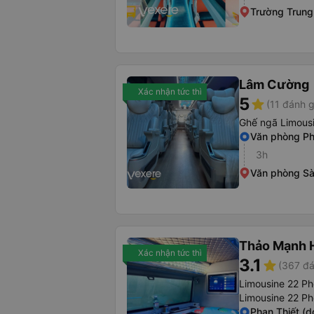
Trường Trung
Lâm Cường
Xác nhận tức thì
5
star
(11 đánh g
Ghế ngã Limousi
Văn phòng Ph
3h
Văn phòng Sà
Thảo Mạnh 
Xác nhận tức thì
3.1
star
(367 đá
Limousine 22 Ph
Limousine 22 P
Phan Thiết (d