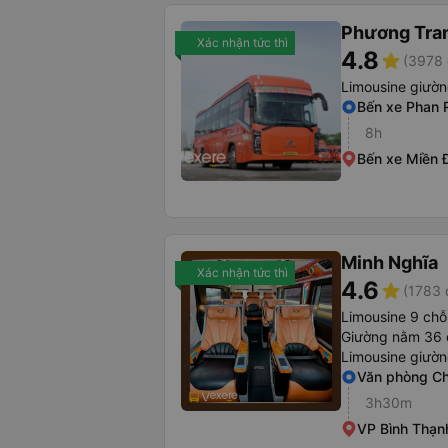
Phương Tra
Xác nhận tức thì
4.8
star
(3978 
Limousine giườ
Bến xe Phan 
8h
Bến xe Miền 
Minh Nghĩa
Xác nhận tức thì
4.6
star
(1783 
Limousine 9 chỗ
Giường nằm 36 
Limousine giườ
Văn phòng C
3h30m
VP Bình Thạn