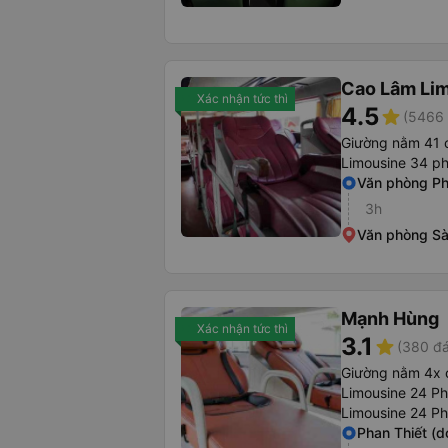
Cao Lâm Li
Xác nhận tức thì
4.5
star
(5466 
Giường nằm 41 
Limousine 34 p
Văn phòng Ph
3h
Văn phòng Sà
Mạnh Hùng
Xác nhận tức thì
3.1
star
(380 đá
Giường nằm 4x 
Limousine 24 P
Limousine 24 P
Phan Thiết (d