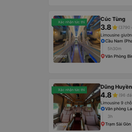
Cúc Tùng
Xác nhận tức thì
3.8
star
(3790 
Limousine giườ
Cầu Nam (Pha
5h30m
Văn Phòng Bì
Dũng Huyền
Xác nhận tức thì
4.8
star
(96 đá
Limousine 9 chỗ
Văn phòng La
3h
Trạm Sài Gòn