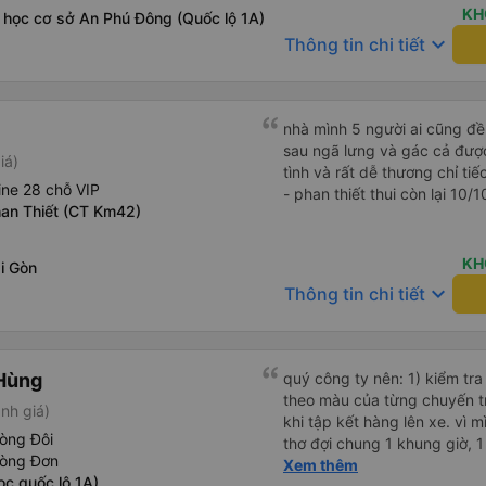
chuyến đi vẫn khá thoải mái
KH
 học cơ sở An Phú Đông (Quốc lộ 1A)
(hôm qua) rất tốt. Mặc dù x
keyboard_arrow_down
Thông tin chi tiết
nhưng công ty đã thông báo 
gặp vấn đề gì. Xe khá thoải 
tài xế lịch sự và thân thiện
khoảng 4:00 sáng và 9:00 sá
nhà mình 5 người ai cũng đề
hơn nhiều. Tại điểm dừng cu
sau ngã lưng và gác cả được
iá)
cấp bàn chải đánh răng, đó l
tình và rất dễ thương chỉ ti
chuyến đi trước của tôi vào
ne 28 chỗ VIP
- phan thiết thui còn lại 10/
nghỉ đêm nào cho đến khoản
an Thiết (CT Km42)
chịu. Có vẻ như lịch trình ph
hy vọng các điểm dừng sẽ đ
KH
i Gòn
tương lai. Nhìn chung, tôi hà
keyboard_arrow_down
dịch vụ xe buýt giường nằm
Thông tin chi tiết
chuyến công tác, vì đây vẫn
buýt giường nằm thoải mái n
thực sự hy vọng rằng trong t
Hùng
thường xuyên theo lịch trình, 
quý công ty nên: 1) kiểm tra và dán tem hành lý cho khách
tuyến đường này một lần nữa
theo màu của từng chuyến 
nh giá)
khi tập kết hàng lên xe. vì 
òng Đôi
thơ đợi chung 1 khung giờ, 1 địa điểm. vì là 
hòng Đơn
của quý công ty nên rất hài l
Xem thêm
ọc quốc lộ 1A)