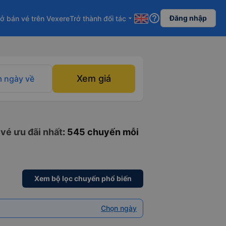
help_outline
Đăng nhập
ở bán vé trên Vexere
Trở thành đối tác
arrow_drop_down
Xem giá
 ngày về
 vé ưu đãi nhất
: 545 chuyến mỗi
Xem bộ lọc chuyến phổ biến
Chọn ngày