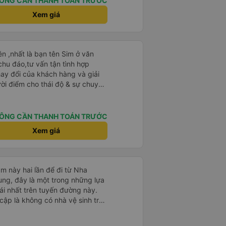
ÔNG CẦN THANH TOÁN TRƯỚC
Xem giá
n ,nhất là bạn tên Sim ở văn
chu đáo,tư vấn tận tình hợp
hay đổi của khách hàng và giải
ười điểm cho thái độ & sự chuyên
 tượng với bạn Sim và có hỏi
t bạn ấy là người Đà Lạt ,niềm
p trung lắng nghe. Thật tuyệt
ÔNG CẦN THANH TOÁN TRƯỚC
Xem giá
ên &tài xế thì mình chắc chắn ăn
n nay. Chất lượng dịch vụ trong
ng khác về thái độ bác tài & xe
g nên
m này hai lần để đi từ Nha
ừng trải nghiệm) để khi bẩn thì
ng, đây là một trong những lựa
 ghế da thì rất mau hôi và ko vệ
i nhất trên tuyến đường này.
 giác nằm chung mồ hôi với
cập là không có nhà vệ sinh trên
mang cái mền mỏng để lót nằm.
chịu trên một hành trình dài
thượng lộ bình an Hẹn gặp lại
có các điểm dừng thường xuyên,