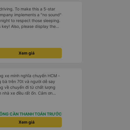
driving. To make this a 5-star
company implements a "no sound"
 night to respect those sleeping.
is key! Also, please display the
e the cabin for convenience. I
------ ​ Xe chất
t an toàn. Để dịch vụ hoàn hảo
 quy định rõ ràng về việc giữ im
Xem giá
ại) vào ban đêm để tránh làm
 Ngoài ra, nhà xe nên dán sẵn
 hành khách dễ dàng sử dụng.
à xe trong tương lai!
ãng xe minh nghĩa chuyến HCM -
g bà trên 70t và người dễ say
ng về chuyến đi từ chất lượng
iên nhà xe đều rất ổn. Cảm ơn
ho mình hãng xe giữa một rừng
t mà mình chốt book Minh Nghĩa,
ười trải nghiệm, đi 5-6 tiếng
ÔNG CẦN THANH TOÁN TRƯỚC
 mỏi gì cả
Xem giá