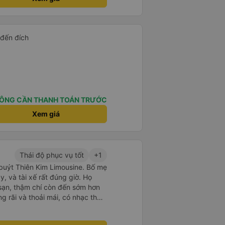
 Cảm ơn từ tận đáy lòng.. 79-
g rất nhiều. Nếu bạn chưa biết
ogle Maps hoạt động như thế
?&quot; Chuyện gì xảy ra với
 đến đích
30 và tôi đang nói về nó. ạn
i nghĩ tài xế đã giúp tôi vì nhìn
ang nghĩ rằng sẽ rất nguy hiểm
n các bạn rất nhiều.
ÔNG CẦN THANH TOÁN TRƯỚC
Xem giá
Thái độ phục vụ tốt
+1
 buýt Thiên Kim Limousine. Bố mẹ
y, và tài xế rất đúng giờ. Họ
ạn, thậm chí còn đến sớm hơn
ng rãi và thoải mái, có nhạc thư
hỗ trợ trên Zalo đã trả lời mọi
 thậm chí còn gửi ảnh điểm đón