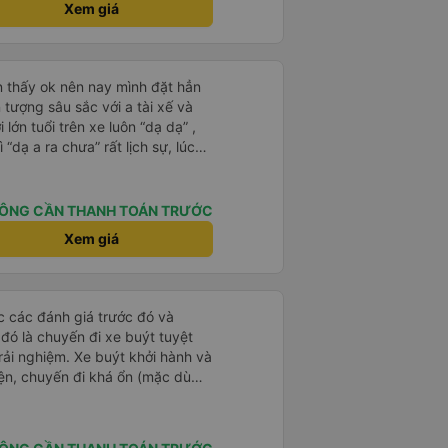
ra suôn sẻ từ đầu đến cuối.
Xem giá
n thấy ok nên nay mình đặt hẳn
 tượng sâu sắc với a tài xế và
 lớn tuổi trên xe luôn “dạ dạ” ,
 “dạ a ra chưa” rất lịch sự, lúc
cần nhẹ nhàng, anh tài xế thì
 xe mình có khen a, trước giờ e
ấy mệt, anh bảo a rất ít khi
ÔNG CẦN THANH TOÁN TRƯỚC
ách bị say bị mệt dữ lắm. Mình
Xem giá
 với nghề và có năng lượng tích
. Dù đi cẩn thận nhưng trả
ủng hộ nhà xe tiếp ạ
ọc các đánh giá trước đó và
 đó là chuyến đi xe buýt tuyệt
rải nghiệm. Xe buýt khởi hành và
iện, chuyến đi khá ổn (mặc dù
c trưng của Việt Nam ^^), và chỗ
c sự rất hài lòng.