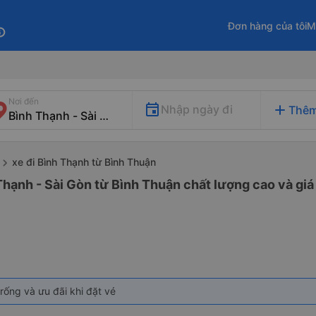
Đơn hàng của tôi
M
fo
Nơi đến
add
Nhập ngày đi
Thêm
xe đi Bình Thạnh từ Bình Thuận
Thạnh - Sài Gòn từ Bình Thuận chất lượng cao và giá
rống và ưu đãi khi đặt vé