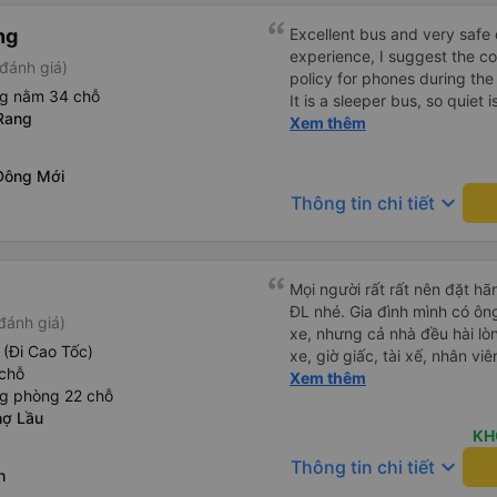
ng
Excellent bus and very safe 
experience, I suggest the 
đánh giá)
policy for phones during the
ng nằm 34 chỗ
It is a sleeper bus, so quiet 
Rang
Wi-Fi password clearly insid
Xem thêm
would definitely ride with them again! --------
lượng tốt và tài xế lái xe rấ
Đông Mới
hơn, tôi góp ý nhà xe nên có
keyboard_arrow_down
Thông tin chi tiết
lặng (tắt âm thanh điện tho
phiền hành khách khác ngủ.
mật khẩu Wi-Fi trong xe để
Tôi vẫn sẽ tiếp tục ủng hộ nh
Mọi người rất rất nên đặt h
ĐL nhé. Gia đình mình có ôn
đánh giá)
xe, nhưng cả nhà đều hài lò
 (Đi Cao Tốc)
xe, giờ giấc, tài xế, nhân v
chỗ
Thread City đã giới thiệu c
Xem thêm
ng phòng 22 chỗ
các hãng xe chỉ vì 1 cái cm
hợ Lầu
thật sự rất recommend mọi ng
KH
mà cả nhà khoẻ re ko ai mệt
keyboard_arrow_down
Thông tin chi tiết
h