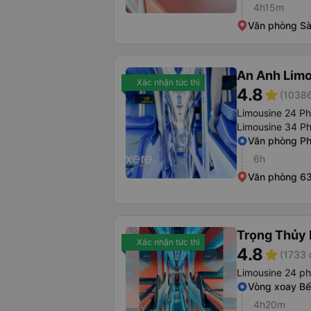
4h15m
Văn phòng Sà
An Anh Lim
Xác nhận tức thì
4.8
star
(10386
Limousine 24 P
Limousine 34 P
Văn phòng P
6h
Văn phòng 6
Trọng Thủy 
Xác nhận tức thì
4.8
star
(1733 
Limousine 24 p
Vòng xoay Bế
4h20m