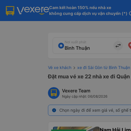
Cam kết hoàn 150% nếu nhà xe

không cung cấp dịch vụ vận chuyển (*)
in
Nơi xuất phát
import_export
Vé xe khách
xe đi Sài Gòn từ Bình Thuận
Đặt mua vé xe 22 nhà xe đi Quận 
Vexere Team
Ngày cập nhật: 06/08/2026
Chọn ngày đi để xem giá vé, số ghế t
info
Nam Hải Lim