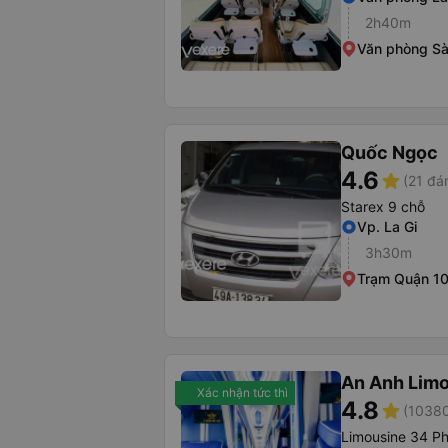
2h40m
Văn phòng Sà
Quốc Ngọc
4.6
star
(21 đá
Starex 9 chỗ
Vp. La Gi
3h30m
Trạm Quận 1
An Anh Lim
Xác nhận tức thì
4.8
star
(10380
Limousine 34 P