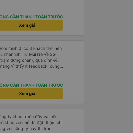
 tượng với bạn Sim và có hỏi
t bạn ấy là người Đà Lạt ,niềm
p trung lắng nghe. Thật tuyệt
ÔNG CẦN THANH TOÁN TRƯỚC
Xem giá
ên &tài xế thì mình chắc chắn ăn
n nay. Chất lượng dịch vụ trong
ng khác về thái độ bác tài & xe
g nên
Hôm mình đi có 3 khách thôi nên
ừng trải nghiệm) để khi bẩn thì
uuu nhanhhh. Từ Mũi Né về SG
 ghế da thì rất mau hôi và ko vệ
trạm dừng chân), quá đỉnh 🤣.
 giác nằm chung mồ hôi với
mang vì thấy ít feedback, cũng
mang cái mền mỏng để lót nằm.
. Bên đây tx chỉ gọi trước 30p
thượng lộ bình an Hẹn gặp lại
c thông tin khác tự xem trên app
 nên gọi xác nhận với khách sau
ÔNG CẦN THANH TOÁN TRƯỚC
toán thành công nha.
Xem giá
công ty khác trước đây và luôn
hỗ khác với chỗ đã đặt, thậm chí
ng với công ty này thì trải