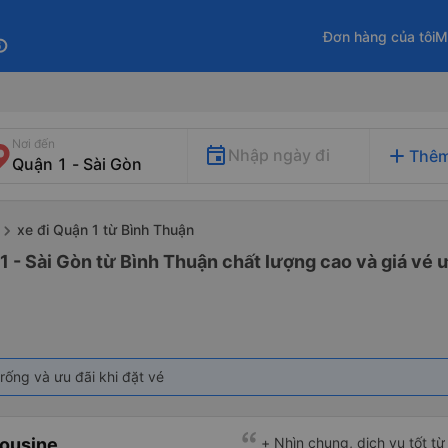
Đơn hàng của tôi
M
fo
Nơi đến
add
Nhập ngày đi
Thêm
xe đi Quận 1 từ Bình Thuận
1 - Sài Gòn từ Bình Thuận chất lượng cao và giá vé ư
rống và ưu đãi khi đặt vé
ousine
+ Nhìn chung, dịch vụ tốt t