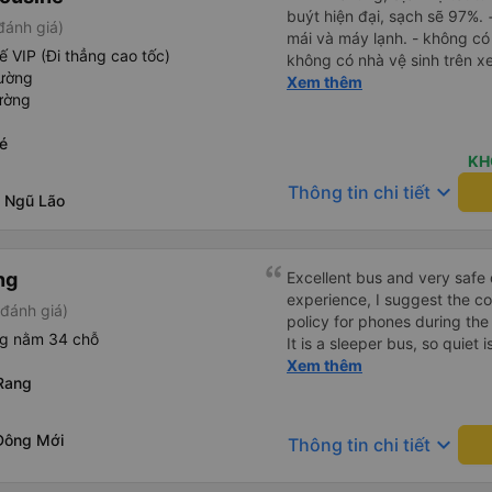
buýt hiện đại, sạch sẽ 97%. 
đánh giá)
mái và máy lạnh. - không có
ế VIP (Đi thẳng cao tốc)
không có nhà vệ sinh trên x
iường
gọi cho tôi và nói với tôi r
Xem thêm
ường
phút và tôi nên đến sớm hơn
đợi. Không có sự khởi hành 
é
biết tại sao nhưng họ khôn
KH
mới, hiện đại phục vụ tuyến
keyboard_arrow_down
Thông tin chi tiết
con đường nhỏ, chậm rãi. N
 Ngũ Lão
không dừng quá lâu ở phần còn
gian di chuyển có thể giảm t
ng
Excellent bus and very safe 
experience, I suggest the 
đánh giá)
policy for phones during the
ng nằm 34 chỗ
It is a sleeper bus, so quiet 
Wi-Fi password clearly insid
Xem thêm
Rang
would definitely ride with them again! --------
lượng tốt và tài xế lái xe rấ
hơn, tôi góp ý nhà xe nên có
Đông Mới
keyboard_arrow_down
Thông tin chi tiết
lặng (tắt âm thanh điện tho
phiền hành khách khác ngủ.