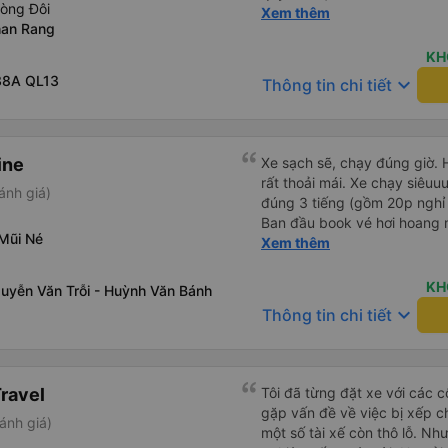
hòng Đôi
nghiệp của bạn Sim. Mình ấn
Xem thêm
han Rang
thăm tài xế về bạn ấy và biế
nở nhẹ nhàng ánh mắt rất tậ
KH
vời Các nhân viên còn lại cũng rất tốt nói chuyện nhẹ nhàng
38A QL13
keyboard_arrow_down
Thông tin chi tiết
và rất ok,Về thái độ nhân vi
đứt các hãng xe dịch vụ hiệ
xe cũng có nhỉnh hơn các hã
tương đối ok so với hãng khác Nếu cần tốt hơn thì hãn
ine
Xe sạch sẽ, chạy đúng giờ. 
lót tấm nệm mỏng (mình đã t
rất thoải mái. Xe chạy siêu
ánh giá)
giặt ,chứ nằm trực tiếp trên
đúng 3 tiếng (gồm 20p nghỉ 
sinh được, mình nằm cứ cảm
Ban đầu book vé hơi hoang 
người lạ nên mình cứ phải 
 Mũi Né
ko thấy nhà xe gọi xác nhận
Xem thêm
Chúc hãng xe luôn suôn sẻ ,
giờ xe chạy thôi, còn lại cá
chuyến 5 giờ sáng mai
và mail. Góp ý với nhà xe là
KH
guyễn Văn Trỗi - Huỳnh Văn Bánh
khi khách book vé và thanh 
keyboard_arrow_down
Thông tin chi tiết
ravel
Tôi đã từng đặt xe với các 
gặp vấn đề về việc bị xếp c
ánh giá)
một số tài xế còn thô lỗ. Như