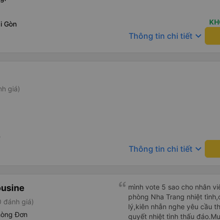
KH
i Gòn
keyboard_arrow_down
Thông tin chi tiết
nh giá)
0
keyboard_arrow_down
Thông tin chi tiết
ousine
mình vote 5 sao cho nhân viê
phòng Nha Trang nhiệt tình,
 đánh giá)
lý,kiên nhẫn nghe yêu cầu t
hòng Đơn
quyết nhiệt tình thấu đáo.M