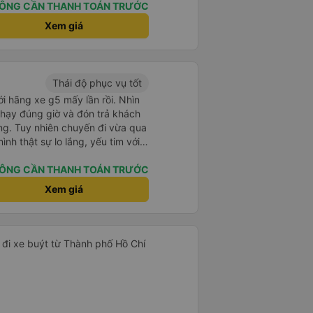
ÔNG CẦN THANH TOÁN TRƯỚC
Xem giá
Thái độ phục vụ tốt
ới hãng xe g5 mấy lần rồi. Nhìn
ạy đúng giờ và đón trả khách
̀ng. Tuy nhiên chuyến đi vừa qua
 thật sự lo lắng, yếu tim với
y xúi quẩy mà chuyến đi khứ hồi
e mà cứ bóp kèn vượt mặt xe
ÔNG CẦN THANH TOÁN TRƯỚC
à còn điện thoại,gửi tin nhắn
Xem giá
̀ng mọi người cũng tới nói an
 đi xe buýt từ Thành phố Hồ Chí