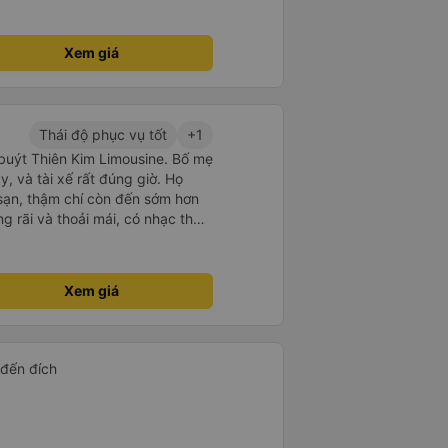
Xem giá
Thái độ phục vụ tốt
+1
 buýt Thiên Kim Limousine. Bố mẹ
y, và tài xế rất đúng giờ. Họ
ạn, thậm chí còn đến sớm hơn
ng rãi và thoải mái, có nhạc thư
hỗ trợ trên Zalo đã trả lời mọi
 thậm chí còn gửi ảnh điểm đón
ra suôn sẻ từ đầu đến cuối.
Xem giá
 đến đích