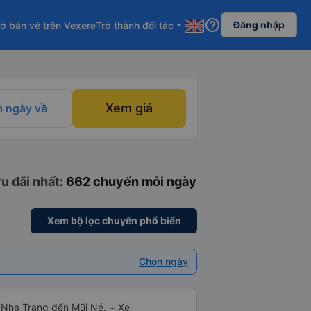
help_outline
Đăng nhập
ở bán vé trên Vexere
Trở thành đối tác
arrow_drop_down
Xem giá
 ngày về
u đãi nhất
: 662 chuyến mỗi ngày
Xem bộ lọc chuyến phổ biến
Chọn ngày
ừ Nha Trang đến Mũi Né. + Xe