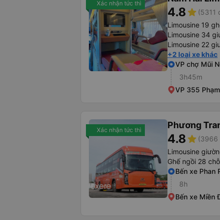
Xác nhận tức thì
4.8
star
(5311 
Limousine 19 gh
Limousine 34 g
Limousine 22 gi
+2 loại xe khác
VP chợ Mũi N
3h45m
VP 355 Phạm
Phương Tra
Xác nhận tức thì
4.8
star
(3966 
Limousine giườ
Ghế ngồi 28 chỗ
Bến xe Phan 
8h
Bến xe Miền 