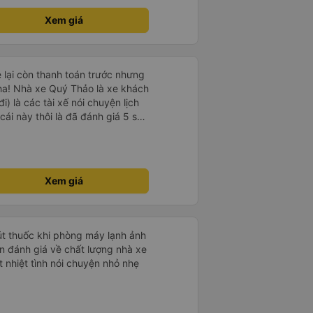
Xem giá
e lại còn thanh toán trước nhưng
ha! Nhà xe Quý Thảo là xe khách
i) là các tài xế nói chuyện lịch
cái này thôi là đã đánh giá 5 sao
psi rất dễ thương chứ không có
e khác. Đón trả đúng điểm.
t. Nói chung 10 điểm.
Xem giá
hút thuốc khi phòng máy lạnh ảnh
 nhiệt tình nói chuyện nhỏ nhẹ