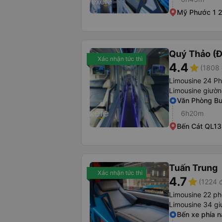
Mỹ Phước 1 2
Quý Thảo (Đ
Xác nhận tức thì
4.4
star
(1808 
Limousine 24 P
Limousine giườ
Văn Phòng B
6h20m
Bến Cát QL13
Tuấn Trung
Xác nhận tức thì
4.7
star
(1224 
Limousine 22 p
Limousine 34 g
Bến xe phía 