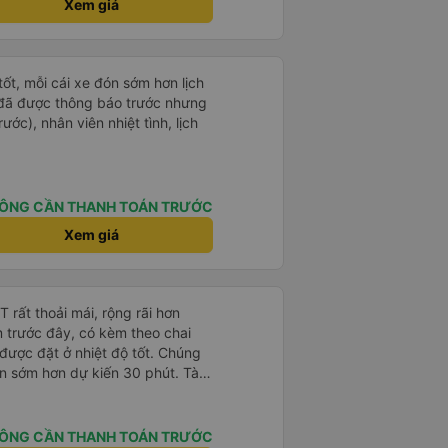
Xem giá
tốt, mỗi cái xe đón sớm hơn lịch
 đã được thông báo trước nhưng
ước), nhân viên nhiệt tình, lịch
ÔNG CẦN THANH TOÁN TRƯỚC
Xem giá
rất thoải mái, rộng rãi hơn
m trước đây, có kèm theo chai
 được đặt ở nhiệt độ tốt. Chúng
ến sớm hơn dự kiến 30 phút. Tài
ài xế khác ở Việt Nam! Không quá
 nhạc lớn hoặc tiếng ồn khác và
ất dễ ngủ. Tôi rất vui vì đã đặt
ÔNG CẦN THANH TOÁN TRƯỚC