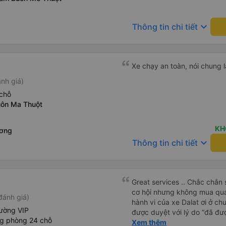
keyboard_arrow_down
Thông tin chi tiết
Xe chạy an toàn, nói chung l
nh giá)
chỗ
uôn Ma Thuột
KH
ương
keyboard_arrow_down
Thông tin chi tiết
Great services .. Chắc chắn 
cơ hội nhưng không mua qua
đánh giá)
hành vi của xe Dalat ơi ở ch
ường VIP
được duyệt với lý do “đã đư
ng phòng 24 chỗ
trong khi tôi là khách hàng và
Xem thêm