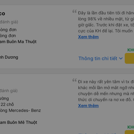
thoải mái lắm, có thể đọc s
luôn mà. - Xuất phát đúng g
co
Đây là lần đầu tiên tôi đi h
lúc 19g30, không phải quá tr
lòng 98% về nhiều mặt, từ gi
đánh giá)
Chỉ trung chuyển đến bến xe
giờ giấc. Trước khi đặt xe, 
mình ở hơi xa nên tự ra bến.
hòng đơn
cực của KH để lại. Tôi muốn
chuyển dìa Mã Lò nhưng nhà x
hòng đơn
lần cho biết. Có thể do tôi may mắn, tôi đã 0 gặp phải những
Xem thêm
ở Chu Văn An được thôi. Nếu
nam Buôn Ma Thuột
điều tệ hại nào. Tuy nhiên, 
mình quá chừng. Do xe dễ thương nên gặp được khách trên
như anh phụ xe nhiệt tình, 
KH
xe ai cũng dễ thương quá l
điện thoại quá nhiều và ầm ỉ
ình Dương
keyboard_arrow_down
mình okela lắm, hi vọng nhà
Thông tin chi tiết
tiếp tục ủng hộ nhà xe. Hy v
này, đừng bị sa sút nha.
thành cám ơn nhà xe.
Đi xe này rất yên tâm vì tx đ
khác mỗi lần mở mắt ngỡ như
đánh giá)
chuyện dễ mến nhưng mà nhà
iường
thức di chuyển ra nơ xe đỗ. 
 22 chỗ
tay xách nách mang mà mình
Xem thêm
hòng Mercedes- Benz
khu đỗ xe thì chân chảy máo 
Nam Buôn Mê Thuột
KH