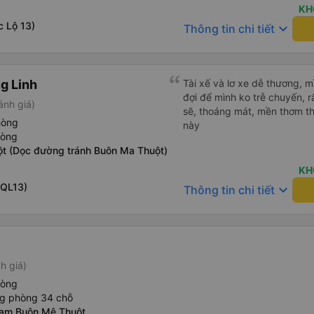
KH
c Lộ 13)
keyboard_arrow_down
Thông tin chi tiết
g Linh
Tài xế và lơ xe dễ thương, 
đợi để mình ko trễ chuyến, r
ánh giá)
sẽ, thoáng mát, mền thơm th
hòng
này
hòng
t (Dọc đường tránh Buôn Ma Thuột)
KH
 QL13)
keyboard_arrow_down
Thông tin chi tiết
h giá)
hòng
ng phòng 34 chỗ
nam Buôn Mê Thuột