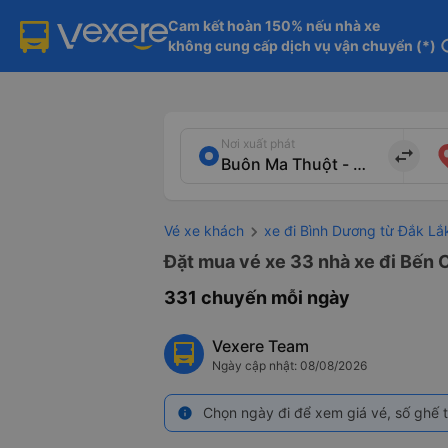
Cam kết hoàn 150% nếu nhà xe

không cung cấp dịch vụ vận chuyển (*)
in
Nơi xuất phát
import_export
Vé xe khách
xe đi Bình Dương từ Đắk Lắ
Đặt mua vé xe 33 nhà xe đi Bến C
331 chuyến mỗi ngày
Vexere Team
Ngày cập nhật: 08/08/2026
Chọn ngày đi để xem giá vé, số ghế t
info