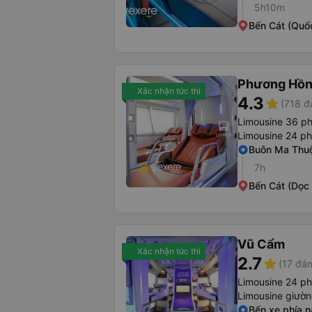
5h10m
Bến Cát (Quố
Phương Hồn
Xác nhận tức thì
4.3
star
(718 đ
Limousine 36 p
Limousine 24 p
Buôn Ma Thuộ
7h
Bến Cát (Dọc
Vũ Cẩm
Xác nhận tức thì
2.7
star
(17 đán
Limousine 24 p
Limousine giườ
Bến xe phía 