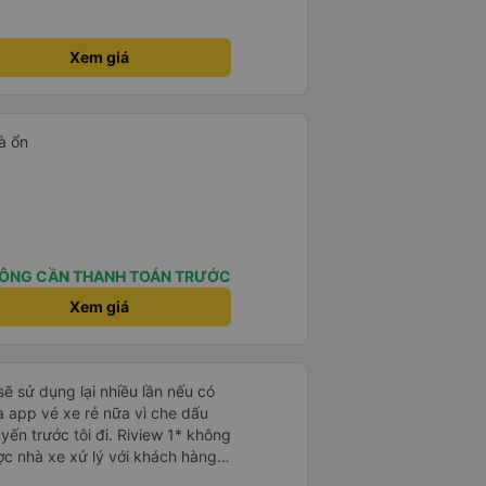
Xem giá
à ổn
ÔNG CẦN THANH TOÁN TRƯỚC
Xem giá
sẽ sử dụng lại nhiều lần nếu có
 app vé xe rẻ nữa vì che dấu
uyến trước tôi đi. Riview 1* không
ợc nhà xe xử lý với khách hàng”
 trải nghiệm của tôi lại nói là đã