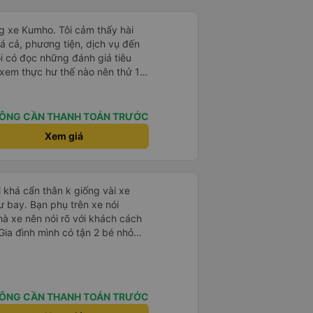
ách được nguyên cả chuyến đi
iờ và mình đến bến Chu Văn An
ãng xe Kumho. Tôi cảm thấy hài
ễ đối với mình. 2. Khuyết điểm: -
á cả, phương tiện, dịch vụ đến
 Đà Lạt trong bán kính 5km,
tôi có đọc những đánh giá tiêu
 - Mới đầu mình tưởng có trung
 xem thực hư thế nào nên thử 1
e có xin lỗi và báo lại chỉ dừng
 về Mã Lò được thì tiện cho
chuyến đi sẽ trọn vẹn hơn, nếu
có trách nhiệm đừng nói chuyện
ÔNG CẦN THANH TOÁN TRƯỚC
uôn, nên chuyến đi hôm qua của
 suốt 1 quảng đường đầu. Tôi sẽ
 xe giữ được phong độ như thế
Xem giá
ọng lần sau sẽ tốt hơn. Chân
i khá cẩn thân k giống vài xe
 bay. Bạn phụ trên xe nói
 xe nên nói rõ với khách cách
Gia đình mình có tận 2 bé nhỏ
 bị xoay vòng vòng đi bộ đến
luôn é 🥲 còn lại 10 đỉm
ÔNG CẦN THANH TOÁN TRƯỚC