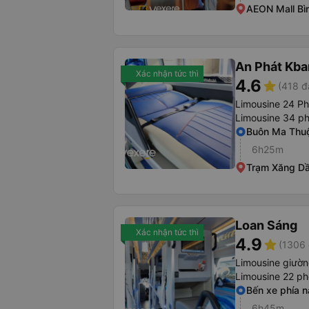
AEON Mall Bì
An Phát Kban
Xác nhận tức thì
4.6
star
(418 đ
Limousine 24 P
Limousine 34 p
Buôn Ma Thuộ
6h25m
Trạm Xăng D
Loan Sáng
Xác nhận tức thì
4.9
star
(1306 
Limousine giườ
Limousine 22 p
Bến xe phía 
6h45m