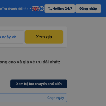
help_outline
phone
Hotline 24/7
Đăng nhập
re
Trở thành đối tác
arrow_drop_down
Xem giá
 ngày về
ợng cao và giá vé ưu đãi nhất
:
Xem bộ lọc chuyến phổ biến
Chọn ngày