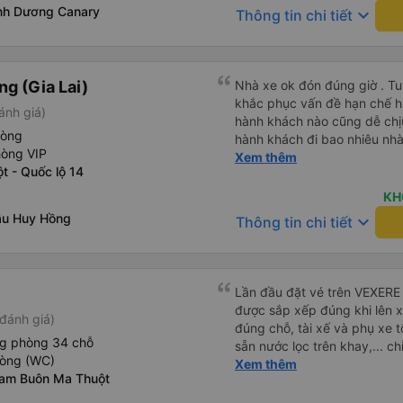
qua Vexere và có vị trí xe bu
nh Dương Canary
keyboard_arrow_down
Thông tin chi tiết
phải tìm kiếm xung quanh bế
đề của bến xe Đà Lạt (không
bảng thông tin), chứ không 
g (Gia Lai)
Nhà xe ok đón đúng giờ . Tuy
khắc phục vấn đề hạn chế hút
ánh giá)
hành khách nào cũng dễ chịu
hòng
hành khách đi bao nhiêu nhà 
hòng VIP
nhưng hãy theo cách vận hà
Xem thêm
t - Quốc lộ 14
tổng đài cho tới nội quy...
đc..
KH
ầu Huy Hồng
keyboard_arrow_down
Thông tin chi tiết
Lần đầu đặt vé trên VEXERE 
được sắp xếp đúng khi lên x
đánh giá)
đúng chỗ, tài xế và phụ xe t
ng phòng 34 chỗ
sẵn nước lọc trên khay,... ch
hòng (WC)
thôi. Nhưng vậy cũng quá ổn
Xem thêm
nam Buôn Ma Thuột