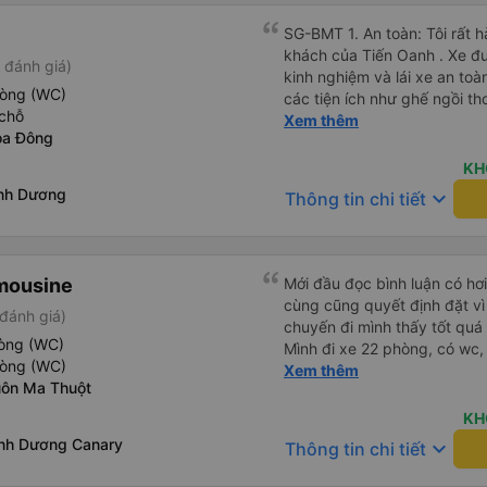
SG-BMT 1. An toàn: Tôi rất hài lòng về chất lượng của xe
khách của Tiến Oanh . Xe đượ
 đánh giá)
kinh nghiệm và lái xe an toàn. 2. Tiện nghi: cung cấp đầ
hòng (WC)
các tiện ích như ghế ngồi th
chỗ
độ cao và cổng sạc điện thoại di động. 3.
Xem thêm
òa Đông
chính xác: Chuyến xe xuất 
giờ cam kết. 4. Giá cả: Tôi cảm thấy giá cả của dịch vụ xe
KH
khách rất hợp lý và phù hợp 
ình Dương
keyboard_arrow_down
Thông tin chi tiết
cung cấp. 5. Thái độ phục vụ: Nhân viên và tài xế rất nhiệt
tình, chu đáo và tôn trọng k
mái và hài lòng với các dịch vụ mà
họ đáp ứng đầy đủ nhu cầu c
mousine
Mới đầu đọc bình luận có hơ
của họ trong tương lai nếu c
cùng cũng quyết định đặt vì
đánh giá)
chuyến đi mình thấy tốt quá
hòng (WC)
Mình đi xe 22 phòng, có wc,
hòng (WC)
qua của mình như thế này: 
Xem thêm
uôn Ma Thuột
tính và dễ thương, gọi điện 
ngày, dặn dò đủ thứ luôn. - 
KH
chuyện rất dễ thương và dễ c
nh Dương Canary
keyboard_arrow_down
Thông tin chi tiết
sẽ. - Phòng nằm không phải m
êm, nằm thoải mái cho cả 2