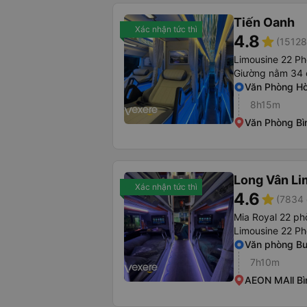
Tiến Oanh
Xác nhận tức thì
4.8
star
(15128
Limousine 22 P
Giường nằm 34 
Văn Phòng H
8h15m
Văn Phòng B
Long Vân Li
Xác nhận tức thì
4.6
star
(7834 
Mia Royal 22 p
Limousine 22 P
Văn phòng B
7h10m
AEON MAll Bì