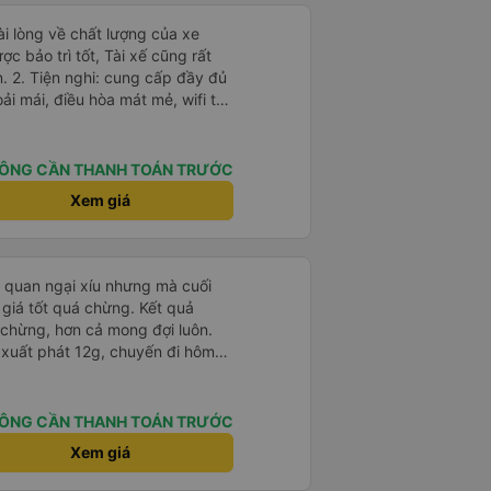
c bảo trì tốt, Tài xế cũng rất
y đủ
oải mái, điều hòa mát mẻ, wifi tốc
 Thời gian và độ
phát đúng giờ và đếnBMT đúng
ÔNG CẦN THANH TOÁN TRƯỚC
với chất lượng và tiện ích được
Xem giá
hách hàng. Tôi cảm thấy rất thoải
 họ cung cấp. Dịch vụ của
ủa tôi và tôi sẽ sử dụng dịch vụ
i quan ngại xíu nhưng mà cuối
ó cơ hội.
 giá tốt quá chừng. Kết quả
 chừng, hơn cả mong đợi luôn.
 xuất phát 12g, chuyến đi hôm
1. Ưu điểm: - Mấy bạn CSKH kỹ
trước check thông tin trước 1
Bác tài và nhân viên xe nói
ÔNG CẦN THANH TOÁN TRƯỚC
hịu. - Nhà vệ sinh trên xe sạch
Xem giá
ới kin kít nhưng rất sạch sẽ,
 người, mình say xe nhưng nằm