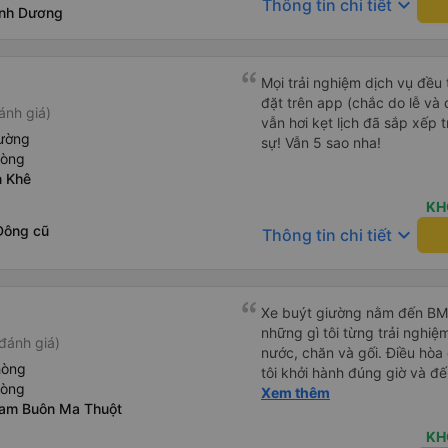
keyboard_arrow_down
Thông tin chi tiết
ình Dương
Mọi trải nghiệm dịch vụ đều 
đặt trên app (chắc do lễ và
ánh giá)
vẫn hơi kẹt lịch đã sắp xếp tr
iường
sự! Vẫn 5 sao nha!
hòng
n Khê
KH
Đông cũ
keyboard_arrow_down
Thông tin chi tiết
Xe buýt giường nằm đến BMT 
những gì tôi từng trải nghiệ
đánh giá)
nước, chăn và gối. Điều hòa
hòng
tôi khởi hành đúng giờ và đ
hòng
xế rất tuyệt so với những t
Xem thêm
nam Buôn Ma Thuột
nhiều tiếng còi xe, không có
cảm giác lái xe an toàn nên r
KH