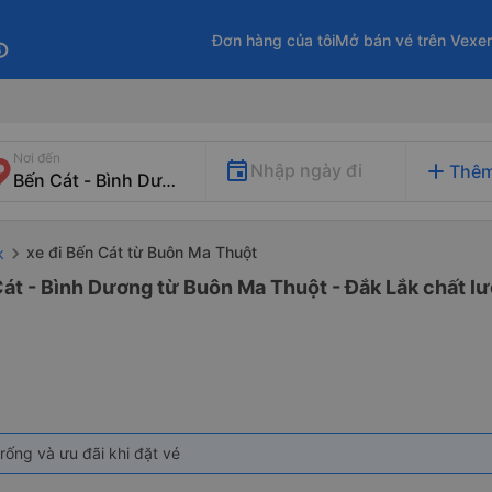
Đơn hàng của tôi
Mở bán vé trên Vexe
fo
Nơi đến
add
Nhập ngày đi
Thêm
xe đi Bến Cát từ Buôn Ma Thuột
k
át - Bình Dương từ Buôn Ma Thuột - Đắk Lắk chất lư
rống và ưu đãi khi đặt vé