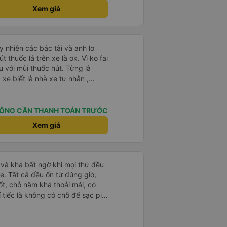
ýt trên GPS và biển số xe vì tôi
Xem giá
n xe để tìm thấy nó, đây là vấn
 phải tất cả các xe buýt đều có
phải của công ty.
 nhiên các bác tài và anh lơ
 thuốc lá trên xe là ok. Vì ko fai
 với mùi thuốc hút. Từng là
xe biết là nhà xe tư nhân ,
nh của Phương Trang Busline, từ
 Vé có mắc 1 chúc cũng chấp nhận
ÔNG CẦN THANH TOÁN TRƯỚC
Xem giá
và khá bất ngờ khi mọi thứ đều
e. Tất cả đều ổn từ đúng giờ,
ốt, chỗ nằm khá thoải mái, có
ỉ tiếc là không có chỗ để sạc pin
 rồi!