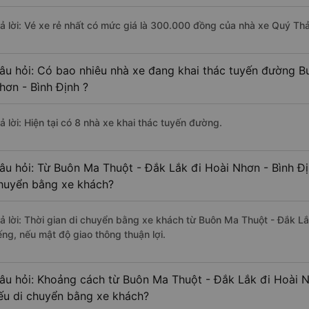
rả lời: Vé xe rẻ nhất có mức giá là 300.000 đồng của nhà xe Quý Thả
âu hỏi: Có bao nhiêu nhà xe đang khai thác tuyến đường B
hơn - Bình Định ?
ả lời: Hiện tại có 8 nhà xe khai thác tuyến đường.
âu hỏi: Từ Buôn Ma Thuột - Đắk Lắk đi Hoài Nhơn - Bình Đị
huyển bằng xe khách?
rả lời: Thời gian di chuyển bằng xe khách từ Buôn Ma Thuột - Đắk Lắ
ếng, nếu mật độ giao thông thuận lợi.
âu hỏi: Khoảng cách từ Buôn Ma Thuột - Đắk Lắk đi Hoài N
ếu di chuyển bằng xe khách?