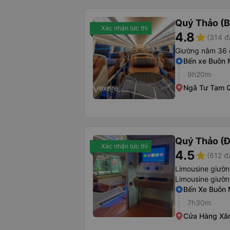
Quý Thảo (B
Xác nhận tức thì
4.8
star
(314 đ
Giường nằm 36 
Bến xe Buôn 
9h20m
Ngã Tư Tam 
Quý Thảo (Đ
Xác nhận tức thì
4.5
star
(612 đ
Limousine giườ
Limousine giườ
Bến Xe Buôn 
7h30m
Cửa Hàng Xăn