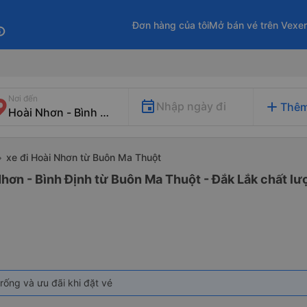
Đơn hàng của tôi
Mở bán vé trên Vexe
fo
Nơi đến
add
Nhập ngày đi
Thêm
xe đi Hoài Nhơn từ Buôn Ma Thuột
Nhơn - Bình Định từ Buôn Ma Thuột - Đắk Lắk chất lượ
rống và ưu đãi khi đặt vé