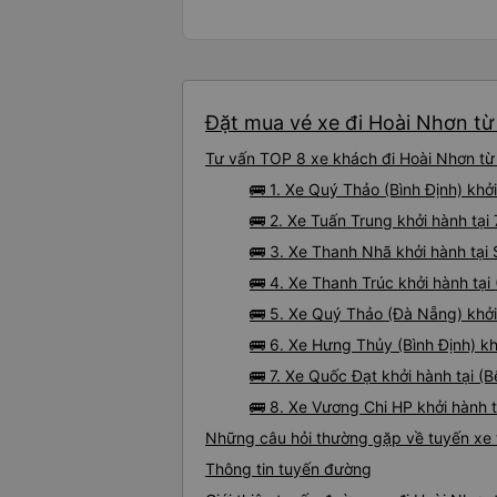
Đặt mua vé xe đi Hoài Nhơn từ
Tư vấn TOP 8 xe khách đi Hoài Nhơn từ 
🚌 1. Xe Quý Thảo (Bình Định) khở
🚌 2. Xe Tuấn Trung khởi hành tạ
🚌 3. Xe Thanh Nhã khởi hành tạ
🚌 4. Xe Thanh Trúc khởi hành tạ
🚌 5. Xe Quý Thảo (Đà Nẵng) khởi
🚌 6. Xe Hưng Thủy (Bình Định) kh
🚌 7. Xe Quốc Đạt khởi hành tại 
🚌 8. Xe Vương Chi HP khởi hành 
Những câu hỏi thường gặp về tuyến xe 
Thông tin tuyến đường