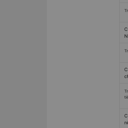
T
C
N
Tr
C
c
T
ti
C
n