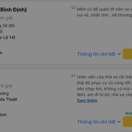
Bình Định)
Mình có để quên đt trên xe v
vui vẻ, nhiệt tình , dễ thương
nh giá)
 24 đôi
hỗ
c Lộ 14)
n
keyboard_arrow_down
Thông tin chi tiết
nhân viên của nhà xe rất thâ
thái độ phục vụ vô cùng tốt 
nh giá)
nên chạy êm, không có mùi (
iường
lắm). em đi từ lúc nhà xe c
Ma Thuột
cơ, nay có xe 34p chắc em đ
Xem thêm
KH
Sơn
keyboard_arrow_down
Thông tin chi tiết