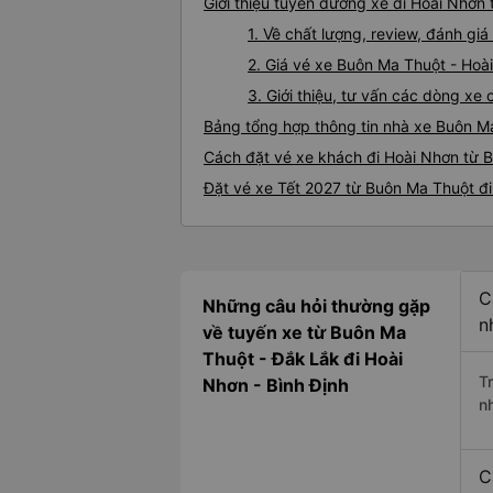
Giới thiệu tuyến đường xe đi Hoài Nhơn
1. Về chất lượng, review, đánh g
2. Giá vé xe Buôn Ma Thuột - Hoà
3. Giới thiệu, tư vấn các dòng x
Bảng tổng hợp thông tin nhà xe Buôn M
Cách đặt vé xe khách đi Hoài Nhơn từ B
Đặt vé xe Tết 2027 từ Buôn Ma Thuột đ
C
Những câu hỏi thường gặp
n
về tuyến xe từ Buôn Ma
Thuột - Đắk Lắk đi Hoài
T
Nhơn - Bình Định
n
C