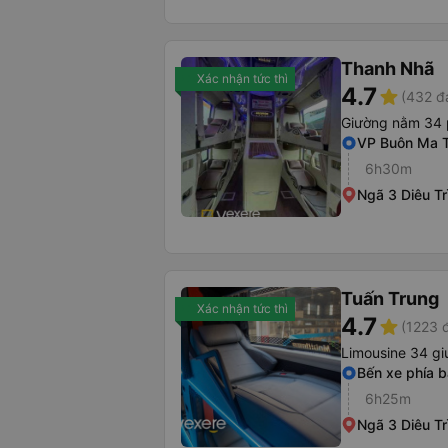
Thanh Nhã
Xác nhận tức thì
4.7
star
(432 đ
Giường nằm 34
VP Buôn Ma 
6h30m
Ngã 3 Diêu Tr
Tuấn Trung
Xác nhận tức thì
4.7
star
(1223 
Limousine 34 g
Bến xe phía 
6h25m
Ngã 3 Diêu Tr