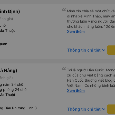
ình Định)
Mình xin chia sẻ một chút về
đi nhà xe Minh Thảo, mấy an
ánh giá)
thương luôn ý mọi người, đặc
chỗ
cho khách hàng luôn. 10điể
Ma Thuột
<333333333333
Xem thêm
Quan
keyboard_arrow_down
Thông tin chi tiết
à Nẵng)
Tôi là người Hàn Quốc. Mon
xử của chữ viết bằng cách 
ánh giá)
Hàn Quốc thường viết blog c
ng nằm 34 chỗ
Việt Nam. Có những bình lu
ng phòng 24 chỗ
bình luận khen vất vả nên tôi
Xem thêm
Ma Thuột
lắng vô ích. Rất thoải mái và
sạch sẽ, tài xế rất thân thi
thơm nữa. Mình đề cử bài này. 제 리뷰를 보시게 되는
g Dầu Phương Linh 3
keyboard_arrow_down
Thông tin chi tiết
들께 정보를 드리자면 저는 