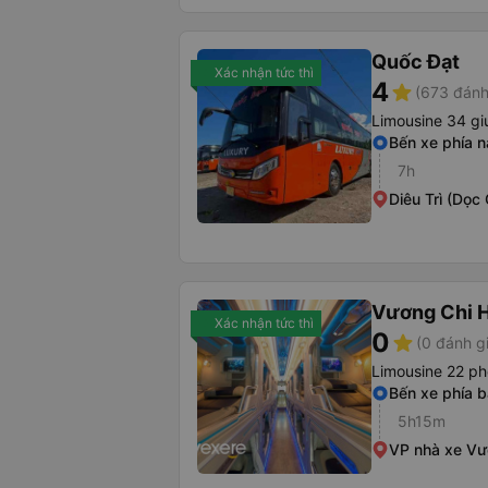
Quốc Đạt
Xác nhận tức thì
4
star
(673 đánh
Limousine 34 gi
Bến xe phía 
7h
Diêu Trì (Dọc
Vương Chi 
Xác nhận tức thì
0
star
(0 đánh g
Limousine 22 p
Bến xe phía 
5h15m
VP nhà xe Vư