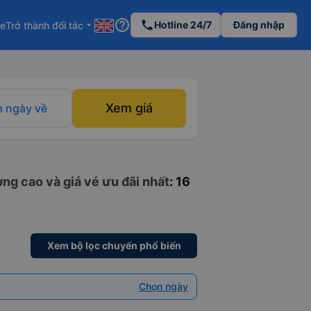
help_outline
phone
Hotline 24/7
Đăng nhập
re
Trở thành đối tác
arrow_drop_down
Xem giá
 ngày về
ng cao và giá vé ưu đãi nhất
: 16
Xem bộ lọc chuyến phổ biến
Chọn ngày