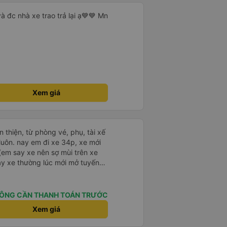
à đc nhà xe trao trả lại ạ💙💙 Mn
Xem giá
n thiện, từ phòng vé, phụ, tài xế
luôn. nay em đi xe 34p, xe mới
em say xe nên sợ mùi trên xe
hạy xe thường lúc mới mở tuyến
i nhiều hơn
ÔNG CẦN THANH TOÁN TRƯỚC
Xem giá