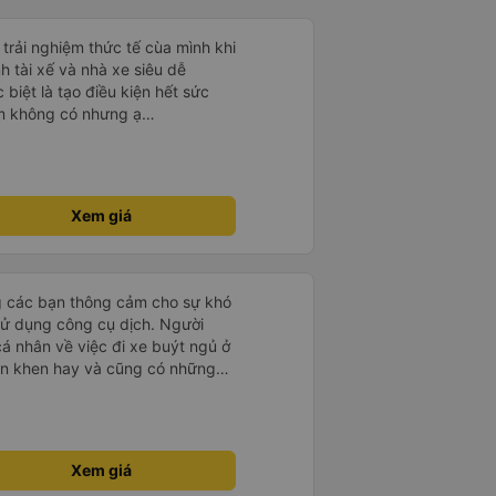
 trải nghiệm thức tế cùa mình khi
h tài xế và nhà xe siêu dễ
 biệt là tạo điều kiện hết sức
m không có nhưng ạ
Xem giá
g các bạn thông cảm cho sự khó
sử dụng công cụ dịch. Người
á nhân về việc đi xe buýt ngủ ở
ận khen hay và cũng có những
 đã rất lo lắng. Đó là một sự lo
 thoải mái. Bên trong xe buýt
ện. Gối và chăn nệm cũng sạch và
 한국분
Xem giá
다낭에서 꾸이년가는 버스를 탔습니