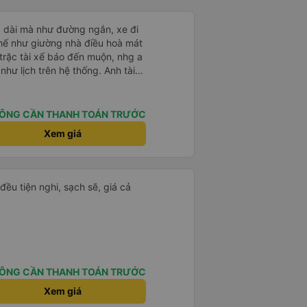
t rất thoải mái, và chuyến đi
g dài mà như đường ngắn, xe đi
 rất tiện nghi với ghế ngồi êm
ế như giường nhà điều hoà mát
ảm giác dễ chịu trong suốt hành
trặc tài xế báo đến muộn, nhg a
ách đều có cổng sạc điện thoại
hư lịch trên hệ thống. Anh tài
ệt tình, trời mưa gió đã chở bọn
n đúng địa chỉ mà chúng tôi
 anh tài xế Văn Sĩ cùng với nhà
ức rất chuyên nghiệp, đúng giờ
 gặp lại a ạ.
ÔNG CẦN THANH TOÁN TRƯỚC
m tuyệt vời — rất đáng để giới
Xem giá
đều tiện nghi, sạch sẽ, giá cả
ÔNG CẦN THANH TOÁN TRƯỚC
Xem giá