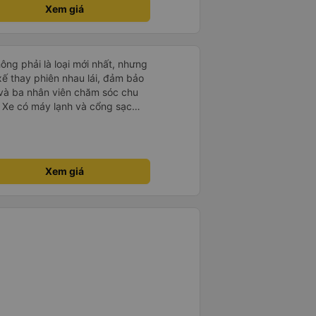
Xem giá
hông phải là loại mới nhất, nhưng
i xế thay phiên nhau lái, đảm bảo
, và ba nhân viên chăm sóc chu
 Xe có máy lạnh và cổng sạc
ở các khu vực nghỉ ngơi. Phí
. Có nhiều loại đồ ăn nhẹ để lựa
rong bến xe để lên xe, nhưng do
hoảng 9 tiếng. Tôi hài lòng với
Xem giá