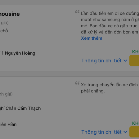
highly recommend it! ⸻ Chúng tôi đã di chuyển từ Hạ
Long đến Hà Nội bằng xe buý
mousine
Lần đầu tiên em đi xe đườn
thực sự vượt xa mong đợi. Xe
mướt như samsung nằm ở gh
 giá)
ái, không gian sạch sẽ và c
mẻ. Ban đầu xe có gặp trục 
trình. Đặc biệt, mỗi hành kh
 chỗ
đã xử lý và đến đón bọn em n
riêng, rất tiện lợi. Chúng tôi cũng muốn khen ngợi dịch vụ: xe
xế Văn Sĩ quá vui tính và nhi
Xem thêm
đón tận khách sạn và đưa đế
e về tận nơi an toàn. 5⭐️ cho
yêu cầu. Mọi thứ được tổ ch
xe. Lần sau e mong có duyên
KH
ố 1 Nguyễn Hoàng
và thoải mái. Một trải nghiệ
keyboard_arrow_down
thiệu!
Thông tin chi tiết
Xe trung chuyển lẫn xe đính 
phải chăng.
nh giá)
ghỉ Chân Cẩm Thạch
KH
hiên Hiền
keyboard_arrow_down
Thông tin chi tiết