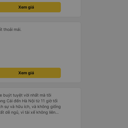
Xem giá
ất thoải mái.
Xem giá
 buýt tuyệt vời nhất mà tôi
ng Cái đến Hà Nội từ 11 giờ tối
ch sự và hữu ích, và không giống
t dễ ngủ, vì tài xế không liên
 4:30 sáng để kịp đi vệ sinh, và
ây chắc chắn là một chiếc giường