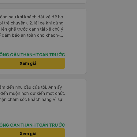
 động sau khi khách đặt vé để họ
). 2. lái xe khi dừng
lên ghế trước cạnh tài xế chú ý
ể đảm bảo an toàn cho khách-
 chữ nhật dạng ô lưới, cửa
vỉa hè tương đương 1 viên gạch
ÔNG CẦN THANH TOÁN TRƯỚC
n Tng kịp 20h, để khách nối
Xem giá
g đãng.
tâm đến nhu cầu của tôi. Anh ấy
 đến muộn hơn dự kiến ​​một chút.
 phận chăm sóc khách hàng vì sự
ÔNG CẦN THANH TOÁN TRƯỚC
Xem giá