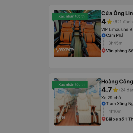
Cửa Ông Li
Xác nhận tức thì
4
star
(621 đánh
VIP Limousine 9
Cẩm Phả
3h45m
Văn phòng S
Hoàng Công
Xác nhận tức thì
4.7
star
(24 đá
Xe 29 chỗ
Trạm Xăng N
4h10m
Bãi xe số 1 T