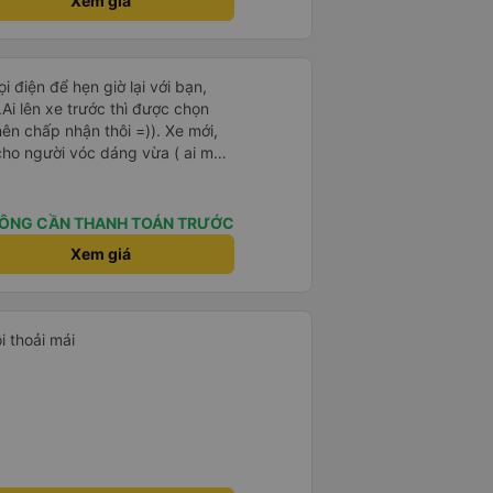
Xem giá
ọi điện để hẹn giờ lại với bạn,
i lên xe trước thì được chọn
ên chấp nhận thôi =)). Xe mới,
cho người vóc dáng vừa ( ai m8
ha ). Hừm xe mới, điều hoà lạnh
được lạnh nhớ lấu cái chăn dày
há là êm nhưng mỗi tội khi nói
ÔNG CẦN THANH TOÁN TRƯỚC
làm mình trong chuyến đi tỉnh
Xem giá
3 lần nhưng vẫn ngủ ngon (may
íp ). Nhà xe nên mắc cái rèm hay
i lái xe, ổm cho 2 bên. Nói
 với nhà xe này nên nếu đi đâu
i thoải mái
chọn quay lại nhà xe ni.