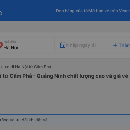
Đơn hàng của tôi
Mở bán vé trên Vexe
fo
Nơi đến
add
Nhập ngày đi
Thêm
xe đi Hà Nội từ Cẩm Phả
i từ Cẩm Phả - Quảng Ninh chất lượng cao và giá vé 
rống và ưu đãi khi đặt vé