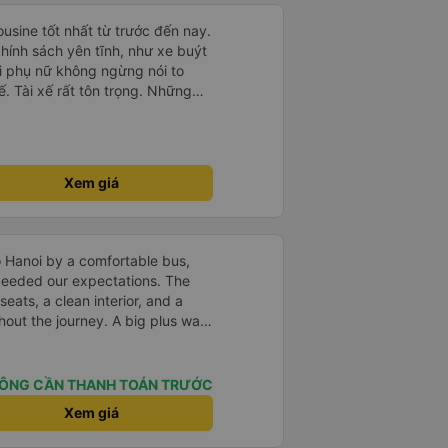
ousine tốt nhất từ trước đến nay.
hính sách yên tĩnh, như xe buýt
i phụ nữ không ngừng nói to
xế. Tài xế rất tôn trọng. Những
ả trẻ nhỏ cũng rất chu đáo. Tôi
 ngày nữa, chúng ta sẽ xem liệu
sine và dịch vụ luôn tuyệt vời.
hiệu
Xem giá
 Hanoi by a comfortable bus,
ceeded our expectations. The
eats, a clean interior, and a
out the journey. A big plus was
ess to an individual phone
en more convenient. We also
ent service: we were picked up
ÔNG CẦN THANH TOÁN TRƯỚC
dropped off exactly at the
Xem giá
thing was well-organized,
ble. A great experience — we