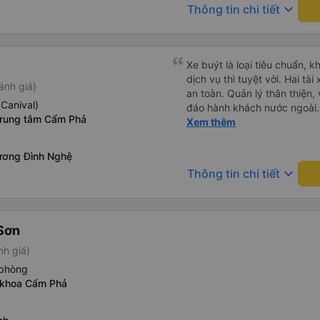
keyboard_arrow_down
Thông tin chi tiết
Xe buýt là loại tiêu chuẩn, k
dịch vụ thì tuyệt vời. Hai tà
ánh giá)
an toàn. Quản lý thân thiện
(Canival)
đáo hành khách nước ngoài.
rung tâm Cẩm Phả
USB, và dừng thường xuyên 
Xem thêm
vào nhà vệ sinh là 3.000 VND
chọn. Bạn chỉ cần đợi bên t
ương Đình Nghệ
bị chậm trễ, hành trình mất k
keyboard_arrow_down
Thông tin chi tiết
giá vé 480.000 VND.
Sơn
nh giá)
 phòng
 khoa Cẩm Phả