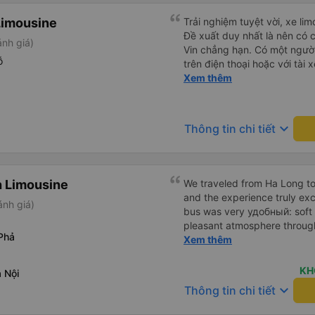
Limousine
Trải nghiệm tuyệt vời, xe lim
Đề xuất duy nhất là nên có c
nh giá)
Vin chẳng hạn. Có một ngườ
ỗ
trên điện thoại hoặc với tài 
hành khách khác, thậm chí c
Xem thêm
sẽ quay lại Hà Nội trong vài
tôi chỉ may mắn hay xe limou
Hiện tại, chắc chắn sẽ giới t
keyboard_arrow_down
Thông tin chi tiết
 Limousine
We traveled from Ha Long to
and the experience truly ex
ánh giá)
bus was very удобный: soft s
pleasant atmosphere through
Phả
that each passenger had acc
Xem thêm
charger, which made the trip ev
want to highlight the excell
KH
 Nội
directly from our hotel and 
keyboard_arrow_down
Thông tin chi tiết
address we requested. Every
punctual, and very comforta