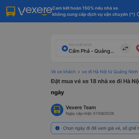
Cam kết hoàn 150% nếu nhà xe

không cung cấp dịch vụ vận chuyển (*)
in
Nơi xuất phát
import_export
Vé xe khách
xe đi Hà Nội từ Quảng Ninh
Đặt mua vé xe 18 nhà xe đi Hà Nộ
ngày
Vexere Team
Ngày cập nhật: 07/08/2026
Chọn ngày đi để xem giá vé, số ghế t
info