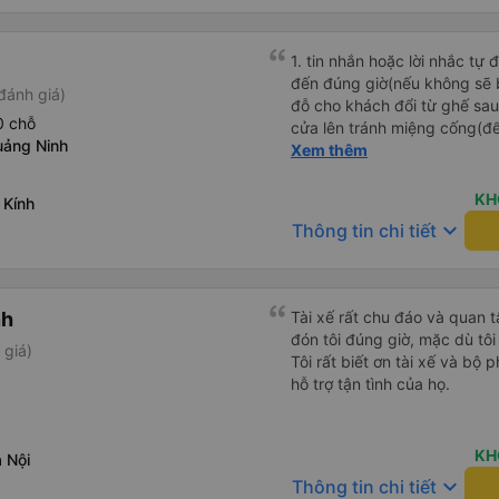
1. tin nhắn hoặc lời nhắc tự
đến đúng giờ(nếu không sẽ bị trễ chuyến
đánh giá)
đỗ cho khách đổi từ ghế sau 
0 chỗ
cửa lên tránh miệng cống(đ
uảng Ninh
tại HN: miệng cống bằng sắt
Xem thêm
miệng cống còn kết nối với 
lát viền vỉa hè 50-60cm. 3. Thái độ và tay nghề tài xế tốt.
KH
 Kính
Bác tài đã cố gắng để về đế
keyboard_arrow_down
Thông tin chi tiết
chuyến Xe 11 chỗ nên thoán
nh
Tài xế rất chu đáo và quan 
đón tôi đúng giờ, mặc dù tôi
 giá)
Tôi rất biết ơn tài xế và bộ
hỗ trợ tận tình của họ.
KH
 Nội
keyboard_arrow_down
Thông tin chi tiết