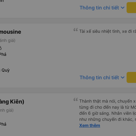
nh
keyboard_arrow_down
Thông tin chi tiết
imousine
Tài xế siêu nhiệt tình, xe đi r
ánh giá)
ỗ
Phả
u Quỳ
keyboard_arrow_down
Thông tin chi tiết
àng Kiên)
Thành thật mà nói, chuyến xe
từng đi cho đến nay là từ Mó
nh giá)
đến 6 giờ sáng. Nhân viên lị
như những chuyến đi khác, rấ
Phả
tục bóp còi. Tôi thức dậy lúc
Xem thêm
các tiện nghi thì sạch sẽ. Đ