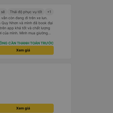
 hành khách dễ dàng sử dụng.
à xe trong tương lai!
 sẽ
Thái độ phục vụ tốt
+1
 vẫn còn đang đi trên xe lun.
 ra Quy Nhơn và mình đã book đại
 trên app khá tốt và chất lượng
ợi của mình. Mình mua giường
hân viên của nhà xe phải nói là
. Trước chuyến đi mình có gọi
ÔNG CẦN THANH TOÁN TRƯỚC
 hỗ trợ mình nói chuyện
Xem giá
úc mình lên xe trung chuyển và
h vali giùm tụi mình. Trên xe thì
cho khách còn chuẩn bị cả
và đặc biệt là có gối ôm.
Nchung là phải chấm nhà xe 10 sao mới đủ !!!
Xem giá