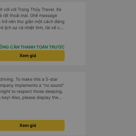
t vời với Trọng Thủy Travel. Xe
và rất thoải mái. Ghế massage
g trở nên thư giãn một cách đáng
 lịch sự và nhiệt tình, tài xế cẩn
thứ đều được tổ chức tốt. Các
 xe dễ dàng, và toàn bộ chuyến
. Tôi đặt vé qua Vexere, và toàn
ÔNG CẦN THANH TOÁN TRƯỚC
vé đến khi đến nơi - đều suôn sẻ
Xem giá
 hài lòng với công ty này và
ủy Travel một lần nữa. Rất đáng
driving. To make this a 5-star
company implements a "no sound"
 night to respect those sleeping.
is key! Also, please display the
e the cabin for convenience. I
------ ​ Xe chất
t an toàn. Để dịch vụ hoàn hảo
 quy định rõ ràng về việc giữ im
Xem giá
ại) vào ban đêm để tránh làm
 Ngoài ra, nhà xe nên dán sẵn