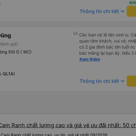
KH
i
keyboard_arrow_down
Thông tin chi tiết
Dũng
Các bạn nữ lễ tân xinh iu. C
quan tâm khách, vui vẻ, nhiệt tình. Trong
đánh giá)
có 2 gia đình bác lớn tuổi nc
òng Đôi G ( WC)
bác mắng lại bạn ấy. Nếu 2 
ngược lại nha. Bạn ấy nhắc n
Xem thêm
đến lỗi mình ngủ còn mơ đượ
nhau xuất hiện trong giấc mơ của mình luôn. Nên nếu bạn
c QL1A)
bị phản ánh thì đừng trừ lươ
keyboard_arrow_down
Thông tin chi tiết
thì bảo bạn ấy liên hệ sđt c
đuôi 666, chuyến ĐH-NT ngày
iu còn đổi cho mình phòng đ
(một mình) yêu luôn. Nhưng
lần xe rẽ 1 cái là ✈️ Ít đi x
10/10.
 Cam Ranh chất lượng cao và giá vé ưu đãi nhất: 50 
 Cam Ranh chất lượng cao, uy tín, giá rẻ nhất 08/2026