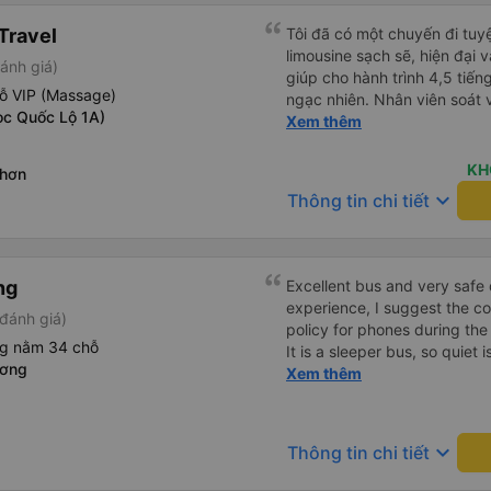
Travel
Tôi đã có một chuyến đi tuyệ
limousine sạch sẽ, hiện đại 
ánh giá)
giúp cho hành trình 4,5 tiến
ỗ VIP (Massage)
ngạc nhiên. Nhân viên soát vé
c Quốc Lộ 1A)
thận và chuyên nghiệp, mọi 
Xem thêm
thông báo rõ ràng, việc lên
đi diễn ra đúng như kế hoạch
KH
Nhơn
bộ trải nghiệm - từ khi đặt 
keyboard_arrow_down
Thông tin chi tiết
và không gặp rắc rối. Tôi rất
chắc chắn sẽ chọn Trọng Th
giới thiệu!
ng
Excellent bus and very safe 
experience, I suggest the 
đánh giá)
policy for phones during the
ng nằm 34 chỗ
It is a sleeper bus, so quiet 
ương
Wi-Fi password clearly insid
Xem thêm
would definitely ride with them again! --------
lượng tốt và tài xế lái xe rấ
hơn, tôi góp ý nhà xe nên có
keyboard_arrow_down
Thông tin chi tiết
lặng (tắt âm thanh điện tho
phiền hành khách khác ngủ.