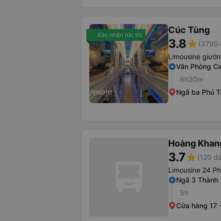
Cúc Tùng
Xác nhận tức thì
3.8
star
(3790 
Limousine giườ
Văn Phòng C
6h30m
Ngã ba Phú T
Hoàng Khan
3.7
star
(120 đá
Limousine 24 P
Ngã 3 Thành
5h
Cửa hàng 17 -