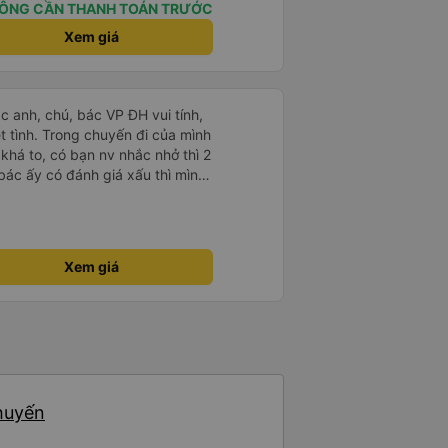
ÔNG CẦN THANH TOÁN TRƯỚC
Xem giá
ác anh, chú, bác VP ĐH vui tính,
 chuyến đi của mình
 khá to, có bạn nv nhắc nhở thì 2
bác ấy có đánh giá xấu thì mình
hở rất đúng. 2 bác nói rất to. To
c câu chuyện các bác nói với
 ấy
ng bạn ấy nha. Nếu bạn ấy bị trừ
Xem giá
ủa mình, mình hỗ trợ ạ. Số mình
 16/1. À các bạn nữ lễ tân xinh
ơn sang đôi xong còn note là
 phòng đôi mà nằm một thì mỗi
e khách nhưng đủ để đánh giá
chuyến