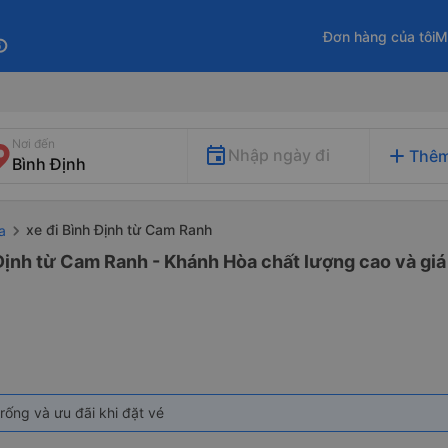
Đơn hàng của tôi
M
fo
Nơi đến
add
Nhập ngày đi
Thêm
xe đi Bình Định từ Cam Ranh
a
Định từ Cam Ranh - Khánh Hòa chất lượng cao và giá
rống và ưu đãi khi đặt vé