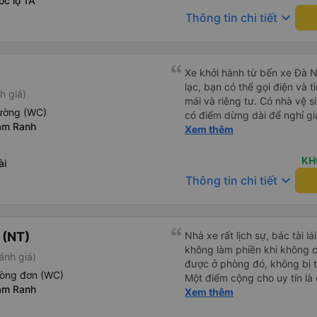
c lộ 1A
keyboard_arrow_down
Thông tin chi tiết
Xe khởi hành từ bến xe Đà N
lạc, bạn có thể gọi điện và t
h giá)
mái và riêng tư. Có nhà vệ s
iường (WC)
có điểm dừng dài để nghỉ gi
am Ranh
tuyệt vời.
Xem thêm
KH
ài
keyboard_arrow_down
Thông tin chi tiết
 (NT)
Nhà xe rất lịch sự, bác tài l
không làm phiền khi không c
ánh giá)
được ở phòng đó, không bị 
hòng đơn (WC)
Một điểm cộng cho uy tín là
am Ranh
Xem thêm
cùng chuyến để 