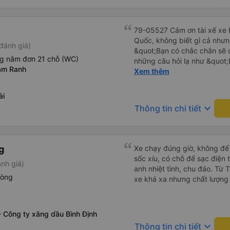
79-05527 Cảm ơn tài xế xe b
Quốc, không biết gì cả nhưn
đánh giá)
&quot;Bạn có chắc chắn sẽ 
ng nằm đơn 21 chỗ (WC)
những câu hỏi lạ như &quot;
am Ranh
sạn của chúng tôi không?&q
Xem thêm
của mọi thứ. Vốn dĩ tôi đến
báo lúc đó nhưng tài xế bảo
ài
và thậm chí còn đón tôi tại 
keyboard_arrow_down
Thông tin chi tiết
buổi sáng. ngu ngốc đến mức 
tài xế không ở đó, tôi vẫn đ
nó chắc hẳn rất nguy hiểm..
buýt 79-05527 rất nhiều tài
g
Xe chạy đúng giờ, không để k
không biết gì nhưng tài xế đ
sốc xíu, có chỗ để sạc điện 
nh giá)
liên tục hỏi trên Google Ma
anh nhiệt tình, chu đáo. Từ
hỏi những câu hỏi kỳ lạ, &q
hòng
xe khá xa nhưng chất lượng 
khách sạn của chúng tôi khô
2h30 sáng nhưng lúc đó khô
ngủ thêm và đợi ở trạm xăn
 Công ty xăng dầu Bình Định
bằng xe limousine vào buổi sá
keyboard_arrow_down
vì tôi trông ngu ngốc quá.. 
Thông tin chi tiết