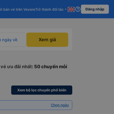
help_outline
Đăng nhập
ở bán vé trên Vexere
Trở thành đối tác
arrow_drop_down
Xem giá
 ngày về
 vé ưu đãi nhất
: 50 chuyến mỗi
Xem bộ lọc chuyến phổ biến
Chọn ngày