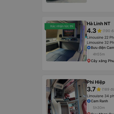
Hà Linh NT
Xác nhận tức thì
4.3
star
(190 đ
Limousine 22 P
Limousine 32 P
Bưu điện Ca
4h55m
Cây xăng Phư
Phi Hiệp
3.7
star
(189 đá
Limouisne 34 p
Cam Ranh
5h30m