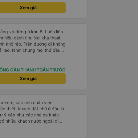
Xem giá
ẵng và dừng ở khu B. Luôn liên
ìm hiểu cách tìm. Nơi khá thoải
inh khô ráo. Trên đường đi không
ải lao. Nhìn chung mọi thứ đều
ÔNG CẦN THANH TOÁN TRƯỚC
Xem giá
ái xe êm, các anh nhân viên
ần thiết, khách đặt chỗ ở đâu là
tự ý xếp như các nhà xe khác.
 có nhiều khách nước ngoài đi
đến Nha Trang nha!