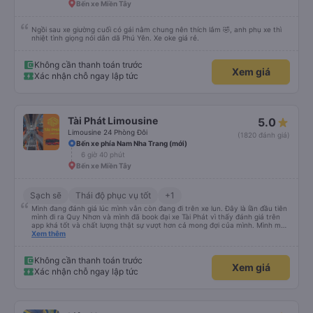
Bến xe Miền Tây
Ngồi sau xe giường cuối có gái nằm chung nên thích lắm 🤣, anh phụ xe thì
nhiệt tình giọng nói dân dã Phú Yên. Xe oke giá rẻ.
Không cần thanh toán trước
Xem giá
Xác nhận chỗ ngay lập tức
Tài Phát Limousine
5.0
Limousine 24 Phòng Đôi
(1820 đánh giá)
Bến xe phía Nam Nha Trang (mới)
6 giờ 40 phút
Bến xe Miền Tây
Sạch sẽ
Thái độ phục vụ tốt
+1
Mình đang đánh giá lúc mình vẫn còn đang đi trên xe lun. Đây là lần đầu tiên
mình đi ra Quy Nhơn và mình đã book đại xe Tài Phát vì thấy đánh giá trên
app khá tốt và chất lượng thật sự vượt hơn cả mong đợi của mình. Mình mua
giường đôi và vừa đủ cho 2 người. Nhân viên của nhà xe phải nói là siêu nhiệt
Xem thêm
tình và dễ thương. Trước chuyến đi mình có gọi cho bên tổng đài thì anh
nhân viên hỗ trợ mình nói chuyện siêu nhẹ nhàng và vui vẻ . Lúc mình lên xe
trung chuyển và lên xe lớn thì luôn hỗ trợ xách vali giùm tụi mình. Trên xe thì
Không cần thanh toán trước
Xem giá
có cả bánh và sữa miễn phí cho khách còn chuẩn bị cả thuốc say xe, dép,
Xác nhận chỗ ngay lập tức
mền, gối và đặc biệt là có gối ôm. Nchung là phải chấm nhà xe 10 sao mới
đủ !!!