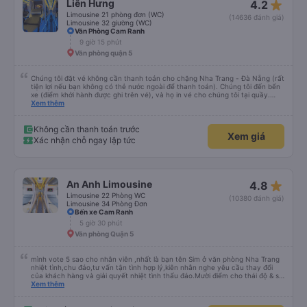
star_rate
Liên Hưng
4.2
Limousine 21 phòng đơn (WC)
(14636 đánh giá)
Limousine 32 giường (WC)
Văn Phòng Cam Ranh
9 giờ 15 phút
Văn phòng quận 5
Chúng tôi đặt vé không cần thanh toán cho chặng Nha Trang - Đà Nẵng (rất
tiện lợi nếu bạn không có thẻ nước ngoài để thanh toán). Chúng tôi đến bến
xe (điểm khởi hành được ghi trên vé), và họ in vé cho chúng tôi tại quầy.
Chúng tôi cũng quyết định mua vé chiều về trực tiếp tại quầy, vì giá vé trên
Xem thêm
ứng dụng cũng giống nhau. Đầu tiên, chúng tôi đi xe buýt nhỏ đến điểm hẹn,
sau đó chuyển sang xe giường nằm. Tôi khuyên bạn nên mang theo áo len
ấm hoặc áo khoác mỏng, vì thỉnh thoảng trời khá lạnh, và chăn mền thì hơi
Không cần thanh toán trước
Xem giá
cũ, nhưng vẫn có sẵn. Cổng USB để sạc điện thoại hoạt động tốt, và có giấy
Xác nhận chỗ ngay lập tức
vệ sinh. Mọi thứ khá sạch sẽ. Chúng tôi trở về từ Đà Nẵng (bến xe Đà Nẵng,
Nhà ga B2, Lối ra 8) trên một loại xe buýt khác với ba hàng ghế ngả. Xe ít
rộng rãi hơn, nhưng vẫn khá thoải mái và tốt hơn nhiều so với một chuyến đi
8-10 tiếng ngồi một chỗ. Chúng tôi cũng dừng lại gần Nha Trang và sau đó
được đưa đến ga bằng xe buýt nhỏ. Họ cũng vận chuyển hàng hóa trong
star_rate
An Anh Limousine
4.8
suốt chuyến đi, và có thể sẽ có những điểm dừng chân. Tôi khuyên bạn nên
chọn công ty này và đặt chỗ ngồi VIP.
Limousine 22 Phòng WC
(10380 đánh giá)
Limousine 34 Phòng Đơn
Bến xe Cam Ranh
5 giờ 30 phút
Văn phòng Quận 5
mình vote 5 sao cho nhân viên ,nhất là bạn tên Sim ở văn phòng Nha Trang
nhiệt tình,chu đáo,tư vấn tận tình hợp lý,kiên nhẫn nghe yêu cầu thay đổi
của khách hàng và giải quyết nhiệt tình thấu đáo.Mười điểm cho thái độ & sự
chuyên nghiệp của bạn Sim. Mình ấn tượng với bạn Sim và có hỏi thăm tài xế
Xem thêm
về bạn ấy và biết bạn ấy là người Đà Lạt ,niềm nở nhẹ nhàng ánh mắt rất
tập trung lắng nghe. Thật tuyệt vời Các nhân viên còn lại cũng rất tốt nói