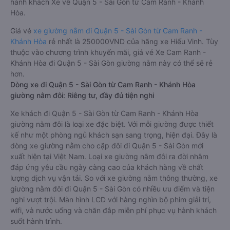
hành khách Xe về Quận 5 - Sài Gòn từ Cam Ranh - Khánh
Hòa.
Giá vé
xe giường nằm đi Quận 5 - Sài Gòn từ Cam Ranh -
Khánh Hòa
rẻ nhất là 250000VND của hãng xe Hiếu Vinh. Tùy
thuộc vào chương trình khuyến mãi, giá vé Xe Cam Ranh -
Khánh Hòa đi Quận 5 - Sài Gòn giường nằm này có thể sẽ rẻ
hơn.
Dòng xe đi Quận 5 - Sài Gòn từ Cam Ranh - Khánh Hòa
giường nằm đôi: Riêng tư, đầy đủ tiện nghi
Xe khách đi Quận 5 - Sài Gòn từ Cam Ranh - Khánh Hòa
giường nằm đôi là loại xe đặc biệt. Với mỗi giường được thiết
kế như một phòng ngủ khách sạn sang trọng, hiện đại. Đây là
dòng xe giường nằm cho cặp đôi đi Quận 5 - Sài Gòn mới
xuất hiện tại Việt Nam. Loại xe giường nằm đôi ra đời nhằm
đáp ứng yêu cầu ngày càng cao của khách hàng về chất
lượng dịch vụ vận tải. So với xe giường nằm thông thường, xe
giường nằm đôi đi Quận 5 - Sài Gòn có nhiều ưu điểm và tiện
nghi vượt trội. Màn hình LCD với hàng nghìn bộ phim giải trí,
wifi, và nước uống và chăn đắp miễn phí phục vụ hành khách
suốt hành trình.