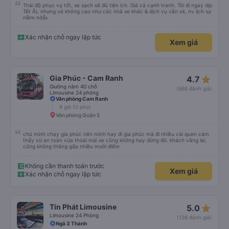
Thái độ phục vụ tốt, xe sạch sẽ đủ tiện ích. Giá cả cạnh tranh. Tôi đi ngay dịp
Tết ÂL nhưng vé không cao như các nhà xe khác & dịch vụ vẫn ok, nv lịch sự
niềm nở👍
Xác nhận chỗ ngay lập tức
Xem giá
star_rate
Gia Phúc - Cam Ranh
4.7
Giường nằm 40 chỗ
(968 đánh giá)
Limousine 24 phòng
Văn phòng Cam Ranh
8 giờ 10 phút
Văn phòng Quận 5
chú mình chạy gia phúc nên mình hay đi gia phúc mà đi nhiều cái quen cảm
thấy vừ an toàn vừa thoải mái xe cũng không hay dừng đó. khách vãng lai,
cũng không thắng gấp nhiều mười điểm
Không cần thanh toán trước
Xem giá
Xác nhận chỗ ngay lập tức
star_rate
Tín Phát Limousine
5.0
Limousine 24 Phòng
(126 đánh giá)
Ngã 3 Thành