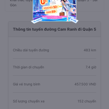
Gòn
Thông tin tuyến đường Cam Ranh đi Quận 5
Chiều dài tuyến đường
483 km
Thời gian di chuyển
7.4 giờ
Giá vé trung bình
457.500 VNĐ
Số lượng chuyến xe
152 chuyến