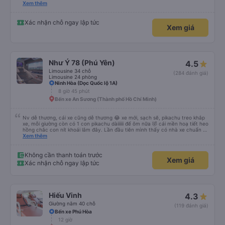
please display the Wi-Fi password clearly inside the cabin for convenience. I
Xem thêm
would definitely ride with them again! -------------- ​ Xe chất lượng tốt và
tài xế lái xe rất an toàn. Để dịch vụ hoàn hảo hơn, tôi góp ý nhà xe nên có
quy định rõ ràng về việc giữ im lặng (tắt âm thanh điện thoại) vào ban đêm
Xác nhận chỗ ngay lập tức
Xem giá
để tránh làm phiền hành khách khác ngủ. Ngoài ra, nhà xe nên dán sẵn mật
khẩu Wi-Fi trong xe để hành khách dễ dàng sử dụng. Tôi vẫn sẽ tiếp tục ủng
hộ nhà xe trong tương lai!
Như Ý 78 (Phú Yên)
4.5
Limousine 34 chỗ
(284 đánh giá)
Limousine 24 phòng
Ninh Hòa (Dọc Quốc lộ 1A)
8 giờ 45 phút
Bến xe An Sương (Thành phố Hồ Chí Minh)
Nv dễ thương, cái xe cũng dễ thương 😂 xe mới, sạch sẽ, pikachu treo khắp
xe, mỗi giường còn có 1 con pikachu dàiiiiii để ôm nữa 🤣 cái mền hoạ tiết heo
hồng chắc con nít khoái lắm đây. Lần đầu tiên mình thấy có nhà xe chuẩn bị
cả bàn chải đánh răng. Có 2 ông bà cụ lên xe còn được nv dẫn tới tận nơi để
Xem thêm
hỗ trợ, nói chung là chu đáo ah.
Không cần thanh toán trước
Xem giá
Xác nhận chỗ ngay lập tức
Hiếu Vinh
4.3
Giường nằm 40 chỗ
(119 đánh giá)
Bến xe Phú Hòa
12 giờ