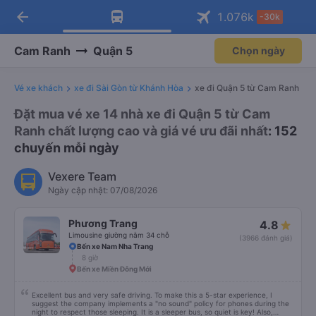
arrow_back
Tải app Vexere ngay!
Tải app Vexere
1.076
k
-30k
Mở app
Mở app
Nhận ưu đãi thành viên độc
-30k/ghế khi đặt vé máy bay qua
quyền
app
Cam Ranh
Quận 5
Chọn ngày
Vé xe khách
xe đi Sài Gòn từ Khánh Hòa
xe đi Quận 5 từ Cam Ranh
Đặt mua vé xe 14 nhà xe đi Quận 5 từ Cam
Ranh chất lượng cao và giá vé ưu đãi nhất
: 152
chuyến mỗi ngày
Vexere Team
Ngày cập nhật: 07/08/2026
Phương Trang
4.8
Limousine giường nằm 34 chỗ
(3966 đánh giá)
Bến xe Nam Nha Trang
8 giờ
Bến xe Miền Đông Mới
Excellent bus and very safe driving. To make this a 5-star experience, I
suggest the company implements a "no sound" policy for phones during the
night to respect those sleeping. It is a sleeper bus, so quiet is key! Also,