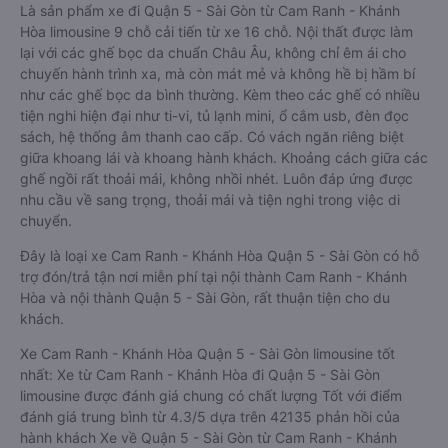
Là sản phẩm xe đi Quận 5 - Sài Gòn từ Cam Ranh - Khánh
Hòa limousine 9 chỗ cải tiến từ xe 16 chỗ. Nội thất được làm
lại với các ghế bọc da chuẩn Châu Âu, không chỉ êm ái cho
chuyến hành trình xa, mà còn mát mẻ và không hề bị hầm bí
như các ghế bọc da bình thường. Kèm theo các ghế có nhiều
tiện nghi hiện đại như ti-vi, tủ lạnh mini, ổ cắm usb, đèn đọc
sách, hệ thống âm thanh cao cấp. Có vách ngăn riêng biệt
giữa khoang lái và khoang hành khách. Khoảng cách giữa các
ghế ngồi rất thoải mái, không nhồi nhét. Luôn đáp ứng được
nhu cầu về sang trọng, thoải mái và tiện nghi trong việc di
chuyển.
Đây là loại xe Cam Ranh - Khánh Hòa Quận 5 - Sài Gòn có hỗ
trợ đón/trả tận nơi miễn phí tại nội thành Cam Ranh - Khánh
Hòa và nội thành Quận 5 - Sài Gòn, rất thuận tiện cho du
khách.
Xe Cam Ranh - Khánh Hòa Quận 5 - Sài Gòn limousine tốt
nhất: Xe từ Cam Ranh - Khánh Hòa đi Quận 5 - Sài Gòn
limousine được đánh giá chung có chất lượng Tốt với điểm
đánh giá trung bình từ 4.3/5 dựa trên 42135 phản hồi của
hành khách Xe về Quận 5 - Sài Gòn từ Cam Ranh - Khánh