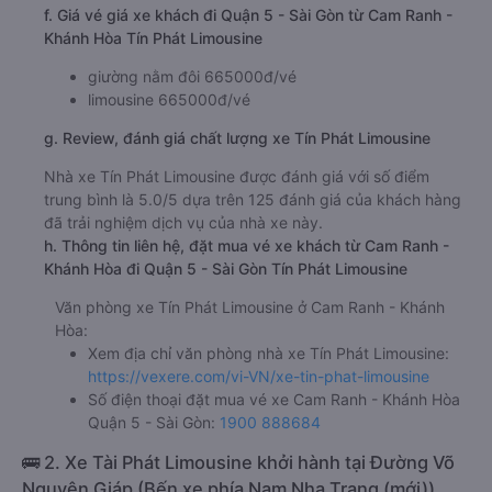
f. Giá vé giá xe khách đi Quận 5 - Sài Gòn từ Cam Ranh -
Khánh Hòa Tín Phát Limousine
giường nằm đôi 665000đ/vé
limousine 665000đ/vé
g. Review, đánh giá chất lượng xe Tín Phát Limousine
Nhà xe Tín Phát Limousine được đánh giá với số điểm
trung bình là 5.0/5 dựa trên 125 đánh giá của khách hàng
đã trải nghiệm dịch vụ của nhà xe này.
h. Thông tin liên hệ, đặt mua vé xe khách từ Cam Ranh -
Khánh Hòa đi Quận 5 - Sài Gòn Tín Phát Limousine
Văn phòng xe Tín Phát Limousine ở Cam Ranh - Khánh
Hòa:
Xem địa chỉ văn phòng nhà xe Tín Phát Limousine:
https://vexere.com/vi-VN/xe-tin-phat-limousine
Số điện thoại đặt mua vé xe Cam Ranh - Khánh Hòa
Quận 5 - Sài Gòn:
1900 888684
🚌 2. Xe Tài Phát Limousine khởi hành tại Đường Võ
Nguyên Giáp (Bến xe phía Nam Nha Trang (mới))