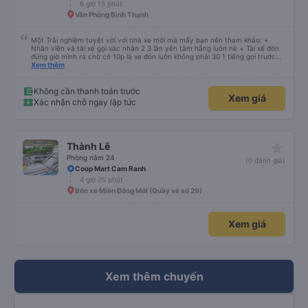
6 giờ 15 phút
Văn Phòng Bình Thạnh
Một Trãi nghiệm tuyệt vời với nhà xe mới mà mấy bạn nên tham khảo: +
Nhân viên và tài xế gọi xác nhận 2 3 lần yên tâm hẵng luôn nè + Tài xế đón
đúng giờ mình ra chờ có 10p là xe đón luôn không phải 30 1 tiếng gọi trước
đợi cực + Xe mới, xịn, thơm và Đặt biệt là cực kỳ ưng mền gối trên xe luôn
Xem thêm
nha. Bình thường toàn gối da nằm đau cả cổ mà đây gối này nhà xe đổi hết
luôn qua gối dạng lông êm cực. + Giường rộng cực kỳ, có móc treo dép ở
trên không bị vướng chân như các xe khác mình từng đi + Tài xế lơ xe nhiệt
Không cần thanh toán trước
Xem giá
tình hỗ trợ hỏi đón trả cực bao nhiệt tình nhẹ nhàn luôn nha + Trên xe còn
Xác nhận chỗ ngay lập tức
có bánh nước, khăn lạnh. Tới trạm tài xế còn tinh ý chuẩn bị thêm khăn lạnh
ở trạm dừng nữa. 10đ cho sự tinh tế của nhà xe nha.
star_rate
Thành Lê
Phòng nằm 24
(0 đánh giá)
Coop Mart Cam Ranh
4 giờ 25 phút
Bến xe Miền Đông Mới (Quầy vé số 29)
Xem giá
Xem thêm chuyến