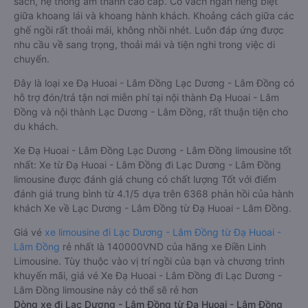
sách, hệ thống âm thanh cao cấp. Có vách ngăn riêng biệt
giữa khoang lái và khoang hành khách. Khoảng cách giữa các
ghế ngồi rất thoải mái, không nhồi nhét. Luôn đáp ứng được
nhu cầu về sang trọng, thoải mái và tiện nghi trong việc di
chuyển.
Đây là loại xe Đạ Huoai - Lâm Đồng Lạc Dương - Lâm Đồng có
hỗ trợ đón/trả tận nơi miễn phí tại nội thành Đạ Huoai - Lâm
Đồng và nội thành Lạc Dương - Lâm Đồng, rất thuận tiện cho
du khách.
Xe Đạ Huoai - Lâm Đồng Lạc Dương - Lâm Đồng limousine tốt
nhất: Xe từ Đạ Huoai - Lâm Đồng đi Lạc Dương - Lâm Đồng
limousine được đánh giá chung có chất lượng Tốt với điểm
đánh giá trung bình từ 4.1/5 dựa trên 6368 phản hồi của hành
khách Xe về Lạc Dương - Lâm Đồng từ Đạ Huoai - Lâm Đồng.
Giá vé
xe limousine đi Lạc Dương - Lâm Đồng từ Đạ Huoai -
Lâm Đồng
rẻ nhất là 140000VND của hãng xe Điền Linh
Limousine. Tùy thuộc vào vị trí ngồi của bạn và chương trình
khuyến mãi, giá vé Xe Đạ Huoai - Lâm Đồng đi Lạc Dương -
Lâm Đồng limousine này có thể sẽ rẻ hơn
Dòng xe đi Lạc Dương - Lâm Đồng từ Đạ Huoai - Lâm Đồng