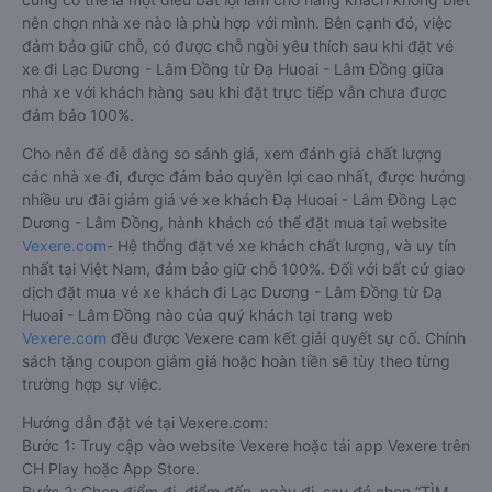
nên chọn nhà xe nào là phù hợp với mình. Bên cạnh đó, việc
đảm bảo giữ chỗ, có được chỗ ngồi yêu thích sau khi đặt vé
xe đi Lạc Dương - Lâm Đồng từ Đạ Huoai - Lâm Đồng giữa
nhà xe với khách hàng sau khi đặt trực tiếp vẫn chưa được
đảm bảo 100%.
Cho nên để dễ dàng so sánh giá, xem đánh giá chất lượng
các nhà xe đi, được đảm bảo quyền lợi cao nhất, được hưởng
nhiều ưu đãi giảm giá vé xe khách Đạ Huoai - Lâm Đồng Lạc
Dương - Lâm Đồng, hành khách có thể đặt mua tại website
Vexere.com
- Hệ thống đặt vé xe khách chất lượng, và uy tín
nhất tại Việt Nam, đảm bảo giữ chỗ 100%. Đối với bất cứ giao
dịch đặt mua vé xe khách đi Lạc Dương - Lâm Đồng từ Đạ
Huoai - Lâm Đồng nào của quý khách tại trang web
Vexere.com
đều được Vexere cam kết giải quyết sự cố. Chính
sách tặng coupon giảm giá hoặc hoàn tiền sẽ tùy theo từng
trường hợp sự việc.
Hướng dẫn đặt vé tại Vexere.com:
Bước 1: Truy cập vào website Vexere hoặc tải app Vexere trên
CH Play hoặc App Store.
Bước 2: Chọn điểm đi, điểm đến, ngày đi, sau đó chọn “TÌM