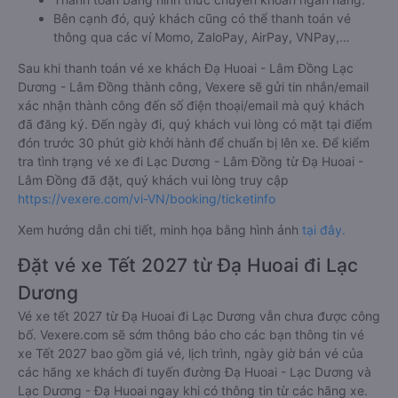
Bên cạnh đó, quý khách cũng có thể thanh toán vé
thông qua các ví Momo, ZaloPay, AirPay, VNPay,…
Sau khi thanh toán vé xe khách Đạ Huoai - Lâm Đồng Lạc
Dương - Lâm Đồng thành công, Vexere sẽ gửi tin nhắn/email
xác nhận thành công đến số điện thoại/email mà quý khách
đã đăng ký. Đến ngày đi, quý khách vui lòng có mặt tại điểm
đón trước 30 phút giờ khởi hành để chuẩn bị lên xe. Để kiểm
tra tình trạng vé xe đi Lạc Dương - Lâm Đồng từ Đạ Huoai -
Lâm Đồng đã đặt, quý khách vui lòng truy cập
https://vexere.com/vi-VN/booking/ticketinfo
Xem hướng dẫn chi tiết, minh họa bằng hình ảnh
tại đây.
Đặt vé xe Tết 2027 từ Đạ Huoai đi Lạc
Dương
Vé xe tết 2027 từ Đạ Huoai đi Lạc Dương vẫn chưa được công
bố. Vexere.com sẽ sớm thông báo cho các bạn thông tin vé
xe Tết 2027 bao gồm giá vé, lịch trình, ngày giờ bán vé của
các hãng xe khách đi tuyến đường Đạ Huoai - Lạc Dương và
Lạc Dương - Đạ Huoai ngay khi có thông tin từ các hãng xe.