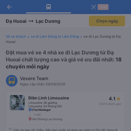
arrow_back
Tải app Vexere ngay!
Tải app Vexere
-30k
Mở app
Mở app
Nhận ưu đãi thành viên độc
-30k/ghế khi đặt vé máy bay qua
quyền
app
Đạ Huoai
Lạc Dương
Chọn ngày
Vé xe khách
xe đi Lâm Đồng từ Lâm Đồng
xe đi Lạc Dương từ Đạ
Huoai
Đặt mua vé xe 4 nhà xe đi Lạc Dương từ Đạ
Huoai chất lượng cao và giá vé ưu đãi nhất
: 18
chuyến mỗi ngày
Vexere Team
Ngày cập nhật: 08/08/2026
Điền Linh Limousine
4.1
Limousine 36 giường
(6370 đánh giá)
Limousine 24 Phòng Đôi
Chợ Madagui
4 giờ
Văn Phòng Lạc Dương
Cảm ơn bạn rất nhiều. Nếu bạn muốn sử dụng xe cabin từ Phú Mỹ Hưng đi