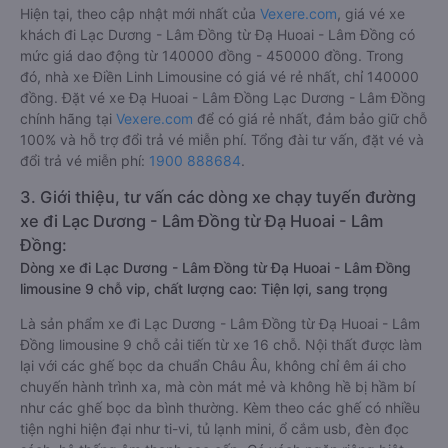
Hiện tại, theo cập nhật mới nhất của
Vexere.com
, giá vé xe
khách đi Lạc Dương - Lâm Đồng từ Đạ Huoai - Lâm Đồng có
mức giá dao động từ 140000 đồng - 450000 đồng. Trong
đó, nhà xe Điền Linh Limousine có giá vé rẻ nhất, chỉ 140000
đồng. Đặt vé xe Đạ Huoai - Lâm Đồng Lạc Dương - Lâm Đồng
chính hãng tại
Vexere.com
để có giá rẻ nhất, đảm bảo giữ chỗ
100% và hỗ trợ đổi trả vé miễn phí. Tổng đài tư vấn, đặt vé và
đổi trả vé miễn phí:
1900 888684
.
3. Giới thiệu, tư vấn các dòng xe chạy tuyến đường
xe đi Lạc Dương - Lâm Đồng từ Đạ Huoai - Lâm
Đồng:
Dòng xe đi Lạc Dương - Lâm Đồng từ Đạ Huoai - Lâm Đồng
limousine 9 chỗ vip, chất lượng cao: Tiện lợi, sang trọng
Là sản phẩm xe đi Lạc Dương - Lâm Đồng từ Đạ Huoai - Lâm
Đồng limousine 9 chỗ cải tiến từ xe 16 chỗ. Nội thất được làm
lại với các ghế bọc da chuẩn Châu Âu, không chỉ êm ái cho
chuyến hành trình xa, mà còn mát mẻ và không hề bị hầm bí
như các ghế bọc da bình thường. Kèm theo các ghế có nhiều
tiện nghi hiện đại như ti-vi, tủ lạnh mini, ổ cắm usb, đèn đọc