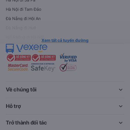
Hà Nội đi Tam Đảo
Đà Nẵng đi Hội An
Đà Nẵng đi Huế
Hải Phòng đi Hà Nội
Xem tất cả tuyến đường
keyboard_arrow_down
Về chúng tôi
keyboard_arrow_down
Hỗ trợ
keyboard_arrow_down
Trở thành đối tác