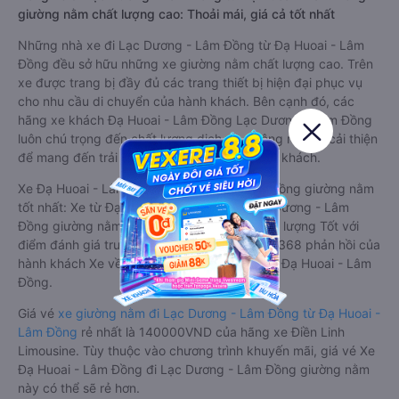
giường nằm chất lượng cao: Thoải mái, giá cả tốt nhất
Những nhà xe đi Lạc Dương - Lâm Đồng từ Đạ Huoai - Lâm
Đồng đều sở hữu những xe giường nằm chất lượng cao. Trên
xe được trang bị đầy đủ các trang thiết bị hiện đại phục vụ
cho nhu cầu di chuyển của hành khách. Bên cạnh đó, các
hãng xe khách Đạ Huoai - Lâm Đồng Lạc Dương - Lâm Đồng
luôn chú trọng đến chất lượng dịch vụ, không ngừng cải thiện
để mang đến trải nghiệm hoàn hảo cho hành khách.
Xe Đạ Huoai - Lâm Đồng Lạc Dương - Lâm Đồng giường nằm
tốt nhất: Xe từ Đạ Huoai - Lâm Đồng đi Lạc Dương - Lâm
Đồng giường nằm được đánh giá chung chất lượng Tốt với
điểm đánh giá trung bình từ 4.1/5 dựa trên 6368 phản hồi của
hành khách Xe về Lạc Dương - Lâm Đồng từ Đạ Huoai - Lâm
Đồng.
Giá vé
xe giường nằm đi Lạc Dương - Lâm Đồng từ Đạ Huoai -
Lâm Đồng
rẻ nhất là 140000VND của hãng xe Điền Linh
Limousine. Tùy thuộc vào chương trình khuyến mãi, giá vé Xe
Đạ Huoai - Lâm Đồng đi Lạc Dương - Lâm Đồng giường nằm
này có thể sẽ rẻ hơn.