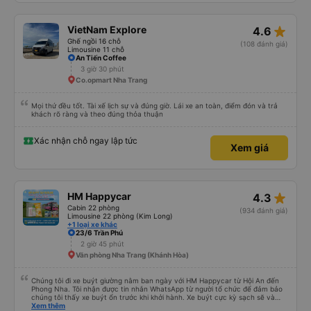
star_rate
VietNam Explore
4.6
Ghế ngồi 16 chỗ
(108 đánh giá)
Limousine 11 chỗ
An Tiến Coffee
3 giờ 30 phút
Co.opmart Nha Trang
Mọi thứ đều tốt. Tài xế lịch sự và đúng giờ. Lái xe an toàn, điểm đón và trả
khách rõ ràng và theo đúng thỏa thuận
Xác nhận chỗ ngay lập tức
Xem giá
star_rate
HM Happycar
4.3
Cabin 22 phòng
(934 đánh giá)
Limousine 22 phòng (Kim Long)
+1 loại xe khác
23/6 Trần Phú
2 giờ 45 phút
Văn phòng Nha Trang (Khánh Hòa)
Chúng tôi đi xe buýt giường nằm ban ngày với HM Happycar từ Hội An đến
Phong Nha. Tôi nhận được tin nhắn WhatsApp từ người tổ chức để đảm bảo
chúng tôi thấy xe buýt ổn trước khi khởi hành. Xe buýt cực kỳ sạch sẽ và
trong tình trạng tuyệt vời. Các khoang giường nhỏ riêng tư và nằm phẳng
Xem thêm