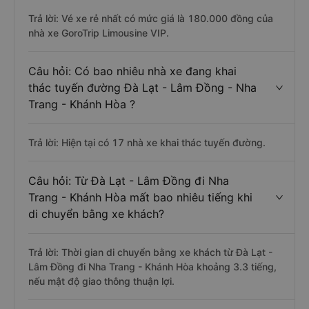
Trả lời: Vé xe rẻ nhất có mức giá là 180.000 đồng của
nhà xe GoroTrip Limousine VIP.
Câu hỏi: Có bao nhiêu nhà xe đang khai
thác tuyến đường Đà Lạt - Lâm Đồng - Nha
Trang - Khánh Hòa ?
Trả lời: Hiện tại có 17 nhà xe khai thác tuyến đường.
Câu hỏi: Từ Đà Lạt - Lâm Đồng đi Nha
Trang - Khánh Hòa mất bao nhiêu tiếng khi
di chuyển bằng xe khách?
Trả lời: Thời gian di chuyển bằng xe khách từ Đà Lạt -
Lâm Đồng đi Nha Trang - Khánh Hòa khoảng 3.3 tiếng,
nếu mật độ giao thông thuận lợi.