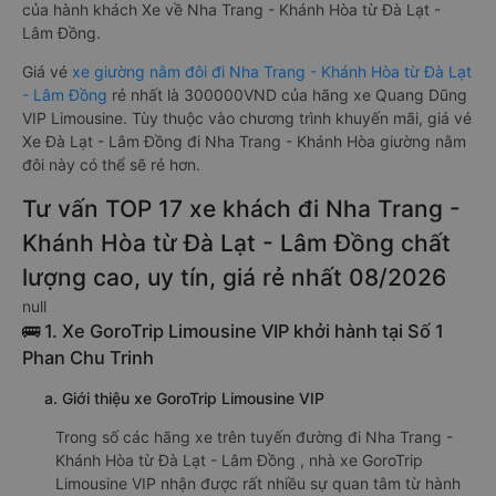
của hành khách Xe về Nha Trang - Khánh Hòa từ Đà Lạt -
Lâm Đồng.
Giá vé
xe giường nằm đôi đi Nha Trang - Khánh Hòa từ Đà Lạt
- Lâm Đồng
rẻ nhất là 300000VND của hãng xe Quang Dũng
VIP Limousine. Tùy thuộc vào chương trình khuyến mãi, giá vé
Xe Đà Lạt - Lâm Đồng đi Nha Trang - Khánh Hòa giường nằm
đôi này có thể sẽ rẻ hơn.
Tư vấn TOP 17 xe khách đi Nha Trang -
Khánh Hòa từ Đà Lạt - Lâm Đồng chất
lượng cao, uy tín, giá rẻ nhất 08/2026
null
🚌 1. Xe GoroTrip Limousine VIP khởi hành tại Số 1
Phan Chu Trinh
a. Giới thiệu xe GoroTrip Limousine VIP
Trong số các hãng xe trên tuyến đường đi Nha Trang -
Khánh Hòa từ Đà Lạt - Lâm Đồng , nhà xe GoroTrip
Limousine VIP nhận được rất nhiều sự quan tâm từ hành