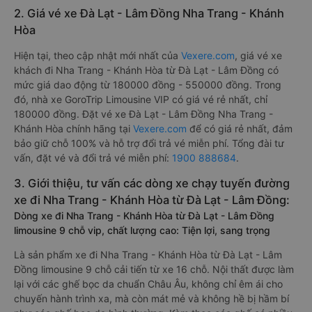
2. Giá vé xe Đà Lạt - Lâm Đồng Nha Trang - Khánh
Hòa
Hiện tại, theo cập nhật mới nhất của
Vexere.com
, giá vé xe
khách đi Nha Trang - Khánh Hòa từ Đà Lạt - Lâm Đồng có
mức giá dao động từ 180000 đồng - 550000 đồng. Trong
đó, nhà xe GoroTrip Limousine VIP có giá vé rẻ nhất, chỉ
180000 đồng. Đặt vé xe Đà Lạt - Lâm Đồng Nha Trang -
Khánh Hòa chính hãng tại
Vexere.com
để có giá rẻ nhất, đảm
bảo giữ chỗ 100% và hỗ trợ đổi trả vé miễn phí. Tổng đài tư
vấn, đặt vé và đổi trả vé miễn phí:
1900 888684
.
3. Giới thiệu, tư vấn các dòng xe chạy tuyến đường
xe đi Nha Trang - Khánh Hòa từ Đà Lạt - Lâm Đồng:
Dòng xe đi Nha Trang - Khánh Hòa từ Đà Lạt - Lâm Đồng
limousine 9 chỗ vip, chất lượng cao: Tiện lợi, sang trọng
Là sản phẩm xe đi Nha Trang - Khánh Hòa từ Đà Lạt - Lâm
Đồng limousine 9 chỗ cải tiến từ xe 16 chỗ. Nội thất được làm
lại với các ghế bọc da chuẩn Châu Âu, không chỉ êm ái cho
chuyến hành trình xa, mà còn mát mẻ và không hề bị hầm bí