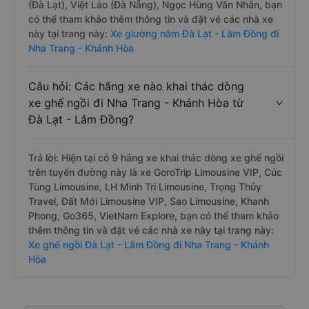
(Đà Lạt), Việt Lào (Đà Nẵng), Ngọc Hùng Văn Nhân, bạn
có thể tham khảo thêm thông tin và đặt vé các nhà xe
này tại trang này:
Xe giường nằm Đà Lạt - Lâm Đồng đi
Nha Trang - Khánh Hòa
Câu hỏi: Các hãng xe nào khai thác dòng
xe ghế ngồi đi Nha Trang - Khánh Hòa từ
Đà Lạt - Lâm Đồng?
Trả lời: Hiện tại có 9 hãng xe khai thác dòng xe ghế ngồi
trên tuyến đường này là xe GoroTrip Limousine VIP, Cúc
Tùng Limousine, LH Minh Trí Limousine, Trọng Thủy
Travel, Đất Mới Limousine VIP, Sao Limousine, Khanh
Phong, Go365, VietNam Explore, bạn có thể tham khảo
thêm thông tin và đặt vé các nhà xe này tại trang này:
Xe ghế ngồi Đà Lạt - Lâm Đồng đi Nha Trang - Khánh
Hòa