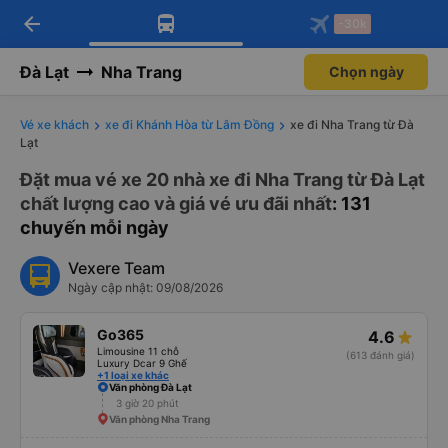
arrow_back
Tải app Vexere ngay!
Tải app Vexere
-30k
Mở app
Mở app
Nhận ưu đãi thành viên độc
-30k/ghế khi đặt vé máy bay qua
quyền
app
Đà Lạt
Nha Trang
Chọn ngày
Vé xe khách
xe đi Khánh Hòa từ Lâm Đồng
xe đi Nha Trang từ Đà
Lạt
Đặt mua vé xe 20 nhà xe đi Nha Trang từ Đà Lạt
chất lượng cao và giá vé ưu đãi nhất
: 131
chuyến mỗi ngày
Vexere Team
Ngày cập nhật: 09/08/2026
Go365
4.6
Limousine 11 chỗ
(613 đánh giá)
Luxury Dcar 9 Ghế
+1 loại xe khác
Văn phòng Đà Lạt
3 giờ 20 phút
Văn phòng Nha Trang