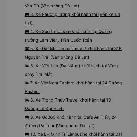
Văn Cừ (Văn phòng Đà Lạt)
🚌 3. Xe Phương Trang khởi hành tại (Bến xe Đà
Lạt)
🚌 4. Xe Sao Limousine khởi hành tại Quảng
trường Lâm Viên, Trần Quốc Toản
🚌 5. Xe Đất Mới Limousine VIP khởi hành tại 31B
Nguyễn Trãi (Văn phòng Đà Lạt)
🚌 6. Xe Việt Lào (Đà Nẵng) khởi hành tại Vòng
xoay Trại Mát
🚌 7. Xe VietNam Explore khởi hành tại 24 Đường
Pasteur
🚌 8. Xe Trọng Thủy Travel khởi hành tại 19
Đường Lê Đại Hành
🚌 9. Xe Go365 khởi hành tại Cafe An Tiến, 24
đường Pasteur (Văn phòng Đà Lạt)
🚌 10. Xe LH Minh Trí Limousine khởi hành tại D11,