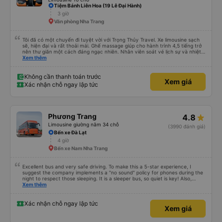
khuyên dùng dịch vụ này!
Tiệm Bánh Liên Hoa (19 Lê Đại Hành)
3 giờ
Văn phòng Nha Trang
Tôi đã có một chuyến đi tuyệt vời với Trọng Thủy Travel. Xe limousine sạch
sẽ, hiện đại và rất thoải mái. Ghế massage giúp cho hành trình 4,5 tiếng trở
nên thư giãn một cách đáng ngạc nhiên. Nhân viên soát vé lịch sự và nhiệt
tình, tài xế cẩn thận và chuyên nghiệp, mọi thứ đều được tổ chức tốt. Các
Xem thêm
thông báo rõ ràng, việc lên xe dễ dàng, và toàn bộ chuyến đi diễn ra đúng
như kế hoạch. Tôi đặt vé qua Vexere, và toàn bộ trải nghiệm - từ khi đặt vé
đến khi đến nơi - đều suôn sẻ và không gặp rắc rối. Tôi rất hài lòng với công
Không cần thanh toán trước
Xem giá
ty này và chắc chắn sẽ chọn Trọng Thủy Travel một lần nữa. Rất đáng giới
Xác nhận chỗ ngay lập tức
thiệu!
Phương Trang
4.8
Limousine giường nằm 34 chỗ
(3990 đánh giá)
Bến xe Đà Lạt
4 giờ
Bến xe Nam Nha Trang
Excellent bus and very safe driving. To make this a 5-star experience, I
suggest the company implements a "no sound" policy for phones during the
night to respect those sleeping. It is a sleeper bus, so quiet is key! Also,
please display the Wi-Fi password clearly inside the cabin for convenience. I
Xem thêm
would definitely ride with them again! -------------- ​ Xe chất lượng tốt và
tài xế lái xe rất an toàn. Để dịch vụ hoàn hảo hơn, tôi góp ý nhà xe nên có
quy định rõ ràng về việc giữ im lặng (tắt âm thanh điện thoại) vào ban đêm
Xác nhận chỗ ngay lập tức
Xem giá
để tránh làm phiền hành khách khác ngủ. Ngoài ra, nhà xe nên dán sẵn mật
khẩu Wi-Fi trong xe để hành khách dễ dàng sử dụng. Tôi vẫn sẽ tiếp tục ủng
hộ nhà xe trong tương lai!