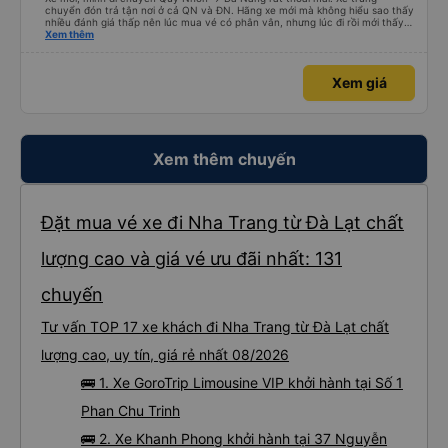
chuyển đón trả tận nơi ở cả QN và ĐN. Hãng xe mới mà không hiểu sao thấy
nhiều đánh giá thấp nên lúc mua vé có phân vân, nhưng lúc đi rồi mới thấy
tuyệt vời. Mọi nhân viên đều thân thiện, nhiệt tình. Nhắn tin cho anh phụ lái
Xem thêm
nếu muốn đi vệ sinh và ảnh vui vẻ dừng xe ở trạm xăng gần nhất để nhà
mình xuống đi!! Mấy xe khác có khi nhăn nhó và chửi nhẹ rồi :) Xe mới, điều
hoà mạnh, sạch sẽ. Không hiểu sao nhiều đánh giá thấp? Mọi người ủng hộ
Xem giá
nhé, mình đi Quy Nhơn về Đà Nẵng mà cả xe có 7 khách, nhìn thương. Chúc
Tân Quang Dũng thành công.
Xem thêm chuyến
Đặt mua vé xe đi Nha Trang từ Đà Lạt chất
lượng cao và giá vé ưu đãi nhất: 131
chuyến
Tư vấn TOP 17 xe khách đi Nha Trang từ Đà Lạt chất
lượng cao, uy tín, giá rẻ nhất 08/2026
🚌 1. Xe GoroTrip Limousine VIP khởi hành tại Số 1
Phan Chu Trinh
🚌 2. Xe Khanh Phong khởi hành tại 37 Nguyễn