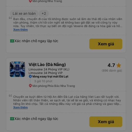
Văn phòng Nha Trang
Lái xe an toàn
+2
Ban đầu, chuyến đi của tôi không được suôn sẻ lắm do thái độ của nhân viên
văn phòng, thậm chí tôi còn nghĩ sẽ không bao giờ đặt xe với công ty này
nữa. Tuy nhiên, tôi thực sự biết ơn đội ngũ Vexere đã đứng ra hòa giải và hỗ
trợ tôi hết lòng để giải quyết mọi việc một cách suôn sẻ. Nhưng điều thực sự
Xem thêm
cứu vãn chuyến đi và xứng đáng nhận được đánh giá 5 sao chính là tài xế M.
Ngay khi bước lên xe cho chuyến đi lúc 8:30 sáng ngày 12 tháng 7 từ Nha
Trang, cái gật đầu thân thiện của anh ấy đã lập tức khiến tôi yên tâm. Nội
Xác nhận chỗ ngay lập tức
Xem giá
thất xe vô cùng sạch sẽ và thoáng mát, khiến gia đình tôi cảm thấy thoải
mái và an toàn ngay lập tức. Suốt hành trình, tài xế M lái xe rất êm ái và cẩn
thận, đồng thời lịch sự nhắc nhở mọi người thắt dây an toàn trước khi khởi
hành. Chúng tôi cũng may mắn được đi cùng anh ấy một lần nữa trên
chuyến trở về từ Đà Lạt về Nha Trang lúc 2:00 chiều ngày 14 tháng 7. Điều
duy nhất tôi mong Gorotrip sẽ cải thiện là dịch vụ chăm sóc khách hàng.
star_rate
Việt Lào (Đà Nẵng)
4.7
Việc liên lạc qua đường dây nóng của họ khá khó khăn, và thời gian phản hồi
tin nhắn hơi chậm. Nếu công ty có thể nâng cấp dịch vụ này và tiếp tục giữ
Limousine 24 Phòng VIP (KL)
(896 đánh giá)
chân những tài xế tận tâm như M, dịch vụ của họ sẽ hoàn hảo. Mặc dù ban
Limousine 34 Phòng VIP
đầu có chút trục trặc khi đặt xe, chất lượng chuyến đi tuyệt vời và thái độ
Vòng xoay trại mát Đà Lạt
thân thiện của tài xế M đã biến trải nghiệm này thành 5 sao. Tôi rất khuyến
3 giờ 10 phút
khích mọi người sử dụng Gorotrip. Xin chân thành cảm ơn tài xế M và Vexere!
Văn phòng Phía Bắc Nha Trang
Chuyến xe buýt đêm từ Hội An đến Đà Lạt của hãng Viet Lao rất tuyệt vời.
Nhân viên rất thân thiện, xe sạch sẽ, tài xế lái xe giỏi, và không có nhạc hay
tiếng ồn khó chịu. Tất cả những điều này với giá cả phải chăng và giao tiếp
bằng tiếng Anh rất suôn sẻ, vì vậy tôi rất khuyên bạn nên chọn hãng này.
Xem thêm
Đối với người đi lần đầu: không có nhà vệ sinh, nhưng có ba điểm dừng cách
nhau khoảng hai tiếng (bạn sẽ được thông báo trước bằng thông báo). Bạn
không được ăn trên xe, nhưng có nhà hàng và quán ăn nhẹ ở một số điểm
Xác nhận chỗ ngay lập tức
Xem giá
dừng. Bạn phải cởi giày và đi chân trần. Tại các điểm dừng, dép nhựa được
cung cấp khi bạn xuống xe; bạn phải trả lại chúng vào thùng trước khi lên xe
lại. Một chai nước nhỏ, một chiếc chăn và một chiếc gối được cung cấp. Có