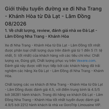
Giới thiệu tuyến đường xe đi Nha Trang
- Khánh Hòa từ Đà Lạt - Lâm Đồng
08/2026
1. Về chất lượng, review, đánh giá nhà xe Đà Lạt -
Lâm Đồng Nha Trang - Khánh Hòa
Xe đi Nha Trang - Khánh Hòa từ Đà Lạt - Lâm Đồng tốt nhất
được phân loại chất lượng dựa trên đánh giá từ 1 đến 5 (1: tệ
nhất, 5: tốt nhất) của khách hàng với các tiêu chí như: Chất
lượng xe, Đúng giờ, Chất lượng phục vụ trên
Vexere.com
.
Đánh giá này được viết trực tiếp bởi các khách hàng đã trải
nghiệm các hãng Xe Đà Lạt - Lâm Đồng đi Nha Trang - Khánh
Hòa.
Chất lượng các xe khách đi Nha Trang - Khánh Hòa từ Đà Lạt
- Lâm Đồng được đánh giá 4.5, với điểm trung bình là 4.5/5
bởi 38281 hành khách. Trong đó hãng xe khách Đà Lạt - Lâm
Đồng Nha Trang - Khánh Hòa tốt nhất tuyến được đánh giá
4.9/5 bởi 2212 hành khách là nhà xe GoroTrip Limousine VIP.