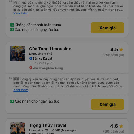
Mình vừa có chuyến đi với Go365 và cảm thấy rất hài lòng. Xe khởi hành
đúng giờ, sạch sẽ, ghế ngồi thoải mái nên suốt hành trình khá dễ chịu. Tài xế
lái xe cẩn thận, an toàn và rất chuyên nghiệp, giúp mình yên tâm trong suốt
chuyến đi. Đặc biệt, nhân viên tổng đài hỗ trợ nhanh chóng, tư vấn rõ ràng
Xem thêm
và giải đáp các thắc mắc rất nhiệt tình trước khi khởi hành. Quá trình đặt vé
và lên xe diễn ra thuận lợi, thông tin chuyến đi được cập nhật đầy đủ. Nhìn
chung, đây là một trải nghiệm rất tốt, dịch vụ đúng như mong đợi. Mình sẽ
Không cần thanh toán trước
Xem giá
tiếp tục lựa chọn Go365 cho những chuyến đi sau và cũng sẵn sàng giới
Xác nhận chỗ ngay lập tức
thiệu cho bạn bè, người thân. Cảm ơn Go365 đã mang đến một hành trình an
toàn và thoải mái!
Cúc Tùng Limousine
4.5
Limousine 9 chỗ
(2359 đánh giá)
Bến xe Đà Lạt
3 giờ 45 phút
Văn phòng Nha Trang
🇬🇧 Công ty vận tải này cung cấp các dịch vụ tuyệt vời. Tài xế rất tuyệt,
anh lái xe cẩn thận và êm ái. Xe mới, sạch sẽ, hành khách được cung cấp
nước uống. Vấn đề nhỏ duy nhất là đôi khi có sự chậm trễ. Nhưng đối với tôi,
sự thoải mái và an toàn là ưu tiên hàng đầu. Là một hướng dẫn viên thường
Xem thêm
xuyên sử dụng dịch vụ của nhiều nhà mạng khác nhau, tôi chắc chắn sẽ giới
thiệu nó! 🇻🇳 ​Đây là một cách tuyệt vời để đi du lịch. Xe còn mới và sạch sẽ,
tôi lại không biết lái xe. Xe mới, sạch sẽ và phục vụ nước miễn phí. Điểm duy
Xác nhận chỗ ngay lập tức
Xem giá
nhất cần lưu ý là đôi khi có thời gian chờ đợi khởi động hơi lâu. Tuy nhiên, yếu
tố quan trọng nhất đối với tôi vẫn là sự an toàn và thoải mái. Là người hướng
dẫn du lịch thường xuyên sử dụng dịch vụ của nhiều nhà xe, tôi hoàn thành
đề xuất nhà xe này! ​🇬🇧 ​Công ty vận tải này cung cấp dịch vụ tuyệt vời.
Người lái xe rất xuất sắc và lái xe rất êm ái và an toàn. Xe mới, sạch sẽ và
được cung cấp nước đóng chai miễn phí. Nhược điểm nhỏ duy nhất là đôi khi
Trọng Thủy Travel
4.6
có thể xảy ra chậm trễ trước khi khởi hành. Tuy nhiên, sự an toàn và thoải
mái là điều quan trọng nhất đối với tôi. Là một hướng dẫn viên du lịch
Limousine 29 chỗ VIP (Massage)
(595 đánh giá)
chuyên nghiệp thường xuyên sử dụng dịch vụ vận chuyển, tôi hoàn toàn
Limousine 10 chỗ