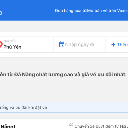
Đơn hàng của tôi
Mở bán vé trên Vexe
fo
Nơi đến
add
Nhập ngày đi
Thêm
ên từ Đà Nẵng chất lượng cao và giá vé ưu đãi nhất
:
rống và ưu đãi khi đặt vé
à Nẵng)
Chuyến xe buýt đêm từ Hội 