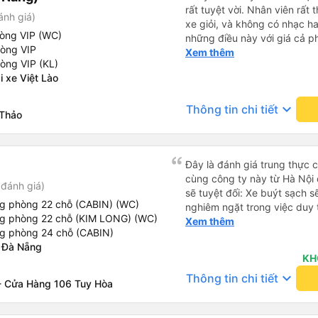
rất tuyệt vời. Nhân viên rất t
ánh giá)
xe giỏi, và không có nhạc ha
hòng VIP (WC)
những điều này với giá cả p
hòng VIP
tiếng Anh rất suôn sẻ, vì vậ
Xem thêm
òng VIP (KL)
hãng này. Đối với người đi l
 xe Việt Lào
nhưng có ba điểm dừng cách
được thông báo trước bằng 
keyboard_arrow_down
Thông tin chi tiết
trên xe, nhưng có nhà hàng
 Thảo
dừng. Bạn phải cởi giày và đ
dép nhựa được cung cấp khi 
chúng vào thùng trước khi lê
Đây là đánh giá trung thực củ
chiếc chăn và một chiếc gố
cùng công ty này từ Hà Nội
Tôi không thể kết nối Wi-Fi, 
đánh giá)
sẽ tuyệt đối: Xe buýt sạch s
với những người thừa cân ho
ng phòng 22 chỗ (CABIN) (WC)
nghiêm ngặt trong việc duy 
chọn xe buýt có ít chỗ ngồi 
ng phòng 22 chỗ (KIM LONG) (WC)
phép ăn trên xe. Đây là lần đ
Xem thêm
không thừa cân, nhưng vẫn h
ng phòng 24 chỗ (CABIN)
đến vấn đề sạch sẽ như vậy 
chọn chỗ ngồi phía dưới và 
 Đà Nẵng
xe buýt đều trông mới và sạc
KH
trên xe hoạt động hoàn hảo 
keyboard_arrow_down
Thông tin chi tiết
sạc: Có sẵn cổng sạc USB v
 Cửa Hàng 106 Tuy Hòa
tiên tôi thấy. • Môi trường 
bật đèn không cần thiết hoặc