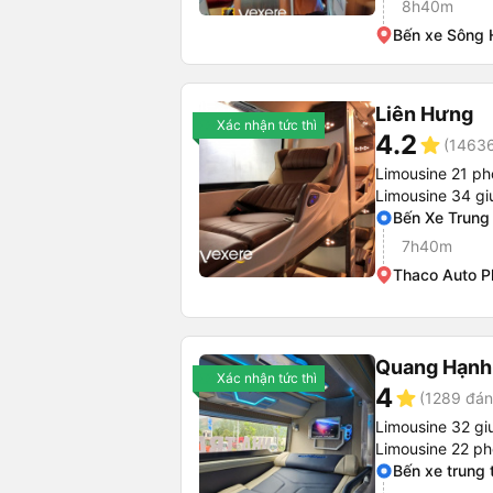
8h40m
Bến xe Sông 
Liên Hưng
Xác nhận tức thì
4.2
star
(14636
Limousine 21 p
Limousine 34 gi
Bến Xe Trung
7h40m
Thaco Auto P
Quang Hạnh
Xác nhận tức thì
4
star
(1289 đán
Limousine 32 g
Limousine 22 p
Bến xe trung