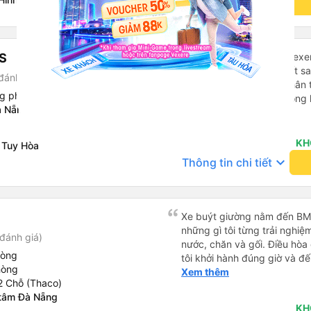
keyboard_arrow_down
Thông tin chi tiết
들께 정보를 드리자면 저는 
다. 같은 회사라도 버스마다 
탄 버스는 쾌적하고 좋았어요.
다. 뭐 경적소리야 베트남에
S
⭐ 4.5/5 Nhờ ứng dụng Vexer
요. 기사님 친절하시구요, 버스
tốt với HK Buslines. Xe rất s
đánh giá)
객들도 버스안에서 담배피는 사람 없어요 휴
hành khách, nhân viên thân 
도 저 있는지 없는지 체크해보고
ng phòng 22 chỗ (WC)
nóng của Vexere hoạt động h
다리를 쭉 펴지는 못해요. 뭐
à Nẵng
với khách hàng. Nhược điểm: 
Xem thêm
습니다 : )
trên ứng dụng quá nhanh, d
quay lại, điều này có thể dẫ
KH
 Tuy Hòa
vì điểm trả khách chỉ ở văn 
keyboard_arrow_down
Thông tin chi tiết
không phải ở nhà tôi :) Ưu đ
đúng giờ. Điểm đón khách ch
ký. Nhân viên chuyên nghiệp
đánh giá 4.5 sao cho cả ứng
Xe buýt giường nằm đến BMT 
Tôi hy vọng ứng dụng và công
những gì tôi từng trải nghiệ
đánh giá)
mang đến nhiều tiện ích hơn
nước, chăn và gối. Điều hòa
có app Vexere mà mình được
hòng
tôi khởi hành đúng giờ và đ
tô của HK Buslines khá ổn. 
hòng
xế rất tuyệt so với những t
Xem thêm
cabin riêng, nhân viên phục
2 Chỗ (Thaco)
nhiều tiếng còi xe, không có
của Vexere làm việc hiệu qu
 tâm Đà Nẵng
cảm giác lái xe an toàn nên r
hàng. Điểm trừ: -0,5 sao thờ
KH