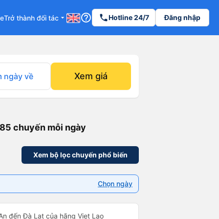
help_outline
phone
Hotline 24/7
Đăng nhập
re
Trở thành đối tác
arrow_drop_down
Xem giá
 ngày về
 85 chuyến mỗi ngày
Xem bộ lọc chuyến phổ biến
Chọn ngày
An đến Đà Lạt của hãng Viet Lao