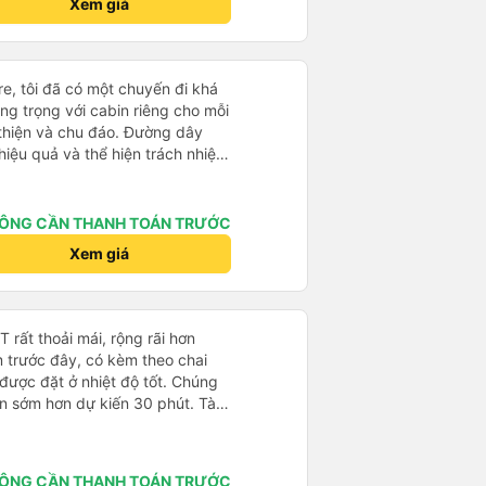
Xem giá
다낭에서 꾸이년가는 버스를 탔습니
퀄리티가 다른지는 모르겠는데, 제가
 자리 넓찍하고 베개 이불 깨끗합니
서는 익숙해져야 하는 문화일거같구
e, tôi đã có một chuyến đi khá
 안에서 담배 안피시구요. 다른 승
ang trọng với cabin riêng cho mỗi
게소에 들렀다 갈때
thiện và chu đáo. Đường dây
 출발하시네요. 다만 키173 기준
iệu quả và thể hiện trách nhiệm
 전 새우자세가 편해서 불만은 없었
-0.5 sao vì quy trình đặt vé
ễ chọn sai bước và không thể
n đến việc hủy dịch vụ. -0.5 sao
ÔNG CẦN THANH TOÁN TRƯỚC
phòng đại diện của công ty,
Xem giá
iểm: Xe buýt khởi hành và đến
ính xác tại địa điểm đã đăng
 và hữu ích. Nhìn chung, tôi
 dụng Vexere và HK Buslines.
rất thoải mái, rộng rãi hơn
 ty sẽ tiếp tục cải thiện để
m trước đây, có kèm theo chai
 nữa cho hành khách. Best (Nhờ
 được đặt ở nhiệt độ tốt. Chúng
 trải nghiệm chuyến đi bằng ô
ến sớm hơn dự kiến 30 phút. Tài
Xe sang trọng, mỗi người một
ài xế khác ở Việt Nam! Không quá
 vụ nhiệt tình. Đường dây nóng
 nhạc lớn hoặc tiếng ồn khác và
ả, có trách nhiệm với khách
ất dễ ngủ. Tôi rất vui vì đã đặt
i gian thao tác trên ứng dụng
ÔNG CẦN THANH TOÁN TRƯỚC