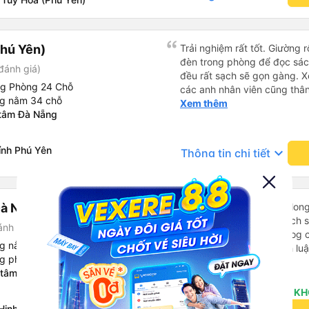
lái xe rất an toàn và có hai 
tôi cũng cảm thấy an toàn. C
sinh. Sau khi được thả xuốn
hú Yên)
Trải nghiệm rất tốt. Giường 
chúng tôi nhận ra rằng mình 
đèn trong phòng để đọc sá
buýt. Tôi nhắn tin cho họ qu
đánh giá)
đều rất sạch sẽ gọn gàng. Xe
lập tức rằng họ sẽ yêu cầu 
ng Phòng 24 Chỗ
các anh nhân viên cũng thân 
đã tìm thấy chúng và sắp x
ng nằm 34 chỗ
chuyển về nội thành thành ph
Xem thêm
tôi trả lại chúng để chúng t
 tâm Đà Nẵng
lý. Nói chung là mình rất ưn
thuận tiện. Nhìn chung rất ấn
ỉnh Phú Yên
keyboard_arrow_down
Thông tin chi tiết
à Nẵng)
Tôi là người Hàn Quốc. Mon
xử của chữ viết bằng cách 
ánh giá)
Hàn Quốc thường viết blog c
ng nằm 34 chỗ
Việt Nam. Có những bình lu
ng phòng 24 chỗ
bình luận khen vất vả nên tôi
Xem thêm
 tâm Đà Nẵng
lắng vô ích. Rất thoải mái và
sạch sẽ, tài xế rất thân thi
KH
thơm nữa. Mình đề cử bài này. 제 리뷰를 보시게 되는
Hinh