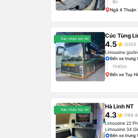
8h
Ngã 4 Thuận
Cúc Tùng L
Xác nhận tức thì
4.5
star
(2355 
Limousine giườ
Bến xe trung
7h45m
Bến xe Tuy H
Hà Linh NT
Xác nhận tức thì
4.3
star
(189 đ
Limousine 22 P
Limousine 34 G
Bến xe trung