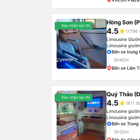
Hồng Sơn (P
Xác nhận tức thì
4.5
star
(1796 
Limousine Giườ
Limousine giườ
Bến xe trung
8h40m
Bến xe Liên T
Quý Thảo (Đ
Xác nhận tức thì
4.5
star
(611 đ
Limousine giườ
Limousine giườ
Bến xe Trung
9h30m
Bến Xe Sông 