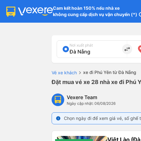
Cam kết hoàn 150% nếu nhà xe

không cung cấp dịch vụ vận chuyển (*)
in
Nơi xuất phát
import_export
xe đi Phú Yên từ Đà Nẵng
Vé xe khách
Đặt mua vé xe 28 nhà xe đi Phú Y
Vexere Team
Ngày cập nhật: 06/08/2026
Chọn ngày đi để xem giá vé, số ghế t
info
Việt Lào (Đ