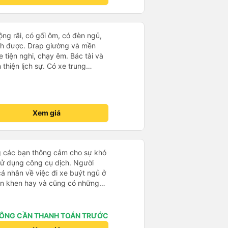
tài xế thay phiên nhau giúp chúng
húng tôi dừng lại 3 lần để đi vệ
g và tiếp tục ngày của mình,
rộng rãi, có gối ôm, có đèn ngủ,
đã quên nút tai nghe trên xe
ch được. Drap giường và mền
a WhatsApp và họ trả lời ngay
 tiện nghi, chạy êm. Bác tài và
nhân viên dọn phòng của họ. Họ
thiện lịch sự. Có xe trung
ếp một nhà trọ gần đó để chúng
ố tuy hoà rất tiện. Giá vé hợp
ôi có thể đến đón bất cứ lúc nào
g ý, cảm ơn nhà xe.
 tượng, sẽ đặt lại với họ.
Xem giá
g các bạn thông cảm cho sự khó
sử dụng công cụ dịch. Người
á nhân về việc đi xe buýt ngủ ở
ận khen hay và cũng có những
 đã rất lo lắng. Đó là một sự lo
 thoải mái. Bên trong xe buýt
ện. Gối và chăn nệm cũng sạch và
ÔNG CẦN THANH TOÁN TRƯỚC
 한국분