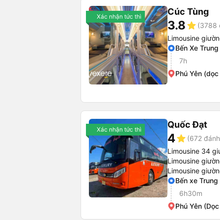
Cúc Tùng
Xác nhận tức thì
3.8
star
(3788 
Limousine giườ
Bến Xe Trung
7h
Phú Yên (dọc
Quốc Đạt
Xác nhận tức thì
4
star
(672 đánh
Limousine 34 gi
Limousine giườ
Limousine giườ
Bến xe Trung
6h30m
Phú Yên (Dọc