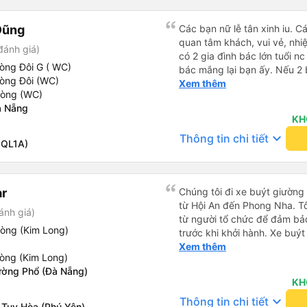
cách thực hiện, hãy xem Go
nào, &quot;B Bạn bị sao vậy
Dũng
Các bạn nữ lễ tân xinh iu. C
bạn vậy?&quot; Bây giờ là 2:
quan tâm khách, vui vẻ, nhiệt tình. Trong
đánh giá)
bằng xe bu lông Limousine. Tô
có 2 gia đình bác lớn tuổi nc
tôi quá ngu ngốc. Tôi vẫn đ
òng Đôi G ( WC)
bác mắng lại bạn ấy. Nếu 2 
nếu không có tài xế... Cảm ơ
hòng Đôi (WC)
ngược lại nha. Bạn ấy nhắc n
Xem thêm
hòng (WC)
đến lỗi mình ngủ còn mơ đượ
à Nẵng
nhau xuất hiện trong giấc mơ của mình luôn. Nên nếu bạn
KH
bị phản ánh thì đừng trừ lươ
keyboard_arrow_down
Thông tin chi tiết
thì bảo bạn ấy liên hệ sđt c
 QL1A)
đuôi 666, chuyến ĐH-NT ngày
iu còn đổi cho mình phòng đ
(một mình) yêu luôn. Nhưng
r
Chúng tôi đi xe buýt giườn
lần xe rẽ 1 cái là ✈️ Ít đi x
từ Hội An đến Phong Nha. T
10/10.
ánh giá)
từ người tổ chức để đảm bảo
hòng (Kim Long)
trước khi khởi hành. Xe buýt
trạng tuyệt vời. Các khoang
Xem thêm
òng (Kim Long)
phẳng hoàn toàn, hoặc bạn c
ờng Phổ (Đà Nẵng)
phần. Tôi cao 5&#39;4&quot
KH
toàn, bạn tôi cao 5&#39;9&q
keyboard_arrow_down
Thông tin chi tiết
bàn chân cong. Có một cổng 
 Tuy Hòa (Phú Yên)