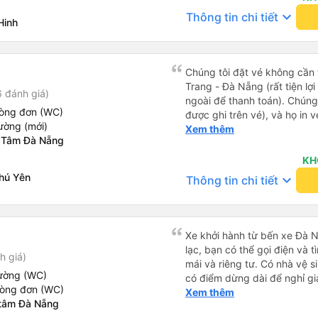
qua Vexere và có vị trí xe bu
quá nhanh, chọn dễ dàng bư
keyboard_arrow_down
Thông tin chi tiết
phải tìm kiếm xung quanh bế
Hinh
sửa, dẫn đến nguy cơ bị mất
đề của bến xe Đà Lạt (không
hàng, chỉ tại văn phòng đại d
bảng thông tin), chứ không 
Điểm cộng: Xe xuất bến và 
ký. Nhân viên chuyên nghiệp
Chúng tôi đặt vé không cần
sao cho cả app Vexere và H
Trang - Đà Nẵng (rất tiện lợ
 đánh giá)
triển để mang lại trải nghiệm
ngoài để thanh toán). Chúng
hòng đơn (WC)
được ghi trên vé), và họ in 
ường (mới)
tôi cũng quyết định mua vé ch
Xem thêm
 Tâm Đà Nẵng
vé trên ứng dụng cũng giống
buýt nhỏ đến điểm hẹn, sau
KH
Tôi khuyên bạn nên mang th
hú Yên
keyboard_arrow_down
Thông tin chi tiết
mỏng, vì thỉnh thoảng trời kh
nhưng vẫn có sẵn. Cổng USB
tốt, và có giấy vệ sinh. Mọi 
từ Đà Nẵng (bến xe Đà Nẵng,
Xe khởi hành từ bến xe Đà N
loại xe buýt khác với ba hàng
lạc, bạn có thể gọi điện và t
h giá)
nhưng vẫn khá thoải mái và 
mái và riêng tư. Có nhà vệ s
đi 8-10 tiếng ngồi một chỗ.
iường (WC)
có điểm dừng dài để nghỉ gi
Trang và sau đó được đưa đ
hòng đơn (WC)
tuyệt vời.
Xem thêm
cũng vận chuyển hàng hóa tr
 tâm Đà Nẵng
sẽ có những điểm dừng chân