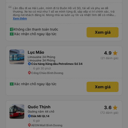
Lần đầu đi xe Hải Luân, mình đi từ Buôn Hồ vô SG, tài xế và phụ xe dễ
thương. Xe ko có mùi như 1 số xe mình từng đi, sắp xếp vị trí chính xác, trả
đúng nơi khách đăng kí. Mong nhà xe luôn uy tín và nhiệt tình để có nhiều
khách hàng hơn nữa
Xem thêm
Không cần thanh toán trước
Xem giá
Xác nhận chỗ ngay lập tức
star_rate
Lục Mão
4.9
Limousine 24 Phòng
(21 đánh giá)
Limousine 34 Phòng
Cửa hàng Xăng dầu Petrolimex Số 34
6 giờ 30 phút
Cổng Chào Bình Dương
Xác nhận chỗ ngay lập tức
Xem giá
star_rate
Quốc Thịnh
3.6
Giường nằm 44 chỗ
(72 đánh giá)
Đắk Mil QL14
6 giờ
AEON Mall Bình Dương