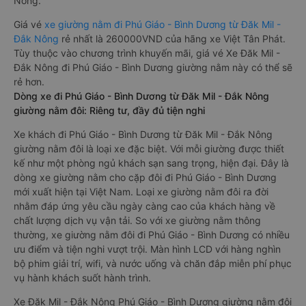
Nông.
Giá vé
xe giường nằm đi Phú Giáo - Bình Dương từ Đăk Mil -
Đắk Nông
rẻ nhất là 260000VND của hãng xe Việt Tân Phát.
Tùy thuộc vào chương trình khuyến mãi, giá vé Xe Đăk Mil -
Đắk Nông đi Phú Giáo - Bình Dương giường nằm này có thể sẽ
rẻ hơn.
Dòng xe đi Phú Giáo - Bình Dương từ Đăk Mil - Đắk Nông
giường nằm đôi: Riêng tư, đầy đủ tiện nghi
Xe khách đi Phú Giáo - Bình Dương từ Đăk Mil - Đắk Nông
giường nằm đôi là loại xe đặc biệt. Với mỗi giường được thiết
kế như một phòng ngủ khách sạn sang trọng, hiện đại. Đây là
dòng xe giường nằm cho cặp đôi đi Phú Giáo - Bình Dương
mới xuất hiện tại Việt Nam. Loại xe giường nằm đôi ra đời
nhằm đáp ứng yêu cầu ngày càng cao của khách hàng về
chất lượng dịch vụ vận tải. So với xe giường nằm thông
thường, xe giường nằm đôi đi Phú Giáo - Bình Dương có nhiều
ưu điểm và tiện nghi vượt trội. Màn hình LCD với hàng nghìn
bộ phim giải trí, wifi, và nước uống và chăn đắp miễn phí phục
vụ hành khách suốt hành trình.
Xe Đăk Mil - Đắk Nông Phú Giáo - Bình Dương giường nằm đôi