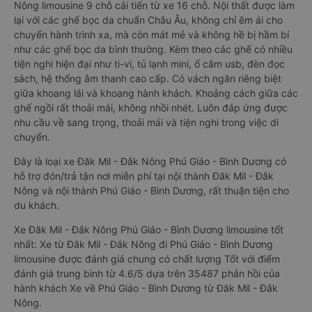
Nông limousine 9 chỗ cải tiến từ xe 16 chỗ. Nội thất được làm
lại với các ghế bọc da chuẩn Châu Âu, không chỉ êm ái cho
chuyến hành trình xa, mà còn mát mẻ và không hề bị hầm bí
như các ghế bọc da bình thường. Kèm theo các ghế có nhiều
tiện nghi hiện đại như ti-vi, tủ lạnh mini, ổ cắm usb, đèn đọc
sách, hệ thống âm thanh cao cấp. Có vách ngăn riêng biệt
giữa khoang lái và khoang hành khách. Khoảng cách giữa các
ghế ngồi rất thoải mái, không nhồi nhét. Luôn đáp ứng được
nhu cầu về sang trọng, thoải mái và tiện nghi trong việc di
chuyển.
Đây là loại xe Đăk Mil - Đắk Nông Phú Giáo - Bình Dương có
hỗ trợ đón/trả tận nơi miễn phí tại nội thành Đăk Mil - Đắk
Nông và nội thành Phú Giáo - Bình Dương, rất thuận tiện cho
du khách.
Xe Đăk Mil - Đắk Nông Phú Giáo - Bình Dương limousine tốt
nhất: Xe từ Đăk Mil - Đắk Nông đi Phú Giáo - Bình Dương
limousine được đánh giá chung có chất lượng Tốt với điểm
đánh giá trung bình từ 4.6/5 dựa trên 35487 phản hồi của
hành khách Xe về Phú Giáo - Bình Dương từ Đăk Mil - Đắk
Nông.