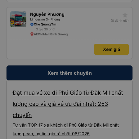
star_rate
Nguyên Phương
Limousine 34 Phòng
(0 đánh giá)
Chợ Quảng Tín
3 giờ 30 phút
AEON Mall Bình Dương
Xem giá
Xem thêm chuyến
Đặt mua vé xe đi Phú Giáo từ Đăk Mil chất
lượng cao và giá vé ưu đãi nhất: 253
chuyến
Tư vấn TOP 17 xe khách đi Phú Giáo từ Đăk Mil chất
lượng cao, uy tín, giá rẻ nhất 08/2026