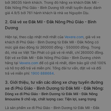
bởi 36035 hành khách. Trong đó hãng xe khách Đăk Mil -
Đắk Nông Phú Giáo - Bình Dương tốt nhất tuyến được đánh
giá 4.9/5 bởi 761 hành khách là nhà xe Nguyên Dịu.
2. Giá vé xe Đăk Mil - Đắk Nông Phú Giáo - Bình
Dương
Hiện tại, theo cập nhật mới nhất của
Vexere.com
, giá vé xe
khách đi Phú Giáo - Bình Dương từ Đăk Mil - Đắk Nông có
mức giá dao động từ 260000 đồng - 550000 đồng. Trong
đó, nhà xe Việt Tân Phát có giá vé rẻ nhất, chỉ 260000 đồng.
Đặt vé xe Đăk Mil - Đắk Nông Phú Giáo - Bình Dương chính
hãng tại
Vexere.com
để có giá rẻ nhất, đảm bảo giữ chỗ 100%
và hỗ trợ đổi trả vé miễn phí. Tổng đài tư vấn, đặt vé và đổi
trả vé miễn phí:
1900 888684
.
3. Giới thiệu, tư vấn các dòng xe chạy tuyến đường
xe đi Phú Giáo - Bình Dương từ Đăk Mil - Đắk Nông:
Dòng xe đi Phú Giáo - Bình Dương từ Đăk Mil - Đắk Nông
limousine 9 chỗ vip, chất lượng cao: Tiện lợi, sang trọng
Là sản phẩm xe đi Phú Giáo - Bình Dương từ Đăk Mil - Đắk