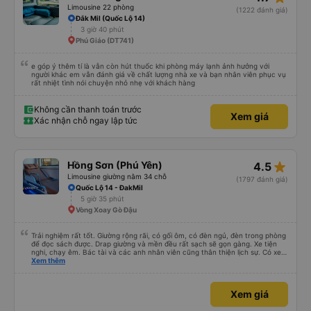
Limousine 22 phòng
(1222 đánh giá)
Đắk Mil (Quốc Lộ 14)
3 giờ 40 phút
Phú Giáo (DT741)
e góp ý thêm tí là vẫn còn hút thuốc khi phòng máy lạnh ảnh hưởng với
người khác em vẫn đánh giá về chất lượng nhà xe và bạn nhân viên phục vụ
rất nhiệt tình nói chuyện nhỏ nhẹ với khách hàng
Không cần thanh toán trước
Xem giá
Xác nhận chỗ ngay lập tức
star_rate
Hồng Sơn (Phú Yên)
4.5
Limousine giường nằm 34 chỗ
(1797 đánh giá)
Quốc Lộ 14 - ĐakMil
5 giờ 35 phút
Vòng Xoay Gò Đậu
Trải nghiệm rất tốt. Giường rộng rãi, có gối ôm, có đèn ngủ, đèn trong phòng
để đọc sách được. Drap giường và mền đều rất sạch sẽ gọn gàng. Xe tiện
nghi, chạy êm. Bác tài và các anh nhân viên cũng thân thiện lịch sự. Có xe
trung chuyển về nội thành thành phố tuy hoà rất tiện. Giá vé hợp lý. Nói
Xem thêm
chung là mình rất ưng ý, cảm ơn nhà xe.
Xem giá