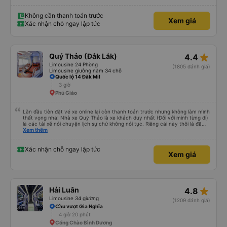
nữa Mn thân thiện lắm còn tâm lý nữa chúc những chuyến đi của nhà xe
Minh An thư kỳ luôn luôn bình an và suôn sẻ ạ
Không cần thanh toán trước
Xem giá
Xác nhận chỗ ngay lập tức
star_rate
Quý Thảo (Đắk Lắk)
4.4
Limousine 24 Phòng
(1805 đánh giá)
Limousine giường nằm 34 chỗ
Quốc lộ 14 Đăk Mil
3 giờ
Phú Giáo
Lần đầu tiên đặt vé xe online lại còn thanh toán trước nhưng không làm mình
thất vọng nha! Nhà xe Quý Thảo là xe khách duy nhất (Đối với mình từng đi)
là các tài xế nói chuyện lịch sự chứ không nói tục. Riêng cái này thôi là đã
đánh giá 5 sao rồi. Chú tài xế còn uống pepsi rất dễ thương chứ không có
Xem thêm
hút thuốc phè phè như các xe khác. Đón trả đúng điểm. Được nằm đúng
giường đã đặt. Nói chung 10 điểm.
Xác nhận chỗ ngay lập tức
Xem giá
star_rate
Hải Luân
4.8
Limousine 34 giường
(1209 đánh giá)
Cầu vượt Gia Nghĩa
4 giờ 20 phút
Cổng Chào Bình Dương