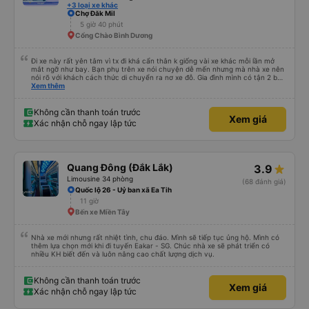
+3 loại xe khác
Chợ Đăk Mil
5 giờ 40 phút
Cổng Chào Bình Dương
Đi xe này rất yên tâm vì tx đi khá cẩn thân k giống vài xe khác mỗi lần mở
mắt ngỡ như bay. Bạn phụ trên xe nói chuyện dễ mến nhưng mà nhà xe nên
nói rõ với khách cách thức di chuyển ra nơ xe đỗ. Gia đình mình có tận 2 bé
nhỏ tay xách nách mang mà mình bị xoay vòng vòng đi bộ đến khu đỗ xe thì
Xem thêm
chân chảy máo luôn é 🥲 còn lại 10 đỉm
Không cần thanh toán trước
Xem giá
Xác nhận chỗ ngay lập tức
Quang Đông (Đắk Lắk)
3.9
Limousine 34 phòng
(68 đánh giá)
Quốc lộ 26 - Uỷ ban xã Ea Tih
11 giờ
Bến xe Miền Tây
Nhà xe mới nhưng rất nhiệt tình, chu đáo. Mình sẽ tiếp tục ủng hộ. Mình có
thêm lựa chọn mới khi đi tuyến Eakar - SG. Chúc nhà xe sẽ phát triển có
nhiều KH biết đến và luôn nâng cao chất lượng dịch vụ.
Không cần thanh toán trước
Xem giá
Xác nhận chỗ ngay lập tức