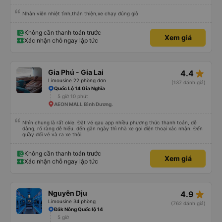
Nhân viên nhiệt tình,thân thiện,xe chạy đúng giờ
Không cần thanh toán trước
Xem giá
Xác nhận chỗ ngay lập tức
star_rate
Gia Phú - Gia Lai
4.4
Limousine 22 phòng đơn
(137 đánh giá)
Quốc Lộ 14 Gia Nghĩa
5 giờ 10 phút
AEON MALL Bình Dương.
Nhìn chung là rất okie. Đặt vé qau app nhiều phương thức thanh toán, dễ
dàng, rõ ràng dễ hiểu. đến gần ngày thì nhà xe gọi điện thoại xác nhận. Đến
quầy đổi vé và ra xe thôi.
Không cần thanh toán trước
Xem giá
Xác nhận chỗ ngay lập tức
star_rate
Nguyên Dịu
4.9
Limousine 34 phòng
(762 đánh giá)
Đắk Nông Quốc lộ 14
5 giờ