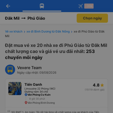
arrow_back
Tải app Vexere ngay!
Tải app Vexere
-30k
Mở app
Mở app
Nhận ưu đãi thành viên độc
-30k/ghế khi đặt vé máy bay qua
quyền
app
Đăk Mil
Phú Giáo
Chọn ngày
Vé xe khách
xe đi Bình Dương từ Đăk Nông
xe đi Phú Giáo từ Đăk
Mil
Đặt mua vé xe 20 nhà xe đi Phú Giáo từ Đăk Mil
chất lượng cao và giá vé ưu đãi nhất
: 253
chuyến mỗi ngày
Vexere Team
Ngày cập nhật: 09/08/2026
Tiến Oanh
4.8
Limousine 22 Phòng (WC)
(15119 đánh giá)
Giường nằm 34 chỗ
Văn Phòng Cư Kuin
8 giờ 30 phút
Văn Phòng Bình Dương
SG-BMT 1. An toàn: Tôi rất hài lòng về chất lượng của xe khách của Tiến