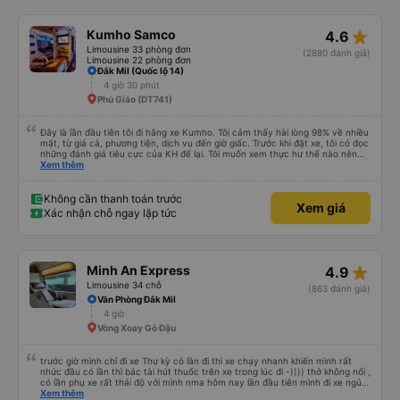
star_rate
Kumho Samco
4.6
Limousine 33 phòng đơn
(2880 đánh giá)
Limousine 22 phòng đơn
Đắk Mil (Quốc lộ 14)
4 giờ 30 phút
Phú Giáo (DT741)
Đây là lần đầu tiên tôi đi hãng xe Kumho. Tôi cảm thấy hài lòng 98% về nhiều
mặt, từ giá cả, phương tiện, dịch vụ đến giờ giấc. Trước khi đặt xe, tôi có đọc
những đánh giá tiêu cực của KH để lại. Tôi muốn xem thực hư thế nào nên
thử 1 lần cho biết. Có thể do tôi may mắn, tôi đã 0 gặp phải những điều tệ
Xem thêm
hại nào. Tuy nhiên, chuyến đi sẽ trọn vẹn hơn, nếu như anh phụ xe nhiệt
tình, có trách nhiệm đừng nói chuyện điện thoại quá nhiều và ầm ỉ suốt 1
quảng đường đầu. Tôi sẽ tiếp tục ủng hộ nhà xe. Hy vọng lần sau sẽ tốt hơn.
Không cần thanh toán trước
Xem giá
Chân thành cám ơn nhà xe.
Xác nhận chỗ ngay lập tức
star_rate
Minh An Express
4.9
Limousine 34 chỗ
(863 đánh giá)
Văn Phòng Đắk Mil
4 giờ
Vòng Xoay Gò Đậu
trước giờ mình chỉ đi xe Thư kỳ có lần đi thì xe chạy nhanh khiến mình rất
nhức đầu có lần thì bác tài hút thuốc trên xe trong lúc đi -)))) thở không nổi ,
có lần phụ xe rất thái độ với mình nma hôm nay lần đầu tiên mình đi xe ngủ
rất ngon chạy êm lắm phải nói là đã bác tài và anh phụ xe còn dễ thương
Xem thêm