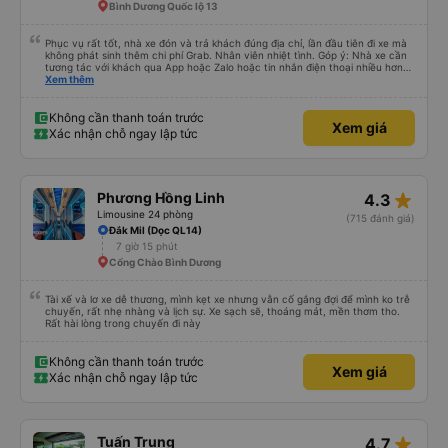
Bình Dương Quốc lộ 13
Phục vụ rất tốt, nhà xe đón và trả khách đúng địa chỉ, lần đầu tiên đi xe mà
không phát sinh thêm chi phí Grab. Nhân viên nhiệt tình. Góp ý: Nhà xe cần
tương tác với khách qua App hoặc Zalo hoặc tin nhắn điện thoại nhiều hơn
nữa để hành khách yên tâm đặc biệt là khách đặt vé qua App. Chân thành
Xem thêm
cảm ơn, lần sau đặt vé lại
Không cần thanh toán trước
Xem giá
Xác nhận chỗ ngay lập tức
star_rate
Phương Hồng Linh
4.3
Limousine 24 phòng
(715 đánh giá)
Đắk Mil (Dọc QL14)
7 giờ 15 phút
Cổng Chào Bình Dương
Tài xế và lơ xe dễ thương, mình kẹt xe nhưng vẫn cố gắng đợi để mình ko trễ
chuyến, rất nhẹ nhàng và lịch sự. Xe sạch sẽ, thoáng mát, mền thơm tho.
Rất hài lòng trong chuyến đi này
Không cần thanh toán trước
Xem giá
Xác nhận chỗ ngay lập tức
star_rate
Tuấn Trung
4.7