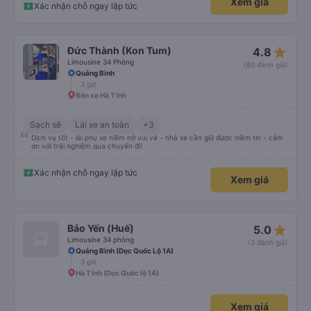
Xem giá
Xác nhận chỗ ngay lập tức
star_rate
Đức Thành (Kon Tum)
4.8
Limousine 34 Phòng
(80 đánh giá)
Quảng Bình
3 giờ
Bến xe Hà Tĩnh
Sạch sẽ
Lái xe an toàn
+3
Dịch vụ tốt - lái phụ xe niềm nở vui vẻ - nhà xe cần giữ được niềm tin - cảm
ơn với trải nghiệm qua chuyến đi!
Xác nhận chỗ ngay lập tức
Xem giá
star_rate
Bảo Yến (Huế)
5.0
Limousine 34 phòng
(3 đánh giá)
Quảng Bình (Dọc Quốc Lộ 1A)
3 giờ
Hà Tĩnh (Dọc Quốc lộ 1A)
Xem giá