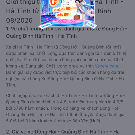
Giới thiệu tuyến đường xe đi Hà Tĩnh -
Hà Tĩnh từ Đồng Hới - Quảng Bình
08/2026
1. Về chất lượng, review, đánh giá nhà xe Đồng Hới -
Quảng Bình Hà Tĩnh - Hà Tĩnh
Xe đi Hà Tĩnh - Hà Tĩnh từ Đồng Hới - Quảng Bình tốt nhất
được phân loại chất lượng dựa trên đánh giá từ 1 đến 5 (1: tệ
nhất, 5: tốt nhất) của khách hàng với các tiêu chí như: Chất
lượng xe, Đúng giờ, Chất lượng phục vụ trên
Vexere.com
.
Đánh giá này được viết trực tiếp bởi các khách hàng đã trải
nghiệm các hãng Xe Đồng Hới - Quảng Bình đi Hà Tĩnh - Hà
Tĩnh.
Chất lượng các xe khách đi Hà Tĩnh - Hà Tĩnh từ Đồng Hới -
Quảng Bình được đánh giá 4.6, với điểm trung bình là 4.6/5
bởi 5798 hành khách. Trong đó hãng xe khách Đồng Hới -
Quảng Bình Hà Tĩnh - Hà Tĩnh tốt nhất tuyến được đánh giá
5.0/5 bởi 3 hành khách là nhà xe Bảo Yến (Huế).
2. Giá vé xe Đồng Hới - Quảng Bình Hà Tĩnh - Hà