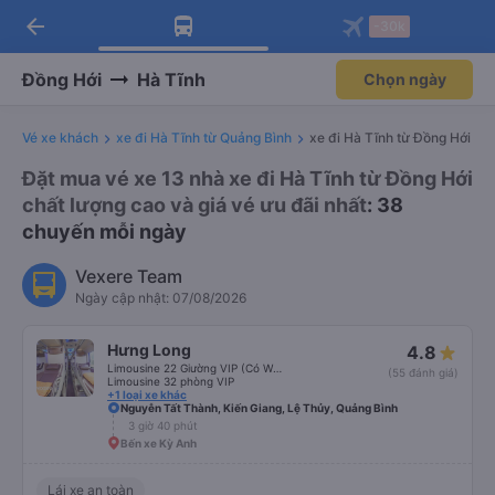
arrow_back
Tải app Vexere ngay!
Tải app Vexere
-30k
Mở app
Mở app
Nhận ưu đãi thành viên độc
-30k/ghế khi đặt vé máy bay qua
quyền
app
Đồng Hới
Hà Tĩnh
Chọn ngày
Vé xe khách
xe đi Hà Tĩnh từ Quảng Bình
xe đi Hà Tĩnh từ Đồng Hới
Đặt mua vé xe 13 nhà xe đi Hà Tĩnh từ Đồng Hới
chất lượng cao và giá vé ưu đãi nhất
: 38
chuyến mỗi ngày
Vexere Team
Ngày cập nhật: 07/08/2026
Hưng Long
4.8
Limousine 22 Giường VIP (Có WC)
(55 đánh giá)
Limousine 32 phòng VIP
+1 loại xe khác
Nguyễn Tất Thành, Kiến Giang, Lệ Thủy, Quảng Bình
3 giờ 40 phút
Bến xe Kỳ Anh
Lái xe an toàn