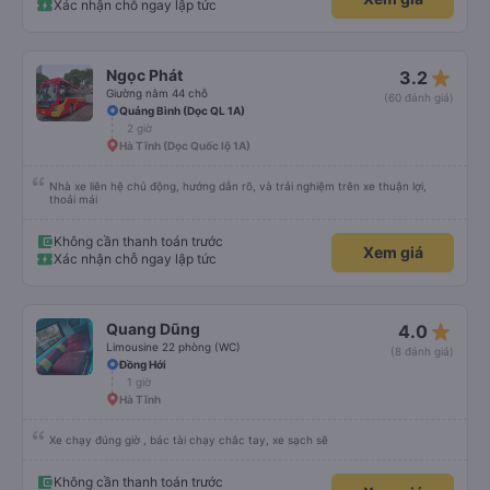
Xác nhận chỗ ngay lập tức
star_rate
Ngọc Phát
3.2
Giường nằm 44 chỗ
(60 đánh giá)
Quảng Bình (Dọc QL 1A)
2 giờ
Hà Tĩnh (Dọc Quốc lộ 1A)
Nhà xe liên hệ chủ động, hướng dẫn rõ, và trải nghiệm trên xe thuận lợi,
thoải mái
Không cần thanh toán trước
Xem giá
Xác nhận chỗ ngay lập tức
star_rate
Quang Dũng
4.0
Limousine 22 phòng (WC)
(8 đánh giá)
Đồng Hới
1 giờ
Hà Tĩnh
Xe chạy đúng giờ , bác tài chạy chắc tay, xe sạch sẽ
Không cần thanh toán trước