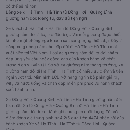
có thể sẽ rẻ hơn.
Dòng xe đi Hà Tĩnh - Hà Tĩnh từ Đồng Hới - Quảng Bình
giường nằm đôi: Riêng tư, đầy đủ tiện nghi
Xe khách đi Hà Tĩnh - Hà Tĩnh từ Đồng Hới - Quảng Bình
giường nằm đôi là loại xe đặc biệt. Với mỗi giường được thiết
kế như một phòng ngủ khách sạn sang trọng, hiện đại. Đây là
dòng xe giường nằm cho cặp đôi đi Hà Tĩnh - Hà Tĩnh mới
xuất hiện tại Việt Nam. Loại xe giường nằm đôi ra đời nhằm
đáp ứng yêu cầu ngày càng cao của khách hàng về chất
lượng dịch vụ vận tải. So với xe giường nằm thông thường, xe
giường nằm đôi đi Hà Tĩnh - Hà Tĩnh có nhiều ưu điểm và tiện
nghi vượt trội. Màn hình LCD với hàng nghìn bộ phim giải trí,
wifi, và nước uống và chăn đắp miễn phí phục vụ hành khách
suốt hành trình.
Xe Đồng Hới - Quảng Bình Hà Tĩnh - Hà Tĩnh giường nằm đôi
tốt nhất: Xe từ Đồng Hới - Quảng Bình đi Hà Tĩnh - Hà Tĩnh
giường nằm đôi được đánh giá chung có chất lượng Tốt với
điểm đánh giá trung bình từ 4.2/5 dựa trên 4474 phản hồi của
hành khách Xe về Hà Tĩnh - Hà Tĩnh từ Đồng Hới - Quảng
Bình.