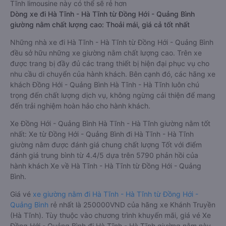
Tĩnh limousine này có thể sẽ rẻ hơn
Dòng xe đi Hà Tĩnh - Hà Tĩnh từ Đồng Hới - Quảng Bình
giường nằm chất lượng cao: Thoải mái, giá cả tốt nhất
Những nhà xe đi Hà Tĩnh - Hà Tĩnh từ Đồng Hới - Quảng Bình
đều sở hữu những xe giường nằm chất lượng cao. Trên xe
được trang bị đầy đủ các trang thiết bị hiện đại phục vụ cho
nhu cầu di chuyển của hành khách. Bên cạnh đó, các hãng xe
khách Đồng Hới - Quảng Bình Hà Tĩnh - Hà Tĩnh luôn chú
trọng đến chất lượng dịch vụ, không ngừng cải thiện để mang
đến trải nghiệm hoàn hảo cho hành khách.
Xe Đồng Hới - Quảng Bình Hà Tĩnh - Hà Tĩnh giường nằm tốt
nhất: Xe từ Đồng Hới - Quảng Bình đi Hà Tĩnh - Hà Tĩnh
giường nằm được đánh giá chung chất lượng Tốt với điểm
đánh giá trung bình từ 4.4/5 dựa trên 5790 phản hồi của
hành khách Xe về Hà Tĩnh - Hà Tĩnh từ Đồng Hới - Quảng
Bình.
Giá vé
xe giường nằm đi Hà Tĩnh - Hà Tĩnh từ Đồng Hới -
Quảng Bình
rẻ nhất là 250000VND của hãng xe Khánh Truyền
(Hà Tĩnh). Tùy thuộc vào chương trình khuyến mãi, giá vé Xe
Đồng Hới - Quảng Bình đi Hà Tĩnh - Hà Tĩnh giường nằm này