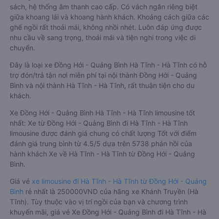
sách, hệ thống âm thanh cao cấp. Có vách ngăn riêng biệt
giữa khoang lái và khoang hành khách. Khoảng cách giữa các
ghế ngồi rất thoải mái, không nhồi nhét. Luôn đáp ứng được
nhu cầu về sang trọng, thoải mái và tiện nghi trong việc di
chuyển.
Đây là loại xe Đồng Hới - Quảng Bình Hà Tĩnh - Hà Tĩnh có hỗ
trợ đón/trả tận nơi miễn phí tại nội thành Đồng Hới - Quảng
Bình và nội thành Hà Tĩnh - Hà Tĩnh, rất thuận tiện cho du
khách.
Xe Đồng Hới - Quảng Bình Hà Tĩnh - Hà Tĩnh limousine tốt
nhất: Xe từ Đồng Hới - Quảng Bình đi Hà Tĩnh - Hà Tĩnh
limousine được đánh giá chung có chất lượng Tốt với điểm
đánh giá trung bình từ 4.5/5 dựa trên 5738 phản hồi của
hành khách Xe về Hà Tĩnh - Hà Tĩnh từ Đồng Hới - Quảng
Bình.
Giá vé
xe limousine đi Hà Tĩnh - Hà Tĩnh từ Đồng Hới - Quảng
Bình
rẻ nhất là 250000VND của hãng xe Khánh Truyền (Hà
Tĩnh). Tùy thuộc vào vị trí ngồi của bạn và chương trình
khuyến mãi, giá vé Xe Đồng Hới - Quảng Bình đi Hà Tĩnh - Hà