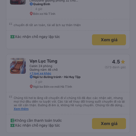
Limousine giường phòng 32 chỗ (WC)
chuyển sang xe buýt khác để đến khách sạn của mình ở Đà Nẵng, xe quá
Quảng Bình
đông và tôi phải ngồi trên một chiếc ghế nhựa ở lối đi giữa, điều này không lý
4 giờ
tưởng. Nhìn chung: Mặc dù có một vài bất tiện nhỏ, tôi đã có trải nghiệm
Bến xe Hà Tĩnh
tích cực với công ty này. Đây là dịch vụ xe buýt tốt nhất mà tôi từng sử
dụng ở Việt Nam. Sự sạch sẽ, thoải mái và yên tĩnh tạo nên sự khác biệt
đáng kể và tôi sẽ giới thiệu dịch vụ này cho bất kỳ ai đi tuyến đường này.
chuyến đi rất an toàn, tài xế lịch sự thân thiện
Xác nhận chỗ ngay lập tức
Xem giá
Vạn Lục Tùng
4.5
Cabin 24 phòng
(573 đánh giá)
Giường nằm 46 chỗ
+1 loại xe khác
Ngã tư đường tránh - Hà Huy Tập
2 giờ
Ngã ba Bến xe mới Hà Tĩnh
Chúng tôi hơi lo lắng về chuyến đi vì chúng tôi đã đọc các nhận xét, nhưng
mọi thứ đều diễn ra tuyệt vời. Các tài xế thay đổi trong suốt chuyến đi và lái
xe rất cẩn thận. Đường đi êm ả, không hề rung chuyển. Chúng tôi đã dừng
đủ số lần để đi vệ sinh và dừng lại để ăn tối. Nhìn chung, ghế ngồi có thể hơi
Xem thêm
ngắn đối với những người cao trên 180 cm nhưng đó không phải là vấn đề
lớn. Chúng tôi rất thích chuyến đi.
Không cần thanh toán trước
Xem giá
Xác nhận chỗ ngay lập tức