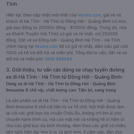
Tĩnh
Hiện tại, theo cập nhật mới nhất của
Vexere.com
, giá vé xe
khách đi Hà Tĩnh - Hà Tĩnh từ Đồng Hới - Quảng Bình có mức
giá dao động từ 250000 đồng - 810000 đồng. Trong đó, nhà
xe Khánh Truyền (Hà Tĩnh) có giá vé rẻ nhất, chỉ 250000
đồng. Đặt vé xe Đồng Hới - Quảng Bình Hà Tĩnh - Hà Tĩnh
chính hãng tại
Vexere.com
để có giá rẻ nhất, đảm bảo giữ chỗ
100% và hỗ trợ đổi trả vé miễn phí. Tổng đài tư vấn, đặt vé và
đổi trả vé miễn phí:
1900 888684
.
3. Giới thiệu, tư vấn các dòng xe chạy tuyến đường
xe đi Hà Tĩnh - Hà Tĩnh từ Đồng Hới - Quảng Bình:
Dòng xe đi Hà Tĩnh - Hà Tĩnh từ Đồng Hới - Quảng Bình
limousine 9 chỗ vip, chất lượng cao: Tiện lợi, sang trọng
Là sản phẩm xe đi Hà Tĩnh - Hà Tĩnh từ Đồng Hới - Quảng
Bình limousine 9 chỗ cải tiến từ xe 16 chỗ. Nội thất được làm
lại với các ghế bọc da chuẩn Châu Âu, không chỉ êm ái cho
chuyến hành trình xa, mà còn mát mẻ và không hề bị hầm bí
như các ghế bọc da bình thường. Kèm theo các ghế có nhiều
tiện nghi hiện đại như ti-vi, tủ lạnh mini, ổ cắm usb, đèn đọc