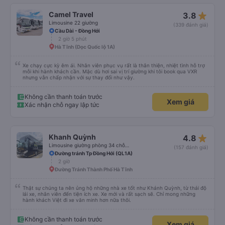
star_rate
Camel Travel
3.8
Limousine 22 giường
(339 đánh giá)
Cầu Dài - Đồng Hới
2 giờ 5 phút
Hà Tĩnh (Dọc Quốc lộ 1A)
Xe chạy cực kỳ êm ái. Nhân viên phục vụ rất là thân thiện, nhiệt tình hỗ trợ
mỗi khi hành khách cần. Mặc dù hơi sai vị trí giường khi tôi book qua VXR
nhưng vẫn chấp nhận với sự thay đổi như vậy.
Không cần thanh toán trước
Xem giá
Xác nhận chỗ ngay lập tức
star_rate
Khanh Quỳnh
4.8
Limousine giường phòng 34 chỗ (WC)
(157 đánh giá)
Đường tránh Tp Đồng Hới (QL1A)
2 giờ
Đường Tránh Thành Phố Hà Tĩnh
Thật sự chúng ta nên ủng hộ những nhà xe tốt như Khánh Quỳnh, từ thái độ
lái xe, nhân viên đến tiện ích xe. Xe mới và rất sạch sẽ. Chỉ mong những
hành khách Việt đi xe văn minh hơn nữa thôi.
Không cần thanh toán trước
Xem giá