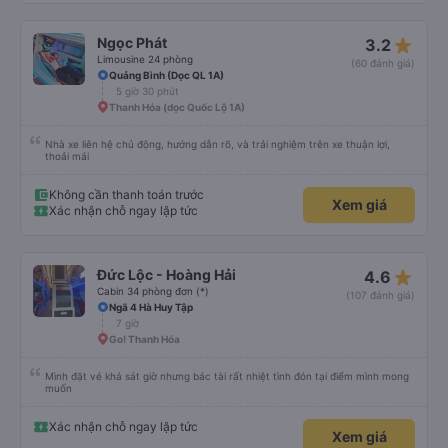
star_rate
Ngọc Phát
3.2
Limousine 24 phòng
(60 đánh giá)
Quảng Bình (Dọc QL 1A)
5 giờ 30 phút
Thanh Hóa (dọc Quốc Lộ 1A)
Nhà xe liên hệ chủ động, hướng dẫn rõ, và trải nghiệm trên xe thuận lợi,
thoải mái
Không cần thanh toán trước
Xem giá
Xác nhận chỗ ngay lập tức
star_rate
Đức Lộc - Hoàng Hải
4.6
Cabin 34 phòng đơn (*)
(107 đánh giá)
Ngã 4 Hà Huy Tập
7 giờ
Go! Thanh Hóa
Mình đặt vé khá sát giờ nhưng bác tài rất nhiệt tình đón tại điểm mình mong
muốn
Xác nhận chỗ ngay lập tức
Xem giá