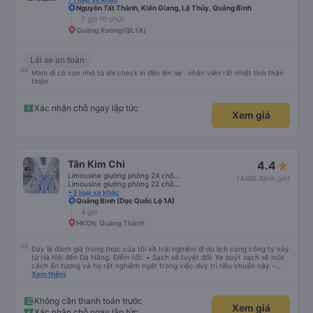
Nguyễn Tất Thành, Kiến Giang, Lệ Thủy, Quảng Bình
7 giờ 10 phút
Quảng Xương(QL1A)
Lái xe an toàn
Mình đi có con nhỏ từ khi check in đến lên xe . nhân viên rất nhiệt tình thân
thiện
Xác nhận chỗ ngay lập tức
Xem giá
Tân Kim Chi
4.4
Limousine giường phòng 24 chỗ (CABIN)
(4466 đánh giá)
Limousine giường phòng 22 chỗ (CABIN) (WC)
+3 loại xe khác
Quảng Bình (Dọc Quốc Lộ 1A)
4 giờ
HKOIL Quảng Thành
Đây là đánh giá trung thực của tôi về trải nghiệm đi du lịch cùng công ty này
từ Hà Nội đến Đà Nẵng. Điểm tốt: • Sạch sẽ tuyệt đối: Xe buýt sạch sẽ một
cách ấn tượng và họ rất nghiêm ngặt trong việc duy trì tiêu chuẩn này -
không được phép ăn trên xe. Đây là lần đầu tiên tôi thấy sự chú trọng đến
Xem thêm
vấn đề sạch sẽ như vậy ở Việt Nam. Mọi thứ bên trong xe buýt đều trông
mới và sạch sẽ. • WiFi đáng tin cậy: WiFi trên xe hoạt động hoàn hảo trong
suốt chuyến đi. • Tùy chọn sạc: Có sẵn cổng sạc USB và USB-C, đây cũng
Không cần thanh toán trước
Xem giá
là lần đầu tiên tôi thấy. • Môi trường yên tĩnh và thanh bình: Họ không bật
Xác nhận chỗ ngay lập tức