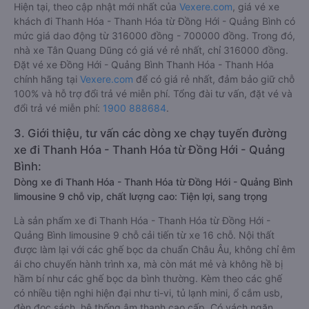
Hiện tại, theo cập nhật mới nhất của
Vexere.com
, giá vé xe
khách đi Thanh Hóa - Thanh Hóa từ Đồng Hới - Quảng Bình có
mức giá dao động từ 316000 đồng - 700000 đồng. Trong đó,
nhà xe Tân Quang Dũng có giá vé rẻ nhất, chỉ 316000 đồng.
Đặt vé xe Đồng Hới - Quảng Bình Thanh Hóa - Thanh Hóa
chính hãng tại
Vexere.com
để có giá rẻ nhất, đảm bảo giữ chỗ
100% và hỗ trợ đổi trả vé miễn phí. Tổng đài tư vấn, đặt vé và
đổi trả vé miễn phí:
1900 888684
.
3. Giới thiệu, tư vấn các dòng xe chạy tuyến đường
xe đi Thanh Hóa - Thanh Hóa từ Đồng Hới - Quảng
Bình:
Dòng xe đi Thanh Hóa - Thanh Hóa từ Đồng Hới - Quảng Bình
limousine 9 chỗ vip, chất lượng cao: Tiện lợi, sang trọng
Là sản phẩm xe đi Thanh Hóa - Thanh Hóa từ Đồng Hới -
Quảng Bình limousine 9 chỗ cải tiến từ xe 16 chỗ. Nội thất
được làm lại với các ghế bọc da chuẩn Châu Âu, không chỉ êm
ái cho chuyến hành trình xa, mà còn mát mẻ và không hề bị
hầm bí như các ghế bọc da bình thường. Kèm theo các ghế
có nhiều tiện nghi hiện đại như ti-vi, tủ lạnh mini, ổ cắm usb,
đèn đọc sách, hệ thống âm thanh cao cấp. Có vách ngăn