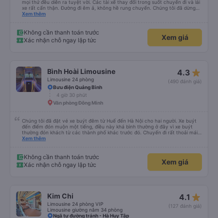
mọi thứ đều diễn ra tuyệt vời. Các tài xế thay đổi trong suốt chuyến đi và lái
xe rất cẩn thận. Đường đi êm ả, không hề rung chuyển. Chúng tôi đã dừng
đủ số lần để đi vệ sinh và dừng lại để ăn tối. Nhìn chung, ghế ngồi có thể hơi
Xem thêm
ngắn đối với những người cao trên 180 cm nhưng đó không phải là vấn đề
lớn. Chúng tôi rất thích chuyến đi.
Không cần thanh toán trước
Xem giá
Xác nhận chỗ ngay lập tức
star_rate
Bình Hoài Limousine
4.3
Limousine 24 phòng
(490 đánh giá)
Bưu điện Quảng Bình
4 giờ 30 phút
Văn phòng Đông Minh
Chúng tôi đã đặt vé xe buýt đêm từ Huế đến Hà Nội cho hai người. Xe buýt
đến điểm đón muộn một tiếng, điều này khá bình thường ở đây vì xe buýt
thường đón khách từ các thành phố khác trước đó. Chuyến đi rất thoải mái,
ghế nằm êm ái, và ngay cả người cao 1,80 m như tôi vẫn ngủ ngon. Sau khi
Xem thêm
đến nơi, chúng tôi quên một chiếc túi nhỏ trên xe, nhưng đã nhận lại được
vào tối hôm đó hoàn toàn nguyên vẹn. Tất nhiên, tốt hơn hết là tránh những
rắc rối như vậy, nhưng thật tốt khi thấy công ty xe buýt quan tâm đến
Không cần thanh toán trước
Xem giá
khách hàng của mình. Chúng tôi chắc chắn sẽ đi xe của họ lần nữa.
Xác nhận chỗ ngay lập tức
star_rate
Kim Chi
4.1
Limousine 24 phòng VIP
(127 đánh giá)
Limousine giường nằm 34 phòng
Ngã tư đường tránh - Hà Huy Tập