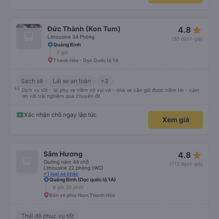
star_rate
Đức Thành (Kon Tum)
4.8
Limousine 34 Phòng
(80 đánh giá)
Quảng Bình
7 giờ
Thanh Hóa - Dọc Quốc lộ 1A
Sạch sẽ
Lái xe an toàn
+3
Dịch vụ tốt - lái phụ xe niềm nở vui vẻ - nhà xe cần giữ được niềm tin - cảm
ơn với trải nghiệm qua chuyến đi!
Xác nhận chỗ ngay lập tức
Xem giá
star_rate
Sâm Hương
4.8
Giường nằm 44 chỗ
(113 đánh giá)
Limousine 22 phòng (WC)
+1 loại xe khác
Quảng Bình (Dọc quốc lộ 1A)
8 giờ 30 phút
Bến xe phía Nam Thanh Hóa
Thái độ phục vụ tốt