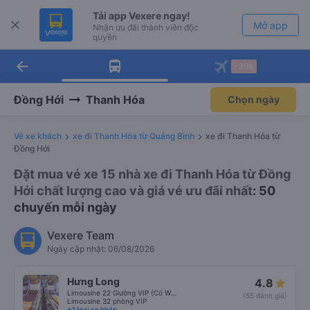
Tải app Vexere ngay!
Mở app
Nhận ưu đãi thành viên độc
quyền
arrow_back
Tải app Vexere
-30k
Mở app
-30k/ghế khi đặt vé máy bay qua
app
Đồng Hới
Thanh Hóa
Chọn ngày
Vé xe khách
xe đi Thanh Hóa từ Quảng Bình
xe đi Thanh Hóa từ
Đồng Hới
Đặt mua vé xe 15 nhà xe đi Thanh Hóa từ Đồng
Hới chất lượng cao và giá vé ưu đãi nhất
: 50
chuyến mỗi ngày
Vexere Team
Ngày cập nhật: 06/08/2026
Hưng Long
4.8
Limousine 22 Giường VIP (Có WC)
(55 đánh giá)
Limousine 32 phòng VIP
+1 loại xe khác