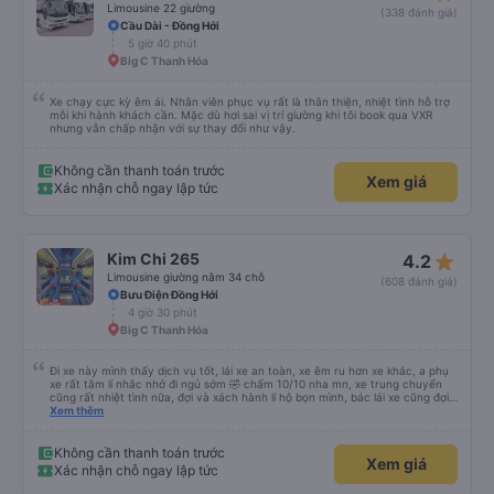
Limousine 22 giường
(338 đánh giá)
Cầu Dài - Đồng Hới
5 giờ 40 phút
Big C Thanh Hóa
Xe chạy cực kỳ êm ái. Nhân viên phục vụ rất là thân thiện, nhiệt tình hỗ trợ
mỗi khi hành khách cần. Mặc dù hơi sai vị trí giường khi tôi book qua VXR
nhưng vẫn chấp nhận với sự thay đổi như vậy.
Không cần thanh toán trước
Xem giá
Xác nhận chỗ ngay lập tức
star_rate
Kim Chi 265
4.2
Limousine giường nằm 34 chỗ
(608 đánh giá)
Bưu Điện Đồng Hới
4 giờ 30 phút
Big C Thanh Hóa
Đi xe này mình thấy dịch vụ tốt, lái xe an toàn, xe êm ru hơn xe khác, a phụ
xe rất tâm lí nhắc nhở đi ngủ sớm 🤣 chấm 10/10 nha mn, xe trung chuyển
cũng rất nhiệt tình nữa, đợi và xách hành lí hộ bọn mình, bác lái xe cũng đợi
mn đi vệ sinh xong mới đi chứ ko vội vàng mắng khách như xe khác, nên đi
Xem thêm
mn nha, cabin nằm cũng rất rộng nữa người m8, m9 nằm thoải mái luôn,
kphai PR đâu nhưng rất tốt mn nhé, tại mình đi xe khác HN-ĐN rồi nên mình
thấy thế
Không cần thanh toán trước
Xem giá
Xác nhận chỗ ngay lập tức