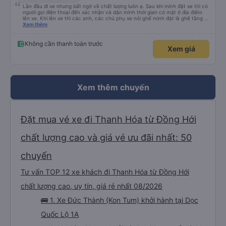
Lần đầu đi xe nhưng bất ngờ về chất lượng luôn ạ. Sau khi mình đặt xe thì có
người gọi điện thoại đến xác nhận và dặn mình thời gian có mặt ở địa điểm
lên xe. Khi lên xe thì các anh, các chú phụ xe nói ghế mình đặt là ghế tầng 2
(do mình đặt nhầm), nhưng mn vẫn cho mình nằm tầng 1. Đêm đang ngủ thì
Xem thêm
anh kia hốt hoảng lay dậy, mình làm rơi điện thoại xuống sàn, ngay giữa lối đi,
huhu. Anh đó nhắc mình cất kĩ điện thoại vào trong, may mắn thật. Nói
chung thái độ và tính cách của nhân viên rất tốt, xe thì xịn, có rèm che cả 2
Không cần thanh toán trước
Xem giá
bên, có màn hình tivi, khăn ướt, nước khoáng, mình lên xe ngồi tẩy trang,
skin care rồi ngủ ngon lành. Đặc biệt là giường nằm cực kì dài, mình cao
1m61 nhưng vẫn dư rất nhiều chỗ, không bị gập chân khó chịu như những xe
khác, nói chung là rất ưng ý, rất thích. Mình đặt vé thấy hiện là giá ưu đãi
mừng khai trương nên rất rẻ, và tiện nữa, không phải di chuyển nhiều như đi
máy bay, chỉ lên xe rồi ngủ đến sáng là đến nhà luôn. hehe Cám ơn
vexere.com và nhà xe Sâm Hương. (Mình không phải seeding đâu nha :v)
Xem thêm chuyến
Đặt mua vé xe đi Thanh Hóa từ Đồng Hới
chất lượng cao và giá vé ưu đãi nhất: 50
chuyến
Tư vấn TOP 12 xe khách đi Thanh Hóa từ Đồng Hới
chất lượng cao, uy tín, giá rẻ nhất 08/2026
🚌 1. Xe Đức Thành (Kon Tum) khởi hành tại Dọc
Quốc Lộ 1A