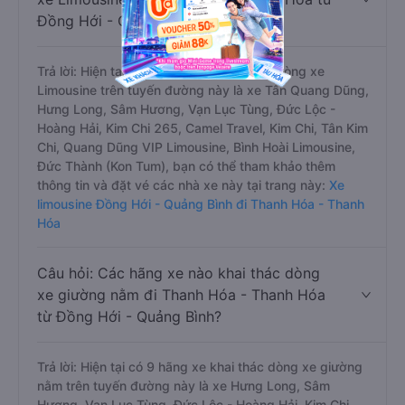
Đồng Hới - Quảng Bình?
Trả lời: Hiện tại có 12 hãng xe khai thác dòng xe
Limousine trên tuyến đường này là xe Tân Quang Dũng,
Hưng Long, Sâm Hương, Vạn Lục Tùng, Đức Lộc -
Hoàng Hải, Kim Chi 265, Camel Travel, Kim Chi, Tân Kim
Chi, Quang Dũng VIP Limousine, Bình Hoài Limousine,
Đức Thành (Kon Tum), bạn có thể tham khảo thêm
thông tin và đặt vé các nhà xe này tại trang này:
Xe
limousine Đồng Hới - Quảng Bình đi Thanh Hóa - Thanh
Hóa
Câu hỏi: Các hãng xe nào khai thác dòng
xe giường nằm đi Thanh Hóa - Thanh Hóa
từ Đồng Hới - Quảng Bình?
Trả lời: Hiện tại có 9 hãng xe khai thác dòng xe giường
nằm trên tuyến đường này là xe Hưng Long, Sâm
Hương, Vạn Lục Tùng, Đức Lộc - Hoàng Hải, Kim Chi