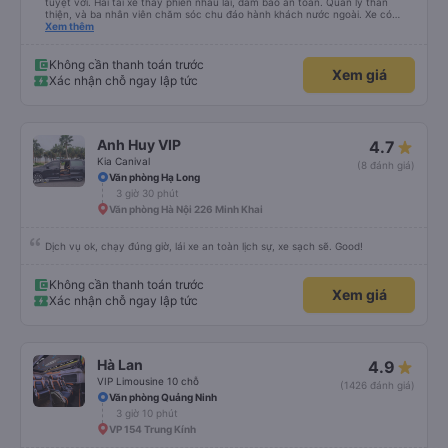
tuyệt vời. Hai tài xế thay phiên nhau lái, đảm bảo an toàn. Quản lý thân
thiện, và ba nhân viên chăm sóc chu đáo hành khách nước ngoài. Xe có
máy lạnh và cổng sạc USB, và dừng thường xuyên ở các khu vực nghỉ ngơi.
Xem thêm
Phí vào nhà vệ sinh là 3.000 VND. Có nhiều loại đồ ăn nhẹ để lựa chọn. Bạn
chỉ cần đợi bên trong bến xe để lên xe, nhưng do bị chậm trễ, hành trình mất
khoảng 9 tiếng. Tôi hài lòng với giá vé 480.000 VND.
Không cần thanh toán trước
Xem giá
Xác nhận chỗ ngay lập tức
Anh Huy VIP
4.7
Kia Canival
(8 đánh giá)
Văn phòng Hạ Long
3 giờ 30 phút
Văn phòng Hà Nội 226 Minh Khai
Dịch vụ ok, chạy đúng giờ, lái xe an toàn lịch sự, xe sạch sẽ. Good!
Không cần thanh toán trước
Xem giá
Xác nhận chỗ ngay lập tức
Hà Lan
4.9
VIP Limousine 10 chỗ
(1426 đánh giá)
Văn phòng Quảng Ninh
3 giờ 10 phút
VP 154 Trung Kính