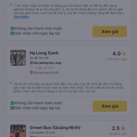
1. tin nhắn hoặc lời nhắc tự động sau khi khách đặt vé để họ đến đúng
giờ(nếu không sẽ bị trễ chuyến). 2. lái xe khi dừng đỗ cho khách đổi từ ghế
sau lên ghế trước cạnh tài xế chú ý cửa lên tránh miệng cống(để đảm bảo
an toàn cho khách- tại HN: miệng cống bằng sắt chữ nhật dạng ô lưới, cửa
Xem thêm
miệng cống còn kết nối với vỉa hè tương đương 1 viên gạch lát viền vỉa hè
50-60cm. 3. Thái độ và tay nghề tài xế tốt. Bác tài đã cố gắng để về đến
Tng kịp 20h, để khách nối chuyến Xe 11 chỗ nên thoáng đãng.
Không cần thanh toán trước
Xem giá
Xác nhận chỗ ngay lập tức
Hạ Long Xanh
4.0
Sơ đồ 16 chỗ
(139 đánh giá)
Văn phòng Hạ Long
3 giờ 20 phút
Văn phòng Hà Nội
Tài xế rất chu đáo và quan tâm đến nhu cầu của tôi. Anh ấy đón tôi đúng
giờ, mặc dù tôi đến muộn hơn dự kiến ​​một chút. Tôi rất biết ơn tài xế và bộ
phận chăm sóc khách hàng vì sự hỗ trợ tận tình của họ.
Không cần thanh toán trước
Xem giá
Xác nhận chỗ ngay lập tức
star_rate
Green Bus (Quảng Ninh)
2.5
Limousine 10 chỗ
(8 đánh giá)