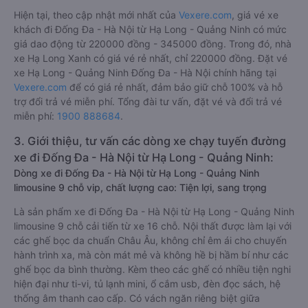
Hiện tại, theo cập nhật mới nhất của
Vexere.com
, giá vé xe
khách đi Đống Đa - Hà Nội từ Hạ Long - Quảng Ninh có mức
giá dao động từ 220000 đồng - 345000 đồng. Trong đó, nhà
xe Hạ Long Xanh có giá vé rẻ nhất, chỉ 220000 đồng. Đặt vé
xe Hạ Long - Quảng Ninh Đống Đa - Hà Nội chính hãng tại
Vexere.com
để có giá rẻ nhất, đảm bảo giữ chỗ 100% và hỗ
trợ đổi trả vé miễn phí. Tổng đài tư vấn, đặt vé và đổi trả vé
miễn phí:
1900 888684
.
3. Giới thiệu, tư vấn các dòng xe chạy tuyến đường
xe đi Đống Đa - Hà Nội từ Hạ Long - Quảng Ninh:
Dòng xe đi Đống Đa - Hà Nội từ Hạ Long - Quảng Ninh
limousine 9 chỗ vip, chất lượng cao: Tiện lợi, sang trọng
Là sản phẩm xe đi Đống Đa - Hà Nội từ Hạ Long - Quảng Ninh
limousine 9 chỗ cải tiến từ xe 16 chỗ. Nội thất được làm lại với
các ghế bọc da chuẩn Châu Âu, không chỉ êm ái cho chuyến
hành trình xa, mà còn mát mẻ và không hề bị hầm bí như các
ghế bọc da bình thường. Kèm theo các ghế có nhiều tiện nghi
hiện đại như ti-vi, tủ lạnh mini, ổ cắm usb, đèn đọc sách, hệ
thống âm thanh cao cấp. Có vách ngăn riêng biệt giữa