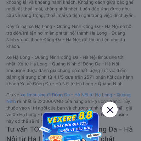
khoang lái và khoang hành khách. Khoảng cách giữa các ghế
ngồi rất thoải mái, không nhồi nhét. Luôn đáp ứng được nhu
cầu về sang trọng, thoải mái và tiện nghi trong việc di chuyển.
Đây là loại xe Hạ Long - Quảng Ninh Đống Đa - Hà Nội có hỗ
trợ đón/trả tận nơi miễn phí tại nội thành Hạ Long - Quảng
Ninh và nội thành Đống Đa - Hà Nội, rất thuận tiện cho du
khách.
Xe Hạ Long - Quảng Ninh Đống Đa - Hà Nội limousine tốt
nhất: Xe từ Hạ Long - Quảng Ninh đi Đống Đa - Hà Nội
limousine được đánh giá chung có chất lượng Tốt với điểm
đánh giá trung bình từ 4.1/5 dựa trên 2571 phản hồi của hành
khách Xe về Đống Đa - Hà Nội từ Hạ Long - Quảng Ninh.
Giá vé
xe limousine đi Đống Đa - Hà Nội từ Hạ Long - Quảng
Ninh
rẻ nhất là 220000VND của hãng xe Hạ Long Xanh. Tùy
thuộc vào vị trí ngồi của bạn và chương trình khuyến mãi, giá
vé Xe Hạ Long - Quảng Ninh đi Đống Đa - Hà Nội limousine
này có thể sẽ rẻ hơn
Tư vấn TOP 6 xe khách đi Đống Đa - Hà
Nội từ Hạ Long - Quảng Ninh chất