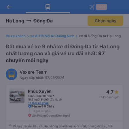
arrow_back
Tải app Vexere ngay!
Tải app Vexere
-30k
Mở app
Mở app
Nhận ưu đãi thành viên độc
-30k/ghế khi đặt vé máy bay qua
quyền
app
Hạ Long
Đống Đa
Chọn ngày
Vé xe khách
xe đi Hà Nội từ Quảng Ninh
xe đi Đống Đa từ Hạ Long
Đặt mua vé xe 9 nhà xe đi Đống Đa từ Hạ Long
chất lượng cao và giá vé ưu đãi nhất
: 97
chuyến mỗi ngày
Vexere Team
Ngày cập nhật: 07/08/2026
Phúc Xuyên
4.7
Limousine 10 chỗ *
(945 đánh giá)
Ghế ngồi 8 chỗ (Canival)
+1 loại xe khác
Bến xe Bãi Cháy
2 giờ 30 phút
Văn Phòng Dương Đình Nghệ
Xe buýt là loại tiêu chuẩn, không phải là loại mới nhất, nhưng dịch vụ thì