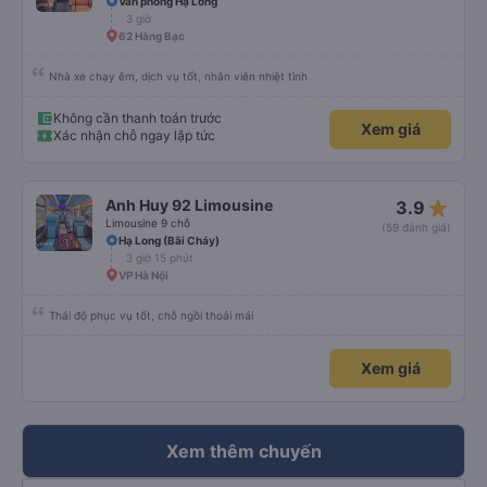
Văn phòng Hạ Long
3 giờ
62 Hàng Bạc
Nhà xe chạy êm, dịch vụ tốt, nhân viên nhiệt tình
Không cần thanh toán trước
Xem giá
Xác nhận chỗ ngay lập tức
star_rate
Anh Huy 92 Limousine
3.9
Limousine 9 chỗ
(59 đánh giá)
Hạ Long (Bãi Cháy)
3 giờ 15 phút
VP Hà Nội
Thái độ phục vụ tốt, chỗ ngồi thoải mái
Xem giá
Xem thêm chuyến