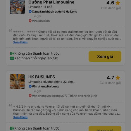
star_rate
Cường Phát Limousine
4.6
Limousine 11 chỗ
(107 đánh giá)
Cảng tàu khách quốc tế Hạ Long
4 giờ
VP Ninh Bình
⭐⭐⭐⭐⭐。 ⭐⭐⭐⭐⭐ Chúng tôi đã có một trải nghiệm du lịch tuyệt vời từ đầu
đến cuối. Xe buýt sạch sẽ, thoải mái và đến đúng giờ. Xin gửi lời cảm ơn đặc
biệt đến anh Than, người đã lái xe an toàn, êm ái và chuyên nghiệp suốt cả
hành trình. Sự cẩn thận của anh ấy khiến chúng tôi cảm thấy thoải mái và
Xem thêm
an tâm mọi lúc. Chúng tôi cũng muốn bày tỏ lòng biết ơn chân thành đến Ivy
vì dịch vụ khách hàng xuất sắc của cô ấy. Cô ấy thân thiện, chuyên nghiệp
và luôn nhanh chóng trả lời các câu hỏi của chúng tôi. Mọi thứ đều được tổ
Không cần thanh toán trước
Xem giá
chức tốt, khiến chuyến đi của chúng tôi suôn sẻ, thú vị và hoàn toàn không
Xác nhận chỗ ngay lập tức
căng thẳng. Chúng tôi thực sự đánh giá cao dịch vụ tuyệt vời và rất khuyến
khích mọi người sử dụng dịch vụ của công ty này nếu đi du lịch tại Việt Nam.
Cảm ơn anh Than và Ivy đã giúp chuyến đi của chúng tôi trở thành một trải
nghiệm tuyệt vời!
star_rate
HK BUSLINES
4.7
Limousine giường phòng 22 chỗ (WC)
(3311 đánh giá)
Văn phòng Hạ Long
4 giờ
Văn phòng 2A đường 27/7 Thành phố Ninh Bình
⭐ 4.5/5 Nhờ ứng dụng Vexere, tôi đã có một chuyến đi khá tốt với HK
Buslines. Xe rất sang trọng với cabin riêng cho mỗi hành khách, nhân viên
thân thiện và chu đáo. Đường dây nóng của Vexere hoạt động hiệu quả và
thể hiện trách nhiệm với khách hàng. Nhược điểm: -0.5 sao vì quy trình đặt
Xem thêm
vé trên ứng dụng quá nhanh, dễ chọn sai bước và không thể quay lại, điều
này có thể dẫn đến việc hủy dịch vụ. -0.5 sao vì điểm trả khách chỉ ở văn
phòng đại diện của công ty, không phải ở nhà tôi :) Ưu điểm: Xe buýt khởi
Không cần thanh toán trước