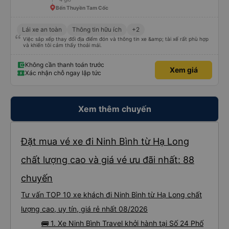
Bến Thuyền Tam Cốc
Lái xe an toàn
Thông tin hữu ích
+2
Việc sắp xếp thay đổi địa điểm đón và thông tin xe &amp; tài xế rất phù hợp
và khiến tôi cảm thấy thoải mái.
Không cần thanh toán trước
Xem giá
Xác nhận chỗ ngay lập tức
Xem thêm chuyến
Đặt mua vé xe đi Ninh Bình từ Hạ Long
chất lượng cao và giá vé ưu đãi nhất: 88
chuyến
Tư vấn TOP 10 xe khách đi Ninh Bình từ Hạ Long chất
lượng cao, uy tín, giá rẻ nhất 08/2026
🚌 1. Xe Ninh Bình Travel khởi hành tại Số 24 Phố