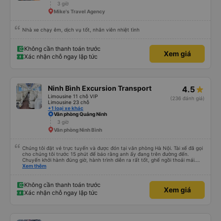
3 giờ
Mike's Travel Agency
Nhà xe chạy êm, dịch vụ tốt, nhân viên nhiệt tình
Không cần thanh toán trước
Xem giá
Xác nhận chỗ ngay lập tức
Ninh Bình Excursion Transport
4.5
Limousine 11 chỗ VIP
(236 đánh giá)
Limousine 23 chỗ
+1 loại xe khác
Văn phòng Quảng Ninh
3 giờ
Văn phòng Ninh Bình
Chúng tôi đặt vé trực tuyến và được đón tại văn phòng Hà Nội. Tài xế đã gọi
cho chúng tôi trước 15 phút để báo rằng anh ấy đang trên đường đến.
Chuyến khởi hành đúng giờ, hành trình diễn ra rất tốt, ghế ngồi thoải mái.
Chúng tôi đã chọn trả khách ở Tam Cốc khi đặt xe trực tuyến, tài xế đã trả
Xem thêm
khách ở gần nơi lưu trú.
Không cần thanh toán trước
Xem giá
Xác nhận chỗ ngay lập tức