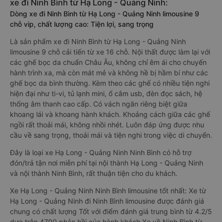
xe đi Ninh Bình từ Hạ Long - Quảng Ninh:
Dòng xe đi Ninh Bình từ Hạ Long - Quảng Ninh limousine 9
chỗ vip, chất lượng cao: Tiện lợi, sang trọng
Là sản phẩm xe đi Ninh Bình từ Hạ Long - Quảng Ninh
limousine 9 chỗ cải tiến từ xe 16 chỗ. Nội thất được làm lại với
các ghế bọc da chuẩn Châu Âu, không chỉ êm ái cho chuyến
hành trình xa, mà còn mát mẻ và không hề bị hầm bí như các
ghế bọc da bình thường. Kèm theo các ghế có nhiều tiện nghi
hiện đại như ti-vi, tủ lạnh mini, ổ cắm usb, đèn đọc sách, hệ
thống âm thanh cao cấp. Có vách ngăn riêng biệt giữa
khoang lái và khoang hành khách. Khoảng cách giữa các ghế
ngồi rất thoải mái, không nhồi nhét. Luôn đáp ứng được nhu
cầu về sang trọng, thoải mái và tiện nghi trong việc di chuyển.
Đây là loại xe Hạ Long - Quảng Ninh Ninh Bình có hỗ trợ
đón/trả tận nơi miễn phí tại nội thành Hạ Long - Quảng Ninh
và nội thành Ninh Bình, rất thuận tiện cho du khách.
Xe Hạ Long - Quảng Ninh Ninh Bình limousine tốt nhất: Xe từ
Hạ Long - Quảng Ninh đi Ninh Bình limousine được đánh giá
chung có chất lượng Tốt với điểm đánh giá trung bình từ 4.2/5
dựa trên 4790 phản hồi của hành khách Xe về Ninh Bình từ