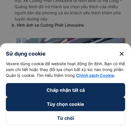
trội. Xe Cường Phát Limousine đi Ninh Bình từ Hạ Long -
Quảng Ninh đã trở thành lựa chọn yêu thích của nhiều
người dân địa phương và du khách yêu thích khám phá
tuyến đường này.
b. Hình ảnh xe Cường Phát Limousine
close
Sử dụng cookie
Vexere dùng cookie để website hoạt động ổn định. Bạn có thể
xem chi tiết hoặc thay đổi lựa chọn bất kỳ lúc nào trong phần
Quản lý cookie. Tìm hiểu thêm trong
Chính sách Cookie
.
Chấp nhận tất cả
Tùy chọn cookie
Từ chối