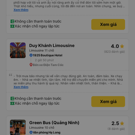
phối hợp với tôi và anh ấy nói rằng anh ấy có thể đón tôi sớm hơn một giờ.
Thật khó hiểu, nhưng cuối cùng, tôi đã đến nơi an toàn. Nhìn chung, xe buýt
tốt và tài xế rất hữu ích
Xem thêm
Không cần thanh toán trước
Xem giá
Xác nhận chỗ ngay lập tức
Duy Khánh Limousine
4.0
Limousine 11 chỗ
(823 đánh giá)
1925 Boutique Hotel
2 giờ 50 phút
Bến xe Điện Tam Cốc
- Trời mưa bão nhưng tài xế vẫn chạy đúng giờ. An toàn, đảm bảo. Xe chạy
êm. - Nhà xe nhiệt tình, tận tâm. Hỗ trợ đổi chuyến miễn phí cho mình. Nhà
xe miễn phụ thu hành lý quá ký. Nhân viên nhiệt tình, thân thiện. - Khá là
thích tài xế. Lái xe an toàn. Chu đáo, thân thiện, nhiệt tình. - Xe ngồi thoải
Xem thêm
mái, có massage, có ổ cắm sạc. - Giữa trời mưa bão, mình vẫn kịp giờ
check-in sân bay nên cho 5 sao.
Không cần thanh toán trước
Xem giá
Xác nhận chỗ ngay lập tức
Green Bus (Quảng Ninh)
2.5
Limousine 10 chỗ
(8 đánh giá)
Văn phòng Hạ Long