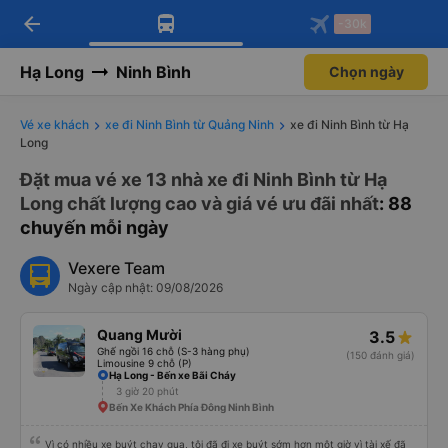
arrow_back
Tải app Vexere ngay!
Tải app Vexere
-30k
Mở app
Mở app
Nhận ưu đãi thành viên độc
-30k/ghế khi đặt vé máy bay qua
quyền
app
Hạ Long
Ninh Bình
Chọn ngày
Vé xe khách
xe đi Ninh Bình từ Quảng Ninh
xe đi Ninh Bình từ Hạ
Long
Đặt mua vé xe 13 nhà xe đi Ninh Bình từ Hạ
Long chất lượng cao và giá vé ưu đãi nhất
: 88
chuyến mỗi ngày
Vexere Team
Ngày cập nhật: 09/08/2026
Quang Mười
3.5
Ghế ngồi 16 chỗ (S-3 hàng phụ)
(150 đánh giá)
Limousine 9 chỗ (P)
Hạ Long - Bến xe Bãi Cháy
3 giờ 20 phút
Bến Xe Khách Phía Đông Ninh Bình
Vì có nhiều xe buýt chạy qua, tôi đã đi xe buýt sớm hơn một giờ vì tài xế đã