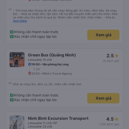
- Trời mưa bão nhưng tài xế vẫn chạy đúng giờ. An toàn, đảm bảo. Xe chạy
êm. - Nhà xe nhiệt tình, tận tâm. Hỗ trợ đổi chuyến miễn phí cho mình. Nhà
xe miễn phụ thu hành lý quá ký. Nhân viên nhiệt tình, thân thiện. - Khá là
thích tài xế. Lái xe an toàn. Chu đáo, thân thiện, nhiệt tình. - Xe ngồi thoải
Xem thêm
mái, có massage, có ổ cắm sạc. - Giữa trời mưa bão, mình vẫn kịp giờ
check-in sân bay nên cho 5 sao.
Không cần thanh toán trước
Xem giá
Xác nhận chỗ ngay lập tức
Green Bus (Quảng Ninh)
2.5
Limousine 10 chỗ
(8 đánh giá)
19:00 • Văn phòng Hạ Long
3 giờ
22:00 • Mike's Travel Agency
Nhà xe chạy êm, dịch vụ tốt, nhân viên nhiệt tình
Không cần thanh toán trước
Xem giá
Xác nhận chỗ ngay lập tức
Ninh Bình Excursion Transport
4.5
Limousine 11 chỗ VIP
(236 đánh giá)
Limousine 23 chỗ