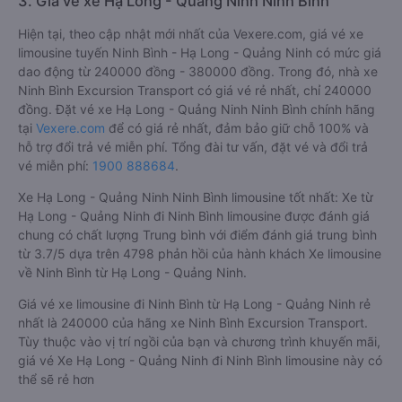
3. Giá vé xe Hạ Long - Quảng Ninh Ninh Bình
Hiện tại, theo cập nhật mới nhất của Vexere.com, giá vé xe
limousine tuyến Ninh Bình - Hạ Long - Quảng Ninh có mức giá
dao động từ 240000 đồng - 380000 đồng. Trong đó, nhà xe
Ninh Bình Excursion Transport có giá vé rẻ nhất, chỉ 240000
đồng. Đặt vé xe Hạ Long - Quảng Ninh Ninh Bình chính hãng
tại
Vexere.com
để có giá rẻ nhất, đảm bảo giữ chỗ 100% và
hỗ trợ đổi trả vé miễn phí. Tổng đài tư vấn, đặt vé và đổi trả
vé miễn phí:
1900 888684
.
Xe Hạ Long - Quảng Ninh Ninh Bình limousine tốt nhất: Xe từ
Hạ Long - Quảng Ninh đi Ninh Bình limousine được đánh giá
chung có chất lượng Trung bình với điểm đánh giá trung bình
từ 3.7/5 dựa trên 4798 phản hồi của hành khách Xe limousine
về Ninh Bình từ Hạ Long - Quảng Ninh.
Giá vé xe limousine đi Ninh Bình từ Hạ Long - Quảng Ninh rẻ
nhất là 240000 của hãng xe Ninh Bình Excursion Transport.
Tùy thuộc vào vị trí ngồi của bạn và chương trình khuyến mãi,
giá vé Xe Hạ Long - Quảng Ninh đi Ninh Bình limousine này có
thể sẽ rẻ hơn