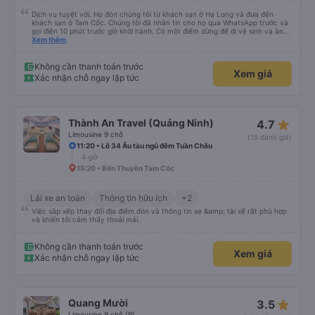
Dịch vụ tuyệt vời. Họ đón chúng tôi từ khách sạn ở Hạ Long và đưa đến
khách sạn ở Tam Cốc. Chúng tôi đã nhắn tin cho họ qua WhatsApp trước và
gọi điện 10 phút trước giờ khởi hành. Có một điểm dừng để đi vệ sinh và ăn
nhẹ. Họ cung cấp một chai nước 0,5 lít. Xe buýt lớn và chỗ ngồi khá thoải
Xem thêm
mái. Chuyến đi mất hơn bốn tiếng.
Không cần thanh toán trước
Xem giá
Xác nhận chỗ ngay lập tức
star_rate
Thành An Travel (Quảng Ninh)
4.7
Limousine 9 chỗ
(15 đánh giá)
11:20 • Lô 34 Âu tàu ngủ đêm Tuần Châu
4 giờ
15:20 • Bến Thuyền Tam Cốc
Lái xe an toàn
Thông tin hữu ích
+2
Việc sắp xếp thay đổi địa điểm đón và thông tin xe &amp; tài xế rất phù hợp
và khiến tôi cảm thấy thoải mái.
Không cần thanh toán trước
Xem giá
Xác nhận chỗ ngay lập tức
star_rate
Quang Mười
3.5
Limousine 9 chỗ (P)