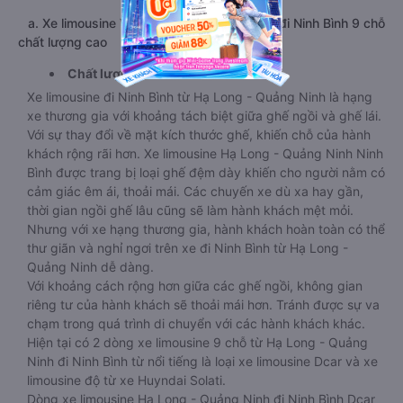
a. Xe limousine VIP Hạ Long - Quảng Ninh đi Ninh Bình 9 chỗ
chất lượng cao
Chất lượng
Xe limousine đi Ninh Bình từ Hạ Long - Quảng Ninh là hạng
xe thương gia với khoảng tách biệt giữa ghế ngồi và ghế lái.
Với sự thay đổi về mặt kích thước ghế, khiến chỗ của hành
khách rộng rãi hơn. Xe limousine Hạ Long - Quảng Ninh Ninh
Bình được trang bị loại ghế đệm dày khiến cho người nằm có
cảm giác êm ái, thoải mái. Các chuyến xe dù xa hay gần,
thời gian ngồi ghế lâu cũng sẽ làm hành khách mệt mỏi.
Nhưng với xe hạng thương gia, hành khách hoàn toàn có thể
thư giãn và nghỉ ngơi trên xe đi Ninh Bình từ Hạ Long -
Quảng Ninh dễ dàng.
Với khoảng cách rộng hơn giữa các ghế ngồi, không gian
riêng tư của hành khách sẽ thoải mái hơn. Tránh được sự va
chạm trong quá trình di chuyển với các hành khách khác.
Hiện tại có 2 dòng xe limousine 9 chỗ từ Hạ Long - Quảng
Ninh đi Ninh Bình từ nổi tiếng là loại xe limousine Dcar và xe
limousine độ từ xe Huyndai Solati.
Dòng xe limousine Hạ Long - Quảng Ninh đi Ninh Bình Dcar