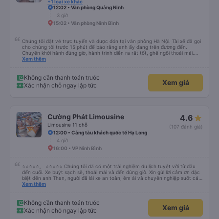
+1 loại xe khác
12:02 • Văn phòng Quảng Ninh
3 giờ
15:02 • Văn phòng Ninh Bình
Chúng tôi đặt vé trực tuyến và được đón tại văn phòng Hà Nội. Tài xế đã gọi
cho chúng tôi trước 15 phút để báo rằng anh ấy đang trên đường đến.
Chuyến khởi hành đúng giờ, hành trình diễn ra rất tốt, ghế ngồi thoải mái.
Chúng tôi đã chọn trả khách ở Tam Cốc khi đặt xe trực tuyến, tài xế đã trả
Xem thêm
khách ở gần nơi lưu trú.
Không cần thanh toán trước
Xem giá
Xác nhận chỗ ngay lập tức
Cường Phát Limousine
4.6
Limousine 11 chỗ
(107 đánh giá)
12:00 • Cảng tàu khách quốc tế Hạ Long
4 giờ
16:00 • VP Ninh Bình
⭐⭐⭐⭐⭐。 ⭐⭐⭐⭐⭐ Chúng tôi đã có một trải nghiệm du lịch tuyệt vời từ đầu
đến cuối. Xe buýt sạch sẽ, thoải mái và đến đúng giờ. Xin gửi lời cảm ơn đặc
biệt đến anh Than, người đã lái xe an toàn, êm ái và chuyên nghiệp suốt cả
hành trình. Sự cẩn thận của anh ấy khiến chúng tôi cảm thấy thoải mái và
Xem thêm
an tâm mọi lúc. Chúng tôi cũng muốn bày tỏ lòng biết ơn chân thành đến Ivy
vì dịch vụ khách hàng xuất sắc của cô ấy. Cô ấy thân thiện, chuyên nghiệp
và luôn nhanh chóng trả lời các câu hỏi của chúng tôi. Mọi thứ đều được tổ
Không cần thanh toán trước
Xem giá
chức tốt, khiến chuyến đi của chúng tôi suôn sẻ, thú vị và hoàn toàn không
Xác nhận chỗ ngay lập tức
căng thẳng. Chúng tôi thực sự đánh giá cao dịch vụ tuyệt vời và rất khuyến