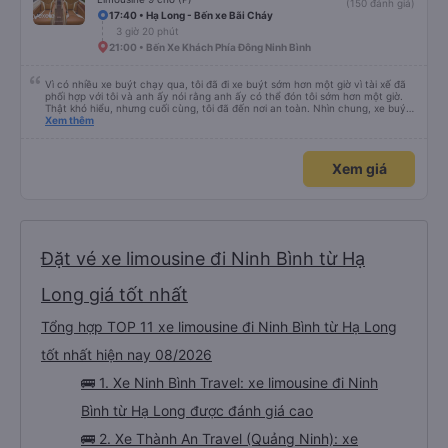
(150 đánh giá)
17:40 • Hạ Long - Bến xe Bãi Cháy
3 giờ 20 phút
21:00 • Bến Xe Khách Phía Đông Ninh Bình
Vì có nhiều xe buýt chạy qua, tôi đã đi xe buýt sớm hơn một giờ vì tài xế đã
phối hợp với tôi và anh ấy nói rằng anh ấy có thể đón tôi sớm hơn một giờ.
Thật khó hiểu, nhưng cuối cùng, tôi đã đến nơi an toàn. Nhìn chung, xe buýt
tốt và tài xế rất hữu ích
Xem thêm
Xem giá
Đặt vé xe limousine đi Ninh Bình từ Hạ
Long giá tốt nhất
Tổng hợp TOP 11 xe limousine đi Ninh Bình từ Hạ Long
tốt nhất hiện nay 08/2026
🚌 1. Xe Ninh Bình Travel: xe limousine đi Ninh
Bình từ Hạ Long được đánh giá cao
🚌 2. Xe Thành An Travel (Quảng Ninh): xe