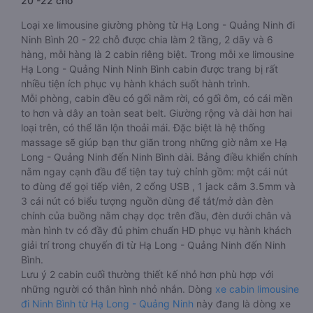
20 -22 chỗ
Loại xe limousine giường phòng từ Hạ Long - Quảng Ninh đi
Ninh Bình 20 - 22 chỗ được chia làm 2 tầng, 2 dãy và 6
hàng, mỗi hàng là 2 cabin riêng biệt. Trong mỗi xe limousine
Hạ Long - Quảng Ninh Ninh Bình cabin được trang bị rất
nhiều tiện ích phục vụ hành khách suốt hành trình.
Mỗi phòng, cabin đều có gối nằm rời, có gối ôm, có cái mền
to hơn và dây an toàn seat belt. Giường rộng và dài hơn hai
loại trên, có thể lăn lộn thoải mái. Đặc biệt là hệ thống
massage sẽ giúp bạn thư giãn trong những giờ nằm xe Hạ
Long - Quảng Ninh đến Ninh Bình dài. Bảng điều khiển chính
nằm ngay cạnh đầu để tiện tay tuỳ chỉnh gồm: một cái nút
to đùng để gọi tiếp viên, 2 cổng USB , 1 jack cắm 3.5mm và
3 cái nút có biểu tượng nguồn dùng để tắt/mở dàn đèn
chính của buồng nằm chạy dọc trên đầu, đèn dưới chân và
màn hình tv có đầy đủ phim chuẩn HD phục vụ hành khách
giải trí trong chuyến đi từ Hạ Long - Quảng Ninh đến Ninh
Bình.
Lưu ý 2 cabin cuối thường thiết kế nhỏ hơn phù hợp với
những người có thân hình nhỏ nhắn. Dòng
xe cabin limousine
đi Ninh Bình từ Hạ Long - Quảng Ninh
này đang là dòng xe