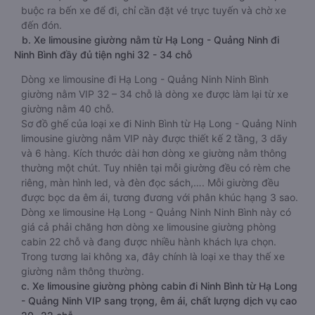
buộc ra bến xe để đi, chỉ cần đặt vé trực tuyến và chờ xe
đến đón.
b. Xe limousine giường nằm từ Hạ Long - Quảng Ninh đi
Ninh Bình đầy đủ tiện nghi 32 - 34 chỗ
Dòng xe limousine đi Hạ Long - Quảng Ninh Ninh Bình
giường nằm VIP 32 – 34 chỗ là dòng xe được làm lại từ xe
giường nằm 40 chỗ.
Sơ đồ ghế của loại xe đi Ninh Bình từ Hạ Long - Quảng Ninh
limousine giường nằm VIP này được thiết kế 2 tầng, 3 dãy
và 6 hàng. Kích thước dài hơn dòng xe giường nằm thông
thường một chút. Tuy nhiên tại mỗi giường đều có rèm che
riêng, màn hình led, và đèn đọc sách,…. Mỗi giường đều
được bọc da êm ái, tương đương với phân khúc hạng 3 sao.
Dòng xe limousine Hạ Long - Quảng Ninh Ninh Bình này có
giá cả phải chăng hơn dòng xe limousine giường phòng
cabin 22 chỗ và đang được nhiều hành khách lựa chọn.
Trong tương lai không xa, đây chính là loại xe thay thế xe
giường nằm thông thường.
c. Xe limousine giường phòng cabin đi Ninh Bình từ Hạ Long
- Quảng Ninh VIP sang trọng, êm ái, chất lượng dịch vụ cao