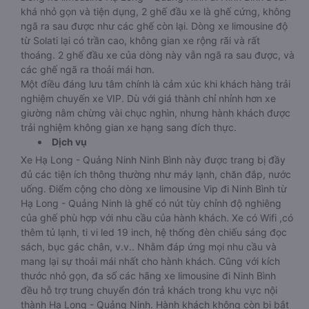
khá nhỏ gọn và tiện dụng, 2 ghế đầu xe là ghế cứng, không
ngã ra sau được như các ghế còn lại. Dòng xe limousine độ
từ Solati lại có trần cao, không gian xe rộng rãi và rất
thoáng. 2 ghế đầu xe của dòng này vẫn ngã ra sau được, và
các ghế ngã ra thoải mái hơn.
Một điều đáng lưu tâm chính là cảm xúc khi khách hàng trải
nghiệm chuyến xe VIP. Dù với giá thành chỉ nhỉnh hơn xe
giường nằm chừng vài chục nghìn, nhưng hành khách được
trải nghiệm không gian xe hạng sang đích thực.
Dịch vụ
Xe Hạ Long - Quảng Ninh Ninh Bình này được trang bị đầy
đủ các tiện ích thông thường như máy lạnh, chăn đắp, nước
uống. Điểm cộng cho dòng xe limousine Vip đi Ninh Bình từ
Hạ Long - Quảng Ninh là ghế có nút tùy chỉnh độ nghiêng
của ghế phù hợp với nhu cầu của hành khách. Xe có Wifi ,có
thêm tủ lạnh, ti vi led 19 inch, hệ thống đèn chiếu sáng đọc
sách, bục gác chân, v.v.. Nhằm đáp ứng mọi nhu cầu và
mang lại sự thoải mái nhất cho hành khách. Cũng với kích
thước nhỏ gọn, đa số các hãng xe limousine đi Ninh Bình
đều hỗ trợ trung chuyển đón trả khách trong khu vực nội
thành Hạ Long - Quảng Ninh. Hành khách không còn bị bắt