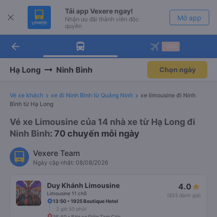
Tải app Vexere ngay!
Mở app
Nhận ưu đãi thành viên độc
quyền
arrow_back
Tải app Vexere
-30k
Mở app
-30k/ghế khi đặt vé máy bay qua
app
Hạ Long
Ninh Bình
Chọn ngày
Vé xe khách
xe đi Ninh Bình từ Quảng Ninh
xe limousine đi Ninh
Bình từ Hạ Long
Vé xe Limousine của 14 nhà xe từ Hạ Long đi
Ninh Bình
: 70 chuyến mỗi ngày
Vexere Team
Ngày cập nhật: 08/08/2026
Duy Khánh Limousine
4.0
Limousine 11 chỗ
(823 đánh giá)
13:50 • 1925 Boutique Hotel
2 giờ 50 phút
16:40 • Bến xe Điện Tam Cốc