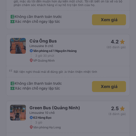
giờ, mặc dù tôi đến muộn hơn dự kiến ​​một chút. Tôi rất biết ơn tài xế và bộ
phận chăm sóc khách hàng vì sự hỗ trợ tận tình của họ.
Không cần thanh toán trước
Xem giá
Xác nhận chỗ ngay lập tức
star_rate
Cửa Ông Bus
4.2
Limousine 9 chỗ
(65 đánh giá)
Văn phòng số 1 Nguyễn Hoàng
3 giờ 30 phút
VP Quảng Ninh
Rất tiện nghi thoải mái đi đúng giờ .lx thân thiện nhiệt tình
Không cần thanh toán trước
Xem giá
Xác nhận chỗ ngay lập tức
star_rate
Green Bus (Quảng Ninh)
2.5
Limousine 10 chỗ
(8 đánh giá)
62 Hàng Bạc
3 giờ
Văn phòng Hạ Long