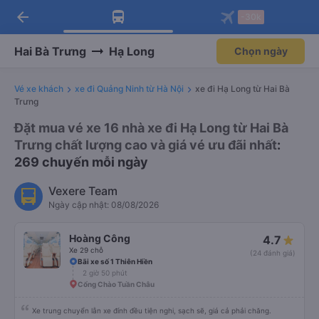
arrow_back
Tải app Vexere ngay!
Tải app Vexere
-30k
Mở app
Mở app
Nhận ưu đãi thành viên độc
-30k/ghế khi đặt vé máy bay qua
quyền
app
Hai Bà Trưng
Hạ Long
Chọn ngày
Vé xe khách
xe đi Quảng Ninh từ Hà Nội
xe đi Hạ Long từ Hai Bà
Trưng
Đặt mua vé xe 16 nhà xe đi Hạ Long từ Hai Bà
Trưng chất lượng cao và giá vé ưu đãi nhất
:
269 chuyến mỗi ngày
Vexere Team
Ngày cập nhật: 08/08/2026
Hoàng Công
4.7
Xe 29 chỗ
(24 đánh giá)
Bãi xe số 1 Thiên Hiền
2 giờ 50 phút
Cổng Chào Tuần Châu
Xe trung chuyển lẫn xe đính đều tiện nghi, sạch sẽ, giá cả phải chăng.