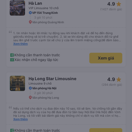
star_rate
Hà Lan
4.9
VIP Limousine 10 chỗ
(1427 đánh giá)
VP 154 Trung Kính
3 giờ 10 phút
Văn phòng Quảng Ninh
1. tin nhắn hoặc lời nhắc tự động sau khi khách đặt vé để họ đến đúng
giờ(nếu không sẽ bị trễ chuyến). 2. lái xe khi dừng đỗ cho khách đổi từ ghế
sau lên ghế trước cạnh tài xế chú ý cửa lên tránh miệng cống(để đảm bảo
an toàn cho khách- tại HN: miệng cống bằng sắt chữ nhật dạng ô lưới, cửa
Xem thêm
miệng cống còn kết nối với vỉa hè tương đương 1 viên gạch lát viền vỉa hè
50-60cm. 3. Thái độ và tay nghề tài xế tốt. Bác tài đã cố gắng để về đến
Tng kịp 20h, để khách nối chuyến Xe 11 chỗ nên thoáng đãng.
Không cần thanh toán trước
Xem giá
Xác nhận chỗ ngay lập tức
star_rate
Hạ Long Star Limousine
4.9
Limousine 9 chỗ
(294 đánh giá)
Văn phòng Hà Nội
2 giờ 30 phút
Văn phòng Hạ Long
Nếu có thể cho dịch vụ đưa đón này 10 sao, tôi sẽ làm. Vợ chồng tôi gần đây
đã sử dụng dịch vụ của họ để đưa đón từ Sân bay Nội Bài (Hà Nội) đến Vịnh
Hạ Long, và tôi viết bài đánh giá này không chỉ vì dịch vụ tốt mà còn vì họ
thực sự là những anh hùng. Chuyến bay của chúng tôi bị hoãn nghiêm trọng,
Xem thêm
và mặc dù đã cố gắng hết sức để liên lạc, chúng tôi vẫn đến sân bay muộn
hơn hai tiếng. Chúng tôi căng thẳng, kiệt sức và hoàn toàn nghĩ rằng mình
sẽ lỡ chuyến xe đã đặt trước, có khả năng gây nguy hiểm cho toàn bộ
Không cần thanh toán trước