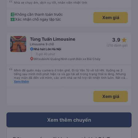
Nhà xe chạy êm, dịch vụ tốt, nhân viên nhiệt tình
Không cần thanh toán trước
Xem giá
Xác nhận chỗ ngay lập tức
star_rate
Tùng Tuấn Limousine
3.9
Limousine 9 chỗ
(210 đánh giá)
Nhà hát Lớn Hà Nội
3 giờ 40 phút
Mitsubishi Quảng Ninh cạnh Bến xe Bãi Cháy
Mình để quên máy camera ở trên ghế. Đi từ Yên Tử về tới HN. Xuống xe 3
tiếng sau mình mới phát hiện ra và gọi tài xế trong trạng thái lo lắng. Nhưng
may mắn đã đến với mình, các anh nhà xe hỗ trợ rất nhiệt tình luôn. Rất cảm
ơn và chúc các anh nhà xe Tùng Tuấn sức khoẻ, vạn dặm bình an ạ!
Xem thêm
Xem giá
Xem thêm chuyến