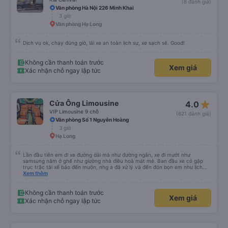
(8 đánh giá)
Văn phòng Hà Nội 226 Minh Khai
3 giờ
Văn phòng Hạ Long
Dịch vụ ok, chạy đúng giờ, lái xe an toàn lịch sự, xe sạch sẽ. Good!
Không cần thanh toán trước
Xem giá
Xác nhận chỗ ngay lập tức
star_rate
Cửa Ông Limousine
4.0
VIP Limousine 9 chỗ
(621 đánh giá)
Văn phòng Số 1 Nguyễn Hoàng
3 giờ
Hạ Long
Lần đầu tiên em đi xe đường dài mà như đường ngắn, xe đi mướt như
samsung nằm ở ghế như giường nhà điều hoà mát mẻ. Ban đầu xe có gặp
trục trặc tài xế báo đến muộn, nhg a đã xử lý và đến đón bọn em như lịch
trên hệ thống. Anh tài xế Văn Sĩ quá vui tính và nhiệt tình, trời mưa gió đã
Xem thêm
chở bọn e về tận nơi an toàn. 5⭐️ cho anh tài xế Văn Sĩ cùng với nhà xe. Lần
sau e mong có duyên gặp lại a ạ.
Không cần thanh toán trước
Xem giá
Xác nhận chỗ ngay lập tức