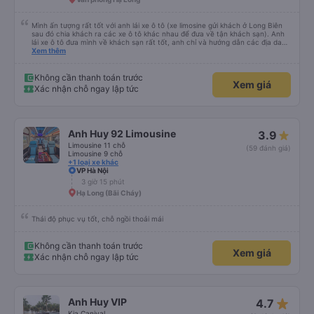
Mình ấn tượng rất tốt với anh lái xe ô tô (xe limosine gửi khách ở Long Biên
sau đó chia khách ra các xe ô tô khác nhau để đưa về tận khách sạn). Anh
lái xe ô tô đưa mình về khách sạn rất tốt, anh chỉ và hướng dẫn các địa danh
các món ăn nổi tiếng ở Hà Nội, mình để ý khi anh trả khách thì anh luôn
Xem thêm
xuống xe và mở cửa xe cho khách (tiểu tiết nhưng chứng tỏ thái độ phục vụ
rất tốt). Mẹ mình rất thích anh lái xe này vì anh có chia sẻ với mẹ mình về
những quan điểm sống rất ấn tượng. Mình không xin tên của anh chỉ biết anh
Không cần thanh toán trước
Xem giá
ở Ninh Bình thôi. Rất mong lần sau được anh lái xe tiếp và anh có nhiều
Xác nhận chỗ ngay lập tức
chuyến xe hơn để nhiều người biết đến anh hơn.
Anh Huy 92 Limousine
3.9
Limousine 11 chỗ
(59 đánh giá)
Limousine 9 chỗ
+1 loại xe khác
VP Hà Nội
3 giờ 15 phút
Hạ Long (Bãi Cháy)
Thái độ phục vụ tốt, chỗ ngồi thoải mái
Không cần thanh toán trước
Xem giá
Xác nhận chỗ ngay lập tức
star_rate
Anh Huy VIP
4.7
Kia Canival