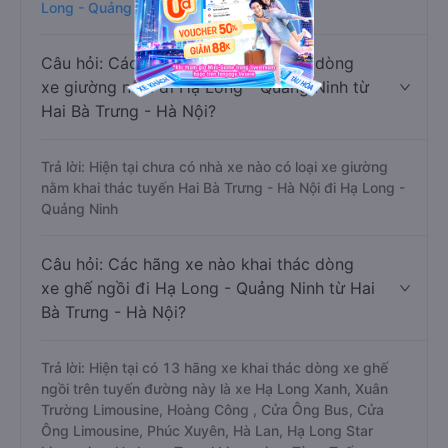
Long - Quảng Ninh
Câu hỏi: Các hãng xe nào khai thác dòng
xe giường nằm đi Hạ Long - Quảng Ninh từ
Hai Bà Trưng - Hà Nội?
Trả lời: Hiện tại chưa có nhà xe nào có loại xe giường
nằm khai thác tuyến Hai Bà Trưng - Hà Nội đi Hạ Long -
Quảng Ninh
Câu hỏi: Các hãng xe nào khai thác dòng
xe ghế ngồi đi Hạ Long - Quảng Ninh từ Hai
Bà Trưng - Hà Nội?
Trả lời: Hiện tại có 13 hãng xe khai thác dòng xe ghế
ngồi trên tuyến đường này là xe Hạ Long Xanh, Xuân
Trường Limousine, Hoàng Công , Cửa Ông Bus, Cửa
Ông Limousine, Phúc Xuyên, Hà Lan, Hạ Long Star