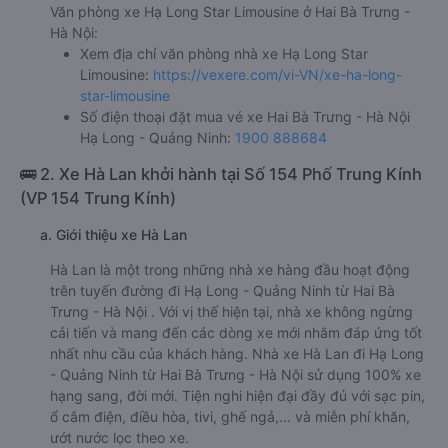
Văn phòng xe Hạ Long Star Limousine ở Hai Bà Trưng -
Hà Nội:
Xem địa chỉ văn phòng nhà xe Hạ Long Star
Limousine:
https://vexere.com/vi-VN/xe-ha-long-
star-limousine
Số điện thoại đặt mua vé xe Hai Bà Trưng - Hà Nội
Hạ Long - Quảng Ninh:
1900 888684
🚌 2. Xe Hà Lan khởi hành tại Số 154 Phố Trung Kính
(VP 154 Trung Kính)
a. Giới thiệu xe Hà Lan
Hà Lan là một trong những nhà xe hàng đầu hoạt động
trên tuyến đường đi Hạ Long - Quảng Ninh từ Hai Bà
Trưng - Hà Nội . Với vị thế hiện tại, nhà xe không ngừng
cải tiến và mang đến các dòng xe mới nhằm đáp ứng tốt
nhất nhu cầu của khách hàng. Nhà xe Hà Lan đi Hạ Long
- Quảng Ninh từ Hai Bà Trưng - Hà Nội sử dụng 100% xe
hạng sang, đời mới. Tiện nghi hiện đại đầy đủ với sạc pin,
ổ cắm điện, điều hòa, tivi, ghế ngả,… và miễn phí khăn,
ướt nước lọc theo xe.