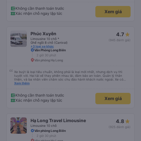
Không cần thanh toán trước
Xem giá
Xác nhận chỗ ngay lập tức
Phúc Xuyên
4.7
Limousine 10 chỗ *
(945 đánh giá)
Ghế ngồi 8 chỗ (Canival)
+3 loại xe khác
Văn Phòng Long Biên
2 giờ 30 phút
Văn phòng Hạ Long
Xe buýt là loại tiêu chuẩn, không phải là loại mới nhất, nhưng dịch vụ thì
tuyệt vời. Hai tài xế thay phiên nhau lái, đảm bảo an toàn. Quản lý thân
thiện, và ba nhân viên chăm sóc chu đáo hành khách nước ngoài. Xe có
máy lạnh và cổng sạc USB, và dừng thường xuyên ở các khu vực nghỉ ngơi.
Xem thêm
Phí vào nhà vệ sinh là 3.000 VND. Có nhiều loại đồ ăn nhẹ để lựa chọn. Bạn
chỉ cần đợi bên trong bến xe để lên xe, nhưng do bị chậm trễ, hành trình mất
khoảng 9 tiếng. Tôi hài lòng với giá vé 480.000 VND.
Không cần thanh toán trước
Xem giá
Xác nhận chỗ ngay lập tức
Hạ Long Travel Limousine
4.8
Limousine 10 chỗ
(925 đánh giá)
Văn phòng Long Biên
2 giờ 30 phút
Văn phòng Hạ Long