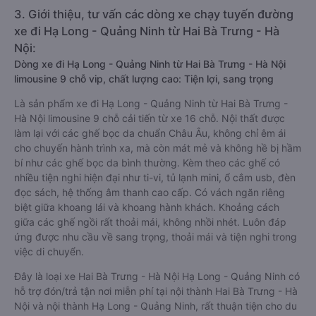
3. Giới thiệu, tư vấn các dòng xe chạy tuyến đường
xe đi Hạ Long - Quảng Ninh từ Hai Bà Trưng - Hà
Nội:
Dòng xe đi Hạ Long - Quảng Ninh từ Hai Bà Trưng - Hà Nội
limousine 9 chỗ vip, chất lượng cao: Tiện lợi, sang trọng
Là sản phẩm xe đi Hạ Long - Quảng Ninh từ Hai Bà Trưng -
Hà Nội limousine 9 chỗ cải tiến từ xe 16 chỗ. Nội thất được
làm lại với các ghế bọc da chuẩn Châu Âu, không chỉ êm ái
cho chuyến hành trình xa, mà còn mát mẻ và không hề bị hầm
bí như các ghế bọc da bình thường. Kèm theo các ghế có
nhiều tiện nghi hiện đại như ti-vi, tủ lạnh mini, ổ cắm usb, đèn
đọc sách, hệ thống âm thanh cao cấp. Có vách ngăn riêng
biệt giữa khoang lái và khoang hành khách. Khoảng cách
giữa các ghế ngồi rất thoải mái, không nhồi nhét. Luôn đáp
ứng được nhu cầu về sang trọng, thoải mái và tiện nghi trong
việc di chuyển.
Đây là loại xe Hai Bà Trưng - Hà Nội Hạ Long - Quảng Ninh có
hỗ trợ đón/trả tận nơi miễn phí tại nội thành Hai Bà Trưng - Hà
Nội và nội thành Hạ Long - Quảng Ninh, rất thuận tiện cho du